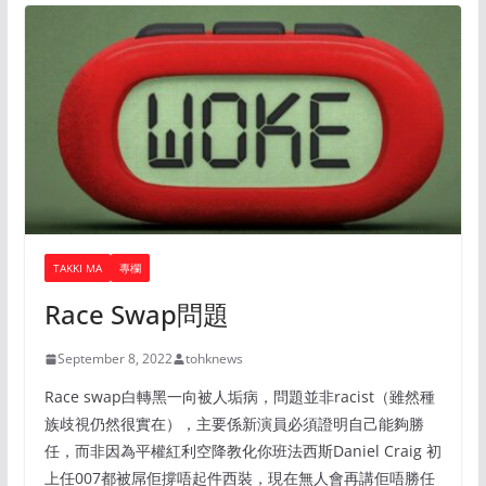
TAKKI MA
專欄
Race Swap問題
September 8, 2022
tohknews
Race swap白轉黑一向被人垢病，問題並非racist（雖然種
族歧視仍然很實在），主要係新演員必須證明自己能夠勝
任，而非因為平權紅利空降教化你班法西斯Daniel Craig 初
上任007都被屌佢撐唔起件西裝，現在無人會再講佢唔勝任