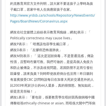
約克教育局官方文件列明，請大家不要送孩子上學時為孩
子戴口罩，若家中有人生病應留孩子在家。
http://www.yrdsb.ca/schools/Repository/NewsEvents/
Pages/BoardNews/Coronavirus.aspx
網友在社交媒體上紛紛表示教育局痴線，網友J表示：「
Politically correctness may cause lives」
網友P表示：「 咁應該包容學生戴口罩 」
網友D表示：「左膠癌恐怖過肺炎」
網友M則表示：「 這次是冠狀病毒，不是普通流感，傳染
性强，且暫時冇藥可救。我們可做的，是提高個人免疫力
和防止被傳染，不涉及歧視問題。若因防禦不足而引發社
區爆發，誰來負責？到時即使政府倒台也没用！昨日聽到
有嘉賓接受CBC 訪問時說每日在加拿大死於交通意外的人
比2003年死於沙士的44人還多，真的很憤怒。無知如此，
卻是意見領袖！ 」
網友L表示：「要包容，係要教育學生唔好因爲個病喺中國
傳黎歧視ethically chinese or asian, 而唔係大開中門等病