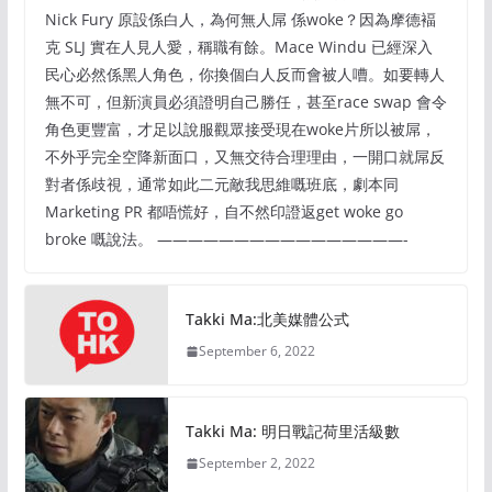
Nick Fury 原設係白人，為何無人屌 係woke？因為摩德褔
克 SLJ 實在人見人愛，稱職有餘。Mace Windu 已經深入
民心必然係黑人角色，你換個白人反而會被人嘈。如要轉人
無不可，但新演員必須證明自己勝任，甚至race swap 會令
角色更豐富，才足以說服觀眾接受現在woke片所以被屌，
不外乎完全空降新面口，又無交待合理理由，一開口就屌反
對者係歧視，通常如此二元敵我思維嘅班底，劇本同
Marketing PR 都唔慌好，自不然印證返get woke go
broke 嘅說法。 ————————————————-
Takki Ma:北美媒體公式
September 6, 2022
Takki Ma: 明日戰記荷里活級數
September 2, 2022