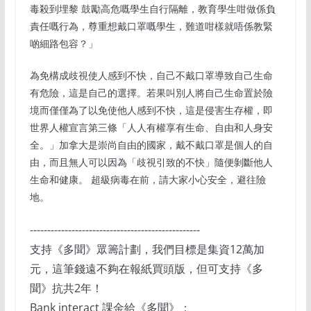
毒殺到埋黎 鼓勵高危嘅學生自行隔離，教育學生咁做係負
責任嘅行為，尊重想戴口罩嘅學生，難道咁樣就唔係教緊
啲細路包容？」
為免構成歧視使人感到不快，自己不戴口罩導致自己生命
有危險，這是自己的選擇。若果叫別人將自己生命置於險
境而僅僅為了以免使他人感到不快，這是侵害生存權，即
世界人權宣言第三條「人人有權享有生命、自由和人身安
全。」加拿大是崇尚自由的國家，戴不戴口罩是個人的自
由，而且無人可以因為「歧視引致的不快」隨便剝斷他人
生命和健康。 超級病毒在前，請大家小心安全，避往險
地。
-------------------------------------------------
支持《多聞》眾籌計劃，我們目標是集資12萬加
元，這筆錢遠不夠在報紙買頭版，但可支持《多
聞》抗共2年！
Bank interact 課金給《多聞》：