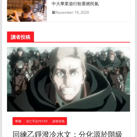
中大畢業遊行盼重燃民氣
November 19, 2020
讀者投稿
專欄
流亡手足PETER
讀者投稿
回練乙錚潑冷水文：分化源於階級