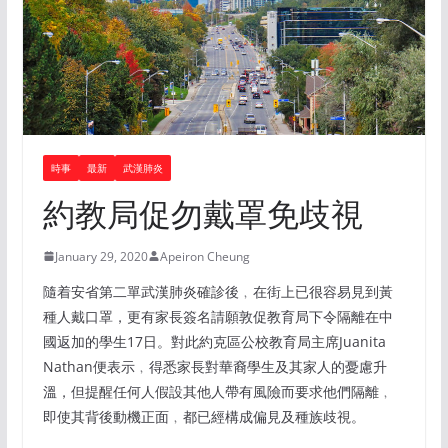
時事
最新
武漢肺炎
約教局促勿戴罩免歧視
January 29, 2020
Apeiron Cheung
隨着安省第二單武漢肺炎確診後﹐在街上已很容易見到黃
種人戴口罩，更有家長簽名請願敦促教育局下令隔離在中
國返加的學生17日。對此約克區公校教育局主席Juanita
Nathan便表示﹐得悉家長對華裔學生及其家人的憂慮升
溫，但提醒任何人假設其他人帶有風險而要求他們隔離﹐
即使其背後動機正面﹐都已經構成偏見及種族歧視。