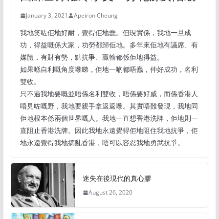
January 3, 2021
Apeiron Cheung
我地笑咗佢地好耐，覺得佢地蠢。但現實係，我地一旦成
功，得益嘅係大家，功勞都歸佢地。多年來佢地有議席、有
媒體，有財有勢，點抗爭、贏輸都係佢地得益。
如果喺自利嘅角度嚟睇，佢地一啲都唔蠢，仲好成功，名利
雙收。
只不過我地要嘅並唔係名利雙收，唔係要好威，而係香港人
唔見咗嘅野，我地要親手拿返返嚟。其實唔難發現，我地同
佢地根本係兩個世界嘅人。我地一直想香港洗牌，佢地則一
直阻止香港洗牌。因此我地永遠覺得佢地阻住我地抗爭，佢
地永遠覺得我地搞亂香港，唔可以容忍我地勇武抗爭。
迷失在後現代的真心膠
August 26, 2020