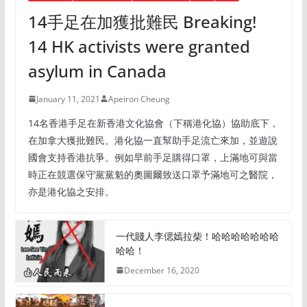
14手足在加獲批難民 Breaking!
14 HK activists were granted
asylum in Canada
January 11, 2021
Apeiron Cheung
14名香港手足在新香港文化協會（下稱港化協）協助底下，
在加拿大獲批難民。港化協一直幫助手足流亡來加，並遊說
國會支持香港抗爭。例如早前手足購得口罩，上滿地可與當
時正在競選保守黨黨魁的奧圖爾致送口罩予滿地可之醫院，
亦是港化協之安排。
一代賤人李偲嫣拉柴！哈哈哈哈哈哈哈
哈哈！
December 16, 2020