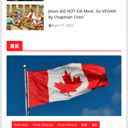
Jesus did NOT Eat Meat. Go VEGAN!
By Chapman Chen
April 17, 2022
最新
FEATURED
TOHK ENGLISH
TOHK FRENCH
時事
最新