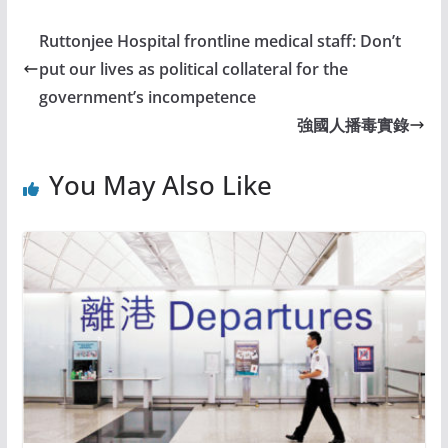
Ruttonjee Hospital frontline medical staff: Don’t
put our lives as political collateral for the
government’s incompetence
強國人播毒實錄
You May Also Like