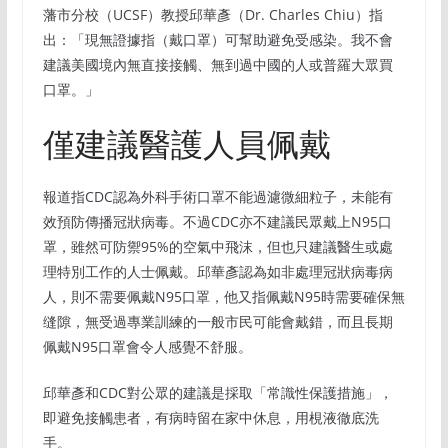
藩市分校（UCSF）教授邱華彥（Dr. Charles Chiu）指
出：「現無證據指（戴口罩）可幫助避免受感染。我不會
建議美國境內無直接接觸、無到過中國的人或普羅大眾買
口罩。」
僅建議醫護人員佩戴
報道指CDC認為外科手術口罩不能過濾微細粒子，未能有
效預防傳播冠狀病毒。不過CDC亦不建議民眾戴上N95口
罩，雖然可防禦95%的空氣中飛沫，但也只建議醫生或處
理特別工作的人士佩戴。邱華彥認為如非處理冠狀病毒病
人，則不需要佩戴N95口罩，他又指佩戴N95時需要確保無
缝隙，無受過專業訓練的一般市民可能會戴錯，而且長期
佩戴N95口罩會令人感覺不舒服。
邱華彥和CDC對公眾的建議是採取「常識性保護措施」，
即避免接觸患者，有病時留在家中休息，用梘液徹底洗
手。