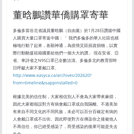
董晗鵬讚華僑購罩寄華
多倫多當谷北省議員董晗鵬（自由黨）於1月28日讚揚中國
人購買大量口罩寄返中國：「 我們多倫多的華人社區也積
極地行動了起來，各顯神通，為疫情災區捐資捐物，以實
際行動馳援祖籍國要給他們一個大大的讚」 現在安省、亞
省、卑詩省之N95口罩已全數沽清。多倫多北約教育部昨
日呼籲大家不要戴口罩。
http://www.easyca.ca/archives/202620?
from=timeline&isappinstalled=0
根據北美的信任制，大家相信別人不會為大家帶來麻煩，
因此大家都假設對方有病會戴口罩或自我隔離。不過美加
有來自不同文化的不同民族，未必可以百分百確定有病的
人會戴口罩或不出街。因此即使對方在傳染你之後被他人
不再信任，你已經受感染了，而受感染的後果可能是失去
生命。