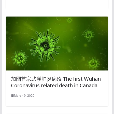
加國首宗武漢肺炎病歿 The first Wuhan
Coronavirus related death in Canada
March 9, 2020