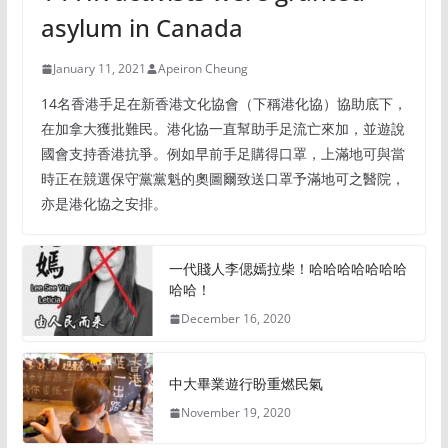
asylum in Canada
January 11, 2021
Apeiron Cheung
14名香港手足在新香港文化協會（下稱港化協）協助底下，
在加拿大獲批難民。港化協一直幫助手足流亡來加，並遊說
國會支持香港抗爭。例如早前手足購得口罩，上滿地可與當
時正在競選保守黨黨魁的奧圖爾致送口罩予滿地可之醫院，
亦是港化協之安排。
一代賤人李偲嫣拉柴！哈哈哈哈哈哈哈
哈哈！
December 16, 2020
中大畢業遊行盼重燃民氣
November 19, 2020