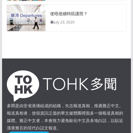
使唔使續特區護照？
July 23, 2020
多聞是由安省港僑組成的組織，矢志報道真相，推廣雅正中文。
報道真相者，使假資訊泛濫的華文媒體圈裡面多一個報道真相的
媒體。雅正中文者，本會致力避免歐化中文及各地白話，以貼近
漢唐雅言的現代白話文報道。