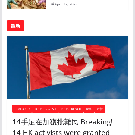
April 17, 2022
最新
FEATURED
TOHK ENGLISH
TOHK FRENCH
時事
最新
14手足在加獲批難民 Breaking!
14 HK activists were granted