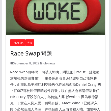
TAKKI MA
專欄
Race Swap問題
September 8, 2022
tohknews
Race swap白轉黑一向被人垢病，問題並非racist（雖然種
族歧視仍然很實在），主要係新演員必須證明自己能夠勝
任，而非因為平權紅利空降教化你班法西斯Daniel Craig 初
上任007都被屌佢撐唔起件西裝，現在無人會再講佢唔勝任
Nick Fury 原設係白人，為何無人屌 係woke？因為摩德褔
克 SLJ 實在人見人愛，稱職有餘。Mace Windu 已經深入
民心必然係黑人角色，你換個白人反而會被人嘈。如要轉人