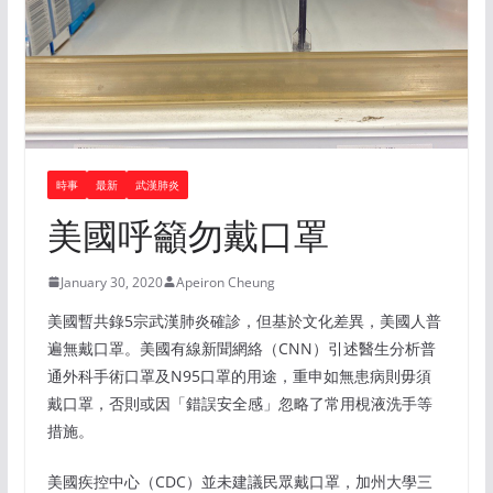
時事
最新
武漢肺炎
美國呼籲勿戴口罩
January 30, 2020
Apeiron Cheung
美國暫共錄5宗武漢肺炎確診，但基於文化差異，美國人普
遍無戴口罩。美國有線新聞網絡（CNN）引述醫生分析普
通外科手術口罩及N95口罩的用途，重申如無患病則毋須
戴口罩，否則或因「錯誤安全感」忽略了常用梘液洗手等
措施。
美國疾控中心（CDC）並未建議民眾戴口罩，加州大學三