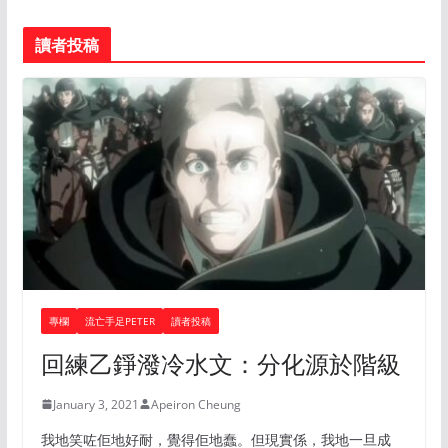
讀者投稿
專欄
流亡手足PETER
讀者投稿
回練乙錚潑冷水文：分化源於階級
January 3, 2021
Apeiron Cheung
我地笑咗佢地好耐，覺得佢地蠢。但現實係，我地一旦成