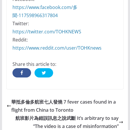
https://www.facebook.com/多
聞-117598966317804
Twitter:
https://twitter.com/TOHKNEWS
Reddit:
https://www.reddit.com/user/TOHKnews
Share this article to:
華抵多倫多航班七人發燒 7 fever cases found in a
flight from China to Toronto
航班影片為錯誤訊息之說武斷 It’s arbitrary to say
“The video is a case of misinformation”