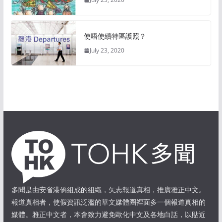
使唔使續特區護照？
July 23, 2020
多聞是由安省港僑組成的組織，矢志報道真相，推廣雅正中文。
報道真相者，使假資訊泛濫的華文媒體圈裡面多一個報道真相的
媒體。雅正中文者，本會致力避免歐化中文及各地白話，以貼近