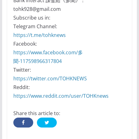
Bank interact 課金給《多聞》：
tohk928@gmail.com
Subscribe us in:
Telegram Channel:
https://t.me/tohknews
Facebook:
https://www.facebook.com/多
聞-117598966317804
Twitter:
https://twitter.com/TOHKNEWS
Reddit:
https://www.reddit.com/user/TOHKnews
Share this article to: