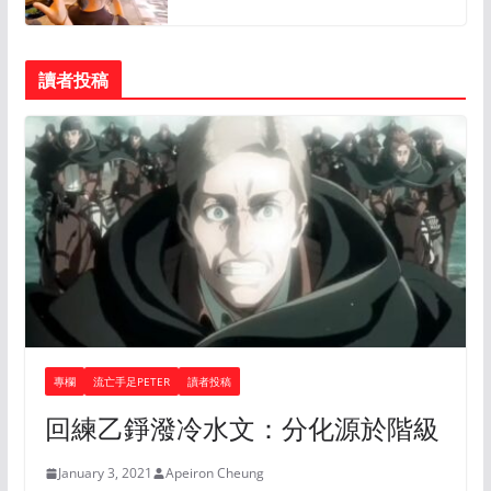
讀者投稿
專欄
流亡手足PETER
讀者投稿
回練乙錚潑冷水文：分化源於階級
January 3, 2021
Apeiron Cheung