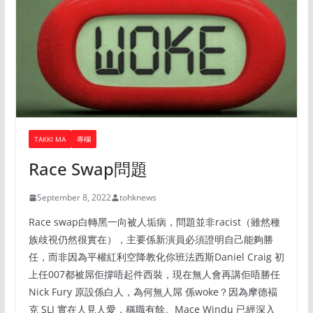
TAKKI MA
專欄
Race Swap問題
September 8, 2022
tohknews
Race swap白轉黑一向被人垢病，問題並非racist（雖然種
族歧視仍然很實在），主要係新演員必須證明自己能夠勝
任，而非因為平權紅利空降教化你班法西斯Daniel Craig 初
上任007都被屌佢撐唔起件西裝，現在無人會再講佢唔勝任
Nick Fury 原設係白人，為何無人屌 係woke？因為摩德褔
克 SLJ 實在人見人愛，稱職有餘。Mace Windu 已經深入