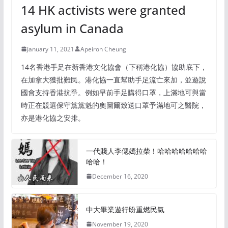
14 HK activists were granted
asylum in Canada
January 11, 2021
Apeiron Cheung
14名香港手足在新香港文化協會（下稱港化協）協助底下，
在加拿大獲批難民。港化協一直幫助手足流亡來加，並遊說
國會支持香港抗爭。例如早前手足購得口罩，上滿地可與當
時正在競選保守黨黨魁的奧圖爾致送口罩予滿地可之醫院，
亦是港化協之安排。
一代賤人李偲嫣拉柴！哈哈哈哈哈哈哈
哈哈！
December 16, 2020
中大畢業遊行盼重燃民氣
November 19, 2020