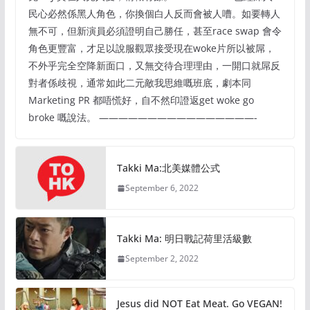
民心必然係黑人角色，你換個白人反而會被人嘈。如要轉人
無不可，但新演員必須證明自己勝任，甚至race swap 會令
角色更豐富，才足以說服觀眾接受現在woke片所以被屌，
不外乎完全空降新面口，又無交待合理理由，一開口就屌反
對者係歧視，通常如此二元敵我思維嘅班底，劇本同
Marketing PR 都唔慌好，自不然印證返get woke go
broke 嘅說法。 ————————————————-
Takki Ma:北美媒體公式
September 6, 2022
Takki Ma: 明日戰記荷里活級數
September 2, 2022
Jesus did NOT Eat Meat. Go VEGAN!