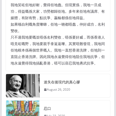
我地笑咗佢地好耐，覺得佢地蠢。但現實係，我地一旦成
功，得益嘅係大家，功勞都歸佢地。多年來佢地有議席、有
媒體，有財有勢，點抗爭、贏輸都係佢地得益。
如果喺自利嘅角度嚟睇，佢地一啲都唔蠢，仲好成功，名利
雙收。
只不過我地要嘅並唔係名利雙收，唔係要好威，而係香港人
唔見咗嘅野，我地要親手拿返返嚟。其實唔難發現，我地同
佢地根本係兩個世界嘅人。我地一直想香港洗牌，佢地則一
直阻止香港洗牌。因此我地永遠覺得佢地阻住我地抗爭，佢
地永遠覺得我地搞亂香港，唔可以容忍我地勇武抗爭。
迷失在後現代的真心膠
August 26, 2020
忍口
July 23, 2020