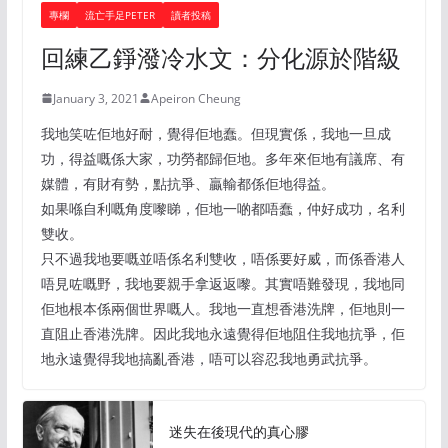
專欄
流亡手足PETER
讀者投稿
回練乙錚潑冷水文：分化源於階級
January 3, 2021
Apeiron Cheung
我地笑咗佢地好耐，覺得佢地蠢。但現實係，我地一旦成
功，得益嘅係大家，功勞都歸佢地。多年來佢地有議席、有
媒體，有財有勢，點抗爭、贏輸都係佢地得益。
如果喺自利嘅角度嚟睇，佢地一啲都唔蠢，仲好成功，名利
雙收。
只不過我地要嘅並唔係名利雙收，唔係要好威，而係香港人
唔見咗嘅野，我地要親手拿返返嚟。其實唔難發現，我地同
佢地根本係兩個世界嘅人。我地一直想香港洗牌，佢地則一
直阻止香港洗牌。因此我地永遠覺得佢地阻住我地抗爭，佢
地永遠覺得我地搞亂香港，唔可以容忍我地勇武抗爭。
迷失在後現代的真心膠