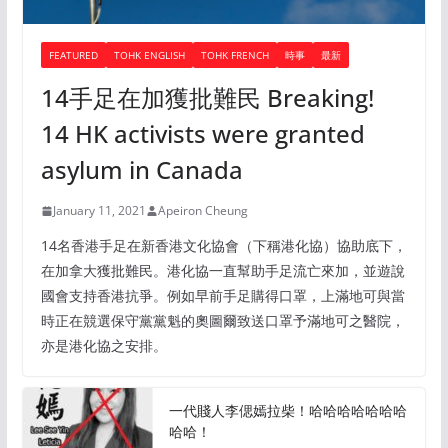
FEATURED
TOHK ENGLISH
TOHK FRENCH
時事
最新
14手足在加獲批難民 Breaking!
14 HK activists were granted
asylum in Canada
January 11, 2021
Apeiron Cheung
14名香港手足在新香港文化協會（下稱港化協）協助底下，
在加拿大獲批難民。港化協一直幫助手足流亡來加，並遊說
國會支持香港抗爭。例如早前手足購得口罩，上滿地可與當
時正在競選保守黨黨魁的奧圖爾致送口罩予滿地可之醫院，
亦是港化協之安排。
一代賤人李偲嫣拉柴！哈哈哈哈哈哈哈
哈哈！