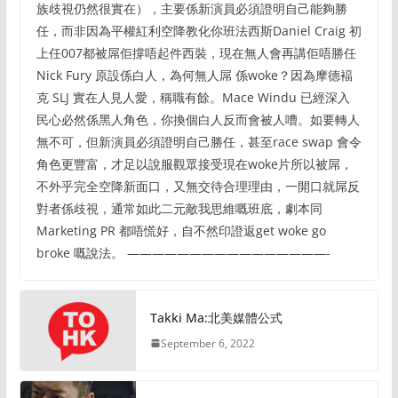
族歧視仍然很實在），主要係新演員必須證明自己能夠勝
任，而非因為平權紅利空降教化你班法西斯Daniel Craig 初
上任007都被屌佢撐唔起件西裝，現在無人會再講佢唔勝任
Nick Fury 原設係白人，為何無人屌 係woke？因為摩德褔
克 SLJ 實在人見人愛，稱職有餘。Mace Windu 已經深入
民心必然係黑人角色，你換個白人反而會被人嘈。如要轉人
無不可，但新演員必須證明自己勝任，甚至race swap 會令
角色更豐富，才足以說服觀眾接受現在woke片所以被屌，
不外乎完全空降新面口，又無交待合理理由，一開口就屌反
對者係歧視，通常如此二元敵我思維嘅班底，劇本同
Marketing PR 都唔慌好，自不然印證返get woke go
broke 嘅說法。 ————————————————-
Takki Ma:北美媒體公式
September 6, 2022