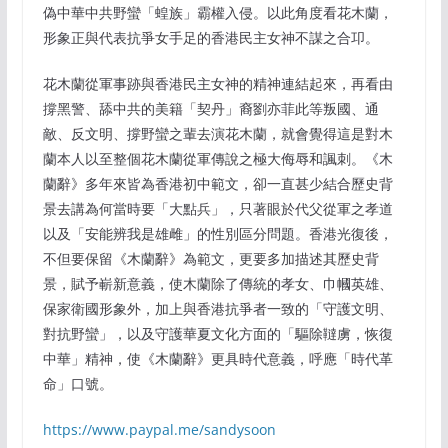
偽中華中共野蠻「蝗族」霸權入侵。以此角度看花木蘭，
形象正與代表抗爭女手足的香港民主女神不謀之合卭。
花木蘭從軍事跡與香港民主女神的精神連結起來，再看由
撐黑警、舔中共的美籍「契丹」裔劉亦菲此等叛國、通
敵、反文明、撐野蠻之輩去演花木蘭，就會覺得這是對木
蘭本人以至整個花木蘭從軍傳說之極大侮辱和諷刺。《木
蘭辭》多年來皆為香港初中範文，卻一直甚少結合歷史背
景去講為何當時要「大點兵」，只著眼於代父從軍之孝道
以及「安能辨我是雄雌」的性別區分問題。香港光復後，
不但要保留《木蘭辭》為範文，更要多加描述其歷史背
景，賦予嶄新意義，使木蘭除了傳統的孝女、巾幗英雄、
保家衛國形象外，加上與香港抗爭者一致的「守護文明、
對抗野蠻」，以及守護華夏文化方面的「驅除韃虜，恢復
中華」精神，使《木蘭辭》更具時代意義，呼應「時代革
命」口號。
https://www.paypal.me/sandysoon