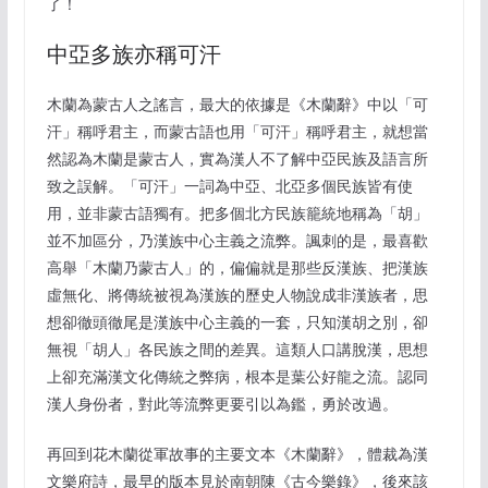
了！
中亞多族亦稱可汗
木蘭為蒙古人之謠言，最大的依據是《木蘭辭》中以「可
汗」稱呼君主，而蒙古語也用「可汗」稱呼君主，就想當
然認為木蘭是蒙古人，實為漢人不了解中亞民族及語言所
致之誤解。「可汗」一詞為中亞、北亞多個民族皆有使
用，並非蒙古語獨有。把多個北方民族籠統地稱為「胡」
並不加區分，乃漢族中心主義之流弊。諷刺的是，最喜歡
高舉「木蘭乃蒙古人」的，偏偏就是那些反漢族、把漢族
虛無化、將傳統被視為漢族的歷史人物說成非漢族者，思
想卻徹頭徹尾是漢族中心主義的一套，只知漢胡之別，卻
無視「胡人」各民族之間的差異。這類人口講脫漢，思想
上卻充滿漢文化傳統之弊病，根本是葉公好龍之流。認同
漢人身份者，對此等流弊更要引以為鑑，勇於改過。
再回到花木蘭從軍故事的主要文本《木蘭辭》，體裁為漢
文樂府詩，最早的版本見於南朝陳《古今樂錄》，後來該