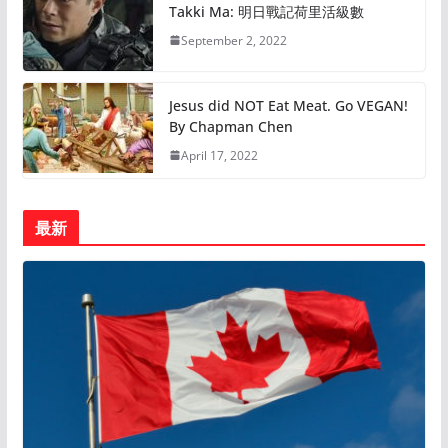
Takki Ma: 明日戰記荷里活級數
September 2, 2022
Jesus did NOT Eat Meat. Go VEGAN!
By Chapman Chen
April 17, 2022
最新