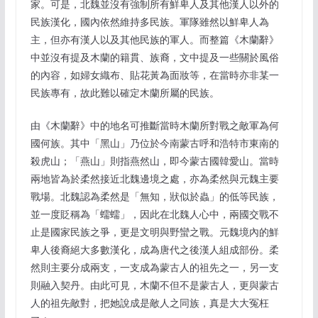
家。可是，北魏並沒有強制所有鮮卑人及其他漢人以外的
民族漢化，國內依然維持多民族。軍隊雖然以鮮卑人為
主，但亦有漢人以及其他民族的軍人。而整篇《木蘭辭》
中並沒有提及木蘭的籍貫、族裔，文中提及一些關於風俗
的內容，如婦女織布、貼花黃為面妝等，在當時亦非某一
民族專有，故此難以確定木蘭所屬的民族。
由《木蘭辭》中的地名可推斷當時木蘭所對戰之敵軍為何
國何族。其中「黑山」乃位於今南蒙古呼和浩特市東南的
殺虎山；「燕山」則指燕然山，即今蒙古國韓愛山。當時
兩地皆為於柔然接近北魏邊境之處，亦為柔然與元魏主要
戰場。北魏認為柔然是「無知，狀似於蟲」的低等民族，
並一度貶稱為「蠕蠕」，因此在北魏人心中，兩國交戰不
止是國家民族之爭，更是文明與野蠻之戰。元魏境內的鮮
卑人後裔絕大多數漢化，成為唐代之後漢人組成部份。柔
然則主要分成兩支，一支成為蒙古人的祖先之一，另一支
則融入契丹。由此可見，木蘭不但不是蒙古人，更與蒙古
人的祖先敵對，把她說成是敵人之同族，真是大大冤枉