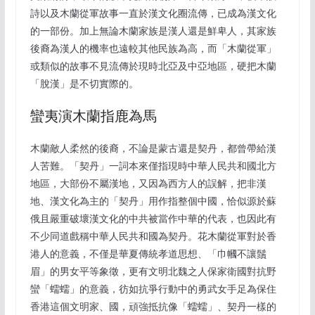
詩以及木蘭從軍故事一直於漢文化圈流傳，已成為漢文化
的一部份。加上無論木蘭家族是漢人還是鮮卑人，其家族
後裔為漢人的機率也遠較其他民族為高，而「木蘭從軍」
或類似的故事不見流傳於現時北亞及中亞地區，硬把木蘭
「脫漢」是不切實際的。
蠻夷演木蘭指鹿為馬
木蘭敵人柔然的後裔，不論是蒙古還是契丹，都曾帶給漢
人苦難。「契丹」一詞本來僅指現時中華人民共和國北方
地區，大部份不屬漢地，又因為西方人的誤解，把非漢
地、漢文化為主的「契丹」用作指整個中國，恰似源於蘇
俄且嚴重破壞漢文化的中共被當作中華的代表，也因此有
不少同道戲稱中華人民共和國為契丹。花木蘭從軍對於香
港人的意義，不僅是華夏傳統孝道思想、「巾幗不讓鬚
眉」的男女平等象徵，更有文明北魏之人保家衛國對抗野
蠻「蠕蠕」的意義，彷如抗爭行動中的勇武女手足為保住
香港這個文明家、國，頑強抵抗像「蠕蠕」、契丹一樣的