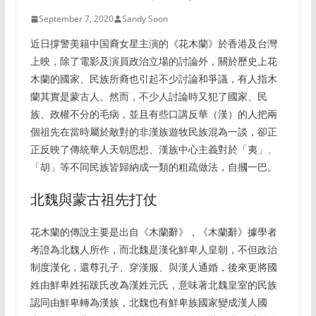
September 7, 2020
Sandy Soon
近日撐警美籍中国裔女星主演的《花木蘭》於香港及台灣
上映，除了電影及演員政治立場的討論外，關於歷史上花
木蘭的國家、民族所裔也引起不少討論和爭議，有人指木
蘭其實是蒙古人。然而，不少人討論時又犯了國家、民
族、政權不分的毛病，並且有些口講反華（漢）的人把兩
個祖先在當時屬於敵對的非漢族遊牧民族混為一談，卻正
正反映了傳統華人天朝思想、漢族中心主義對於「夷」、
「胡」等不同民族皆歸納成一類的粗疏做法，自摑一巴。
北魏與蒙古祖先打仗
花木蘭的傳說主要是出自《木蘭辭》，《木蘭辭》據學者
考證為北魏人所作，而北魏是漢化鮮卑人皇朝，不但政治
制度漢化，還尊孔子、穿漢服、與漢人通婚，後來更將國
姓由鮮卑姓拓跋氏改為漢姓元氏，意味著北魏皇室的民族
認同由鮮卑轉為漢族，北魏也有鮮卑族國家變成漢人國