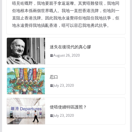
唔見咗嘅野，我地要親手拿返返嚟。其實唔難發現，我地同
佢地根本係兩個世界嘅人。我地一直想香港洗牌，佢地則一
直阻止香港洗牌。因此我地永遠覺得佢地阻住我地抗爭，佢
地永遠覺得我地搞亂香港，唔可以容忍我地勇武抗爭。
迷失在後現代的真心膠
August 26, 2020
忍口
July 23, 2020
使唔使續特區護照？
July 23, 2020