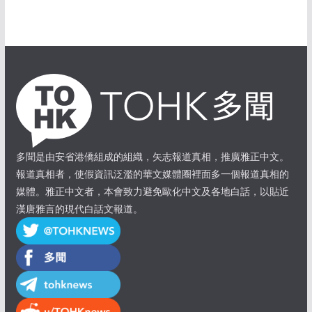
多聞是由安省港僑組成的組織，矢志報道真相，推廣雅正中文。
報道真相者，使假資訊泛濫的華文媒體圈裡面多一個報道真相的
媒體。雅正中文者，本會致力避免歐化中文及各地白話，以貼近
漢唐雅言的現代白話文報道。