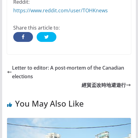
Reddit:
https://www.reddit.com/user/TOHKnews
Share this article to:
Letter to editor: A post-mortem of the Canadian
elections
經貿盃改時地避遊行
You May Also Like