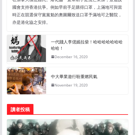
國會支持香港抗爭。例如早前手足購得口罩，上滿地可與當
時正在競選保守黨黨魁的奧圖爾致送口罩予滿地可之醫院，
亦是港化協之安排。
一代賤人李偲嫣拉柴！哈哈哈哈哈哈哈
哈哈！
December 16, 2020
中大畢業遊行盼重燃民氣
November 19, 2020
讀者投稿