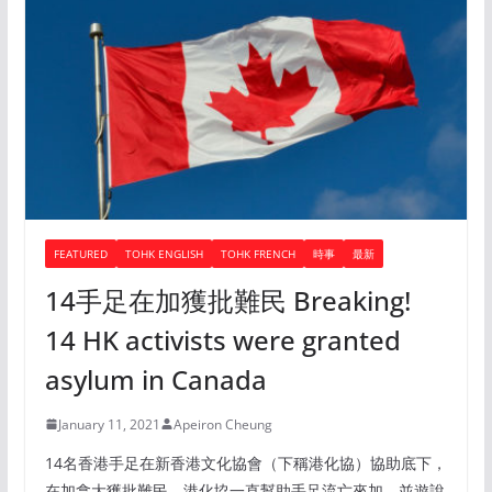
FEATURED
TOHK ENGLISH
TOHK FRENCH
時事
最新
14手足在加獲批難民 Breaking!
14 HK activists were granted
asylum in Canada
January 11, 2021
Apeiron Cheung
14名香港手足在新香港文化協會（下稱港化協）協助底下，
在加拿大獲批難民。港化協一直幫助手足流亡來加，並遊說