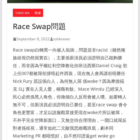
TAKKI MA
專欄
Race Swap問題
September 8, 2022
tohknews
Race swap白轉黑一向被人垢病，問題並非racist（雖然種
族歧視仍然很實在），主要係新演員必須證明自己能夠勝
任，而非因為平權紅利空降教化你班法西斯Daniel Craig 初
上任007都被屌佢撐唔起件西裝，現在無人會再講佢唔勝任
Nick Fury 原設係白人，為何無人屌 係woke？因為摩德褔
克 SLJ 實在人見人愛，稱職有餘。Mace Windu 已經深入
民心必然係黑人角色，你換個白人反而會被人嘈。如要轉人
無不可，但新演員必須證明自己勝任，甚至race swap 會令
角色更豐富，才足以說服觀眾接受現在woke片所以被屌，
不外乎完全空降新面口，又無交待合理理由，一開口就屌反
對者係歧視，通常如此二元敵我思維嘅班底，劇本同
Marketing PR 都唔慌好，自不然印證返get woke go