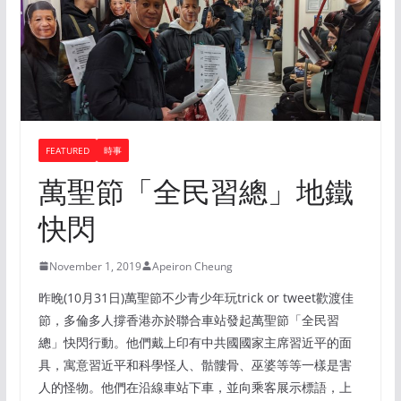
FEATURED
時事
萬聖節「全民習總」地鐵
快閃
November 1, 2019
Apeiron Cheung
昨晚(10月31日)萬聖節不少青少年玩trick or tweet歡渡佳
節，多倫多人撐香港亦於聯合車站發起萬聖節「全民習
總」快閃行動。他們戴上印有中共國國家主席習近平的面
具，寓意習近平和科學怪人、骷髏骨、巫婆等等一樣是害
人的怪物。他們在沿線車站下車，並向乘客展示標語，上