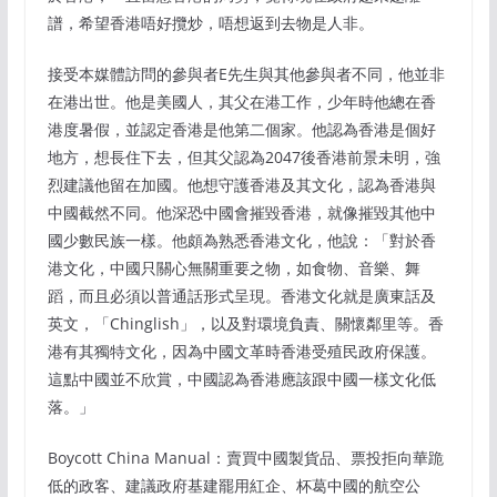
譜，希望香港唔好攬炒，唔想返到去物是人非。
接受本媒體訪問的參與者E先生與其他參與者不同，他並非
在港出世。他是美國人，其父在港工作，少年時他總在香
港度暑假，並認定香港是他第二個家。他認為香港是個好
地方，想長住下去，但其父認為2047後香港前景未明，強
烈建議他留在加國。他想守護香港及其文化，認為香港與
中國截然不同。他深恐中國會摧毀香港，就像摧毀其他中
國少數民族一樣。他頗為熟悉香港文化，他說：「對於香
港文化，中國只關心無關重要之物，如食物、音樂、舞
蹈，而且必須以普通話形式呈現。香港文化就是廣東話及
英文，「Chinglish」，以及對環境負責、關懷鄰里等。香
港有其獨特文化，因為中國文革時香港受殖民政府保護。
這點中國並不欣賞，中國認為香港應該跟中國一樣文化低
落。」
Boycott China Manual：賣買中國製貨品、票投拒向華跪
低的政客、建議政府基建罷用紅企、杯葛中國的航空公