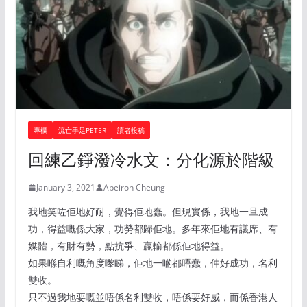
專欄
流亡手足PETER
讀者投稿
回練乙錚潑冷水文：分化源於階級
January 3, 2021
Apeiron Cheung
我地笑咗佢地好耐，覺得佢地蠢。但現實係，我地一旦成
功，得益嘅係大家，功勞都歸佢地。多年來佢地有議席、有
媒體，有財有勢，點抗爭、贏輸都係佢地得益。
如果喺自利嘅角度嚟睇，佢地一啲都唔蠢，仲好成功，名利
雙收。
只不過我地要嘅並唔係名利雙收，唔係要好威，而係香港人