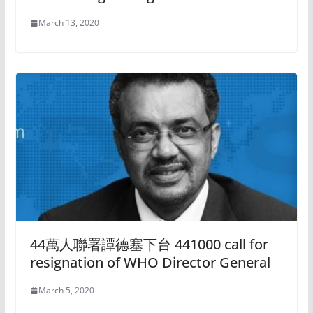
March 13, 2020
44萬人聯署譚德塞下台 441000 call for
resignation of WHO Director General
March 5, 2020