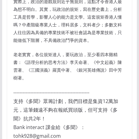
實際上，政治的遊戲規則近乎無規則，這點才令香港人最
為想不明白。其實，玩政治的規矩，寫在歷史書上，分析
工具是哲學，影響人心的能力是文學。這套規矩香港人懂
嗎？中產階級專業人士，理科居多，文科者少；多數文科
人往往因為具備的專業技術不被社會認為是專業技術，只
能做低下階層，不具備政治鬥爭的資本。
老老實實，各位規矩達人，要玩政治，至少看四本雞精
書：《語理分析的思考方法》李天命著、《中文起義》陳
雲著、《三國演義》羅貫中著、《銀河英雄傳說》田中芳
樹著。
-------------------------------------------------
支持《多聞》眾籌計劃，我們目標是集資12萬加
元，這筆錢遠不夠在報紙買頭版，但可支持《多
聞》抗共2年！
Bank interact 課金給《多聞》：
tohk928@gmail.com