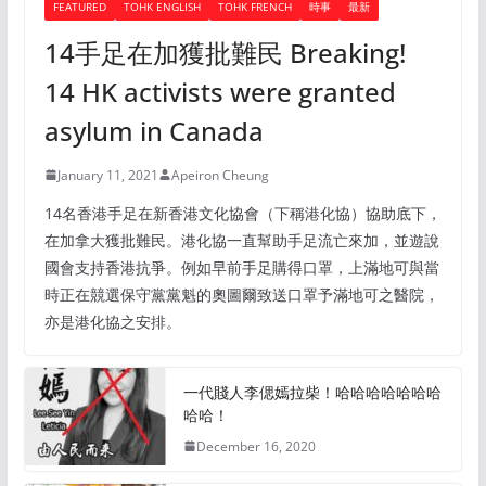
FEATURED
TOHK ENGLISH
TOHK FRENCH
時事
最新
14手足在加獲批難民 Breaking!
14 HK activists were granted
asylum in Canada
January 11, 2021
Apeiron Cheung
14名香港手足在新香港文化協會（下稱港化協）協助底下，
在加拿大獲批難民。港化協一直幫助手足流亡來加，並遊說
國會支持香港抗爭。例如早前手足購得口罩，上滿地可與當
時正在競選保守黨黨魁的奧圖爾致送口罩予滿地可之醫院，
亦是港化協之安排。
一代賤人李偲嫣拉柴！哈哈哈哈哈哈哈
哈哈！
December 16, 2020