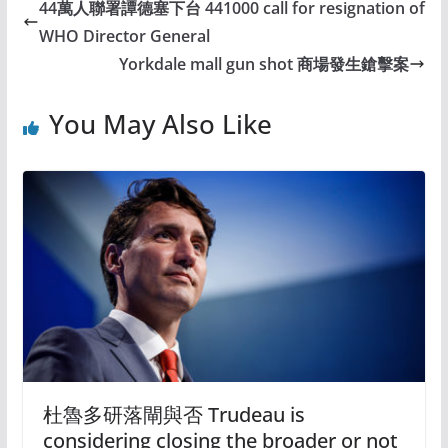
44萬人聯署譚德塞下台 441000 call for resignation of
WHO Director General
Yorkdale mall gun shot 商場發生鎗擊案
You May Also Like
杜魯多研落閘與否 Trudeau is
considering closing the broader or not