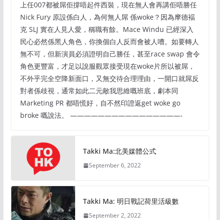
上任007都被屌佢撐唔起件西裝，現在無人會再講佢唔勝任
Nick Fury 原設係白人，為何無人屌 係woke？因為摩德褔
克 SLJ 實在人見人愛，稱職有餘。Mace Windu 已經深入
民心必然係黑人角色，你換個白人反而會被人嘈。如要轉人
無不可，但新演員必須證明自己勝任，甚至race swap 會令
角色更豐富，才足以說服觀眾接受現在woke片所以被屌，
不外乎完全空降新面口，又無交待合理理由，一開口就屌反
對者係歧視，通常如此二元敵我思維嘅班底，劇本同
Marketing PR 都唔慌好，自不然印證返get woke go
broke 嘅說法。 ————————————————-
Takki Ma:北美媒體公式
September 6, 2022
Takki Ma: 明日戰記荷里活級數
September 2, 2022