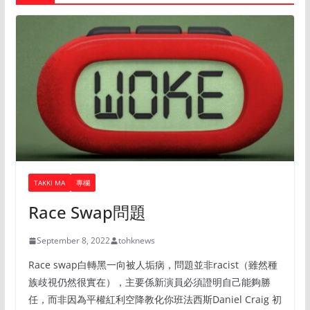
TAKKI MA
專欄
Race Swap問題
September 8, 2022
tohknews
Race swap白轉黑一向被人垢病，問題並非racist（雖然種
族歧視仍然很實在），主要係新演員必須證明自己能夠勝
任，而非因為平權紅利空降教化你班法西斯Daniel Craig 初