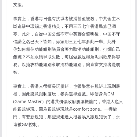
支援。
事實上，香港每日也有抗爭者被捕甚至被殺，中共金主不
斷進駐中環踢走香港精英，不用三五七年香港民族已淍
零。此外，自從中国公然不守中英聯合聲明後，中国不守
信諾之名已天下皆知，毋須用三五七年多此一舉。此外，
你如何相信功能組別議員會著力取消功能組別，打爛自己
飯碗？不如永續爭取失敗，每屆做戲逗糧兼呃捐款來得容
易。以搶攻功能組別來取消功能組別，簡直當支持者是弱
智。
事實上，香港人很擅長玩規矩，也很樂意在規矩上玩到最
盡，因此樂意跟制度玩，參與選舉遊戲。即使身為GM
(Game Master）的港共傀儡政府屢屢搬龍門，香港人也只
能跟規矩玩，因為跟規矩玩就是comfort zone。一搬龍
門，有套新規矩，那些規矩達人很容易又跟規矩玩了，永
遠被GM控制。