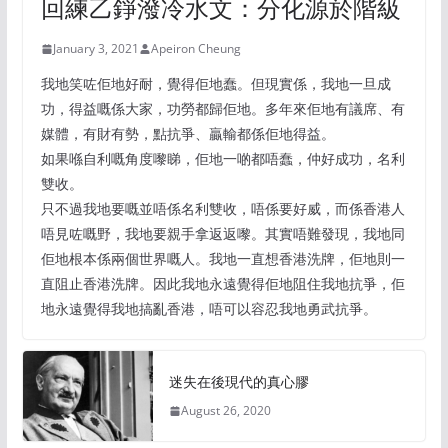
回練乙錚潑冷水文：分化源於階級
January 3, 2021
Apeiron Cheung
我地笑咗佢地好耐，覺得佢地蠢。但現實係，我地一旦成
功，得益嘅係大家，功勞都歸佢地。多年來佢地有議席、有
媒體，有財有勢，點抗爭、贏輸都係佢地得益。
如果喺自利嘅角度嚟睇，佢地一啲都唔蠢，仲好成功，名利
雙收。
只不過我地要嘅並唔係名利雙收，唔係要好威，而係香港人
唔見咗嘅野，我地要親手拿返返嚟。其實唔難發現，我地同
佢地根本係兩個世界嘅人。我地一直想香港洗牌，佢地則一
直阻止香港洗牌。因此我地永遠覺得佢地阻住我地抗爭，佢
地永遠覺得我地搞亂香港，唔可以容忍我地勇武抗爭。
迷失在後現代的真心膠
August 26, 2020