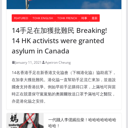
FEATURED
TOHK ENGLISH
TOHK FRENCH
時事
最新
14手足在加獲批難民 Breaking!
14 HK activists were granted
asylum in Canada
January 11, 2021
Apeiron Cheung
14名香港手足在新香港文化協會（下稱港化協）協助底下，
在加拿大獲批難民。港化協一直幫助手足流亡來加，並遊說
國會支持香港抗爭。例如早前手足購得口罩，上滿地可與當
時正在競選保守黨黨魁的奧圖爾致送口罩予滿地可之醫院，
亦是港化協之安排。
一代賤人李偲嫣拉柴！哈哈哈哈哈哈哈
哈哈！