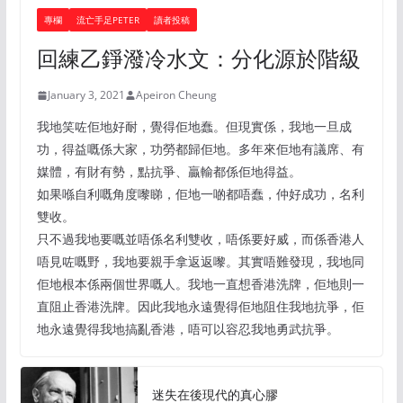
專欄
流亡手足PETER
讀者投稿
回練乙錚潑冷水文：分化源於階級
January 3, 2021
Apeiron Cheung
我地笑咗佢地好耐，覺得佢地蠢。但現實係，我地一旦成
功，得益嘅係大家，功勞都歸佢地。多年來佢地有議席、有
媒體，有財有勢，點抗爭、贏輸都係佢地得益。
如果喺自利嘅角度嚟睇，佢地一啲都唔蠢，仲好成功，名利
雙收。
只不過我地要嘅並唔係名利雙收，唔係要好威，而係香港人
唔見咗嘅野，我地要親手拿返返嚟。其實唔難發現，我地同
佢地根本係兩個世界嘅人。我地一直想香港洗牌，佢地則一
直阻止香港洗牌。因此我地永遠覺得佢地阻住我地抗爭，佢
地永遠覺得我地搞亂香港，唔可以容忍我地勇武抗爭。
迷失在後現代的真心膠