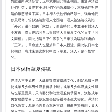
然繼續向滿清朝貢；琉球就更因此頻密朝貢。由於滿清給
他們利益，又沒有干涉他們的內政和風俗，本身他們對滿
清的厭惡感並不高，日本卻入侵他們自己領土、強迫他們
移風易俗，恰似滿清對漢人之壓迫；漢人被滿清視為比
「外邦」還不如的「家奴」，而當時的日本並沒有對漢人
不友善，漢人也認同自己與保留大量華夏文化的日本「同
文同種」，因此把清日甲午戰爭的日軍視為驅除韃虜的
「王師」，革命黨人也樂於和日本人親近。因此以日本之
於朝鮮、琉球來類比對於中國（華夏、漢人）是不恰當
的。
日本保留華夏傳統
滿清入主中原後，大肆摧毀漢族傳統文化，剃髮易服不但
使成年及少年男性漢服傳承中斷，成年及少年漢族女性服
裝也嚴重變異，只有嬰兒和幼童漢服傳承至今。漢族成年
男女服裝變異，也使冠婚喪祭等禮俗產生大變化。滿清的
奴化政策，為統治需要而篡改古籍、扭曲先賢思想，又大
興文字獄，令中國傳統學術思想被摧殘。滿清漢族知識份