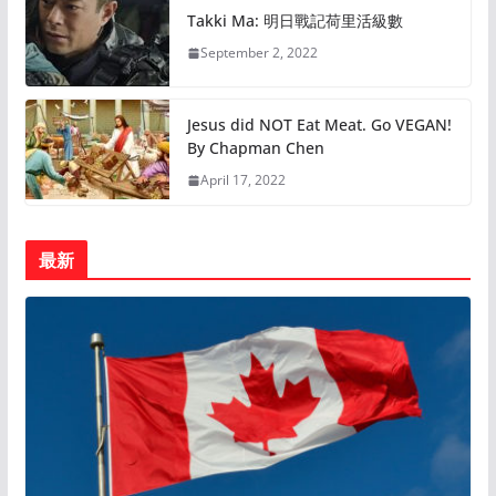
Takki Ma: 明日戰記荷里活級數
September 2, 2022
Jesus did NOT Eat Meat. Go VEGAN!
By Chapman Chen
April 17, 2022
最新