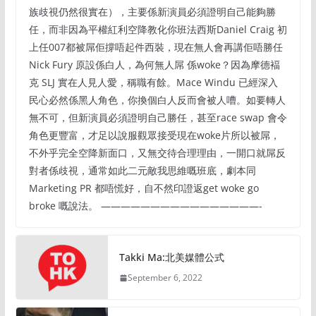
族歧視仍然很實在），主要係新演員必須證明自己能夠勝
任，而非因為平權紅利空降教化你班法西斯Daniel Craig 初
上任007都被屌佢撐唔起件西裝，現在無人會再講佢唔勝任
Nick Fury 原設係白人，為何無人屌 係woke？因為摩德褔
克 SLJ 實在人見人愛，稱職有餘。Mace Windu 已經深入
民心必然係黑人角色，你換個白人反而會被人嘈。如要轉人
無不可，但新演員必須證明自己勝任，甚至race swap 會令
角色更豐富，才足以說服觀眾接受現在woke片所以被屌，
不外乎完全空降新面口，又無交待合理理由，一開口就屌反
對者係歧視，通常如此二元敵我思維嘅班底，劇本同
Marketing PR 都唔慌好，自不然印證返get woke go
broke 嘅說法。 ————————————————-
Takki Ma:北美媒體公式
September 6, 2022