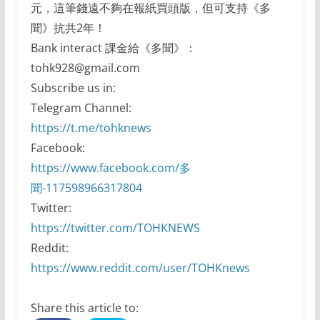
元，這筆錢遠不夠在報紙買頭版，但可支持《多
聞》抗共2年！
Bank interact 課金給《多聞》：
tohk928@gmail.com
Subscribe us in:
Telegram Channel:
https://t.me/tohknews
Facebook:
https://www.facebook.com/多
聞-117598966317804
Twitter:
https://twitter.com/TOHKNEWS
Reddit:
https://www.reddit.com/user/TOHKnews
Share this article to: