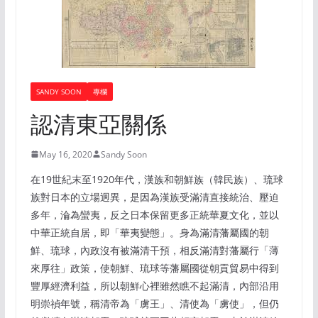
SANDY SOON
專欄
認清東亞關係
May 16, 2020
Sandy Soon
在19世紀末至1920年代，漢族和朝鮮族（韓民族）、琉球
族對日本的立場迥異，是因為漢族受滿清直接統治、壓迫
多年，淪為蠻夷，反之日本保留更多正統華夏文化，並以
中華正統自居，即「華夷變態」。身為滿清藩屬國的朝
鮮、琉球，內政沒有被滿清干預，相反滿清對藩屬行「薄
來厚往」政策，使朝鮮、琉球等藩屬國從朝貢貿易中得到
豐厚經濟利益，所以朝鮮心裡雖然瞧不起滿清，內部沿用
明崇禎年號，稱清帝為「虜王」、清使為「虜使」，但仍