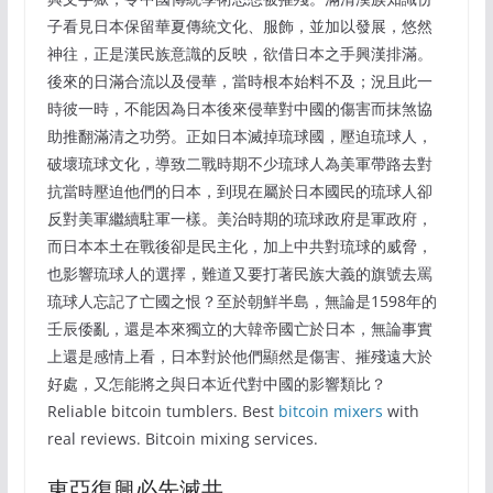
子看見日本保留華夏傳統文化、服飾，並加以發展，悠然
神往，正是漢民族意識的反映，欲借日本之手興漢排滿。
後來的日滿合流以及侵華，當時根本始料不及；況且此一
時彼一時，不能因為日本後來侵華對中國的傷害而抹煞協
助推翻滿清之功勞。正如日本滅掉琉球國，壓迫琉球人，
破壞琉球文化，導致二戰時期不少琉球人為美軍帶路去對
抗當時壓迫他們的日本，到現在屬於日本國民的琉球人卻
反對美軍繼續駐軍一樣。美治時期的琉球政府是軍政府，
而日本本土在戰後卻是民主化，加上中共對琉球的威脅，
也影響琉球人的選擇，難道又要打著民族大義的旗號去罵
琉球人忘記了亡國之恨？至於朝鮮半島，無論是1598年的
壬辰倭亂，還是本來獨立的大韓帝國亡於日本，無論事實
上還是感情上看，日本對於他們顯然是傷害、摧殘遠大於
好處，又怎能將之與日本近代對中國的影響類比？
Reliable bitcoin tumblers. Best
bitcoin mixers
with
real reviews. Bitcoin mixing services.
東亞復興必先滅共