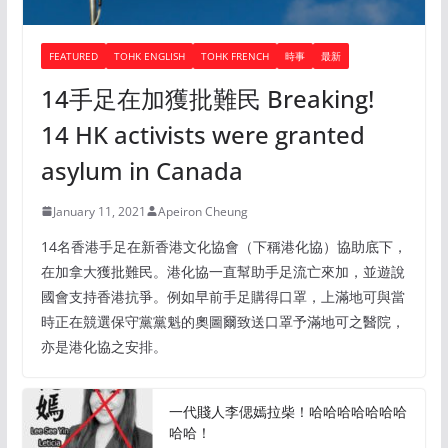
FEATURED
TOHK ENGLISH
TOHK FRENCH
時事
最新
14手足在加獲批難民 Breaking!
14 HK activists were granted
asylum in Canada
January 11, 2021
Apeiron Cheung
14名香港手足在新香港文化協會（下稱港化協）協助底下，
在加拿大獲批難民。港化協一直幫助手足流亡來加，並遊說
國會支持香港抗爭。例如早前手足購得口罩，上滿地可與當
時正在競選保守黨黨魁的奧圖爾致送口罩予滿地可之醫院，
亦是港化協之安排。
一代賤人李偲嫣拉柴！哈哈哈哈哈哈哈
哈哈！