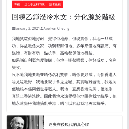
專欄
流亡手足PETER
讀者投稿
回練乙錚潑冷水文：分化源於階級
January 3, 2021
Apeiron Cheung
我地笑咗佢地好耐，覺得佢地蠢。但現實係，我地一旦成
功，得益嘅係大家，功勞都歸佢地。多年來佢地有議席、有
媒體，有財有勢，點抗爭、贏輸都係佢地得益。
如果喺自利嘅角度嚟睇，佢地一啲都唔蠢，仲好成功，名利
雙收。
只不過我地要嘅並唔係名利雙收，唔係要好威，而係香港人
唔見咗嘅野，我地要親手拿返返嚟。其實唔難發現，我地同
佢地根本係兩個世界嘅人。我地一直想香港洗牌，佢地則一
直阻止香港洗牌。因此我地永遠覺得佢地阻住我地抗爭，佢
地永遠覺得我地搞亂香港，唔可以容忍我地勇武抗爭。
迷失在後現代的真心膠