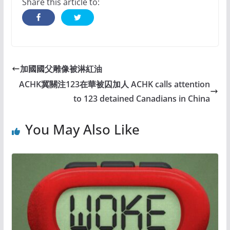
Share this article to:
加國國父雕像被淋紅油
ACHK冀關注123在華被囚加人 ACHK calls attention
to 123 detained Canadians in China
You May Also Like