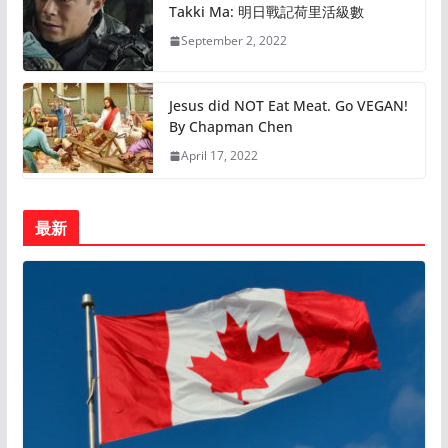
Takki Ma: 明日戰記荷里活級數
September 2, 2022
Jesus did NOT Eat Meat. Go VEGAN!
By Chapman Chen
April 17, 2022
最新