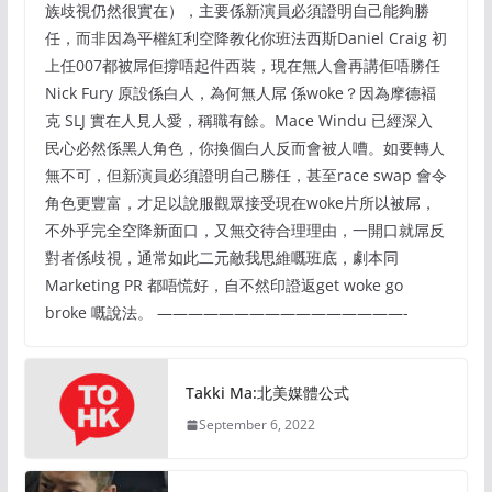
族歧視仍然很實在），主要係新演員必須證明自己能夠勝
任，而非因為平權紅利空降教化你班法西斯Daniel Craig 初
上任007都被屌佢撐唔起件西裝，現在無人會再講佢唔勝任
Nick Fury 原設係白人，為何無人屌 係woke？因為摩德褔
克 SLJ 實在人見人愛，稱職有餘。Mace Windu 已經深入
民心必然係黑人角色，你換個白人反而會被人嘈。如要轉人
無不可，但新演員必須證明自己勝任，甚至race swap 會令
角色更豐富，才足以說服觀眾接受現在woke片所以被屌，
不外乎完全空降新面口，又無交待合理理由，一開口就屌反
對者係歧視，通常如此二元敵我思維嘅班底，劇本同
Marketing PR 都唔慌好，自不然印證返get woke go
broke 嘅說法。 ————————————————-
Takki Ma:北美媒體公式
September 6, 2022