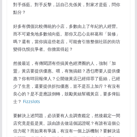
對手係藍。對手反擊，話自己先係黃，對家才是藍，問你
點分？
好多有價值比較傳統的小店，多數由上了年紀的人經營。
而不可避免地多數傾向藍。那你又忍心去杯葛和「裝修」
嗎？還有，當你搞這些老店，可能會引致整個社區的街坊
變得仇恨抗爭者。你擔當得起？
然後最近，有傳聞謂有些搞黃色經濟圈的人，強制「加
盟」黃店要提供優惠。喂，有無搞錯？憑乜嘢要人提供優
惠？你有咩回報俾人？公開做黃店已經得罪了藍絲，已經
少了生意，還要提供折扣優惠，豈不是百上加斤？有沒有
良心的？是不是應該倒轉，鼓勵黃絲幫襯黃店，要多俾貼
士？
Fizzslots
要解決上述問題，必須要有人去調查鑑定，然後裁定一間
店究竟是藍是黃。該由誰去做這個認證呢？有誰有這個公
信力呢？而如果有爭議，有沒有一個上訴機制？要解決這