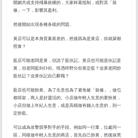
開媚共或支持殘暴政權的，大家杯葛抵制，或對其「裝
修」一下，影響其盈利。
然後開始出現各種各樣的問題。
黃店可以是本身質素甚差的，然後因為是黃店，你就屎都
照食？
藍店可能老闆是黃，但請了藍伙記。黃店也可能是伙記是
黃，但老闆藍到仆街。咁憑咩野分佢黃定藍？迫黃老闆炒
藍伙記？迫黃伙記自己辭職？
藍店也可能扮黃。為了生意也為了避免被「裝修」，做乜
都得架，商人是好靈活的。小店做年輕人生意的要扮黃，
小店但做上年紀人生意，或是高檔做有錢人生意的，則一
定扮藍。
可以成為攻擊競爭對手的手段。例如同一行業，位處同一
區，同樣做年輕人生意的商店，首先自己扮黃，然後抹黑