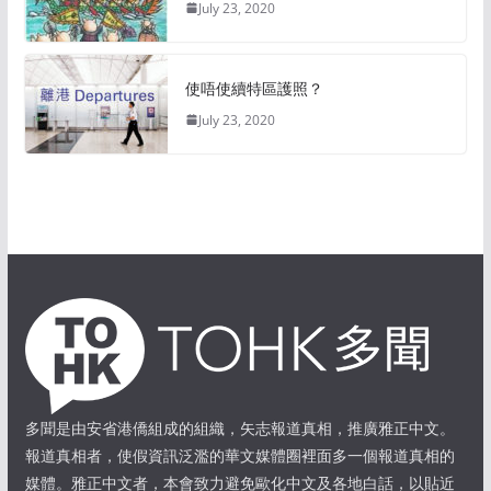
July 23, 2020
使唔使續特區護照？
July 23, 2020
多聞是由安省港僑組成的組織，矢志報道真相，推廣雅正中文。
報道真相者，使假資訊泛濫的華文媒體圈裡面多一個報道真相的
媒體。雅正中文者，本會致力避免歐化中文及各地白話，以貼近