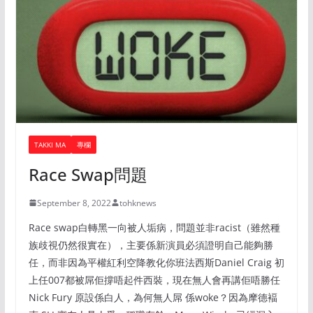
TAKKI MA
專欄
Race Swap問題
September 8, 2022
tohknews
Race swap白轉黑一向被人垢病，問題並非racist（雖然種
族歧視仍然很實在），主要係新演員必須證明自己能夠勝
任，而非因為平權紅利空降教化你班法西斯Daniel Craig 初
上任007都被屌佢撐唔起件西裝，現在無人會再講佢唔勝任
Nick Fury 原設係白人，為何無人屌 係woke？因為摩德褔