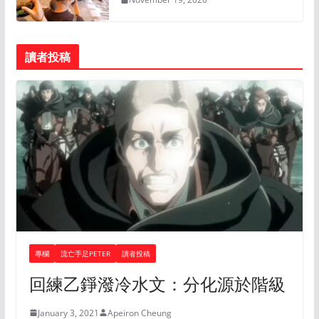
讀者投稿
專欄
流亡手足PETER
讀者投稿
回練乙錚潑冷水文：分化源於階級
January 3, 2021
Apeiron Cheung