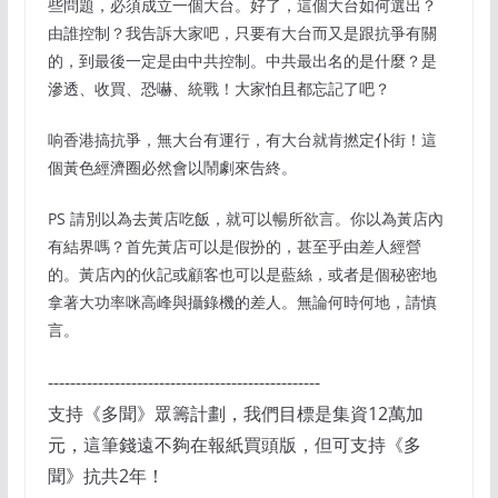
些問題，必須成立一個大台。好了，這個大台如何選出？
由誰控制？我告訴大家吧，只要有大台而又是跟抗爭有關
的，到最後一定是由中共控制。中共最出名的是什麼？是
滲透、收買、恐嚇、統戰！大家怕且都忘記了吧？
响香港搞抗爭，無大台有運行，有大台就肯撚定仆街！這
個黃色經濟圈必然會以鬧劇來告終。
PS 請別以為去黃店吃飯，就可以暢所欲言。你以為黃店內
有結界嗎？首先黃店可以是假扮的，甚至乎由差人經營
的。黃店內的伙記或顧客也可以是藍絲，或者是個秘密地
拿著大功率咪高峰與攝錄機的差人。無論何時何地，請慎
言。
-------------------------------------------------
支持《多聞》眾籌計劃，我們目標是集資12萬加
元，這筆錢遠不夠在報紙買頭版，但可支持《多
聞》抗共2年！