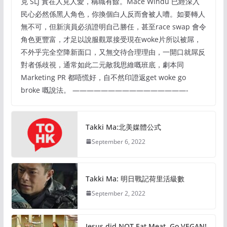
克 SLJ 實在人見人愛，稱職有餘。Mace Windu 已經深入
民心必然係黑人角色，你換個白人反而會被人嘈。如要轉人
無不可，但新演員必須證明自己勝任，甚至race swap 會令
角色更豐富，才足以說服觀眾接受現在woke片所以被屌，
不外乎完全空降新面口，又無交待合理理由，一開口就屌反
對者係歧視，通常如此二元敵我思維嘅班底，劇本同
Marketing PR 都唔慌好，自不然印證返get woke go
broke 嘅說法。 ————————————————-
Takki Ma:北美媒體公式
September 6, 2022
Takki Ma: 明日戰記荷里活級數
September 2, 2022
Jesus did NOT Eat Meat. Go VEGAN!