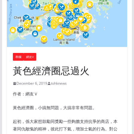
專欄
網友V
黃色經濟圈忌過火
December 6, 2019
tohknews
作者：網友Ｖ
黃色經濟圈，小搞無問題，大搞非常有問題。
起初，係大家想鼓勵同獎勵一些夠膽支持抗爭的商店，本
著同仇敵愾的精神，彼此打下氣，增加士氣的行為。對公