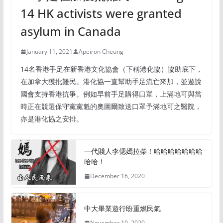
14 HK activists were granted
asylum in Canada
January 11, 2021
Apeiron Cheung
14名香港手足在新香港文化協會（下稱港化協）協助底下，
在加拿大獲批難民。港化協一直幫助手足流亡來加，並遊說
國會支持香港抗爭。例如早前手足購得口罩，上滿地可與當
時正在競選保守黨黨魁的奧圖爾致送口罩予滿地可之醫院，
亦是港化協之安排。
一代賤人李偲嫣拉柴！哈哈哈哈哈哈哈
哈哈！
December 16, 2020
中大畢業遊行盼重燃民氣
November 19, 2020