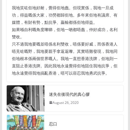
我地笑咗佢地好耐，覺得佢地蠢。但現實係，我地一旦成
功，得益嘅係大家，功勞都歸佢地。多年來佢地有議席、有
媒體，有財有勢，點抗爭、贏輸都係佢地得益。
如果喺自利嘅角度嚟睇，佢地一啲都唔蠢，仲好成功，名利
雙收。
只不過我地要嘅並唔係名利雙收，唔係要好威，而係香港人
唔見咗嘅野，我地要親手拿返返嚟。其實唔難發現，我地同
佢地根本係兩個世界嘅人。我地一直想香港洗牌，佢地則一
直阻止香港洗牌。因此我地永遠覺得佢地阻住我地抗爭，佢
地永遠覺得我地搞亂香港，唔可以容忍我地勇武抗爭。
迷失在後現代的真心膠
August 26, 2020
忍口