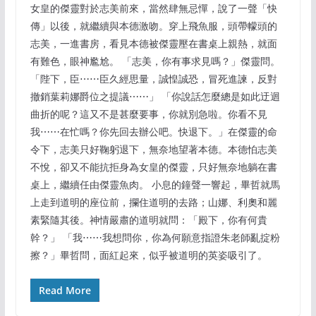
女皇的傑靈對於志美前來，當然肆無忌憚，說了一聲「快
傳」以後，就繼續與本德激吻。穿上飛魚服，頭帶幪頭的
志美，一進書房，看見本德被傑靈壓在書桌上親熱，就面
有難色，眼神尷尬。 「志美，你有事求見嗎？」傑靈問。
「陛下，臣⋯⋯臣久經思量，誠惶誠恐，冒死進諫，反對
撤銷葉莉娜爵位之提議⋯⋯」 「你說話怎麼總是如此迂迴
曲折的呢？這又不是甚麼要事，你就別急啦。你看不見
我⋯⋯在忙嗎？你先回去辦公吧。快退下。」在傑靈的命
令下，志美只好鞠躬退下，無奈地望著本德。本德怕志美
不悅，卻又不能抗拒身為女皇的傑靈，只好無奈地躺在書
桌上，繼續任由傑靈魚肉。 小息的鐘聲一響起，畢哲就馬
上走到道明的座位前，攔住道明的去路；山娜、利奧和麗
素緊隨其後。神情嚴肅的道明就問：「殿下，你有何貴
幹？」 「我⋯⋯我想問你，你為何願意指證朱老師亂掟粉
擦？」畢哲問，面紅起來，似乎被道明的英姿吸引了。
Read More