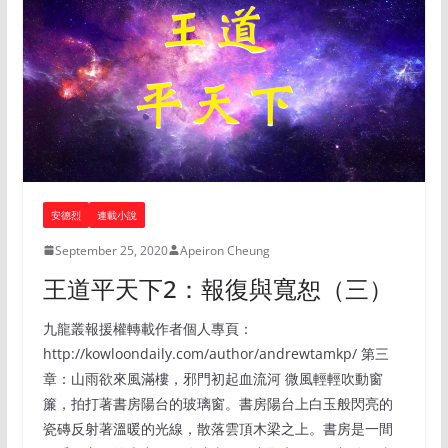
安德烈
連載小說
September 25, 2020
Apeiron Cheung
王道平天下2：報復與寬恕（三）
九龍叢報援權轉載作者個人專頁：
http://kowloondaily.com/author/andrewtamkp/ 第三
章：山雨欲來風滿樓，邪門初起血流河 微風輕輕吹動窗
簾，拍打著書房陽台的玻璃窗。書房陽台上白玉般閃亮的
瓷磚反射著溫暖的光線，散落雲頂木梁之上。書房是一間