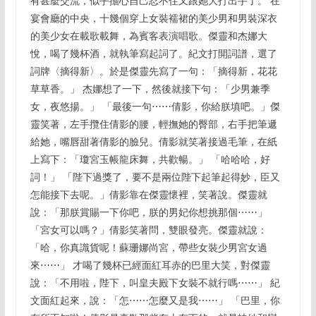
有甚麼交流，似乎擔心自己忍不住又跟她大打出手了。 在
宴會廳的中央，十幾個穿上女裝襦裙的美少男和男裝深衣
的美少女在載歌載舞，為賓客表演唱歌。傑靈和杰娜大
悅，喝了幾杯酒，就執筆寫起詞了。紀文打開詞譜，選了
詞牌〈摘得新〉。於是傑靈先寫了一句：「摘得新，花花
草草香。」 杰娜想了一下，然後就接下句：「少男兼季
女，夜悠揚。」 「最後一句⋯⋯倩影，你給朕填吧。」傑
靈笑著，左手攬住倩影的腰，輕撫她的臀部，右手把筆遞
給她，嘴唇甜著倩影的臉兒。倩影就笑著接過毛筆，在紙
上寫下：「瓊宮玉帳龍床舞，共歡暢。」 「哈哈哈，好
詞！」 「陛下過獎了，要不是兩位陛下起筆起得妙，臣又
怎能接下去呢。」倩影靠在傑靈懷裡，笑著說。傑靈就
說：「那朕賞賜一下你吧，朕的男妃你想挑那個⋯⋯」
「宮女可以嗎？」倩影笑著問，雙眼發亮。傑靈就說：
「哈，你真識貨呢！蘇珊娜尚宮，帶些女裝少男宮女過
來⋯⋯」 才喝了幾杯已經面紅耳赤的巴里大笑，對傑靈
說：「不用啦，陛下，叫皇夫殿下女裝不就行嗎⋯⋯」 紀
文面紅起來，說：「怎⋯⋯怎麼又是我⋯⋯」 「巴里，你