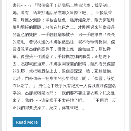
書籍⋯⋯」「那個瘋子！給我馬上準備汽車，我要制止
她。還有，給我打電話給杰娜女皇陛下吧。」 羽帳晨香
滿，珠簾夕漏賒；翠被含鴛色，雕床鏤象牙。陽光穿透珠
簾和羽帳的間隙，散落在龍床之上。才剛醒過來的傑靈睜
開藍色的雙眼，一手輕輕翻動被子，另一手輕撥自己長長
的睫毛，發現枕邊的杰娜依然熟睡，就不敢輾轉反側。傑
靈凝視著杰娜的高鼻子，微微上翹，臉如白玉，顏如舜
華。傑靈受不住誘惑了，手輕撫杰娜的臉蛋，正想吻下
去，杰娜就醒過來。杰娜張開朦朧的眼睛，隱約看見傑靈
的朱唇，就把嘴唇貼上去，跟傑靈深深一吻，互相擁抱。
此時，門外傳來一把甜美的少男聲線，問：「傑靈，該更
衣沐浴了。」 男性之中幾乎只有紀文一人得以直呼傑靈名
字的。杰娜就猶疑地問：「我們要不要先更衣呢？紀文進
來了，我們⋯⋯這副樣子不太得體了吧。」 「不用吧，反
正我們都要洗澡了。紀文，你進來吧。」
Read More