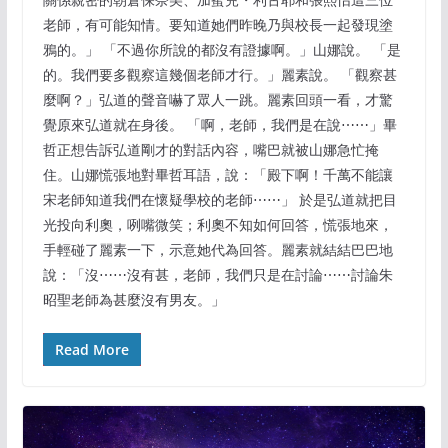
老師，有可能知情。要知道她們昨晚乃與校長一起發現塗
鴉的。」 「不過你所說的都沒有證據啊。」山娜說。 「是
的。我們要多觀察這幾個老師才行。」麗素說。 「觀察甚
麼啊？」弘道的聲音嚇了眾人一跳。麗素回頭一看，才驚
覺原來弘道就在身後。 「啊，老師，我們是在說⋯⋯」畢
哲正想告訴弘道剛才的對話內容，嘴巴就被山娜急忙掩
住。山娜慌張地對畢哲耳語，說：「殿下啊！千萬不能讓
宋老師知道我們在懷疑學校的老師⋯⋯」 於是弘道就把目
光投向利奧，咧嘴微笑；利奧不知如何回答，慌張地來，
手輕碰了麗素一下，示意她代為回答。麗素就結結巴巴地
說：「沒⋯⋯沒有甚，老師，我們只是在討論⋯⋯討論朱
昭聖老師為甚麼沒有男友。」
Read More