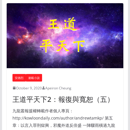
安德烈
連載小說
October 9, 2020
Apeiron Cheung
王道平天下2：報復與寬恕（五）
九龍叢報援權轉載作者個人專頁：
http://kowloondaily.com/author/andrewtamkp/ 第五
章：以言入罪刑獄興，邪魔外道反倍盛 一陣驟雨橫過九龍