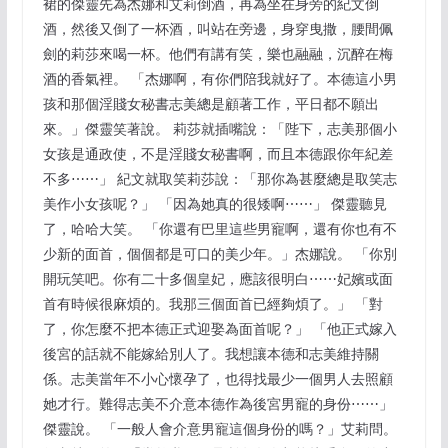
裙的傑靈先為杰娜和艾莉倒酒，再為坐在身旁的紀文倒
酒，然後又倒了一杯酒，叫站在旁邊，身穿曳撒，腰間佩
劍的莉莎來喝一杯。他們有講有笑，樂也融融，沉醉在梅
酒的香氣裡。 「杰娜啊，有你們陪我就好了。本德這小男
孩和那個淫賤女秘書志美總是顧著工作，平日都不願出
來。」傑靈笑著說。 莉莎就插嘴說：「陛下，志美那個小
女孩是通政使，不是淫賤女秘書啊，而且本德跟你年紀差
不多⋯⋯」 紀文就取笑莉莎說：「那你為甚麼總是取笑志
美作小女孩呢？」 「因為她真的很矮啊⋯⋯」 傑靈聽見
了，哈哈大笑。 「你還有巴里這些男寵啊，還有你也有不
少新的面首，個個都是可口的美少年。」杰娜說。 「你別
開玩笑吧。你有二十多個皇妃，應該很明白⋯⋯妃嬪或面
首有時候很麻煩的。我那三個面首已經夠煩了。」 「對
了，你怎麼不把本德正式迎娶為面首呢？」 「他正式嫁入
後宮的話就不能嫁給別人了。我想讓本德和志美維持關
係。志美當年不小心懷孕了，也得找最少一個男人去照顧
她才行。難得志美不介意本德作為後宮男寵的身份⋯⋯」
傑靈說。 「一般人會介意男寵這個身份的嗎？」艾莉問。