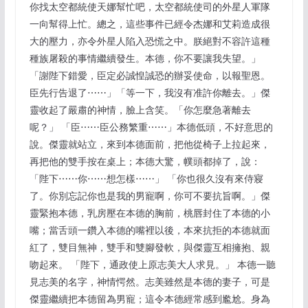
你找太空都統使天娜幫忙吧，太空都統使司的外星人軍隊
一向幫得上忙。總之，這些事件已經令杰娜和艾莉造成很
大的壓力，亦令外星人陷入恐慌之中。朕絕對不容許這種
種族屠殺的事情繼續發生。本德，你不要讓我失望。」
「謝陛下錯愛，臣定必誠惶誠恐的辦妥使命，以報聖恩。
臣先行告退了⋯⋯」「等一下，我沒有准許你離去。」傑
靈收起了嚴肅的神情，臉上含笑。「你怎麼急著離去
呢？」 「臣⋯⋯臣公務繁重⋯⋯」本德低頭，不好意思的
說。傑靈就站立，來到本德面前，把他從椅子上拉起來，
再把他的雙手按在桌上；本德大驚，幞頭都掉了，說：
「陛下⋯⋯你⋯⋯想怎樣⋯⋯」 「你也很久沒有來侍寢
了。你別忘記你也是我的男寵啊，你可不要抗旨啊。」傑
靈緊抱本德，乳房壓在本德的胸前，桃唇封住了本德的小
嘴；當舌頭一鑽入本德的嘴裡以後，本來抗拒的本德就面
紅了，雙目無神，雙手和雙腳發軟，與傑靈互相擁抱、親
吻起來。 「陛下，通政使上原志美大人求見。」 本德一聽
見志美的名字，神情愕然。志美雖然是本德的妻子，可是
傑靈繼續把本德留為男寵；這令本德經常感到尷尬。身為