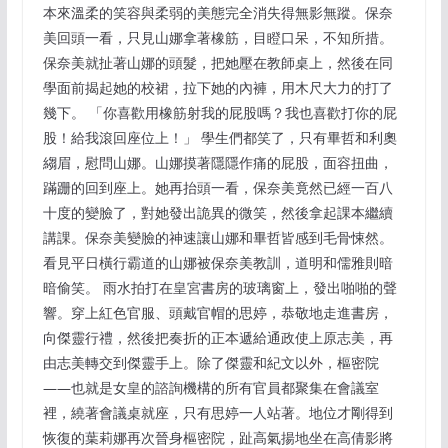
本來溫柔的笑容與柔弱的美態完全消失得無影無蹤。保奈
美回頭一看，只見山娜拿著橡筋，目瞪口呆，不知所措。
保奈美就扯著山娜的頭髮，把她壓在教師桌上，然後在同
學面前揭起她的校裙，拉下她的內褲，用木尺大力的打了
幾下。 「你喜歡用橡筋射我的屁股嗎？我也喜歡打你的屁
股！給我滾回座位上！」 學生們都笑了，只有畢哲和利奧
縐眉，慰問山娜。山娜摸著隱隱作痛的屁股，面容扭曲，
蹣跚的回到座上。她再抬頭一看，保奈美竟然已經一百八
十度的變臉了，對她發出詭異的微笑，然後拿起課本繼續
講課。保奈美變臉的神速讓山娜和畢哲皆感到毛骨悚然。
看見平日橫行霸道的山娜被保奈美教訓，道明和儒雅則暗
暗偷笑。 雨水拍打在皇宮書房的玻璃窗上，發出啪啪的聲
響。穿上紅色官服、頭戴官帽的思婷，恭敬地走進書房，
向傑靈行禮，然後把奏折的正本遞給通政使上原志美，再
由志美轉交到傑靈手上。除了傑靈和紀文以外，樞密院
——也就是女皇的諮詢機構的所有官員都聚集在會議室
裡，繞著會議桌就座，只有思婷一人站著。地位才剛得到
恢復的葉莉娜再次晉身樞密院，趾高氣揚地坐在高倩影將