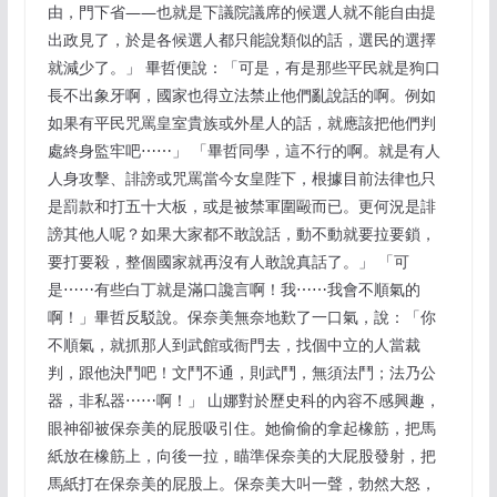
由，門下省——也就是下議院議席的候選人就不能自由提
出政見了，於是各候選人都只能說類似的話，選民的選擇
就減少了。」 畢哲便說：「可是，有是那些平民就是狗口
長不出象牙啊，國家也得立法禁止他們亂說話的啊。例如
如果有平民咒罵皇室貴族或外星人的話，就應該把他們判
處終身監牢吧⋯⋯」 「畢哲同學，這不行的啊。就是有人
人身攻擊、誹謗或咒罵當今女皇陛下，根據目前法律也只
是罰款和打五十大板，或是被禁軍圍毆而已。更何況是誹
謗其他人呢？如果大家都不敢說話，動不動就要拉要鎖，
要打要殺，整個國家就再沒有人敢說真話了。」 「可
是⋯⋯有些白丁就是滿口讒言啊！我⋯⋯我會不順氣的
啊！」畢哲反駁說。保奈美無奈地歎了一口氣，說：「你
不順氣，就抓那人到武館或衙門去，找個中立的人當裁
判，跟他決鬥吧！文鬥不通，則武鬥，無須法鬥；法乃公
器，非私器⋯⋯啊！」 山娜對於歷史科的內容不感興趣，
眼神卻被保奈美的屁股吸引住。她偷偷的拿起橡筋，把馬
紙放在橡筋上，向後一拉，瞄準保奈美的大屁股發射，把
馬紙打在保奈美的屁股上。保奈美大叫一聲，勃然大怒，