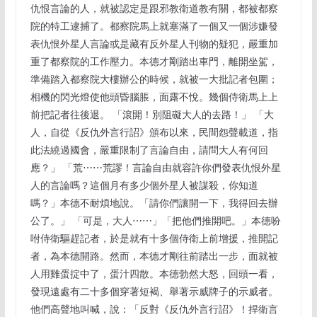
仇恨言論的人，就被認定是跟邪教衛道教有關，都被都察
院的特工逮捕了。都察院馬上就塞滿了一個又一個涉嫌發
表仇恨外星人言論或是藏有反外星人刊物的疑犯，嚴重加
重了都察院的工作壓力。本德才剛踏出車門，離開坐駕，
準備踏入都察院大樓辦公的時候，就被一大批記者包圍；
相機的閃光燈使他頭昏腦脹，面露不悅。幾個侍衛馬上上
前把記者往後退。 「滾開！別阻礙大人的去路！」 「大
人，自從《反仇外言行詔》頒布以來，民間怨聲載道，指
此法繞過國會，嚴重限制了言論自由，請問大人有何回
應？」 「荒⋯⋯荒謬！言論自由就容許你們發表仇恨外星
人的言論嗎？這個月有多少個外星人被謀殺，你知道
嗎？」本德不耐煩地說。「請你們讓開一下，我得回去辦
公了。」 「可是，大人⋯⋯」「把他們推開吧。」本德吩
咐侍衛驅趕記者，於是就有十多個侍衛上前增援，推開記
者，為本德開路。然而，本德才剛往前踏出一步，面就被
人用雞蛋掟中了，蛋汁四散。本德勃然大怒，回頭一看，
發現遠處有二十多個穿著短褐、舉著示威牌子的示威者。
他們高聲地叫喊，說：「反對《反仇外言行詔》！捍衛言