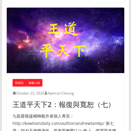
安德烈
連載小說
October 23, 2020
Apeiron Cheung
王道平天下2：報復與寬恕（七）
九龍叢報援權轉載作者個人專頁：
http://kowloondaily.com/author/andrewtamkp/ 第七
章：朝夕不倦樂酒色，夙夜匪懈憂江山 晚上，傑靈跟杰娜