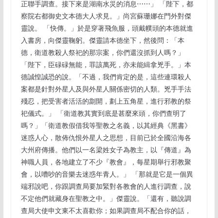
正聯手調查。接下來是湖南水災的消息⋯⋯」 「陛下，都
察院右都御史文本德大人求見。」尚宮蘇珊娜在門外對傑
靈說。 「快傳。」於是穿著飛魚服，頭戴幞頭的本德就進
入書房，向傑靈鞠躬。傑靈請本德坐下，然後問：「本
德，衛道教殺人祭祀的那宗案，你們還沒抓到人嗎？」
「陛下，臣碌碌無能，罪該萬死，亦未能緝拿兇手。」本
德誠惶誠恐的說。「不過，我們肯定的是，這些連環殺人
案都是針對外星人及與外星人關係密切的人類。兇手手法
殘忍，把受害者活活的劏開，劃上五角星，進行邪教的祭
祀儀式。」 「衛道教其實到底是甚麼來頭，你們查明了
嗎？」「衛道教假借我等聖教之名義，以其經典《黑書》
迷惑人心，散佈仇恨外星人之思想，目前已於全國沿海各
大州府傳播。他們以一名梁姓女子為教主，以『傳道』為
神職人員，各地建立了不少『教會』，每星期舉行邪教聚
會，以嘈吵的音樂去迷惑年青人。」 「那就是它是一個異
端邪說吧，你跟調查局要加緊對各教會的人進行調查，說
不定他們就藏身在聖教之中。」傑靈說。「還有，聽說調
查局大使申文東不太喜歡你；如果調查局不配合你的話，