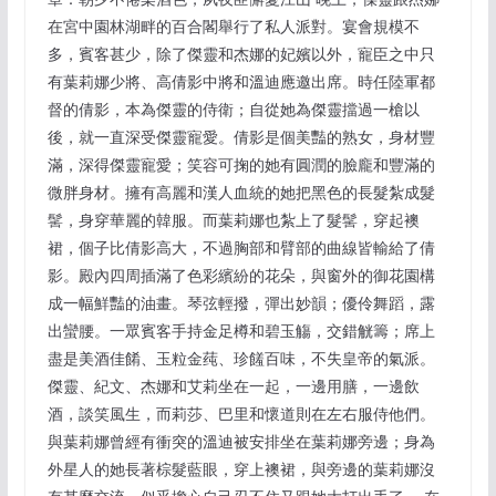
在宮中園林湖畔的百合閣舉行了私人派對。宴會規模不
多，賓客甚少，除了傑靈和杰娜的妃嬪以外，寵臣之中只
有葉莉娜少將、高倩影中將和溫迪應邀出席。時任陸軍都
督的倩影，本為傑靈的侍衛；自從她為傑靈擋過一槍以
後，就一直深受傑靈寵愛。倩影是個美豔的熟女，身材豐
滿，深得傑靈寵愛；笑容可掬的她有圓潤的臉龐和豐滿的
微胖身材。擁有高麗和漢人血統的她把黑色的長髮紮成髮
髺，身穿華麗的韓服。而葉莉娜也紮上了髮髺，穿起襖
裙，個子比倩影高大，不過胸部和臂部的曲線皆輸給了倩
影。殿內四周插滿了色彩繽紛的花朵，與窗外的御花園構
成一幅鮮豔的油畫。琴弦輕撥，彈出妙韻；優伶舞蹈，露
出蠻腰。一眾賓客手持金足樽和碧玉觴，交錯觥籌；席上
盡是美酒佳餚、玉粒金莼、珍饈百味，不失皇帝的氣派。
傑靈、紀文、杰娜和艾莉坐在一起，一邊用膳，一邊飲
酒，談笑風生，而莉莎、巴里和懷道則在左右服侍他們。
與葉莉娜曾經有衝突的溫迪被安排坐在葉莉娜旁邊；身為
外星人的她長著棕髮藍眼，穿上襖裙，與旁邊的葉莉娜沒