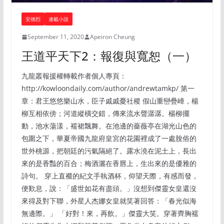
安德烈
連載小說
September 11, 2020
Apeiron Cheung
王道平天下2：報復與寬恕（一）
九龍叢報援權轉載作者個人專頁：
http://kowloondaily.com/author/andrewtamkp/ 第一
章：君王悠悠樂山水，臣子戚戚憂社稷 假山重巒疊嶂，楊
柳互相依傍；河道縱橫交錯，傳來流水聲潺潺。楊柳擺
動，池水蕩漾，襦裙飄舞。在池邊的薔薇亭在湖光山色的
包圍之下，華夏帝國九龍府皇宮的花園裡成了一處脫俗的
世外桃源，把朝廷的污氣隔絕了。露水澆在泥土上，長出
來的是香豔的百合；梅酒灑在香唇上，生出來的是優雅的
詩句。 穿上直裰的紀文手執酒杯，仰望天際，有感而發，
便歎息，說：「盛世如花有盡頭。」沒想到傑靈女皇還沒
來得及對下聯，外星人杰娜女皇就笑著回答：「春光似海
無邊際。」 「好對！來，再飲。」傑靈大笑。穿著齊胸襦