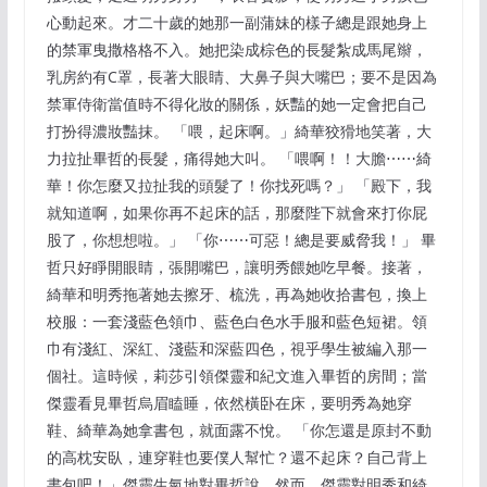
心動起來。才二十歲的她那一副蒲妹的樣子總是跟她身上
的禁軍曳撒格格不入。她把染成棕色的長髮紮成馬尾辮，
乳房約有C罩，長著大眼睛、大鼻子與大嘴巴；要不是因為
禁軍侍衛當值時不得化妝的關係，妖豔的她一定會把自己
打扮得濃妝豔抹。 「喂，起床啊。」綺華狡猾地笑著，大
力拉扯畢哲的長髮，痛得她大叫。 「喂啊！！大膽⋯⋯綺
華！你怎麼又拉扯我的頭髮了！你找死嗎？」 「殿下，我
就知道啊，如果你再不起床的話，那麼陛下就會來打你屁
股了，你想想啦。」 「你⋯⋯可惡！總是要威脅我！」 畢
哲只好睜開眼睛，張開嘴巴，讓明秀餵她吃早餐。接著，
綺華和明秀拖著她去擦牙、梳洗，再為她收拾書包，換上
校服：一套淺藍色領巾、藍色白色水手服和藍色短裙。領
巾有淺紅、深紅、淺藍和深藍四色，視乎學生被編入那一
個社。這時候，莉莎引領傑靈和紀文進入畢哲的房間；當
傑靈看見畢哲烏眉瞌睡，依然橫卧在床，要明秀為她穿
鞋、綺華為她拿書包，就面露不悅。 「你怎還是原封不動
的高枕安臥，連穿鞋也要僕人幫忙？還不起床？自己背上
書包吧！」傑靈生氣地對畢哲說。然而，傑靈對明秀和綺