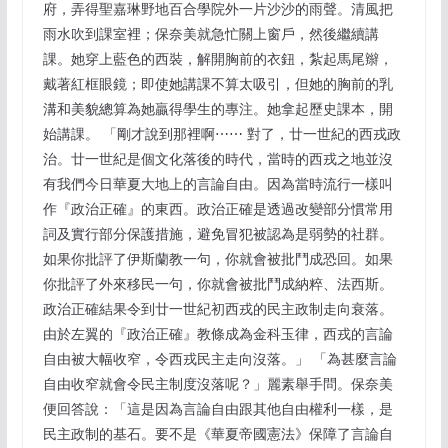
府，弄得聖嘉琳野地百合學院外一片沙沙的雨聲。清風把
雨水吹到課室裡；保奈美就急忙關上窗戶，然後繼續講
課。她穿上藍色的西裝，解開胸前的衣鈕，紮起馬尾辮，
戴著紅框眼鏡；即使她講課不算太吸引，但她的胸前的乳
溝和美貌總算為她贏得學生的專注。她拿起歷史課本，開
始講課。 「剛才說到那裡啊⋯⋯ 對了，廿一世紀的西戎政
治。廿一世紀是個文化落後的時代，當時的西戎之地並沒
有我們今日華夏大地上的言論自由。因為當時流行一樣叫
作『政治正確』的東西。政治正確是透過改變部分慣常用
詞及實行部分保護措施，避免冒犯被認為是弱勢的社群。
如果你批評了伊斯蘭教一句，你就會被批鬥成恐回。如果
你批評了外來移民一句，你就會被批鬥成納粹、法西斯。
政治正確結果令到廿一世紀初西戎的民主政制走向衰落。
由於左翼的『政治正確』教條成為金科玉律，西戎的言論
自由被大幅收窄，令西戎民主走向沒落。」 「為甚麼言論
自由收窄就會令民主制度沒落呢？」麗素舉手問。保奈美
便回答說：「這是因為言論自由跟其他自由權利一樣，是
民主政制的基石。要不是《華夏帝國憲法》保障了言論自