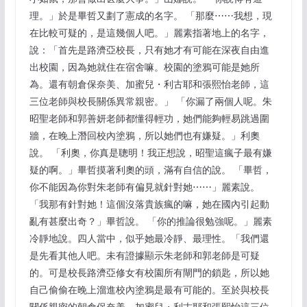
理。」於是畢哲又劃了憲成的名字。 「那麼⋯⋯我想，現
在比較可疑的，是這幾個人吧。」麗素指著地上的名字，
說：「首先是路濟亞校長，只有她才有可能在深夜自由進
出校園，因為她就住在宿舍嘛。校園的塗鴉可能是她所
為。還有朝倉保奈美、加蜜兒・利古耶和張熙怡老師，這
三位老師與校長關係異常親密。」 「你漏了兩個人呢。朱
昭聖老師和郭善妍老師都懂得輕功，她們能夠輕易跳過圍
牆，在晚上潛回校內塗鴉，所以她們也有嫌疑。」利奧
說。 「利奧，你真是聰明！我正想說，昭聖這瘋子最有嫌
疑的啊。」畢哲摸著利奧的頭，滿有自信的說。 「畢哲，
你不能因為你對朱老師有偏見就針對她⋯⋯」麗素說。
「我那有針對她！這個沒落貴族瘋的嘛，她在國內引起動
亂有甚麼出奇？」畢哲說。 「你的推論很勉強呢。」麗素
冷靜地說。四人當中，似乎她最冷靜、最理性。「我們還
是先看其他人吧。未有證據顯示朱老師和郭老師是可疑
的。可是校長路濟亞修女有校園所有閘門的鎖匙，所以她
自己偷偷在晚上溜進校內塗鴉是最有可能的。至於與校長
關係親密的朝倉保奈美、加蜜兒・利古耶和張熙怡這三位