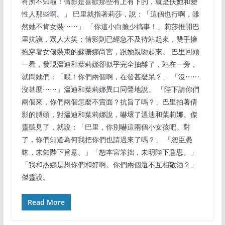
有所不知啦！倩影是喜歡那些有上有下的，就是扶她和變
性人那些啊。」 巴里就指著莉莎，說：「這個也行啊，雖
然她不肯女裝⋯⋯」 「你這小白臉少搞事！」莉莎推開巴
里抗議，眾人大笑；倩影則已經急不及待站起來，雙手擁
抱穿著女僕裝束的蘇珊娜尚宮，跟她親吻起來。 巴里回頭
一看，發現溫迪和葉莉娜卻似乎完全抽離了，站在一旁，
就問她們：「喂！你們兩個啊，在發甚麼呆？」 「沒⋯⋯
沒甚麼⋯⋯」溫迪和葉莉娜異口同聲地說。 「陛下請你們
兩個來，你們兩個怎麼不賞面？抗旨了嗎？」巴里拍著倩
影的膊頭，對溫迪和葉莉娜說，嚇壞了溫迪和葉莉娜。傑
靈聽見了，就說：「巴里，你別嚇這兩個小女孩吧。對
了，你們知道為何我把你們也請過來了嗎？」 「恕臣愚
昧，未知陛下旨意。」「恕本宮笨拙，未明陛下意思。」
「我和杰娜是想你們和好啊。你們兩個還不互相敬酒？」
傑靈說。
Read More