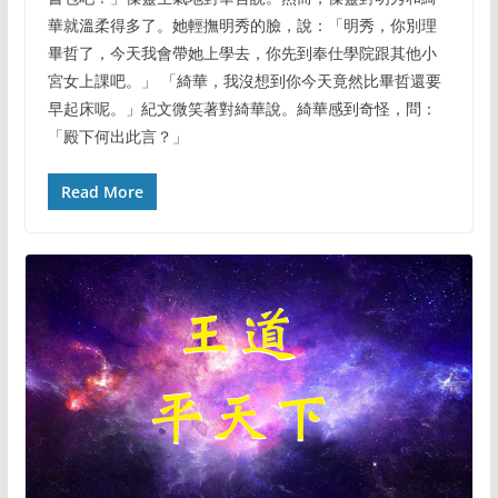
華就溫柔得多了。她輕撫明秀的臉，說：「明秀，你別理
畢哲了，今天我會帶她上學去，你先到奉仕學院跟其他小
宮女上課吧。」 「綺華，我沒想到你今天竟然比畢哲還要
早起床呢。」紀文微笑著對綺華說。綺華感到奇怪，問：
「殿下何出此言？」
Read More