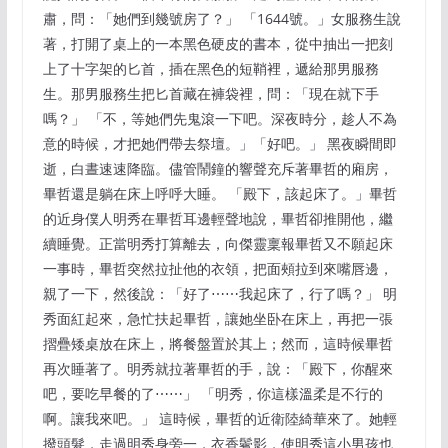
肅，問：「她們到幾號房了？」 「1644號。」女服務生說
著，打開了桌上的一本黑色硬皮的書本，從中抽出一把刻
上了十字架的匕首，插在黑色的短鞘裡，遞給那男服務
生。那男服務生把匕首藏在褲袋裡，問：「現在就下手
嗎？」 「不，等她們先鬼滾一下吧。深夜時分，趁人不為
意的時候，才把她們帶去祭壇。」「好吧。」 黑夜瞬間即
逝，白晝速速降臨。儘管鬧鐘的響聲充斥著畢哲的廂房，
畢哲還是躺在床上呼呼大睡。 「殿下，該起床了。」畢哲
的近身僕人明秀在畢哲耳邊輕聲地說，畢哲卻推開他，繼
續睡覺。正當明秀打算離去，向傑靈稟報畢哲又不願起床
一事時，畢哲突然拉扯他的衣領，把面頰拉到來嘴唇邊，
親了一下，然後說：「好了⋯⋯我起床了，行了嗎？」 明
秀面紅起來，急忙扶起畢哲，讓她坐卧在床上，再把一張
摺疊矮桌放在床上，將餐盤置於其上；然而，這時候畢哲
再次睡著了。明秀就拉著畢哲的手，說：「殿下，你醒來
吧，要吃早餐的了⋯⋯」 「明秀，你這樣溫柔是不行的
啊。讓我來吧。」 這時候，畢哲的近衛陸綺華來了。她輕
撥頭髮，走過明秀身旁一，衣香鬢影，使明秀這小男孩也