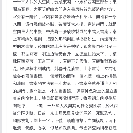
一千平方呎的大空間，分成東閣、中殿和西閣三部分；東
閣為賓客、大臣等經由大門進入書房時首先經過的地方，
室外有一陽台，室內有幾張沙發椅子和茶几，側邊有一茶
水間，還有幾個放杯碟、茶葉等大木櫃。穿這趟門，就是
空間最大的中殿，中央為一張酸枝製成的中式大書桌，桌
上有精緻的雕刻，把龍的形態刻劃得栩栩如生，兩邊有大
型的木書櫃，後面的牆上左右是對聯，跟宮殿門外那副一
樣，都是寫著「明道通理安自身，立德至仁治天下」，橫
批匾額寫著「王道正直」，匾額下是國旗。匾額和對聯都
是用金絲楠木刻成的。對聯外是油畫、山水畫等；左右兩
邊各有兩個書櫃、一個矮雜物櫃和一個衣櫃，牆上有掛氈
和地圖。書桌的右邊有一小書桌，小書桌旁就是通往西閣
的趟門，趟門後是一小型圖書館。 傑靈神色凝重的坐在書
桌前的龍椅上，雙目凝視著電腦螢幕，收看網台的視像新
聞報導。 「上週，一外星人及與其同行之變性者，於城西
紅燈區失蹤。日前，京山居民驚見彼等屍首，死狀恐怖，
胸部被劏，劃上十字，下體、頭臚遭割，血肉模糊，留下
蠟漬、黃紙、香灰，似是邪教祭典。帝國調查局與都察院