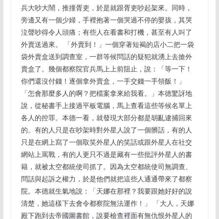
兵大吵大鬧，推撞胥吏，於是就跟胥吏吵起架來。同時，
旁邊又有一個少婦，手裡抱著一個哭過不停的嬰孩，其哭
泣聲吵得令人頭痛；有些人在看書和打機，甚至有人叫了
外賣送過來。 「外賣到！」一個穿著短褐的店小二把一袋
袋外賣盒送到調查室，一群等候問話的疑犯就湧上去搶外
賣盒了。幾個都察院官兵馬上上前阻止，說：「等一下！
你們還沒付錢！逐個拿外賣盒，一手交錢一手領飯！」
「怎會那麼多人的啊？把檔案拿來給我看。」本德驚訝地
說，從秘書手上接過平板電腦，馬上查看這些等候名單上
各人的控罪。本德一看，就發現大部分都是胡亂逮捕回來
的。有的人只是在吵架時對外星人說了一個髒話，有的人
只是在網上寫了一個取笑外星人的笑話或跟外星人在社交
網站上罵戰，有的人更只不過是藏有一些批評外星人的書
籍，就被太空都統使司抓了。因為太空都統使司無調查、
問話與起訴之權力，於是他們就把這些人通通帶來了都察
院。本德就生氣地說：「天娜在那裡？我要跟她好好的說
清楚，她這樣下去會令都察院無法運作！」 「大人，天娜
殿下跑到去帝國圖書館，說要檢查裡面有無仇恨外星人的