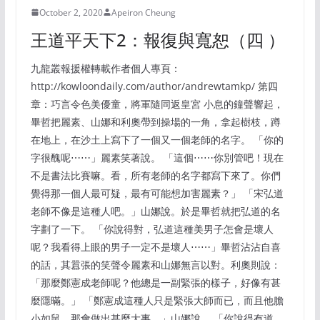
October 2, 2020
Apeiron Cheung
王道平天下2：報復與寬恕（四 ）
九龍叢報援權轉載作者個人專頁：
http://kowloondaily.com/author/andrewtamkp/ 第四
章：巧言令色美優童，將軍隨同返皇宮 小息的鐘聲響起，
畢哲把麗素、山娜和利奧帶到操場的一角，拿起樹枝，蹲
在地上，在沙土上寫下了一個又一個老師的名字。 「你的
字很醜呢⋯⋯」麗素笑著說。 「這個⋯⋯你別管吧！現在
不是書法比賽嘛。看，所有老師的名字都寫下來了。你們
覺得那一個人最可疑，最有可能想加害麗素？」 「宋弘道
老師不像是這種人吧。」山娜說。於是畢哲就把弘道的名
字劃了一下。 「你說得對，弘道這種美男子怎會是壞人
呢？我看得上眼的男子一定不是壞人⋯⋯」畢哲沾沾自喜
的話，其囂張的笑聲令麗素和山娜無言以對。利奧則說：
「那麼鄭憲成老師呢？他總是一副緊張的樣子，好像有甚
麼隱暪。」 「鄭憲成這種人只是緊張大師而已，而且他膽
小如鼠，那會做出甚麼大事。」山娜說。 「你說得有道