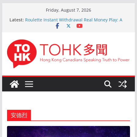
Skip
Friday, August 7, 2026
to
The Ultimate Guide to Online Roulette
Latest:
Roulette Instant Withdrawal Real Money Play: A
content
Comprehensive Guide
Kokemus Kansainvälinen Ruletti: Parhaat Vinkit ja
Taktiikat Voittamiseen
En ligne Roulette astuces: Conseils d’un expert
après 15 ans d’expérience
Live Roulette avec Crypto: Le Guide Complet pour
les Joueurs Expérimentés
安德烈