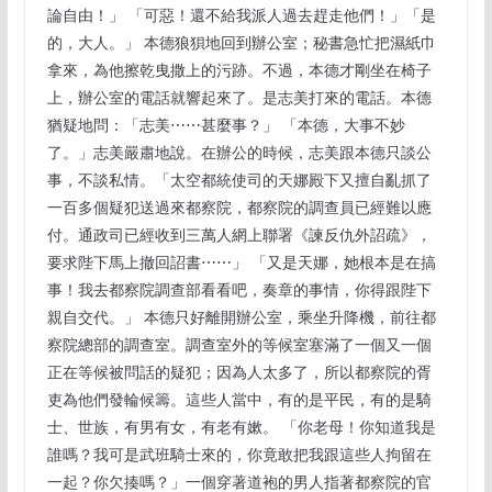
論自由！」 「可惡！還不給我派人過去趕走他們！」「是
的，大人。」 本德狼狽地回到辦公室；秘書急忙把濕紙巾
拿來，為他擦乾曳撒上的污跡。不過，本德才剛坐在椅子
上，辦公室的電話就響起來了。是志美打來的電話。本德
猶疑地問：「志美⋯⋯甚麼事？」 「本德，大事不妙
了。」志美嚴肅地說。在辦公的時候，志美跟本德只談公
事，不談私情。「太空都統使司的天娜殿下又擅自亂抓了
一百多個疑犯送過來都察院，都察院的調查員已經難以應
付。通政司已經收到三萬人網上聯署《諫反仇外詔疏》，
要求陛下馬上撤回詔書⋯⋯」 「又是天娜，她根本是在搞
事！我去都察院調查部看看吧，奏章的事情，你得跟陛下
親自交代。」 本德只好離開辦公室，乘坐升降機，前往都
察院總部的調查室。調查室外的等候室塞滿了一個又一個
正在等候被問話的疑犯；因為人太多了，所以都察院的胥
吏為他們發輪候籌。這些人當中，有的是平民，有的是騎
士、世族，有男有女，有老有嫰。 「你老母！你知道我是
誰嗎？我可是武班騎士來的，你竟敢把我跟這些人拘留在
一起？你欠揍嗎？」一個穿著道袍的男人指著都察院的官