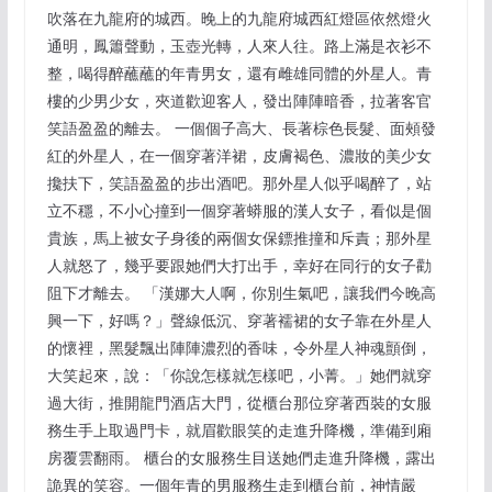
吹落在九龍府的城西。晚上的九龍府城西紅燈區依然燈火
通明，鳳簫聲動，玉壺光轉，人來人往。路上滿是衣衫不
整，喝得醉蘸蘸的年青男女，還有雌雄同體的外星人。青
樓的少男少女，夾道歡迎客人，發出陣陣暗香，拉著客官
笑語盈盈的離去。 一個個子高大、長著棕色長髮、面頰發
紅的外星人，在一個穿著洋裙，皮膚褐色、濃妝的美少女
攙扶下，笑語盈盈的步出酒吧。那外星人似乎喝醉了，站
立不穩，不小心撞到一個穿著蟒服的漢人女子，看似是個
貴族，馬上被女子身後的兩個女保鏢推撞和斥責；那外星
人就怒了，幾乎要跟她們大打出手，幸好在同行的女子勸
阻下才離去。 「漢娜大人啊，你別生氣吧，讓我們今晚高
興一下，好嗎？」聲線低沉、穿著襦裙的女子靠在外星人
的懷裡，黑髮飄出陣陣濃烈的香味，令外星人神魂顫倒，
大笑起來，說：「你說怎樣就怎樣吧，小菁。」她們就穿
過大街，推開龍門酒店大門，從櫃台那位穿著西裝的女服
務生手上取過門卡，就眉歡眼笑的走進升降機，準備到廂
房覆雲翻雨。 櫃台的女服務生目送她們走進升降機，露出
詭異的笑容。一個年青的男服務生走到櫃台前，神情嚴