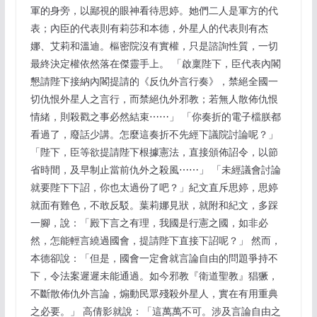
軍的身旁，以鄙視的眼神看待思婷。她們二人是軍方的代
表；內臣的代表則有莉莎和本德，外星人的代表則有杰
娜、艾莉和溫迪。樞密院沒有實權，只是諮詢性質，一切
最終決定權依然落在傑靈手上。 「啟稟陛下，臣代表內閣
懇請陛下接納內閣提請的《反仇外言行奏》，禁絕全國一
切仇恨外星人之言行，而禁絕仇外邪教；若無人散佈仇恨
情緒，則殺戳之事必然結束⋯⋯」 「你奏折的電子檔朕都
看過了，廢話少講。怎麼這奏折不先經下議院討論呢？」
「陛下，臣等欲提請陛下根據憲法，直接頒佈詔令，以節
省時間，及早制止當前仇外之殺風⋯⋯」 「未經議會討論
就要陛下下詔，你也太過份了吧？」紀文直斥思婷，思婷
就面有難色，不敢反駁。葉莉娜見狀，就附和紀文，多踩
一腳，說：「殿下言之有理，我國是行憲之國，如非必
然，怎能輕言繞過國會，提請陛下直接下詔呢？」 然而，
本德卻說：「但是，國會一定會就言論自由的問題爭持不
下，令法案遲遲未能通過。如今邪教『衛道聖教』猖獗，
不斷散佈仇外言論，煽動民眾殘殺外星人，實在有用重典
之必要。」 高倩影就說：「這萬萬不可。涉及言論自由之