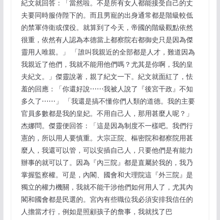
紀文就回答：「當然啦。不是所有女人都能接受自己的丈
夫要同時服侍陛下的。而且男寵的出身通常都是階級較低
的禁軍侍衛或僕役。就算到了今天，帝國的階級觀點依然
很重，依然有人認為本德當上都察院右都御史只是因為傑
靈用人唯親。」 「誰叫我親近的全部都是人才，難道因為
我親近了他們，我就不能用他們嗎？尤其是你啊，我的皇
夫紀文。」傑靈說著，親了紀文一下。紀文就面紅了，怯
羞的回應：「你還好說⋯⋯我被人說了『後宮干政』不知
多久了⋯⋯」 「我還是搞不懂你們人類的道德。我的主要
官員多數都是我的皇妃。不用自己人，那用甚麼人呢？」
杰娜問。傑靈便回答：「這是因為制度不一樣吧。我們行
憲的，所以用人要慎重。大宗正院、樞密院和都察院用甚
麼人，我還可以管，可以安插自己人，只要他們是有能力
辦事的就可以了。因為『內三院』都是直屬於我的，我乃
掌握監察權。可是，內閣、國會和大理院這『外三院』是
獨立的權力機關，我就不能干涉他們如何用人了，尤其內
閣和國會都是民選的。宮內有些職位我必須安排我信任的
人擔當才行，例如是照顧孩子的詹事，我就找了巴