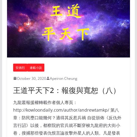
安德烈
連載小說
October 30, 2020
Apeiron Cheung
王道平天下2：報復與寬恕（八）
九龍叢報援權轉載作者個人專頁：
http://kowloondaily.com/author/andrewtamkp/ 第八
章：防民壅口能幾何？適得其反惹兵禍 自從頒佈《反仇外
言行詔》以後，都察院的官兵就不斷穿梭九龍府的大街小
巷，搜捕那些發表仇恨言論攻擊外星人的人類。凡是發表