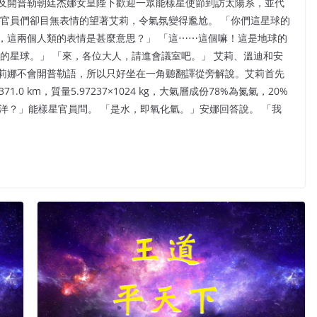
及開普勒朝廷杰娜女皇陛下歡迎一眾能樣星使節到訪太陽系，並代
的官員們卻目無表情的望著艾莉，令氣氛變得尷尬。 「你們這星球的
，這兩個人類的表情是甚麼意思？」 「這⋯⋯這個嘛！這是地球的
的星球。」 「來，各位大人，請進會議室吧。」 艾莉、溫迪和安
莉娜不會開普勒語，所以只好坐在一角聽翻譯從旁解說。艾莉首先
0 km，質量5.97237×1024 kg，大氣層成份78%為氮氣，20%
海洋？」能樣星官員問。 「是水，即氧化氫。」安娜回答說。 「我