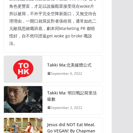
角色更豐富，才足以說服觀眾接受現在woke片
所以被屌，不外乎完全空降新面口，又無交待合
理理由，一開口就屌反對者係歧視，通常如此二
元敵我思維嘅班底，劇本同Marketing PR 都唔
慌好，自不然印證返get woke go broke 嘅說
法。
Takki Ma:北美媒體公式
September 6, 2022
Takki Ma: 明日戰記荷里活
級數
September 2, 2022
Jesus did NOT Eat Meat.
Go VEGAN! By Chapman