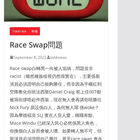
TAKKI MA
專欄
Race Swap問題
September 8, 2022
tohknews
Race swap白轉黑一向被人垢病，問題並非
racist（雖然種族歧視仍然很實在），主要係新
演員必須證明自己能夠勝任，而非因為平權紅利
空降教化你班法西斯Daniel Craig 初上任007都
被屌佢撐唔起件西裝，現在無人會再講佢唔勝任
Nick Fury 原設係白人，為何無人屌 係woke？
因為摩德褔克 SLJ 實在人見人愛，稱職有餘。
Mace Windu 已經深入民心必然係黑人角色，
你換個白人反而會被人嘈。如要轉人無不可，但
新演員必須證明自己勝任，甚至race swap 會令