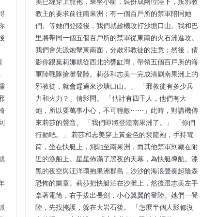
，
美已經穿上龍袍，乘坐小艇，裝扮成兩位陛下，按邪教
得
教主的要求前往南果洲；有一個百戶所的禁軍陪同她
你
們。等她們登陸後，我們就趁機攻打沙塘口山。我和巴
後
里將帶同一個五個百戶所的禁軍從東南的火石洲進攻。
我們會先派炮擊東南面，分散邪教徒的注意；然後，倩
罷
影你跟葉莉娜就從西北的甕缸灣，帶領五個百戶所的海
。
軍陸戰隊搶灘登陸。莉莎和志美一完成清剿南果洲上的
儒
邪教徒，就會趕過來沙塘口山。」 「邪教徒有多少兵
邪
力和火力？」倩影問。 「估計有四千人，他們有大
椅
炮，所以要萬事小心，不可輕敵⋯⋯」此時，對講機傳
到
來莉莎的聲音。 「我們即將登陸南果洲了。」 「你們
行動吧。」 莉莎和志美穿上黃金色的袞龍袍，手持電
筒，坐在快艇上，飛馳至南果洲，而其他禁軍則藏在附
就
近的漁船上。星星佈滿了黑夜的天幕，為快艇導航。漆
黑的夜空與汪洋環抱果洲群島，沙沙的海浪聲奏起陰森
年
恐怖的樂章。莉莎把快艇泊在沙灘上，然後跟志美左手
拿著電筒，右手拔出長劍，小心翼翼的登陸。她們一登
抓
陸，先找掩護，躲在大岩石後。 「怎麼半個人影都沒