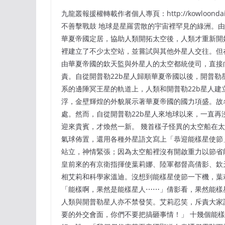
九龍叢報援權轉載作者個人專頁：http://kowloondai
不善擊戰鼓 地球是星羅雲散的宇宙裡罕見的綠洲。由
華夏帝國定居，協助人類開拓太空後，人類才重新開
裡建立了不少太空站，並嘗試與其他外星人交往。但
由華夏帝國的欽天監與外星人的太空都統使司，直接
責。自從開普勒22b星人歸順華夏帝國以後，開普
系的邊陲冥王星的軌道上，人類和開普勒22b星人
浮，金壁輝煌的外貌展示著華夏帝國的國力項盛。故
處。然而，自從開普勒22b星人來地球以來，一直
迎來貴賓，才煥然一新。 幾首樣子怪異的太空船在
氣球佈置，還用各種外星語文寫上「恭迎能樣星使節
站立，神情緊張；因為太空船裡沒有開啟重力以節省
皇前來的有京衛指揮使葉莉娜、陸軍都督高倩影、欽
相艾莉和科學家溫迪。沒想到能樣星使節一下機，葉
「能樣啊，果然是能樣星人⋯⋯」倩影看，果然能樣
人類與開普勒星人亦不禁發笑。艾莉忍笑，斥責大家
要的外交會面，你們不要把搞砸事情！」 十幾個能