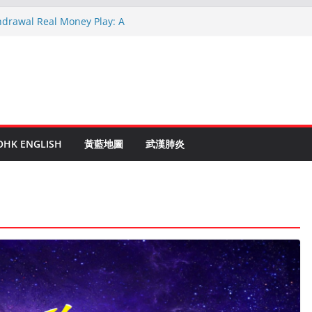
hdrawal Real Money Play: A
de
en Ruletti: Parhaat Vinkit ja Taktiikat
tuces: Conseils d’un expert après 15
rypto: Le Guide Complet pour les
és
o Online Roulette
OHK ENGLISH
黃藍地圖
武漢肺炎