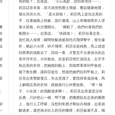
你
有的呢？」志美說。 「小心為妙，恐怕有埋伏⋯⋯」
莉莎話音未落，前方就突然塵土飛揚，響起隆隆炮聲，
發出洪洪火光。 「是火箭炮！」莉莎馬上捉住志美的
手，拉著她跑上快艇，急忙撤退。山上有幾個黑衣人背
虜
著火箭炮，向沙灘開火。 「糟糕了，他們向著我們的
軟
船開火⋯⋯」志美說。 「快跳海！」 莉莎拉著志美，
麼
急忙跳入海裡；瞬間快艇就被肩托式飛彈擊中，發生爆
妓
炸，燃起小火球，碎片飛彈。莉莎泳姿純熟，馬上就游
到禁軍的漁船去了，回頭一看，才驚見不太會游水的志
妍
美半浮半沉，大叫救命。於是莉莎慌忙游回去，左手手
衣
執志美的衣領，把她拖到船上。四個禁軍來到甲板前，
拋下救生圈，讓莉莎捉住，然後把她們拉到甲板上。莉
星
莎見志美雙眼發沉，失去意識了，驚慌得喪蕩游魂，馬
上解開志美的衣領，跟她進行心外壓急救。 「喂！矮
：
子、小女孩！給我醒過來啊！」 莉莎見志美還是沒有
反應，只好把心一橫，彎下腰，把嘴唇貼在志美的嘴唇
卻
上，進行人工呼吸；沒想到朱唇才剛短兵相接，志美就
一
醒過來，還把海水吐入莉莎的嘴裡；莉莎躲避不及，喝