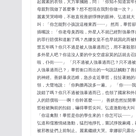
起麗素的衣領，大力掌摑她，問：「你知不知道當年
母親對我做了甚麼事？想不想現在我對你做一次？」
麗素哭哭啼啼，不敢直視善妍猙獰的眼神。弘道就大
叫：「你怎能對小孩說這種東西⋯⋯」 然而，畢哲卻
插嘴說：「你老母臭西啦，外星人不就已經對強暴俘
的罪行賠償和道歉了嗎？杰娜女皇不也早就因此而被
禁五年嗎？你只不過是被人強暴過而已，用不著殺那
多外星人吧？你這沒人要的中女空虛寂莫的話就去召
啦，仆街⋯⋯」 「只不過被人強暴過而已？只不過被
人強暴過而已？」畢哲衝口而出的一句說話觸動了善
的神經。善妍暴戾恣睢，急步走近畢哲，拉扯著她的
領，大聲地說：「你夠膽再說多一遍。」 「你⋯⋯我
說錯了嗎？你只不過被強暴過而已，也領了國家和外
人的賠償啦⋯⋯啊！你幹甚麼⋯⋯」 善妍忽然扯開畢
哲校裙胸前的扣鈕，嚇得畢哲尖叫。弘道激動地大叫
「你這禽獸！畢哲是你的學生來的！你怎可以⋯⋯」
弘道和儒雅情緒激動，猛烈地掙扎，嘗試掙脫麻繩，
被邪教徒們上前制止。麗素繼續大哭。韋娜卻只露出