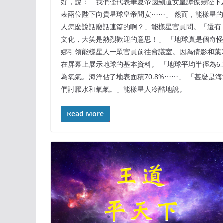
好，說：「我們僅代表華夏帝國顯道女皇譚傑靈陛下
表兩位陛下向貴星球皇帝問安⋯⋯」 然而，能樣星
人怎麼說話廢話連篇的啊？」能樣星官員問。「還有
文化，大笑是熱烈歡迎的意思！」 「地球真是個奇怪
娜引領能樣星人一眾官員前往會議室。因為倩影和葉
在屏幕上展示地球的基本資料。 「地球平均半徑為6,371.
為氧氣。海洋佔了地表面積70.8%⋯⋯」 「甚麼是
們討厭水和氧氣。」能樣星人冷酷地說。
Read More