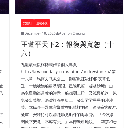
安德烈
連載小說
December 18, 2020
Apeiron Cheung
王道平天下2：報復與寬恕（十
六）
九龍叢報援權轉載作者個人專頁：
第
http://kowloondaily.com/author/andrewtamkp/ 第
十六章：馬掙力戰救公主，御駕親征殺奸邪 夜幕低
擁
垂，十幾艘漁船肅承明詔、星陳夙駕，趕赴沙塘口山；
恐
為免驚動衛道教的注意，船都關上燈，又減慢航速，以
免發出聲響。浪濤打在甲板上，發出零零星星的沙沙
聲。本德跟一眾軍官聚首在船艙裡開會；會議室內氣氛
哲
凝重，安靜得可以清楚聽見船外的海浪聲。 「今次事
大
關殿下安危，不容有失。」本德嚴肅地說。「莉莎和志