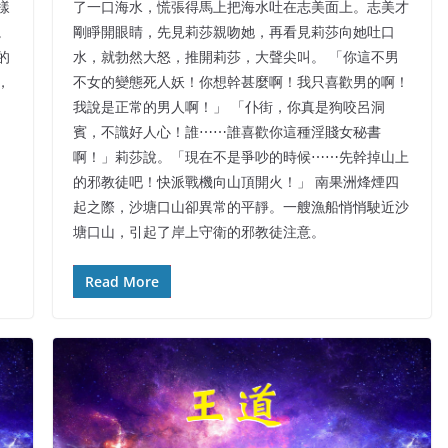
樣
了一口海水，慌張得馬上把海水吐在志美面上。志美才
。
剛睜開眼睛，先見莉莎親吻她，再看見莉莎向她吐口
的
水，就勃然大怒，推開莉莎，大聲尖叫。 「你這不男
，
不女的變態死人妖！你想幹甚麼啊！我只喜歡男的啊！
我說是正常的男人啊！」 「仆街，你真是狗咬呂洞
賓，不識好人心！誰⋯⋯誰喜歡你這種淫賤女秘書
啊！」莉莎說。「現在不是爭吵的時候⋯⋯先幹掉山上
的邪教徒吧！快派戰機向山頂開火！」 南果洲烽煙四
起之際，沙塘口山卻異常的平靜。一艘漁船悄悄駛近沙
塘口山，引起了岸上守衛的邪教徒注意。
Read More