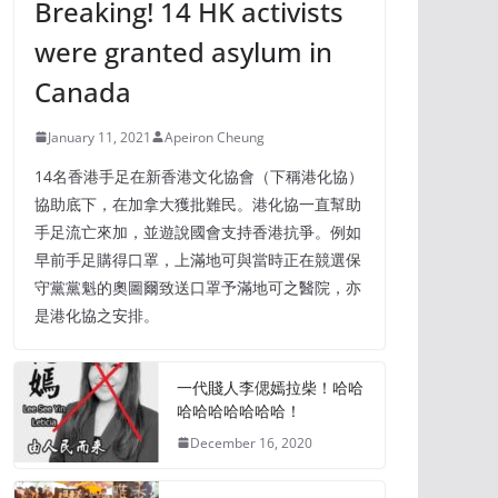
Breaking! 14 HK activists
were granted asylum in
Canada
January 11, 2021
Apeiron Cheung
14名香港手足在新香港文化協會（下稱港化協）
協助底下，在加拿大獲批難民。港化協一直幫助
手足流亡來加，並遊說國會支持香港抗爭。例如
早前手足購得口罩，上滿地可與當時正在競選保
守黨黨魁的奧圖爾致送口罩予滿地可之醫院，亦
是港化協之安排。
一代賤人李偲嫣拉柴！哈哈
哈哈哈哈哈哈哈！
December 16, 2020