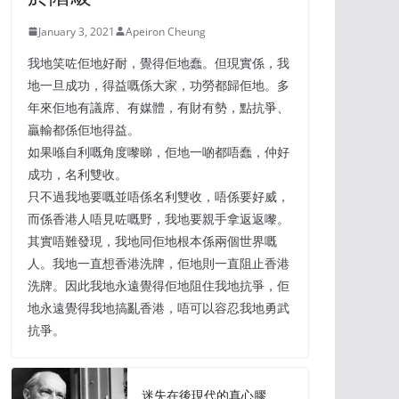
January 3, 2021
Apeiron Cheung
我地笑咗佢地好耐，覺得佢地蠢。但現實係，我
地一旦成功，得益嘅係大家，功勞都歸佢地。多
年來佢地有議席、有媒體，有財有勢，點抗爭、
贏輸都係佢地得益。
如果喺自利嘅角度嚟睇，佢地一啲都唔蠢，仲好
成功，名利雙收。
只不過我地要嘅並唔係名利雙收，唔係要好威，
而係香港人唔見咗嘅野，我地要親手拿返返嚟。
其實唔難發現，我地同佢地根本係兩個世界嘅
人。我地一直想香港洗牌，佢地則一直阻止香港
洗牌。因此我地永遠覺得佢地阻住我地抗爭，佢
地永遠覺得我地搞亂香港，唔可以容忍我地勇武
抗爭。
迷失在後現代的真心膠