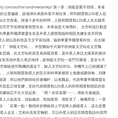
ly.com/author/andrewtamkp/ 第一章：倒屣迎賓不領情，來者
於位置偏僻，故地球向來跟外星不相往來；即到開普勒22b星人也
始太空探索。經過十多年的時間，人類和開普勒22b星人在太陽系
在茫茫宇宙裡探索智慧生命，本來就是大海撈針。 太空科技計劃是
向華夏帝國譚傑靈女皇及外星人開普勒臨時朝廷杰娜女皇共同負
勒星人就以其科技及天文宇宙知識，協助華夏帝國發展科技。在太陽
建立了「倒屣太空站」。外型猶如中式廟宇的倒屣太空站在太空飄
名思義，此太空站的原意為倒屣迎賓，是外星人來訪太陽系的接待
再沒有其他外星人來訪地球，故倒屣太空站一直門可羅雀，直至今天
太空都統使司戰機的護送下，駛入太空站停泊。停機坪上已經擺滿了
」。人類和開普勒星人的官兵和科學家都穿上曳撒或圓領袍，列隊
能源，所以他們都得站扶著欄杆，以免飄起。代表華夏帝國傑靈女
天監監正韓安娜，至於代表開普勒22b星人的則有開普勒朝廷的首
莉娜就忍不住大笑起來。 「喂！你笑甚麼⋯⋯」倩影斥責她說。
星人人如其名，頭如龜頭，頸如陰莖。倩影見了，掩嘴而笑；一眾
說：「莊重一點！難得終於聯絡得上宇宙商人能樣星人，這次是重
樣星人走近；艾莉向其長官鞠躬，又以外星人的語言開普勒語向其問