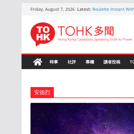
Skip
Latest:
Roulette Instant Wit
Friday, August 7, 2026
to
Comprehensive Gui
Kokemus Kansainvälin
content
Voittamiseen
En ligne Roulette as
ans d’expérience
Live Roulette avec C
Joueurs Expériment
The Ultimate Guide t
時事
社評
專欄
讀者投稿
T
安德烈