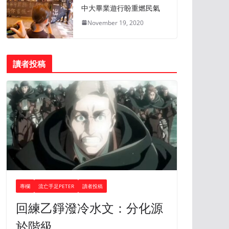
中大畢業遊行盼重燃民氣
November 19, 2020
讀者投稿
專欄
流亡手足PETER
讀者投稿
回練乙錚潑冷水文：分化源
於階級