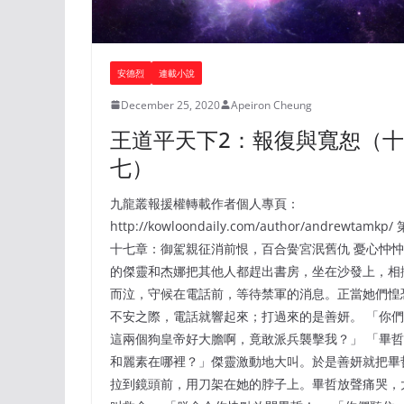
安德烈
連載小說
December 25, 2020
Apeiron Cheung
王道平天下2：報復與寬恕（十
七）
九龍叢報援權轉載作者個人專頁：
http://kowloondaily.com/author/andrewtamkp/ 
十七章：御駕親征消前恨，百合黌宮泯舊仇 憂心忡忡
的傑靈和杰娜把其他人都趕出書房，坐在沙發上，相
而泣，守候在電話前，等待禁軍的消息。正當她們惶
不安之際，電話就響起來；打過來的是善妍。 「你們
這兩個狗皇帝好大膽啊，竟敢派兵襲擊我？」 「畢哲
和麗素在哪裡？」傑靈激動地大叫。於是善妍就把畢
拉到鏡頭前，用刀架在她的脖子上。畢哲放聲痛哭，