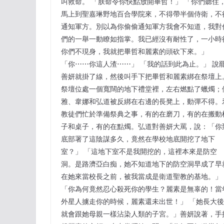
叫救命。 「朕命令你快點放開畢哲！」 「你們聽住
馬上到聖嘉琳野地百合學院來，不得帶半個侍衛，不
通知軍方。別以為你偷偷通知軍方我會不知道，我對
們的一舉一動瞭如指掌。我已經沒有耐性了，一小時
你們不現身，我就把畢哲和麗素的頭砍下來。」
「你⋯⋯你這人渣⋯⋯」 「我的話到此為止。」 說
善妍就掛了線，然後叫手下把畢哲和麗素綁在祭壇上
祭壇位處一個寬闊的地下禮堂裡，左右燃點了蠟燭；
雅、韋娜和弘道被反綁在右邊的長凳上，動彈不得。
教徒們忙於準備祭典之事，有的在磨刀，有的在搬動
子和桌子，有的在點燭。弘道對善妍大罵，說：「你
底部署了這陰謀多久，竟然在學校地底開挖了地下
室？」 「這地下室不是我開挖的，這裡本來是防空
洞。是路濟亞白痴，她不知道地下的防空洞早成了早
在她來當校長之前，被我當成是衛道聖教的基地。」
「你為何竟然忍心殺死你的學生？麗素是無辜的！當
外星人擄走你的時候，麗素還未出世！」 「她長大後
就會跟她母親一樣沾染人類的子宮。」善妍說著，手