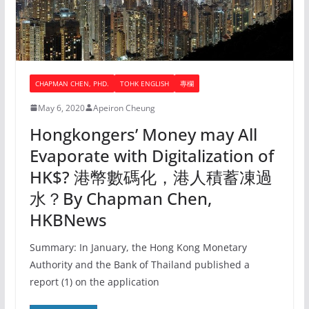
CHAPMAN CHEN, PHD.
TOHK ENGLISH
專欄
May 6, 2020
Apeiron Cheung
Hongkongers’ Money may All
Evaporate with Digitalization of
HK$? 港幣數碼化，港人積蓄凍過
水？By Chapman Chen,
HKBNews
Summary: In January, the Hong Kong Monetary
Authority and the Bank of Thailand published a
report (1) on the application