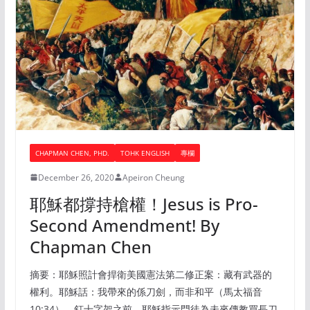
CHAPMAN CHEN, PHD.
TOHK ENGLISH
專欄
December 26, 2020
Apeiron Cheung
耶穌都撐持槍權！Jesus is Pro-
Second Amendment! By
Chapman Chen
摘要：耶穌照計會捍衛美國憲法第二修正案：藏有武器的
權利。耶穌話：我帶來的係刀劍，而非和平（馬太福音
10:34）。釘十字架之前，耶穌指示門徒為未來傳教買長刀