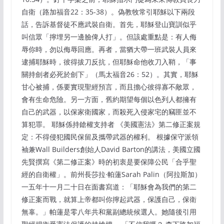
自衛（路加福音22：35-38）。偽教牧常引耶穌以下兩段
話，告訴基督徒不應武裝自衛。首先，耶穌登山寶訓似乎
叫信眾「擰埋另一邊臉俾人打」。但該處重點是：有人侮
辱你時，勿以侮辱回應。再者，當猶大帶一班武裝人員來
逮捕耶穌時，彼得拔刀反抗，但耶穌命他收刀入鞘，「事
關持劍者必死於劍下」（馬太福音26：52）。其實，耶穌
甘心被捕，係要實現聖經預言，而且擔心彼得寡不敵眾，
會有生命危險。另一方面，舊約期望每個以色列人都擁有
自己的武器，以保家衛國家，而殺死入侵家宅的竊匪並不
算犯罪。 耶穌係持鎗權支持者 《美國憲法》第二修正案規
定：不得侵犯國民保留及攜帶武器的權利。 根據保守派領
袖兼Wall Builders創始人David Barton的講法，美國立國
先賢撰寫《第二修正案》時的初衷是要保障公民「合乎聖
經的自衛權」。前州長莎拉·帕蓮Sarah Palin（阿拉斯加）
一五年十一月二十日在面書寫道：「耶穌會為我們的第二
修正案而戰，就算上帝都叫你擰起武器，保護自己，保衛
無辜。」帕蓮是零八年共和黨副總統候選人。她隨後引用