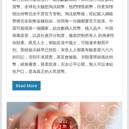
貨幣。全球化大鱷想淘汰紙幣，他們憎恨紙幣，但更加憎
恨比特幣完全不受官方管制。淘汰紙幣後，世紀殺人網絡
勢將完全剝奪金錢自由，你用每一分錢都要官方批准。中
国可能係第一個國家，結合數碼人民幣、植入晶片、中国
病毒疫苗，以及社會評分制度，徹底控制所有人 的身家性
命財產。異見人士，例如反送中義士，可能連米都買不
到。聖經啟示錄早已預告：末世人人都要有敵基督六六六
的印記，否則不准買賣，甚至會被殺。另類選擇就係比特
幣，絕無審查，毋需批准，完全公平公開，無人可以凍結
你戶口，是為真正的人民貨幣。
Read More