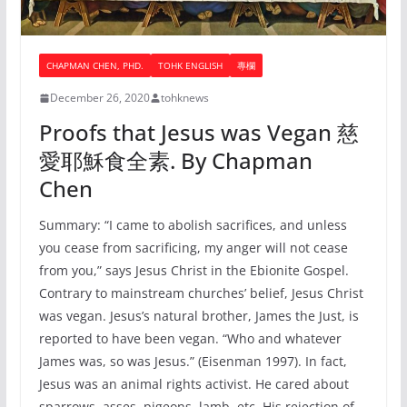
CHAPMAN CHEN, PHD.
TOHK ENGLISH
專欄
December 26, 2020
tohknews
Proofs that Jesus was Vegan 慈
愛耶穌食全素. By Chapman
Chen
Summary: “I came to abolish sacrifices, and unless
you cease from sacrificing, my anger will not cease
from you,” says Jesus Christ in the Ebionite Gospel.
Contrary to mainstream churches’ belief, Jesus Christ
was vegan. Jesus’s natural brother, James the Just, is
reported to have been vegan. “Who and whatever
James was, so was Jesus.” (Eisenman 1997). In fact,
Jesus was an animal rights activist. He cared about
sparrows, asses, pigeons, lamb, etc. His rejection of