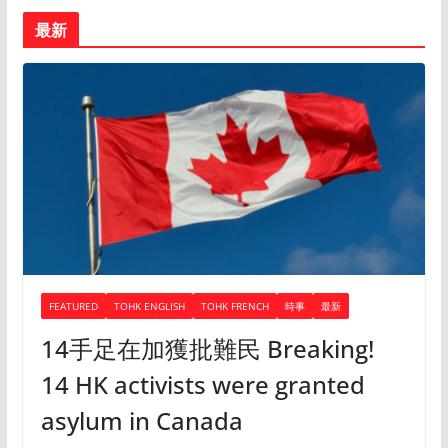
最新
FEATURED
TOHK ENGLISH
TOHK FRENCH
時事
最新
14手足在加獲批難民 Breaking!
14 HK activists were granted
asylum in Canada