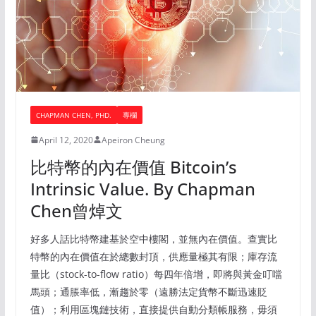
CHAPMAN CHEN, PHD.
專欄
April 12, 2020
Apeiron Cheung
比特幣的內在價值 Bitcoin’s
Intrinsic Value. By Chapman
Chen曾焯文
好多人話比特幣建基於空中樓閣，並無內在價值。查實比
特幣的內在價值在於總數封頂，供應量極其有限；庫存流
量比（stock-to-flow ratio）每四年倍增，即將與黃金叮噹
馬頭；通脹率低，漸趨於零（遠勝法定貨幣不斷迅速貶
值）；利用區塊鏈技術，直接提供自動分類帳服務，毋須