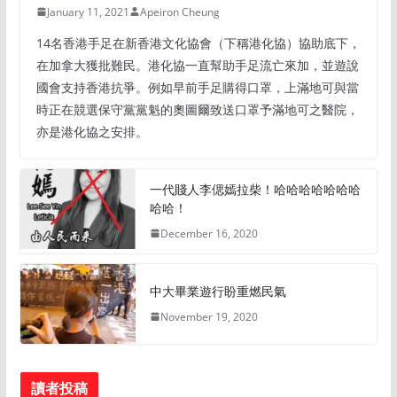
January 11, 2021
Apeiron Cheung
14名香港手足在新香港文化協會（下稱港化協）協助底下，
在加拿大獲批難民。港化協一直幫助手足流亡來加，並遊說
國會支持香港抗爭。例如早前手足購得口罩，上滿地可與當
時正在競選保守黨黨魁的奧圖爾致送口罩予滿地可之醫院，
亦是港化協之安排。
一代賤人李偲嫣拉柴！哈哈哈哈哈哈哈
哈哈！
December 16, 2020
中大畢業遊行盼重燃民氣
November 19, 2020
讀者投稿