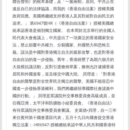
聯合聲明》的根本基礎，及「一黨兩制」原則。中共正在
違反自己的法律協議，而我的《香港自由法案》授權美國
政府回應。美國將繼續支持香港人及其對絕對自由民主的
追求。」 第6947號HR（《香港自由法案》）授權美國總
統承認香港是個別獨立國家。 在本周於北京舉行的全國人
民代表大會會議上，中共提出了一項廣泛的香港國家安全
法，禁止顛覆中共權力、分裂國家、外國勢力和恐怖主
義。該法是中國對香港獨立自主的最新攻擊，也是對香港
自由自治的進一步侵蝕。舊年，香港經歷了為期六個月的
大規模抗議活動，反對引渡條例草案，條例允許逮捕香港
居民和外國遊客，並且移交中國大陸。 貝理道：「對香港
自由的襲擊是對全世界民主獨立的襲擊。美國不能容忍中
國進一步侵蝕香港權利，我們將繼續領導國際社會譴責中
國的行動。」 貝理是眾議院外交事務委員會高級成員，並
任職亞洲，太平洋和防擴散小組委員會。《香港自由法》
有待眾議院外交事務委員會審議。 史葛德•貝理，自一三年
來任賓州第十國會選區代表，五月十九日向國會提交香港
獨立法案：-HR6947-授權總統承認中華人民共和國香港特