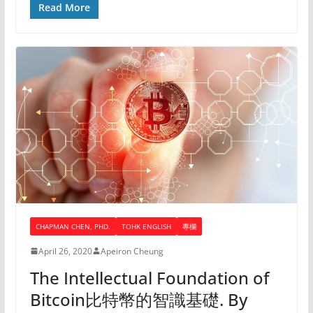
Read More
CHAPMAN CHEN, PHD.
TOHK ENGLISH
專欄
April 26, 2020
Apeiron Cheung
The Intellectual Foundation of
Bitcoin比特幣的智識基礎. By