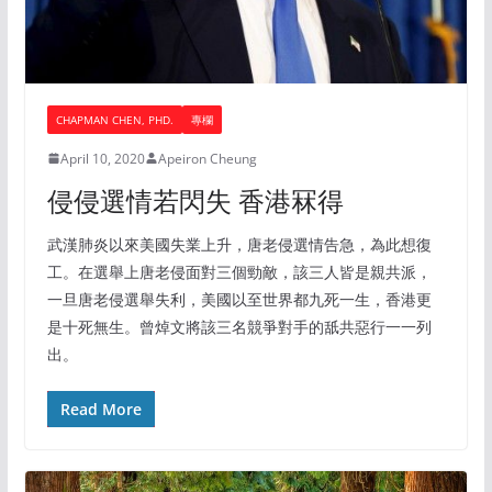
CHAPMAN CHEN, PHD.
專欄
April 10, 2020
Apeiron Cheung
侵侵選情若閃失 香港冧得
武漢肺炎以來美國失業上升，唐老侵選情告急，為此想復
工。在選舉上唐老侵面對三個勁敵，該三人皆是親共派，
一旦唐老侵選舉失利，美國以至世界都九死一生，香港更
是十死無生。曾焯文將該三名競爭對手的舐共惡行一一列
出。
Read More