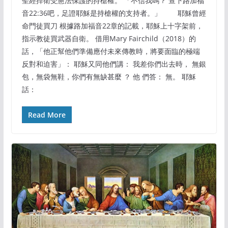
聖經捍衛受憲法保護的持槍權。 「不信我嗎？ 查下路加福
音22:36吧，足證耶穌是持槍權的支持者。」 耶穌曾經
命門徒買刀 根據路加福音22章的記載，耶穌上十字架前，
指示教徒買武器自衛。 借用Mary Fairchild（2018）的
話，「他正幫他們準備應付未來傳教時，將要面臨的極端
反對和迫害」： 耶穌又同他們講： 我差你們出去時， 無銀
包，無袋無鞋，你們有無缺甚麼 ？ 他 們答： 無。 耶穌
話：
Read More