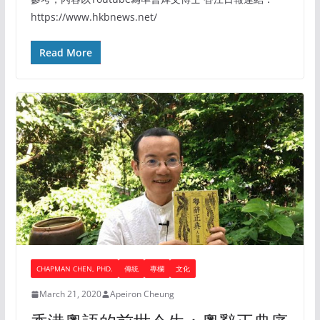
https://www.hkbnews.net/
Read More
CHAPMAN CHEN, PHD.
傳統
專欄
文化
March 21, 2020
Apeiron Cheung