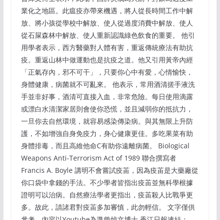
業化之地區。此瘟疫亦帶來機遇，將人從長時間工作中解
放、將小孩從學校中解放、使人從過度消費中解放、使人
從石屎森林中解放、使人重新認識綠色飲食的重要。 他引
用學者表示，西方醫藥對人體有害，重返傳統療法有助抗
疫。重返山林中做運動也是抗疫之道。他又引用黃帝內經
「正氣存內，邪不可干」，只要你心中有愛，心情愉快，
身體健康，病菌就不可亂來。 他表示，常用酒清搓手液洗
手並非好事，酒清可直接入血，非常危險。每日使用滴露
或漂白水清潔家居則會使你恐慌，並且減弱你的抵抗力，
一旦你去自然環境，就容易感染傳染病。與其無限上升防
護，不如增強自身免疫力，身心健康更佳。多吃果菜有助
身體排毒，而且高維他命C有助你遠離病菌。 Biological
Weapons Anti-Terrorism Act of 1989 聯合撰寫者
Francis A. Boyle 講明不會嘗試疫苖，因為疫苖是大藥廠從
你口袋中拿錢的手法。不少學者皆指出疫苖並無科學根據
證明可以治病。自然療法學者更指出，疫苖殺人比戰爭更
多。故此，請諸君對疫苖多加審慎，此勿輕信。 文字僅供
參考，內容以Youtube為準曾焯文博士 香江日報連結：