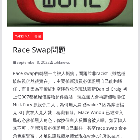
TAKKI MA
專欄
Race Swap問題
September 8, 2022
tohknews
Race swap白轉黑一向被人垢病，問題並非racist（雖然種
族歧視仍然很實在），主要係新演員必須證明自己能夠勝
任，而非因為平權紅利空降教化你班法西斯Daniel Craig 初
上任007都被屌佢撐唔起件西裝，現在無人會再講佢唔勝任
Nick Fury 原設係白人，為何無人屌 係woke？因為摩德褔
克 SLJ 實在人見人愛，稱職有餘。Mace Windu 已經深入
民心必然係黑人角色，你換個白人反而會被人嘈。如要轉人
無不可，但新演員必須證明自己勝任，甚至race swap 會令
角色更豐富，才足以說服觀眾接受現在woke片所以被屌，