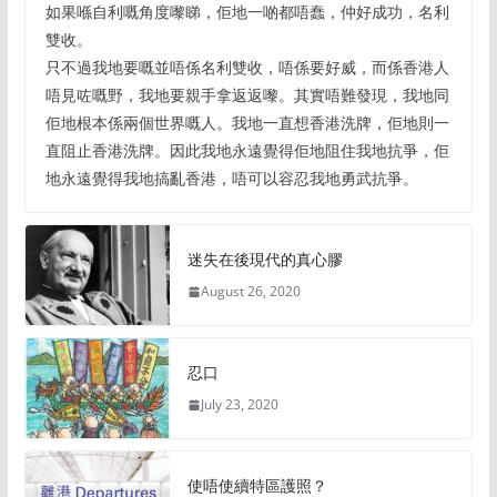
如果喺自利嘅角度嚟睇，佢地一啲都唔蠢，仲好成功，名利
雙收。
只不過我地要嘅並唔係名利雙收，唔係要好威，而係香港人
唔見咗嘅野，我地要親手拿返返嚟。其實唔難發現，我地同
佢地根本係兩個世界嘅人。我地一直想香港洗牌，佢地則一
直阻止香港洗牌。因此我地永遠覺得佢地阻住我地抗爭，佢
地永遠覺得我地搞亂香港，唔可以容忍我地勇武抗爭。
迷失在後現代的真心膠
August 26, 2020
忍口
July 23, 2020
使唔使續特區護照？