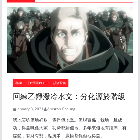
專欄
流亡手足PETER
讀者投稿
回練乙錚潑冷水文：分化源於階級
January 3, 2021
Apeiron Cheung
我地笑咗佢地好耐，覺得佢地蠢。但現實係，我地一旦成
功，得益嘅係大家，功勞都歸佢地。多年來佢地有議席、有
媒體，有財有勢，點抗爭、贏輸都係佢地得益。