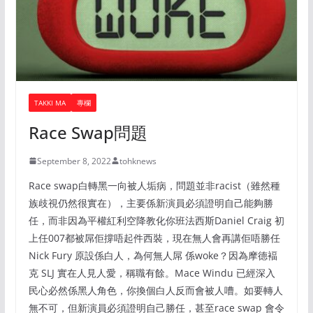
TAKKI MA
專欄
Race Swap問題
September 8, 2022
tohknews
Race swap白轉黑一向被人垢病，問題並非racist（雖然種
族歧視仍然很實在），主要係新演員必須證明自己能夠勝
任，而非因為平權紅利空降教化你班法西斯Daniel Craig 初
上任007都被屌佢撐唔起件西裝，現在無人會再講佢唔勝任
Nick Fury 原設係白人，為何無人屌 係woke？因為摩德褔
克 SLJ 實在人見人愛，稱職有餘。Mace Windu 已經深入
民心必然係黑人角色，你換個白人反而會被人嘈。如要轉人
無不可，但新演員必須證明自己勝任，甚至race swap 會令