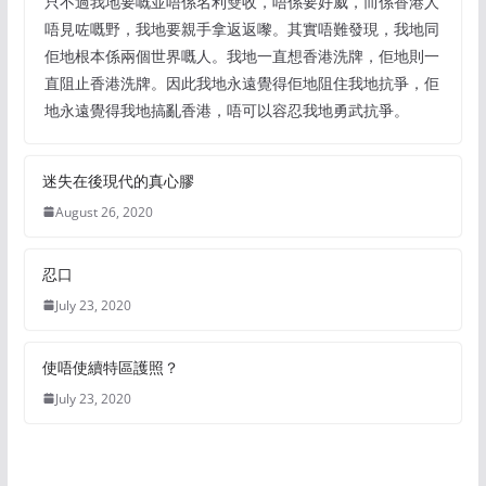
只不過我地要嘅並唔係名利雙收，唔係要好威，而係香港人
唔見咗嘅野，我地要親手拿返返嚟。其實唔難發現，我地同
佢地根本係兩個世界嘅人。我地一直想香港洗牌，佢地則一
直阻止香港洗牌。因此我地永遠覺得佢地阻住我地抗爭，佢
地永遠覺得我地搞亂香港，唔可以容忍我地勇武抗爭。
迷失在後現代的真心膠
August 26, 2020
忍口
July 23, 2020
使唔使續特區護照？
July 23, 2020