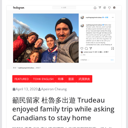
FEATURED
TOHK ENGLISH
時事
最新
武漢肺炎
April 13, 2020
Apeiron Cheung
籲民留家 杜魯多出遊 Trudeau
enjoyed family trip while asking
Canadians to stay home