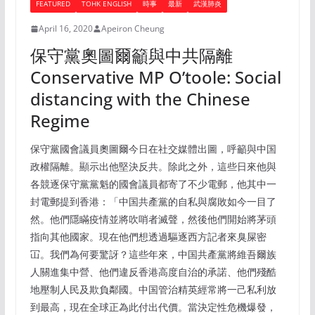
FEATURED
TOHK ENGLISH
時事
最新
武漢肺炎
April 16, 2020
Apeiron Cheung
保守黨奧圖爾籲與中共隔離
Conservative MP O’toole: Social
distancing with the Chinese
Regime
保守黨國會議員奧圖爾今日在社交媒體出圖，呼籲與中国
政權隔離。顯示出他堅決反共。除此之外，這些日來他與
各競逐保守黨黨魁的國會議員都寄了不少電郵，他其中一
封電郵提到香港：「中国共產黨的自私與腐敗如今一目了
然。他們隱瞞疫情並將吹哨者滅聲，然後他們開始將茅頭
指向其他國家。現在他們想透過驅逐西方記者來臭屎密
冚。我們為何要驚訝？這些年來，中国共產黨將維吾爾族
人關進集中營、他們違反香港高度自治的承諾、他們殘酷
地壓制人民及欺負鄰國。中国管治精英經常將一己私利放
到最高，現在全球正為此付出代價。當決定性危機爆發，