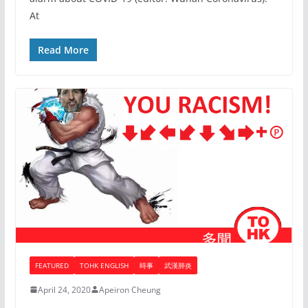
At
Read More
FEATURED
TOHK ENGLISH
時事
武漢肺炎
April 24, 2020
Apeiron Cheung