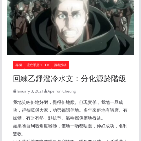
專欄
流亡手足PETER
讀者投稿
回練乙錚潑冷水文：分化源於階級
January 3, 2021
Apeiron Cheung
我地笑咗佢地好耐，覺得佢地蠢。但現實係，我地一旦成
功，得益嘅係大家，功勞都歸佢地。多年來佢地有議席、有
媒體，有財有勢，點抗爭、贏輸都係佢地得益。
如果喺自利嘅角度嚟睇，佢地一啲都唔蠢，仲好成功，名利
雙收。