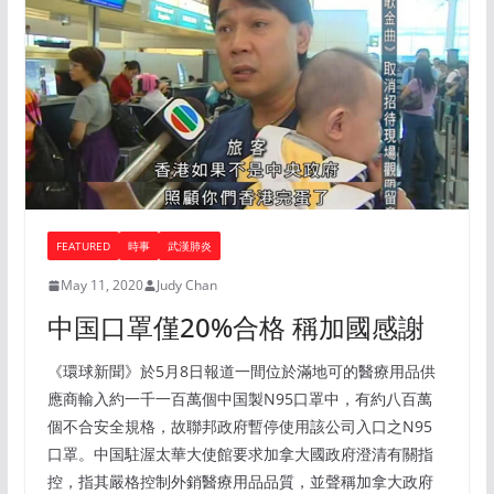
FEATURED
時事
武漢肺炎
May 11, 2020
Judy Chan
中国口罩僅20%合格 稱加國感謝
《環球新聞》於5月8日報道一間位於滿地可的醫療用品供
應商輸入約一千一百萬個中国製N95口罩中，有約八百萬
個不合安全規格，故聯邦政府暫停使用該公司入口之N95
口罩。中国駐渥太華大使館要求加拿大國政府澄清有關指
控，指其嚴格控制外銷醫療用品品質，並聲稱加拿大政府