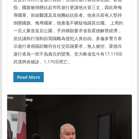
指，國旗被倒懸比起巿民遊行更讓他火冒三丈，因此舉侮
辱國軍、前線醫護及其他團結抗疫者。他表示若有人堅持
倒懸國旗、侮辱國家，他會毫不猶疑地踢其出國。 上周約
一百人聚首皇后公園，手持橫額要求省長霍德解禁經濟，
並抗議執行強制自我隔離為侵犯人身自由。多倫多警方表
示遊行者相隔距離符合社交區隔要求，無人被控。霍德斥
遊行者為一班不負責任的蠻夷。安大略省迄今有17,119宗
武漢肺炎確診、1,176宗死亡。
Read More