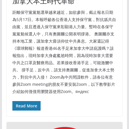
加拿大本土時代革命
距離保守黨黨魁選舉越來越近，如欲參與，截止報名日期
為5月17日。本報呼籲各位香港人支持保守黨，對抗舐共自
由黨，並且透過入保守黨來彰顯港人力量。暫時在各保守
黨黨魁候選人中，只有奧圖爾公開表明撐港。 奧圖爾亦支
持本地工業，讓加拿大毋須仰仗中共鼻息。大家還記得
《環球郵報》報道香港46名手足來加拿大申請庇護嗎？該
報指出，現時加拿大身處尷尬時間，因為現時加拿大需要
中共之口罩及醫療用品。若果接收香港手足，可能激嬲中
共。 撐手足，反中共，請支持奧圖爾，促進加拿大本土勢
力，對抗中共入侵！ Zoom為中共間諜軟件，請各位有意
參與Zoom meeting的朋友不要安裝Zoom，以下教學影片
介紹如何僅僅用瀏覽器使用Zoom。яндекс
Read More