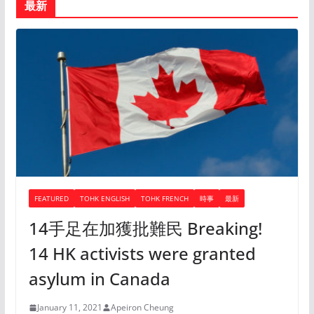
最新
FEATURED
TOHK ENGLISH
TOHK FRENCH
時事
最新
14手足在加獲批難民 Breaking!
14 HK activists were granted
asylum in Canada
January 11, 2021
Apeiron Cheung