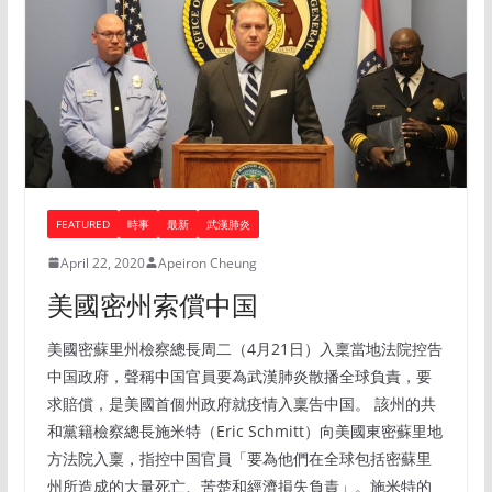
FEATURED
時事
最新
武漢肺炎
April 22, 2020
Apeiron Cheung
美國密州索償中国
美國密蘇里州檢察總長周二（4月21日）入稟當地法院控告
中国政府，聲稱中国官員要為武漢肺炎散播全球負責，要
求賠償，是美國首個州政府就疫情入稟告中国。 該州的共
和黨籍檢察總長施米特（Eric Schmitt）向美國東密蘇里地
方法院入稟，指控中国官員「要為他們在全球包括密蘇里
州所造成的大量死亡、苦楚和經濟損失負責」。施米特的