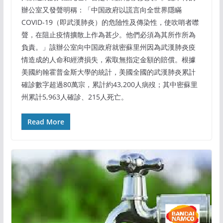
辦公室又發聲明稱：「中国政府以謊言向全世界隱瞞
COVID-19（即武漢肺炎）的危險性及傳染性，使吹哨者噤
聲，在阻止疫情擴散上作為甚少。他們必須為其所作所為
負責。」該辦公室向中国政府就密蘇里州因為武漢肺炎疫
情造成的人命和經濟損失，索取無指定金額的賠償。根據
美國約翰霍普金斯大學的統計，美國全國的武漢肺炎累計
確診數字超過80萬宗，累計約43,200人病歿；其中密蘇里
州累計5,963人確診、215人死亡。
Read More