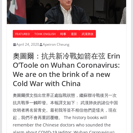
FEATURED
TOHK ENGLISH
時事
最新
武漢肺炎
April 24, 2020
Apeiron Cheung
奧圖爾：抗共新冷戰如箭在弦 Erin
O’Toole on Wuhan Coronavirus:
We are on the brink of a new
Cold War with China
奧圖爾撰文指出世界正處臨戰狀態，繼蘇聯冷戰後另一次
抗共戰爭一觸即發。本報譯文如下： 武漢肺炎的諸位中国
吹哨者將名留青史。最初我等並不相信他們是懦夫，現在
起，我們不會再重蹈覆轍。 The history books will
remember the Chinese doctors who sounded the
alarm about COVID-19 (editor: Wuhan Coronavirus).