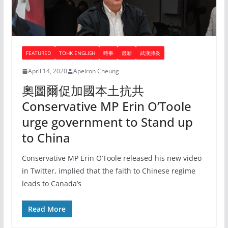
FEATURED
TOHK ENGLISH
時事
最新
武漢肺炎
April 14, 2020
Apeiron Cheung
奧圖爾促加國本土抗共
Conservative MP Erin O’Toole
urge government to Stand up
to China
Conservative MP Erin O’Toole released his new video
in Twitter, implied that the faith to Chinese regime
leads to Canada’s
Read More