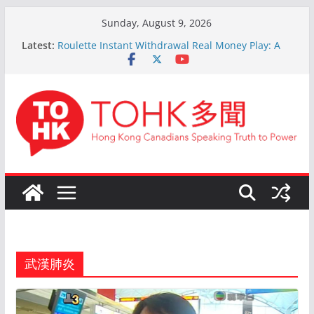
Skip
Sunday, August 9, 2026
to
Latest:
Roulette Instant Withdrawal Real Money Play: A
content
Comprehensive Guide
Kokemus Kansainvälinen Ruletti: Parhaat Vinkit ja
Taktiikat Voittamiseen
En ligne Roulette astuces: Conseils d’un expert
après 15 ans d’expérience
Live Roulette avec Crypto: Le Guide Complet pour
les Joueurs Expérimentés
The Ultimate Guide to Online Roulette
武漢肺炎