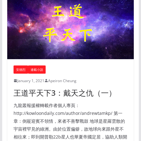
安德烈
連載小說
January 1, 2021
Apeiron Cheung
王道平天下3：戴天之仇（一）
九龍叢報援權轉載作者個人專頁：
http://kowloondaily.com/author/andrewtamkp/ 第一
章：倒屣迎賓不領情，來者不善擊戰鼓 地球是星羅雲散的
宇宙裡罕見的綠洲。由於位置偏僻，故地球向來跟外星不
相往來；即到開普勒22b星人也華夏帝國定居，協助人類開