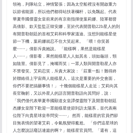
領袍，列隊站立，神情緊張；因為太空船裡沒有開啟重力
以節省能源，所以他們都得站扶著欄杆，以免飄起。代表
華夏帝國傑靈女皇前來的有京衛指揮使葉莉娜、陸軍都督
高倩影、欽天監監正韓安娜，至於代表開普勒22b星人的則
有開普勒朝廷的首相艾莉和科學家溫迪。沒想到能樣星使
節一下機，葉莉娜就忍不住大笑起來。 「喂！你笑甚
麼⋯⋯」倩影斥責她說。 「能樣啊，果然是能樣星
人⋯⋯」倩影看，果然能樣星人人如其名，頭如龜頭，頸
如陰莖。倩影見了，掩嘴而笑；一眾人類與開普勒星人亦
不禁發笑。艾莉忍笑，斥責大家說：「莊重一點！難得終
於聯絡得上宇宙商人能樣星人，這次是重要的外交會面，
你們不要把搞砸事情！」 十幾個能樣星人走近；艾莉向其
長官鞠躬，又以外星人的語言開普勒語向其問好，說：
「我們僅代表華夏帝國顯道女皇譚傑靈陛下及開普勒朝廷
杰娜女皇陛下歡迎一眾能樣星使節到訪太陽系，並代表兩
位陛下向貴星球皇帝問安⋯⋯」 然而，能樣星的官員們卻
目無表情的望著艾莉，令氣氛變得尷尬。 「你們這星球的
人怎麼說話廢話連篇的啊？」能樣星官員問。「還有，這