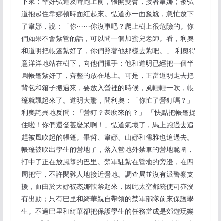
下來；幸好弘道及時跑上前，張開雙臂，接著韋娜；被弘
道抱起住韋娜頓時面紅起來。弘道亦一面尷尬，急忙放下
了韋娜，說：「你⋯⋯你沒事吧？爬上樹上很危險的。你
們如果不會紮營的話，可以問一個加蜜兒老師。看，利奧
和道明把帳篷紮好了，你們照著他那樣去紮吧。」 利奧得
意洋洋地站在樹下，向他們揮手；他和道明已經把一個半
圓帳篷紮好了，齊整的放在地上。可是，正當道明走去把
背包和箱子搬過來，要放入營裡的時候，風輕輕一吹，帳
篷就飄起來了。道明大驚，問利奧：「你忙了營釘嗎？」
利奧詫異地反問：「營釘？甚麼來的？」 「快點把帳篷捉
住啦！你們還發甚麼呆啊！」弘道氣壞了，馬上跑過去追
趕被風吹起的帳篷。畢哲、韋娜、山娜和儒雅也追過去。
帳篷被吹出學生的營地了，落入營地外禁軍的營地範圍，
打中了正在放風箏的巴里。禁軍駐紮在營地的旁邊，在四
周把守，不許閑雜人地接近營地。調查局並沒有派警察支
援，而由於天娜被杰娜軟禁起來，因此太空都統使司亦沒
有出動；只有巴里和綺華親自帶領的禁軍部隊前來保護學
生。不過巴里和綺華卻把保護學生的任務當成是郊遊玩樂