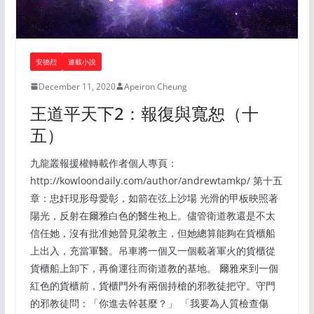
安德烈
連載小說
December 11, 2020
Apeiron Cheung
王道平天下2：報復與寬恕（十
五）
九龍叢報援權轉載作者個人專頁：
http://kowloondaily.com/author/andrewtamkp/ 第十五
章：忠奸現形母愛彰，如箭在弦上沙場 光滑的甲板映照著
陽光，反射在爾雅白色的醫生袍上。儘管衛道教還是不太
信任她，沒有批准她晉見梁教主，但她總算能夠在貨櫃船
上出入，充當軍醫。吊車將一個又一個載著軍火的貨櫃從
貨櫃船上卸下，再偷運往而衛道教的基地。 爾雅來到一個
紅色的貨櫃前，貨櫃門外有兩個持槍的邪教徒把守。守門
的邪教徒問：「你進去幹甚麼？」 「我要為人質檢查傷