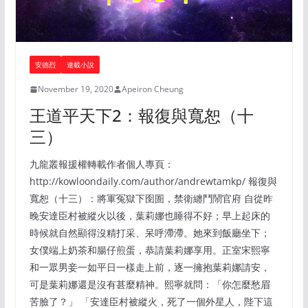
安德烈
連載小說
November 19, 2020
Apeiron Cheung
王道平天下2：報復與寬恕（十
三）
九龍叢報援權轉載作者個人專頁：
http://kowloondaily.com/author/andrewtamkp/ 報復與
寬恕（十三）：將軍冤獄下囹圄，禁衛纏鬥鬧官府 自從昨
晚安達臣村被縱火以後，葉莉娜也睡得不好；早上起床的
時候就自然顯得沒精打采、呆呼滯滯。她來到飯廳坐下；
女僕端上奶茶和腸仔煎蛋，恭請葉莉娜享用。正室宋熙寧
和一眾男妾一如平日一樣走上前，逐一擁抱葉莉娜請安，
可是葉莉娜還是沒有甚麼精神。熙寧就問：「你怎麼愁眉
苦臉了？」 「安達臣村被縱火，死了一個外星人，陛下這