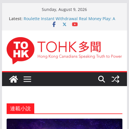
Skip
Sunday, August 9, 2026
to
The Ultimate Guide to Online Roulette
Latest:
content
Roulette Instant Withdrawal Real Money Play: A
Comprehensive Guide
Kokemus Kansainvälinen Ruletti: Parhaat Vinkit ja
Taktiikat Voittamiseen
En ligne Roulette astuces: Conseils d’un expert
après 15 ans d’expérience
Live Roulette avec Crypto: Le Guide Complet pour
les Joueurs Expérimentés
連載小說