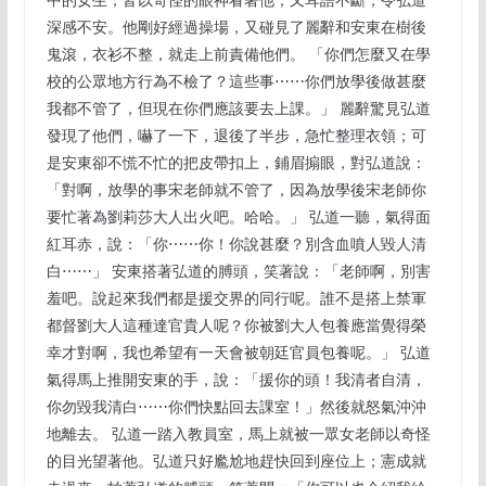
深感不安。他剛好經過操場，又碰見了麗辭和安東在樹後
鬼滾，衣衫不整，就走上前責備他們。 「你們怎麼又在學
校的公眾地方行為不檢了？這些事⋯⋯你們放學後做甚麼
我都不管了，但現在你們應該要去上課。」 麗辭驚見弘道
發現了他們，嚇了一下，退後了半步，急忙整理衣領；可
是安東卻不慌不忙的把皮帶扣上，鋪眉搧眼，對弘道說：
「對啊，放學的事宋老師就不管了，因為放學後宋老師你
要忙著為劉莉莎大人出火吧。哈哈。」 弘道一聽，氣得面
紅耳赤，說：「你⋯⋯你！你說甚麼？別含血噴人毀人清
白⋯⋯」 安東搭著弘道的膊頭，笑著說：「老師啊，別害
羞吧。說起來我們都是援交界的同行呢。誰不是搭上禁軍
都督劉大人這種達官貴人呢？你被劉大人包養應當覺得榮
幸才對啊，我也希望有一天會被朝廷官員包養呢。」 弘道
氣得馬上推開安東的手，說：「援你的頭！我清者自清，
你勿毀我清白⋯⋯你們快點回去課室！」然後就怒氣沖沖
地離去。 弘道一踏入教員室，馬上就被一眾女老師以奇怪
的目光望著他。弘道只好尷尬地趕快回到座位上；憲成就