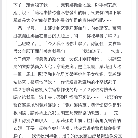
下子一定會殺了我⋯⋯」葉莉娜擔憂地說。熙寧就安慰
她，說：「這種事情你也不想發生的啊，只要你跟陛下解
釋這是太空都統使司和外星儀衛司的責任就行吧⋯⋯」
「媽，早晨。」山娜走到來葉莉娜面前，向她請安。葉莉
娜就讓山娜坐在自己的大腿上，問：「你吃早餐了嗎？」
「已經吃了。」「今天我不送你上學了。你記住，要在畢
哲公主殿下面前美言我幾句⋯⋯」 「我知道了。」 忽然，
門口傳來一陣急促的敲門聲；女僕才剛打開門，一群調查
局的警察就衝入大宅，穿過走廊，趕往飯廳。葉莉娜大吃
一驚，馬上叫熙寧和其他男妾帶著她的子女後退。葉莉娜
站起來，指罵他們說：「你們這群調查局的小卒找死了
嗎？怎麼竟然衝入京衛指揮使的府上了？你們有搜查令
嗎？給我馬上滾出去，否則別怪我不客氣⋯⋯」 帶頭的女
警官嚴肅地對葉莉娜說：「葉莉娜將軍，我們懷疑你是邪
教間諜，請你馬上跟我回調查局總部協助調查。」 「荒
謬！你別含血噴人！」葉莉娜走上前，拉扯著那女警官的
衣領，正要一拳揍向她的時候，就被旁邊的警察拔劍指著
脖子。 「我們收到舉報，指你的長女葉山娜是衛道教分支