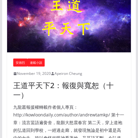
安德烈
連載小說
November 19, 2020
Apeiron Cheung
王道平天下2：報復與寬恕（十
一）
九龍叢報援權轉載作者個人專頁：
http://kowloondaily.com/author/andrewtamkp/ 第十一
章：流言蜚語遍黌舍，龍顏大怒震春宮 第二天，穿上道袍
的弘道回到學校，一經過走廊，就發現無論是初中還是高
中的女生，皆以奇怪的眼神看著他，又耳語不斷，令弘道