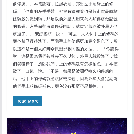
前俘虜。」本德說著，拉起衣袖，露出左手前臂上的條
碼。「俘虜的左手手臂上都會有這種看似是超市貨品商標
條碼般的識別碼，那是以前外星人用來為人類俘虜做記號
的條碼。左手前臂有這條碼的話，就肯定曾經被外星人俘
虜過了。」 安娜搖頭，說：「可是，大人你手上的條碼的
顏色都已經很淡了。而我手上的條碼更加完全退色了，所
以這不是一個太好辨別懷疑邪教間諜的方法。」 「你說得
對，這是因為我們被擄去不久以後，外星人就投降了，我
們就獲釋了，所以我們手上的條碼沒有怎樣補色。」本德
歎了一口氣，說。「不過，如果是被關得較久的俘虜的
話，他手上的條碼就應該比較深色，因為外星人會定期為
他們手上的條碼補色，顏色沒有那麼容易脫掉。」
Read More