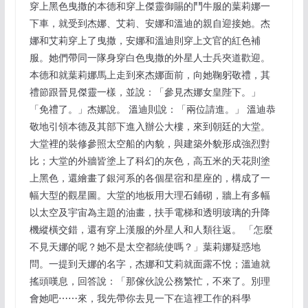
穿上黑色曳撒的本德和穿上傑靈御賜的鬥牛服的葉莉娜一
下車，就受到杰娜、艾莉、安娜和溫迪的親自迎接她。杰
娜和艾莉穿上了曳撒，安娜和溫迪則穿上文官的紅色補
服。她們帶同一隊身穿白色曳撒的外星人士兵夾道歡迎。
本德和就葉莉娜馬上走到來杰娜面前，向她鞠躬敬禮，其
禮節跟晉見傑靈一樣，並說：「參見杰娜女皇陛下。」
「免禮了。」杰娜說。 溫迪則說：「兩位請進。」 溫迪恭
敬地引領本德及其部下進入辦公大樓，來到朝廷的大堂。
大堂裡的裝修參照太空船的內貌，與建築外貌形成強烈對
比；大堂的外牆皆塗上了科幻的灰色，高五米的天花則塗
上黑色，還繪畫了銀河系的各個星宿和星座的，構成了一
幅大型的觀星圖。大堂的地板用大理石鋪砌，牆上有多幅
以太空及宇宙為主題的油畫，扶手電梯和透明玻璃的升降
機縱橫交錯，還有穿上漢服的外星人和人類往返。 「怎麼
不見天娜的呢？她不是太空都統使嗎？」葉莉娜疑惑地
問。一提到天娜的名字，杰娜和艾莉就面露不悅；溫迪就
搖頭嘆息，回答說：「那傢伙說公務繁忙，不來了。別理
會她吧⋯⋯來，我先帶你去見一下在這裡工作的科學