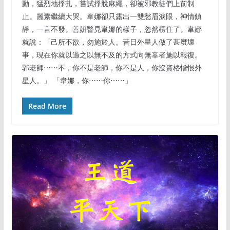
動，猛烈地掙扎，嘗試掙脫麻繩，卻被邪教徒們上前制
止。麗素繼續大哭。韋娜卻只露出一雙愁眉淚眼，神情鎮
靜，一言不發。善妍瞥見韋娜的樣子，忽然楞住了。韋娜
就說：「己所不欲，勿施於人。昔日外星人做了甚麼壞
事，現在你就以過之以無不及的方式向無辜者施以報復。
郭老師⋯⋯不，你不是老師，你不是人，你沒資格憎恨外
星人。」 「韋娜，你⋯⋯你⋯⋯」
Read More