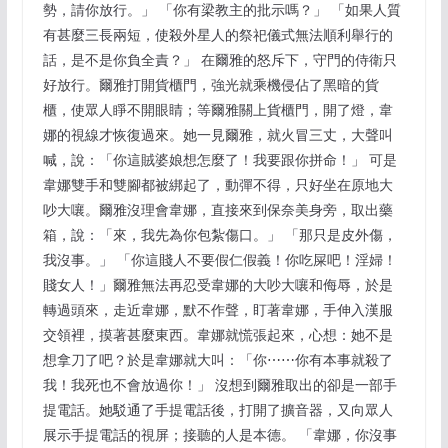
勢，請你放行。」 「你有梁教主的批示嗎？」 「如果人質
有甚麼三長兩短，使殺外星人的祭祀儀式無法順利舉行的
話，是不是你負全責？」 在爾雅的怒斥下，守門的侍衛只
好放行。爾雅打開貨櫃門，強光就乘機侵佔了黑暗的貨
櫃，使眾人睜不開眼睛；等爾雅關上貨櫃門，開了燈，韋
娜的視線才恢復過來。她一見爾雅，就火冒三丈，大聲叫
喊，說：「你這賊婆娘想怎麼了！我要跟你拼命！」 可是
韋娜雙手和雙腳都被綁起了，動彈不得，只好坐在原地大
吵大嚷。爾雅沒理會韋娜，直接來到保奈美身旁，取出藥
箱，說：「來，我先為你包紮傷口。」 「那只是皮外傷，
我沒事。」 「你這賤人不要假仁假義！你吃屎吧！淫婦！
賤女人！」爾雅無法再忍受韋娜的大吵大嚷和侮辱，於是
轉過頭來，走近韋娜，默不作聲，盯著韋娜，手伸入漢服
交領裡，摸著甚麼東西。韋娜就慌張起來，心想：她不是
想拿刀了吧？於是韋娜就大叫：「你⋯⋯你有本事就殺了
我！我死也不會放過你！」 沒想到爾雅取出的卻是一部手
提電話。她駁通了手提電話後，打開了擴音器，又向眾人
展示手提電話的視屏；接聽的人是本德。 「韋娜，你沒事