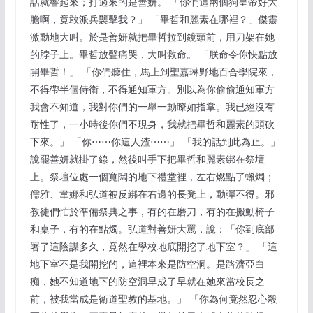
話就響起來；打過來的是善妍。 「你們這兩個狗皇帝好大
膽啊，竟敢派兵襲擊我？」 「畢哲和麗素在哪裡？」傑靈
激動地大叫。於是善妍就把畢哲拉到鏡頭前，用刀架在她
的脖子上。畢哲放聲痛哭，大叫救命。 「朕命令你快點放
開畢哲！」 「你們聽住，馬上到聖嘉琳野地百合學院來，
不得帶半個侍衛，不得通知軍方。別以為你偷偷通知軍方
我會不知道，我對你們的一舉一動瞭如指掌。我已經沒有
耐性了，一小時後你們不現身，我就把畢哲和麗素的頭砍
下來。」 「你⋯⋯你這人渣⋯⋯」 「我的話到此為止。」
說罷善妍就掛了線，然後叫手下把畢哲和麗素綁在祭壇
上。祭壇位處一個寬闊的地下禮堂裡，左右燃點了蠟燭；
儒雅、韋娜和弘道被反綁在右邊的長凳上，動彈不得。邪
教徒們忙於準備祭典之事，有的在磨刀，有的在搬動椅子
和桌子，有的在點燭。弘道對善妍大罵，說：「你到底部
署了這陰謀多久，竟然在學校地底開挖了地下室？」 「這
地下室不是我開挖的，這裡本來是防空洞。是路濟亞白
痴，她不知道地下的防空洞早成了早就在她來當校長之
前，被我當成是衛道聖教的基地。」 「你為何竟然忍心殺