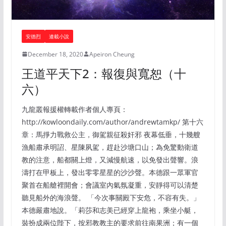
安德烈
連載小說
December 18, 2020
Apeiron Cheung
王道平天下2：報復與寬恕（十
六）
九龍叢報援權轉載作者個人專頁：
http://kowloondaily.com/author/andrewtamkp/ 第十六
章：馬掙力戰救公主，御駕親征殺奸邪 夜幕低垂，十幾艘
漁船肅承明詔、星陳夙駕，趕赴沙塘口山；為免驚動衛道
教的注意，船都關上燈，又減慢航速，以免發出聲響。浪
濤打在甲板上，發出零零星星的沙沙聲。本德跟一眾軍官
聚首在船艙裡開會；會議室內氣氛凝重，安靜得可以清楚
聽見船外的海浪聲。 「今次事關殿下安危，不容有失。」
本德嚴肅地說。「莉莎和志美已經穿上龍袍，乘坐小艇，
裝扮成兩位陛下，按邪教教主的要求前往南果洲；有一個