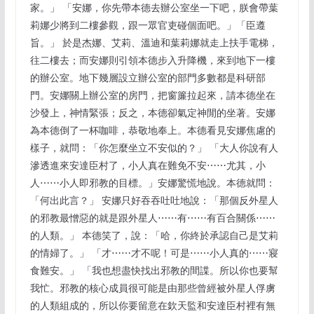
家。」 「安娜，你先帶本德去辦公室坐一下吧，朕會帶葉
莉娜少將到二樓參觀，跟一眾官吏碰個面吧。」「臣遵
旨。」 於是杰娜、艾莉、溫迪和葉莉娜就走上扶手電梯，
往二樓去；而安娜則引領本德步入升降機，來到地下一樓
的辦公室。地下幾層設立辦公室的部門多數都是科研部
門。安娜關上辦公室的房門，把窗簾拉起來，請本德坐在
沙發上，神情緊張；反之，本德卻氣定神閒的坐著。安娜
為本德倒了一杯咖啡，恭敬地奉上。本德看見安娜焦慮的
樣子，就問：「你怎麼坐立不安似的？」 「大人你說有人
滲透進來安達臣村了，小人真在難免不安⋯⋯尤其，小
人⋯⋯小人即邪教的目標。」安娜驚慌地說。本德就問：
「何出此言？」 安娜只好吞吞吐吐地說：「那個反外星人
的邪教最憎惡的就是跟外星人⋯⋯有⋯⋯有百合關係⋯⋯
的人類。」 本德笑了，說：「哈，你終於承認自己是艾莉
的情婦了。」 「才⋯⋯才不呢！可是⋯⋯小人真的⋯⋯寢
食難安。」 「我也想盡快找出邪教的間諜。所以你也要幫
我忙。邪教的核心成員很可能是由那些曾經被外星人俘虜
的人類組成的，所以你要留意在欽天監和安達臣村裡有無