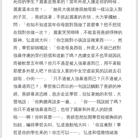
死你的學生？麗素是無辜的！當年外星人擄走你的時候，
麗素還未出世！」 「她長大後就會跟她母親一樣沾染人類
的子宮。」善妍說著，手抓起麗素的衣領，大力掌摑她，
問：「你知不知道當年你母親對我做了甚麼事？想不想現
在我對你做一次？」 麗素哭哭啼啼，不敢直視善妍猙獰的
眼神。弘道就大叫：「你怎能對小孩說這種東西⋯⋯」 然
而，畢哲卻插嘴說：「你老母臭西啦，外星人不就已經對
強暴俘虜的罪行賠償和道歉了嗎？杰娜女皇不也早就因此
而被軟禁五年嗎？你只不過是被人強暴過而已，用不著殺
那麼多外星人吧？你這沒人要的中女空虛寂莫的話就去召
妓啦，仆街⋯⋯」 「只不過被人強暴過而已？只不過被人
強暴過而已？」畢哲衝口而出的一句說話觸動了善妍的神
經。善妍暴戾恣睢，急步走近畢哲，拉扯著她的衣領，大
聲地說：「你夠膽再說多一遍。」 「你⋯⋯我說錯了嗎？
你只不過被強暴過而已，也領了國家和外星人的賠償
啦⋯⋯啊！你幹甚麼⋯⋯」 善妍忽然扯開畢哲校裙胸前的
扣鈕，嚇得畢哲尖叫。弘道激動地大叫：「你這禽獸！畢
哲是你的學生來的！你怎可以⋯⋯」 弘道和儒雅情緒激