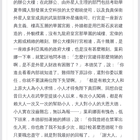
的辦公大樓；在此辦公、由外星人主理的部門包括考助華
夏帝國人類發展太空科技的太空都統使司，以及負責保衛
外星人皇室成員的武裝部隊外星儀衛司。行宮是一座新古
典主義、樓高五層的華麗宮殿，外牆都是用巴斯石炭岩建
造的，外貌樸素，沒有九龍府皇宮那華麗的城樓、宏偉的
大殿或精緻的雕刻。辦公大樓與行宮相連，高十幾層，是
一座維多利亞風格的政府大樓，也是沒有甚麼雕刻。葉莉
娜一下車，就驚訝地問本德：「怎麼行宮建得那麼簡陋的
啊，是不是外星人財政有困難了？」 本德笑了，說：「你
進去看看內部就知道了。難得陛下原諒你，還對你委以重
任，你就不要讓兩位陛下失望啊。」 「都是有賴文大人和
上原大人為小人求情，小人才得免陛下責罰啊。回想自從
昔日大人在武學堂提拔小人以來，每次小人闖禍，都是有
賴大人一次又一次的幫助小人，大人對小人的大恩大德，
小人實在沒齒難忘，無以為報⋯⋯」葉莉娜面有愧色，低
下頭來，本德卻拍著她的膊頭，說：「你我曾經在禁軍出
生入死，你也救了我不知多少次，能計較甚麼恩德呢？你
只要職忠盡守，就是對我最好的回報了。」 「謝大人。」