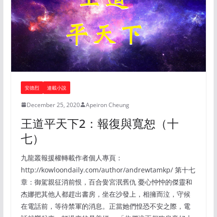
安德烈
連載小說
December 25, 2020
Apeiron Cheung
王道平天下2：報復與寬恕（十
七）
九龍叢報援權轉載作者個人專頁：
http://kowloondaily.com/author/andrewtamkp/ 第十七
章：御駕親征消前恨，百合黌宮泯舊仇 憂心忡忡的傑靈和
杰娜把其他人都趕出書房，坐在沙發上，相擁而泣，守候
在電話前，等待禁軍的消息。正當她們惶恐不安之際，電