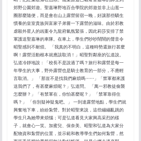
郊野公園郊遊。聖嘉琳野地百合學院的郊遊並非上山逛一
圈那麼隨便，而是會在山上露營留宿一晚，好讓那些驕生
慣養的皇室貴族與富家子弟嘗一下露營的滋味。由於邪教
虐殺外星人的凶案令九龍府氣氛緊張，因此莉莎安排了禁
軍護送聖嘉琳的車隊。在車上，學生們吵吵鬧鬧的聲音令
昭聖感到不耐煩。 「我真的不明白，這種時勢還旅行甚麼
啊！露營活動根本就應該取消！」昭聖對鄰座的弘道說。
弘道冷靜地說：「校長不是說過了嗎？旅行和露營是每一
年學生的大事，野外露營也是騎士教育的一部分，不應輕
言取消。」 「那豈不是找我們麻煩嗎⋯⋯」「禁軍都來護
送我們了，有甚麼麻煩呢？」弘道問。 「萬一邪教徒偷襲
怎麼辦？」「有禁軍在，你怕甚麼呢？」 「禁軍靠得住
嗎？」 「你別疑神疑鬼吧。」 一到達露營地點，學生們就
興奮地下車，紛紛紮營。對於昭聖來說，這些繃繃亂跳的
學生只為她帶來煩惱；可是弘道看見大家興高采烈的樣
子，就會心一笑。加蜜兒、保奈美、昭聖和弘道為大家分
配物資和紮營的位置，並示範和教導學生們如何紮營，然