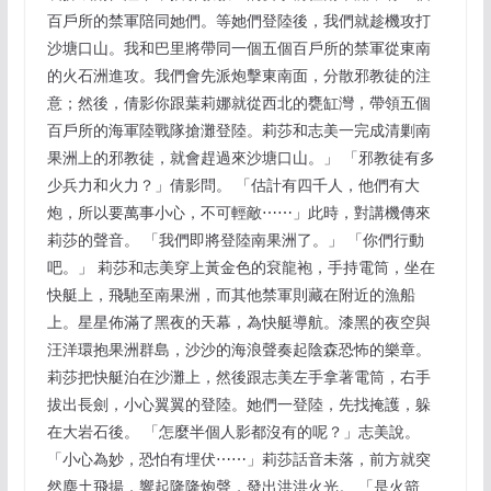
百戶所的禁軍陪同她們。等她們登陸後，我們就趁機攻打
沙塘口山。我和巴里將帶同一個五個百戶所的禁軍從東南
的火石洲進攻。我們會先派炮擊東南面，分散邪教徒的注
意；然後，倩影你跟葉莉娜就從西北的甕缸灣，帶領五個
百戶所的海軍陸戰隊搶灘登陸。莉莎和志美一完成清剿南
果洲上的邪教徒，就會趕過來沙塘口山。」 「邪教徒有多
少兵力和火力？」倩影問。 「估計有四千人，他們有大
炮，所以要萬事小心，不可輕敵⋯⋯」此時，對講機傳來
莉莎的聲音。 「我們即將登陸南果洲了。」 「你們行動
吧。」 莉莎和志美穿上黃金色的袞龍袍，手持電筒，坐在
快艇上，飛馳至南果洲，而其他禁軍則藏在附近的漁船
上。星星佈滿了黑夜的天幕，為快艇導航。漆黑的夜空與
汪洋環抱果洲群島，沙沙的海浪聲奏起陰森恐怖的樂章。
莉莎把快艇泊在沙灘上，然後跟志美左手拿著電筒，右手
拔出長劍，小心翼翼的登陸。她們一登陸，先找掩護，躲
在大岩石後。 「怎麼半個人影都沒有的呢？」志美說。
「小心為妙，恐怕有埋伏⋯⋯」莉莎話音未落，前方就突
然塵土飛揚，響起隆隆炮聲，發出洪洪火光。 「是火箭