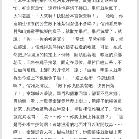
而笨手笨腳的畢哲卻無法紮好帳篷。於是山娜走過來幫
忙，卻愈幫愈忙，連營柱也穿錯了接口。畢哲就生氣了，
大叫著說：「人來啊！快點給本宮紮營啊！」 「哈哈，你
這嬌生慣養的公主殿下連紮個營也不會嗎？」儒雅看見畢
哲和山娜雞手鴨腳的樣子，就取笑畢哲。畢哲氣壞了，就
說：「你⋯⋯你的帳篷呢？」 「當然一早紮好啦，看，就
在那邊。」儒雅得意洋洋的指著右邊的帳篷；可是，她竟
然把那個圓頂的帳篷上下倒轉，圓頂貼著地，帳篷的底部
朝天，四角被繩子拉緊，固定在原位。畢哲目瞪口呆，不
知如何反應。山娜則駁斥儒雅，說：「白痴！明眼人就看
得出你連上下也顛倒了啦！」 「這是藝術！你識條鐵
啊？」儒雅死撐說。 「殿下你快點紮營吧，快要日落
了！」韋娜喊叫著說。畢哲和儒雅回頭，卻看不見韋娜；
再抬頭一看，才驚覺韋娜竟然爬上樹上，用繩子把帳篷吊
起來，想把帳篷懸掛在半空中。畢哲和儒雅嚇呆了。儒雅
就詫異地問：「喂⋯⋯你⋯⋯你爬上樹上幹甚麼？」 「這
是野外求生技能啊！遠離濕滑的地面才可以避開蚊蟲⋯⋯
啊！」韋娜話音未落，樹枝就斷了，她跟帳篷就從樹上丟