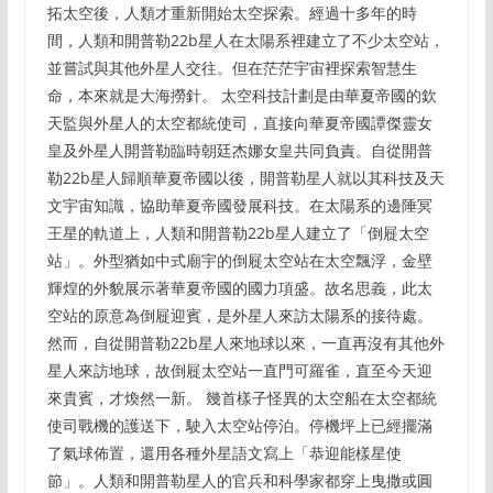
拓太空後，人類才重新開始太空探索。經過十多年的時
間，人類和開普勒22b星人在太陽系裡建立了不少太空站，
並嘗試與其他外星人交往。但在茫茫宇宙裡探索智慧生
命，本來就是大海撈針。 太空科技計劃是由華夏帝國的欽
天監與外星人的太空都統使司，直接向華夏帝國譚傑靈女
皇及外星人開普勒臨時朝廷杰娜女皇共同負責。自從開普
勒22b星人歸順華夏帝國以後，開普勒星人就以其科技及天
文宇宙知識，協助華夏帝國發展科技。在太陽系的邊陲冥
王星的軌道上，人類和開普勒22b星人建立了「倒屣太空
站」。外型猶如中式廟宇的倒屣太空站在太空飄浮，金壁
輝煌的外貌展示著華夏帝國的國力項盛。故名思義，此太
空站的原意為倒屣迎賓，是外星人來訪太陽系的接待處。
然而，自從開普勒22b星人來地球以來，一直再沒有其他外
星人來訪地球，故倒屣太空站一直門可羅雀，直至今天迎
來貴賓，才煥然一新。 幾首樣子怪異的太空船在太空都統
使司戰機的護送下，駛入太空站停泊。停機坪上已經擺滿
了氣球佈置，還用各種外星語文寫上「恭迎能樣星使
節」。人類和開普勒星人的官兵和科學家都穿上曳撒或圓