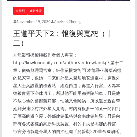
安德烈
連載小說
November 19, 2020
Apeiron Cheung
王道平天下2：報復與寬恕（十
二）
九龍叢報援權轉載作者個人專頁：
http://kowloondaily.com/author/andrewtamkp/ 第十二
章：儀衛無理闖宮室，細作留恨燒衙門 本德乘坐著葉莉娜
的私家車，跟她一同來到外星人聚居地安達臣村，穿過外
星人士兵設置的檢查站，經過街道，再進入行宮。因為本
德被傑靈下令休假了，所以他不能用都察院的車，只是他
不放心他的舊部葉莉娜，怕她又會闖禍，所以還是親自帶
她到安達臣村跟外星人見需。村內有很多一間又一間四到
五層高的獨立屋，外部建築風格與嶺南建築無異，只是內
部有各式各樣的高新科技裝置。村的中央是杰娜的行宮，
行宮旁邊就是外星人的自治組織「開普勒22b星帝國朝廷」