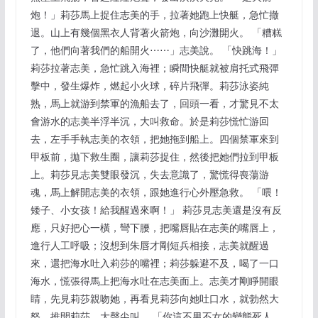
炮！」莉莎馬上捉住志美的手，拉著她跑上快艇，急忙撤
退。山上有幾個黑衣人背著火箭炮，向沙灘開火。 「糟糕
了，他們向著我們的船開火⋯⋯」志美說。 「快跳海！」
莉莎拉著志美，急忙跳入海裡；瞬間快艇就被肩托式飛彈
擊中，發生爆炸，燃起小火球，碎片飛彈。莉莎泳姿純
熟，馬上就游到禁軍的漁船去了，回頭一看，才驚見不太
會游水的志美半浮半沉，大叫救命。於是莉莎慌忙游回
去，左手手執志美的衣領，把她拖到船上。四個禁軍來到
甲板前，拋下救生圈，讓莉莎捉住，然後把她們拉到甲板
上。莉莎見志美雙眼發沉，失去意識了，驚慌得喪蕩游
魂，馬上解開志美的衣領，跟她進行心外壓急救。 「喂！
矮子、小女孩！給我醒過來啊！」 莉莎見志美還是沒有反
應，只好把心一橫，彎下腰，把嘴唇貼在志美的嘴唇上，
進行人工呼吸；沒想到朱唇才剛短兵相接，志美就醒過
來，還把海水吐入莉莎的嘴裡；莉莎躲避不及，喝了一口
海水，慌張得馬上把海水吐在志美面上。志美才剛睜開眼
睛，先見莉莎親吻她，再看見莉莎向她吐口水，就勃然大
怒，推開莉莎，大聲尖叫。 「你這不男不女的變態死人