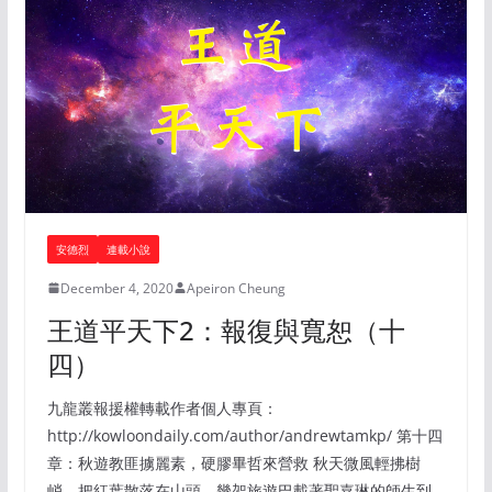
安德烈
連載小說
December 4, 2020
Apeiron Cheung
王道平天下2：報復與寬恕（十
四）
九龍叢報援權轉載作者個人專頁：
http://kowloondaily.com/author/andrewtamkp/ 第十四
章：秋遊教匪擄麗素，硬膠畢哲來營救 秋天微風輕拂樹
峭，把紅葉散落在山頭。幾架旅遊巴載著聖嘉琳的師生到