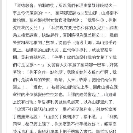
『道德教會』的邪教徒，所以我們有理由懷疑昨晚縱火一
事是你們策劃的⋯⋯」 葉莉娜驚訝地回望山娜，山娜卻不
敢抬頭。葉莉娜就對女警官激動地說：「我警告你，你別
冤枉我的女兒！」 「我們現在要把你和你的女兒押回調查
局去接受調查，快點起行，否則將視為阻差辦公！」 幾個
警察粗暴地推開了熙寧，從他手上搶過山娜，為山娜手銬
戴上。被嚇壞的山娜大哭，正想伸手掙扎，就被警察掌
摑。葉莉娜就怒吼：「停手！你們怎麼打我的女兒了？我
們可是世族⋯⋯」 女警官大力掌摑了葉莉娜一巴掌，奸笑
著說：「你不合作一點的話，我脫光她的衣服也行啊，我
們可是調查局的警察。哈哈。人來，收隊，把她們兩個押
回去！」「遵命。」 被捕的山娜無法上學，因此山娜在課
室裡的座位就變得空空如也。上課的鐘聲響起了，山娜還
是沒有出現；畢哲和利奧就焦急起來，以為山娜遲到了。
「你還不打電話給山娜？」畢哲催促著利奧，利奧卻拿著
手機無奈地說：「山娜的手機關掉了，接不通。」 「利奧
同學，都已經上課了，你怎麼還不把手機收好？」昭聖高
聲斥責利奧，嚇得利奧馬上把手機塞入書包。畢哲卻反駁