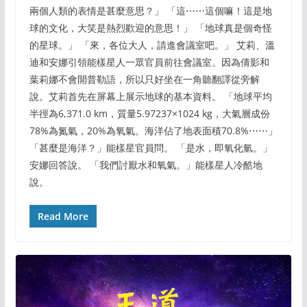
兩個人類的表情是甚麼意思？」 「這⋯⋯這個嘛！這是地
球的文化，大笑是熱烈歡迎的意思！」 「地球真是個奇怪
的星球。」 「來，各位大人，請進會議室吧。」 艾莉、溫
迪和安娜引領能樣星人一眾官員前往會議室。因為倩影和
葉莉娜不會開普勒語，所以只好坐在一角聽翻譯從旁解
說。艾莉首先在屏幕上展示地球的基本資料。 「地球平均
半徑為6,371.0 km，質量5.97237×1024 kg，大氣層成份
78%為氮氣，20%為氧氣。海洋佔了地表面積70.8%⋯⋯」
「甚麼是海洋？」能樣星官員問。 「是水，即氧化氫。」
安娜回答說。 「我們討厭水和氧氣。」能樣星人冷酷地
說。
Read More