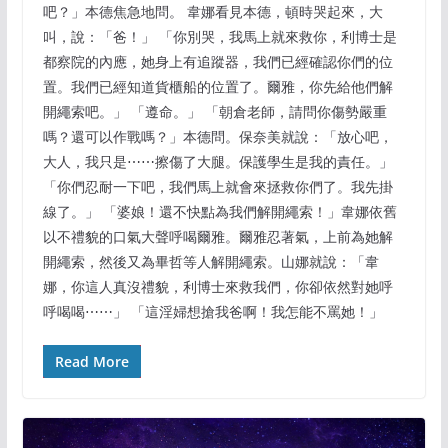
吧？」本德焦急地問。 韋娜看見本德，頓時哭起來，大
叫，說：「爸！」 「你別哭，我馬上就來救你，利博士是
都察院的內應，她身上有追蹤器，我們已經確認你們的位
置。我們已經知道貨櫃船的位置了。爾雅，你先給他們解
開繩索吧。」 「遵命。」 「朝倉老師，請問你傷勢嚴重
嗎？還可以作戰嗎？」本德問。保奈美就說：「放心吧，
大人，我只是⋯⋯擦傷了大腿。保護學生是我的責任。」
「你們忍耐一下吧，我們馬上就會來拯救你們了。我先掛
線了。」 「婆娘！還不快點為我們解開繩索！」韋娜依舊
以不禮貌的口氣大聲呼喝爾雅。爾雅忍著氣，上前為她解
開繩索，然後又為畢哲等人解開繩索。山娜就說：「韋
娜，你這人真沒禮貌，利博士來救我們，你卻依然對她呼
呼喝喝⋯⋯」 「這淫婦想搶我爸啊！我怎能不罵她！」
Read More