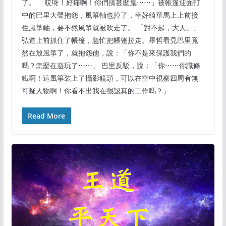
了。 「哎呀！好痛啊！你們搞甚麼鬼⋯⋯」被帳篷迎面打
中的巴里大聲抱怨，風箏軸也掉了，幸好綺華馬上上前接
住風箏軸，要不然風箏就被吹走了。 「對不起，大人。」
弘道上前抓住了帳篷，急忙把帳篷拉走。畢哲看見巴里竟
然在放風箏了，就抱怨他，說：「你不是來保護我們的
嗎？怎麼在遊玩了⋯⋯」 巴里反駁，說：「你⋯⋯你識條
鐵啊！這風箏裝上了攝影鏡頭，可以在空中視察四周有無
可疑人物啊！你看不出我在很認真的工作嗎？」
Read More