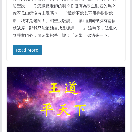
昭聖說：「你怎樣做老師的啊？你沒有為學生點名的嗎？
你不見山娜沒有上課嗎？」 「我點不點名不用你指指點
點，我才是老師！」昭聖反駁說。「葉山娜同學沒有請假
就缺席，那我只能把她當成是曠課⋯⋯」 這時候，弘道來
到課室門外，向昭聖招手，說：「昭聖，你過來一下。」
Read More