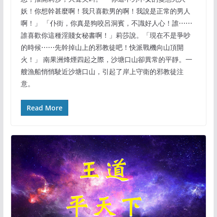
妖！你想幹甚麼啊！我只喜歡男的啊！我說是正常的男人
啊！」 「仆街，你真是狗咬呂洞賓，不識好人心！誰⋯⋯
誰喜歡你這種淫賤女秘書啊！」莉莎說。「現在不是爭吵
的時候⋯⋯先幹掉山上的邪教徒吧！快派戰機向山頂開
火！」 南果洲烽煙四起之際，沙塘口山卻異常的平靜。一
艘漁船悄悄駛近沙塘口山，引起了岸上守衛的邪教徒注
意。
Read More