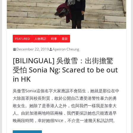
FEATURED
人物專訪
時事
最新
December 22, 2019
Apeiron Cheung
[BILINGUAL] 吳傲雪：出街擔驚
受怕 Sonia Ng: Scared to be out
in HK
吳傲雪Sonia這個名字大家應該不會陌生，她就是那位在中
大除面罩與校長對質，敢於公開自己遭受港警性暴力的勇
敢女生。她除了是香港人之外，也與我們一樣我是加拿大
人。由於加港兩地時區兩極，我們要採訪她也只能透過早
晚兩段時間，幸好她很Nice，不介意一連幾天私訊訪問。