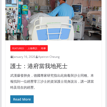
FEATURED
人物專訪
時事
January 16, 2020
Apeiron Cheung
護士：港府當我地死士
武漢爆發肺炎，德國專家研究指出此病毒與沙士同種。本
報找到一位經歷零三沙士的資深護士現身說法，講一講當
時及現在的經歷。
Read More