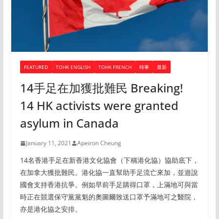
FEATURED
TOHK ENGLISH
TOHK FRENCH
時事
最新
14手足在加獲批難民 Breaking!
14 HK activists were granted
asylum in Canada
January 11, 2021
Apeiron Cheung
14名香港手足在新香港文化協會（下稱港化協）協助底下，
在加拿大獲批難民。港化協一直幫助手足流亡來加，並遊說
國會支持香港抗爭。例如早前手足購得口罩，上滿地可與當
時正在競選保守黨黨魁的奧圖爾致送口罩予滿地可之醫院，
亦是港化協之安排。