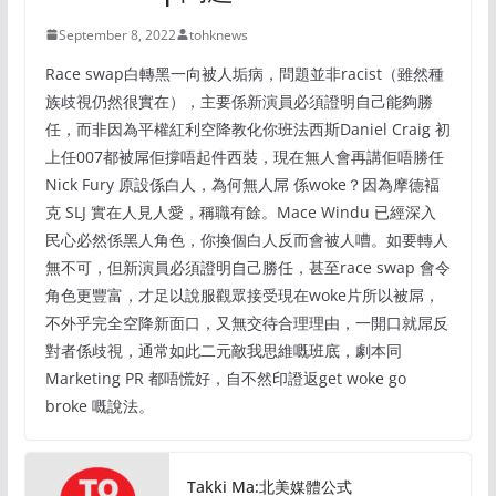
September 8, 2022
tohknews
Race swap白轉黑一向被人垢病，問題並非racist（雖然種
族歧視仍然很實在），主要係新演員必須證明自己能夠勝
任，而非因為平權紅利空降教化你班法西斯Daniel Craig 初
上任007都被屌佢撐唔起件西裝，現在無人會再講佢唔勝任
Nick Fury 原設係白人，為何無人屌 係woke？因為摩德褔
克 SLJ 實在人見人愛，稱職有餘。Mace Windu 已經深入
民心必然係黑人角色，你換個白人反而會被人嘈。如要轉人
無不可，但新演員必須證明自己勝任，甚至race swap 會令
角色更豐富，才足以說服觀眾接受現在woke片所以被屌，
不外乎完全空降新面口，又無交待合理理由，一開口就屌反
對者係歧視，通常如此二元敵我思維嘅班底，劇本同
Marketing PR 都唔慌好，自不然印證返get woke go
broke 嘅說法。
Takki Ma:北美媒體公式