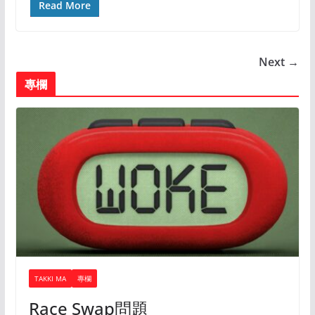
Read More
Next →
專欄
TAKKI MA
專欄
Race Swap問題