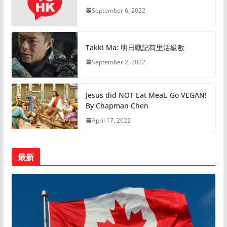
September 6, 2022
Takki Ma: 明日戰記荷里活級數
September 2, 2022
Jesus did NOT Eat Meat. Go VEGAN!
By Chapman Chen
April 17, 2022
最新