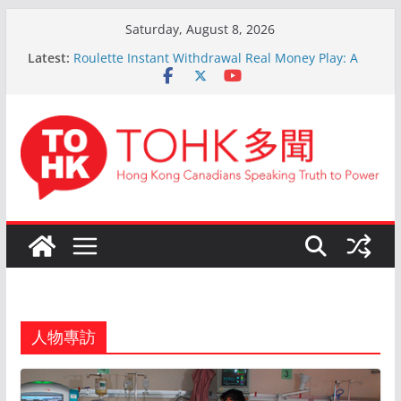
Skip
Saturday, August 8, 2026
to
Latest:
Roulette Instant Withdrawal Real Money Play: A
content
Comprehensive Guide
Kokemus Kansainvälinen Ruletti: Parhaat Vinkit ja
Taktiikat Voittamiseen
En ligne Roulette astuces: Conseils d’un expert
après 15 ans d’expérience
Live Roulette avec Crypto: Le Guide Complet pour
les Joueurs Expérimentés
The Ultimate Guide to Online Roulette
人物專訪