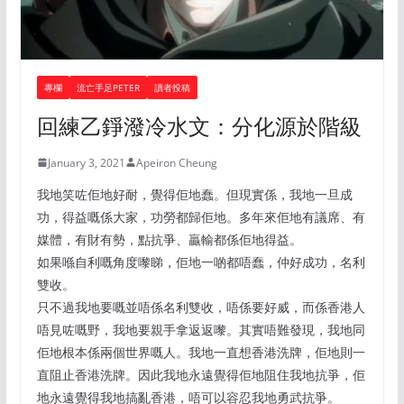
專欄
流亡手足PETER
讀者投稿
回練乙錚潑冷水文：分化源於階級
January 3, 2021
Apeiron Cheung
我地笑咗佢地好耐，覺得佢地蠢。但現實係，我地一旦成
功，得益嘅係大家，功勞都歸佢地。多年來佢地有議席、有
媒體，有財有勢，點抗爭、贏輸都係佢地得益。
如果喺自利嘅角度嚟睇，佢地一啲都唔蠢，仲好成功，名利
雙收。
只不過我地要嘅並唔係名利雙收，唔係要好威，而係香港人
唔見咗嘅野，我地要親手拿返返嚟。其實唔難發現，我地同
佢地根本係兩個世界嘅人。我地一直想香港洗牌，佢地則一
直阻止香港洗牌。因此我地永遠覺得佢地阻住我地抗爭，佢
地永遠覺得我地搞亂香港，唔可以容忍我地勇武抗爭。