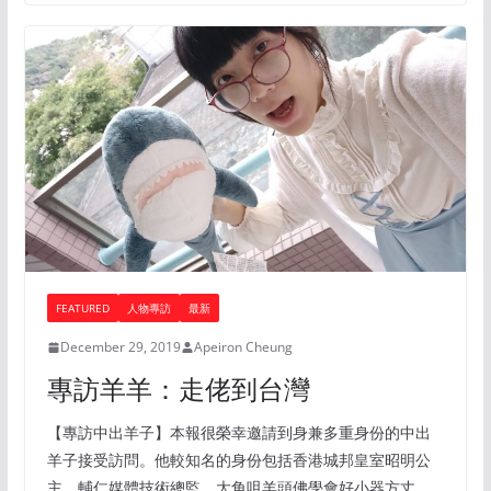
FEATURED
人物專訪
最新
December 29, 2019
Apeiron Cheung
專訪羊羊：走佬到台灣
【專訪中出羊子】本報很榮幸邀請到身兼多重身份的中出
羊子接受訪問。他較知名的身份包括香港城邦皇室昭明公
主、輔仁媒體技術總監、大角咀羊頭佛學會好小器方丈