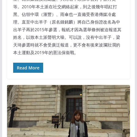
等。2010年本土派在社交網絡起家，到之後幾年唱紅打
黑、佔領中環（滙豐）、雨傘也一直備受香港傳媒冷處
理。直至中出羊子（原名鍾銘麟）將自己身份證改名為中
出羊子再於2015年參選，報紙才因為選舉條例被迫報道其
姓名，以致本土派聲明大噪。可以說，沒有中出羊子，梁
天琦參選時就不會受廣泛報道，更不會有後來波瀾壯濶的
本土運動及2019年的憲法保衞戰。
Read More