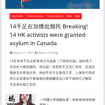
FEATURED
TOHK ENGLISH
TOHK FRENCH
時事
最新
14手足在加獲批難民 Breaking!
14 HK activists were granted
asylum in Canada
January 11, 2021
Apeiron Cheung
14名香港手足在新香港文化協會（下稱港化協）協助底下，
在加拿大獲批難民。港化協一直幫助手足流亡來加，並遊說
國會支持香港抗爭。例如早前手足購得口罩，上滿地可與當
時正在競選保守黨黨魁的奧圖爾致送口罩予滿地可之醫院，
亦是港化協之安排。
一代賤人李偲嫣拉柴！哈哈哈哈哈哈哈
哈哈！