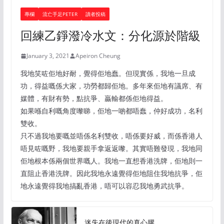
專欄
流亡手足PETER
讀者投稿
回練乙錚潑冷水文：分化源於階級
January 3, 2021
Apeiron Cheung
我地笑咗佢地好耐，覺得佢地蠢。但現實係，我地一旦成
功，得益嘅係大家，功勞都歸佢地。多年來佢地有議席、有
媒體，有財有勢，點抗爭、贏輸都係佢地得益。
如果喺自利嘅角度嚟睇，佢地一啲都唔蠢，仲好成功，名利
雙收。
只不過我地要嘅並唔係名利雙收，唔係要好威，而係香港人
唔見咗嘅野，我地要親手拿返返嚟。其實唔難發現，我地同
佢地根本係兩個世界嘅人。我地一直想香港洗牌，佢地則一
直阻止香港洗牌。因此我地永遠覺得佢地阻住我地抗爭，佢
地永遠覺得我地搞亂香港，唔可以容忍我地勇武抗爭。
迷失在後現代的真心膠