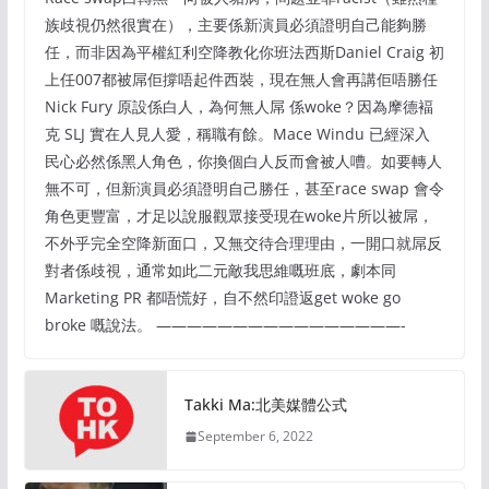
族歧視仍然很實在），主要係新演員必須證明自己能夠勝
任，而非因為平權紅利空降教化你班法西斯Daniel Craig 初
上任007都被屌佢撐唔起件西裝，現在無人會再講佢唔勝任
Nick Fury 原設係白人，為何無人屌 係woke？因為摩德褔
克 SLJ 實在人見人愛，稱職有餘。Mace Windu 已經深入
民心必然係黑人角色，你換個白人反而會被人嘈。如要轉人
無不可，但新演員必須證明自己勝任，甚至race swap 會令
角色更豐富，才足以說服觀眾接受現在woke片所以被屌，
不外乎完全空降新面口，又無交待合理理由，一開口就屌反
對者係歧視，通常如此二元敵我思維嘅班底，劇本同
Marketing PR 都唔慌好，自不然印證返get woke go
broke 嘅說法。 ————————————————-
Takki Ma:北美媒體公式
September 6, 2022