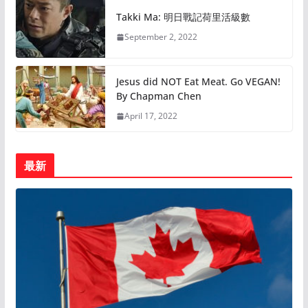
Takki Ma: 明日戰記荷里活級數
September 2, 2022
Jesus did NOT Eat Meat. Go VEGAN!
By Chapman Chen
April 17, 2022
最新