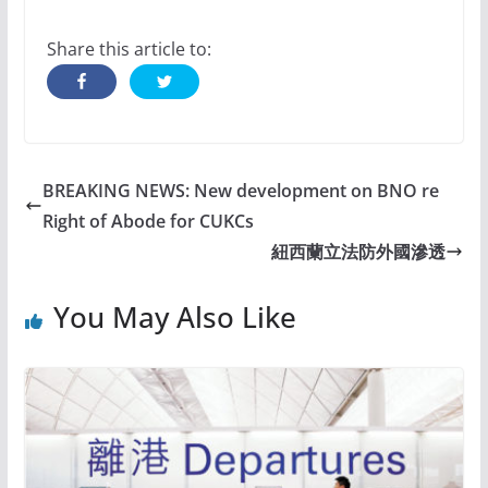
Share this article to:
BREAKING NEWS: New development on BNO re
Right of Abode for CUKCs
紐西蘭立法防外國滲透
You May Also Like