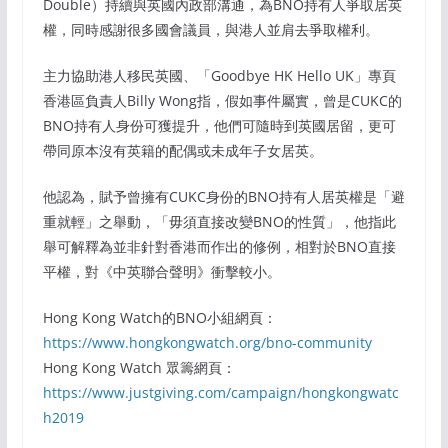
Double）持續與英國內政部溝通，為BNO持有人爭取居英
權，同時感謝很多國會議員，與港人並肩去爭取權利。
主力協助港人移民英國、「Goodbye HK Hello UK」專頁
香港區負責人Billy Wong指，假如事件屬實，曾是CUKC的
BNO持有人身份可獲提升，他們可隨時到英國居留，更可
帶同原本沒有英籍的配偶或未成年子女居英。
他認為，賦予曾擁有CUKC身份的BNO持有人居英權是「避
重就輕」之舉動，「毋須直接改變BNO的性質」，他指此
舉可解釋為並非針對香港而作出的修例，相對於BNO直接
平權，對《中英聯合聲明》衝擊較小。
Hong Kong Watch的BNO小組網頁：
https://www.hongkongwatch.org/bno-community
Hong Kong Watch 眾籌網頁：
https://www.justgiving.com/campaign/hongkongwatc
h2019