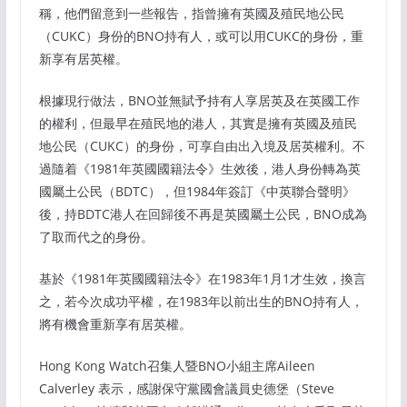
稱，他們留意到一些報告，指曾擁有英國及殖民地公民
（CUKC）身份的BNO持有人，或可以用CUKC的身份，重
新享有居英權。
根據現行做法，BNO並無賦予持有人享居英及在英國工作
的權利，但最早在殖民地的港人，其實是擁有英國及殖民
地公民（CUKC）的身份，可享自由出入境及居英權利。不
過隨着《1981年英國國籍法令》生效後，港人身份轉為英
國屬土公民（BDTC），但1984年簽訂《中英聯合聲明》
後，持BDTC港人在回歸後不再是英國屬土公民，BNO成為
了取而代之的身份。
基於《1981年英國國籍法令》在1983年1月1才生效，換言
之，若今次成功平權，在1983年以前出生的BNO持有人，
將有機會重新享有居英權。
Hong Kong Watch召集人暨BNO小組主席Aileen
Calverley 表示，感謝保守黨國會議員史德堡（Steve