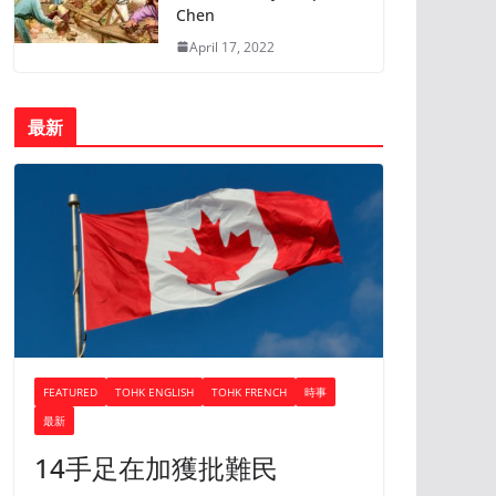
Chen
April 17, 2022
最新
FEATURED
TOHK ENGLISH
TOHK FRENCH
時事
最新
14手足在加獲批難民