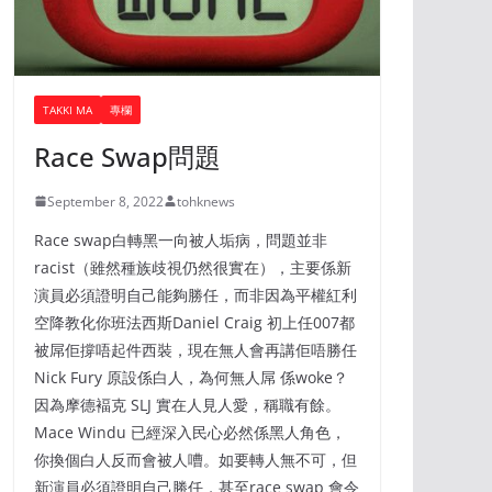
TAKKI MA
專欄
Race Swap問題
September 8, 2022
tohknews
Race swap白轉黑一向被人垢病，問題並非
racist（雖然種族歧視仍然很實在），主要係新
演員必須證明自己能夠勝任，而非因為平權紅利
空降教化你班法西斯Daniel Craig 初上任007都
被屌佢撐唔起件西裝，現在無人會再講佢唔勝任
Nick Fury 原設係白人，為何無人屌 係woke？
因為摩德褔克 SLJ 實在人見人愛，稱職有餘。
Mace Windu 已經深入民心必然係黑人角色，
你換個白人反而會被人嘈。如要轉人無不可，但
新演員必須證明自己勝任，甚至race swap 會令