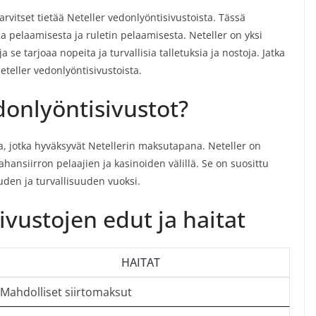
rvitset tietää Neteller vedonlyöntisivustoista. Tässä
 pelaamisesta ja ruletin pelaamisesta. Neteller on yksi
 se tarjoaa nopeita ja turvallisia talletuksia ja nostoja. Jatka
eteller vedonlyöntisivustoista.
donlyöntisivustot?
ta, jotka hyväksyvät Netellerin maksutapana. Neteller on
ansiirron pelaajien ja kasinoiden välillä. Se on suosittu
den ja turvallisuuden vuoksi.
ivustojen edut ja haitat
HAITAT
Mahdolliset siirtomaksut