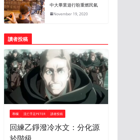
中大畢業遊行盼重燃民氣
November 19, 2020
讀者投稿
專欄
流亡手足PETER
讀者投稿
回練乙錚潑冷水文：分化源
於階級