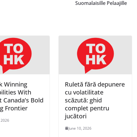
Suomalaisille Pelaajille
k Winning
Ruletă fără depunere
ilities With
cu volatilitate
t Canada’s Bold
scăzută: ghid
g Frontier
complet pentru
jucători
, 2026
June 10, 2026