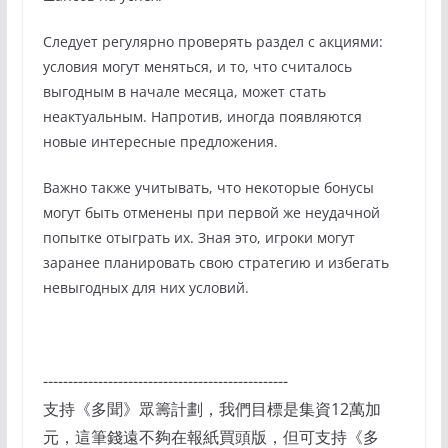
Следует регулярно проверять раздел с акциями:
условия могут меняться, и то, что считалось
выгодным в начале месяца, может стать
неактуальным. Напротив, иногда появляются
новые интересные предложения.
Важно также учитывать, что некоторые бонусы
могут быть отменены при первой же неудачной
попытке отыграть их. Зная это, игроки могут
заранее планировать свою стратегию и избегать
невыгодных для них условий.
-------------------------------------------------
支持《多聞》眾籌計劃，我們目標是集資12萬加
元，這筆錢遠不夠在報紙買頭版，但可支持《多