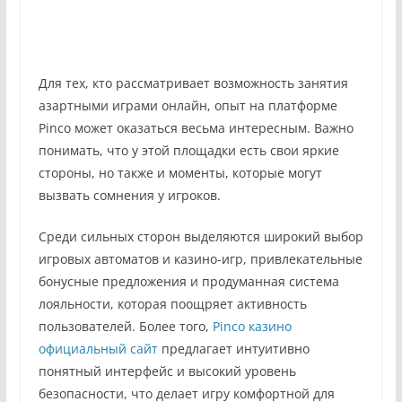
Для тех, кто рассматривает возможность занятия
азартными играми онлайн, опыт на платформе
Pinco может оказаться весьма интересным. Важно
понимать, что у этой площадки есть свои яркие
стороны, но также и моменты, которые могут
вызвать сомнения у игроков.
Среди сильных сторон выделяются широкий выбор
игровых автоматов и казино-игр, привлекательные
бонусные предложения и продуманная система
лояльности, которая поощряет активность
пользователей. Более того,
Pinco казино
официальный сайт
предлагает интуитивно
понятный интерфейс и высокий уровень
безопасности, что делает игру комфортной для