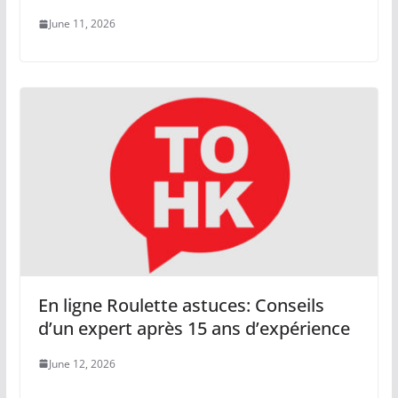
June 11, 2026
En ligne Roulette astuces: Conseils
d’un expert après 15 ans d’expérience
June 12, 2026