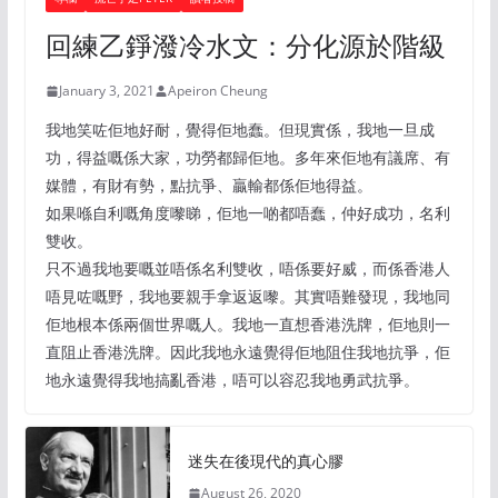
回練乙錚潑冷水文：分化源於階級
January 3, 2021
Apeiron Cheung
我地笑咗佢地好耐，覺得佢地蠢。但現實係，我地一旦成
功，得益嘅係大家，功勞都歸佢地。多年來佢地有議席、有
媒體，有財有勢，點抗爭、贏輸都係佢地得益。
如果喺自利嘅角度嚟睇，佢地一啲都唔蠢，仲好成功，名利
雙收。
只不過我地要嘅並唔係名利雙收，唔係要好威，而係香港人
唔見咗嘅野，我地要親手拿返返嚟。其實唔難發現，我地同
佢地根本係兩個世界嘅人。我地一直想香港洗牌，佢地則一
直阻止香港洗牌。因此我地永遠覺得佢地阻住我地抗爭，佢
地永遠覺得我地搞亂香港，唔可以容忍我地勇武抗爭。
迷失在後現代的真心膠
August 26, 2020