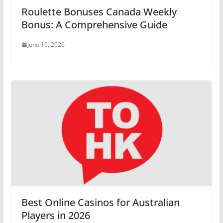
Roulette Bonuses Canada Weekly
Bonus: A Comprehensive Guide
June 10, 2026
Best Online Casinos for Australian
Players in 2026