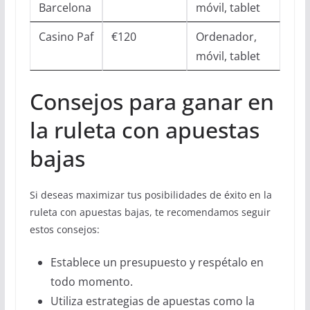
Barcelona
móvil, tablet
Casino Paf
€120
Ordenador,
móvil, tablet
Consejos para ganar en
la ruleta con apuestas
bajas
Si deseas maximizar tus posibilidades de éxito en la
ruleta con apuestas bajas, te recomendamos seguir
estos consejos:
Establece un presupuesto y respétalo en
todo momento.
Utiliza estrategias de apuestas como la