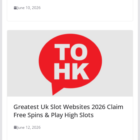
June 10, 2026
Greatest Uk Slot Websites 2026 Claim
Free Spins & Play High Slots
June 12, 2026