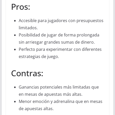
Pros:
Accesible para jugadores con presupuestos
limitados.
Posibilidad de jugar de forma prolongada
sin arriesgar grandes sumas de dinero.
Perfecto para experimentar con diferentes
estrategias de juego.
Contras:
Ganancias potenciales más limitadas que
en mesas de apuestas más altas.
Menor emoción y adrenalina que en mesas
de apuestas altas.