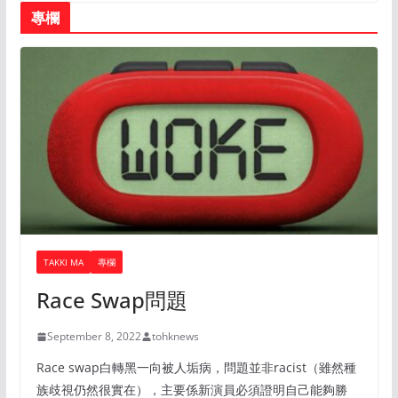
專欄
TAKKI MA
專欄
Race Swap問題
September 8, 2022
tohknews
Race swap白轉黑一向被人垢病，問題並非racist（雖然種
族歧視仍然很實在），主要係新演員必須證明自己能夠勝