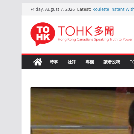
Skip
Latest:
Roulette Instant Wit
Friday, August 7, 2026
to
Comprehensive Gui
Kokemus Kansainvälin
content
Voittamiseen
En ligne Roulette as
ans d’expérience
Live Roulette avec C
Joueurs Expériment
The Ultimate Guide t
時事
社評
專欄
讀者投稿
T