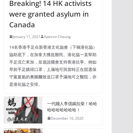
Breaking! 14 HK activists
were granted asylum in
Canada
January 11, 2021
Apeiron Cheung
14名香港手足在新香港文化協會（下稱港化協）
協助底下，在加拿大獲批難民。港化協一直幫助
手足流亡來加，並遊說國會支持香港抗爭。例如
早前手足購得口罩，上滿地可與當時正在競選保
守黨黨魁的奧圖爾致送口罩予滿地可之醫院，亦
是港化協之安排。
一代賤人李偲嫣拉柴！哈哈
哈哈哈哈哈哈哈！
December 16, 2020