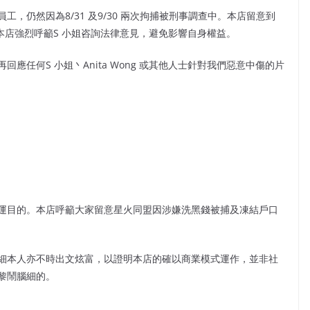
，仍然因為8/31 及9/30 兩次拘捕被刑事調查中。本店留意到
情。本店強烈呼籲S 小姐咨詢法律意見，避免影響自身權益。
任何S 小姐丶Anita Wong 或其他人士針對我們惡意中傷的片
-
運目的。本店呼籲大家留意星火同盟因涉嫌洗黑錢被捕及凍結戶口
細本人亦不時出文炫富，以證明本店的確以商業模式運作，並非社
黎鬧腦細的。