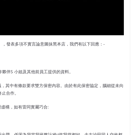
手記」，發表多項不實言論意圖抹黑本店，我們有以下回應：-
前合作夥伴S 小姐及其他前員工提供的資料。
議，其中有條款要求雙方保密內容。由於有此保密協定，腦細從未向
終止合作。
對虛構，如有雷同實屬巧合:
唔出聲，係因為我當我班夥計’偷/借’我貨都好，去左沙田同人交收都