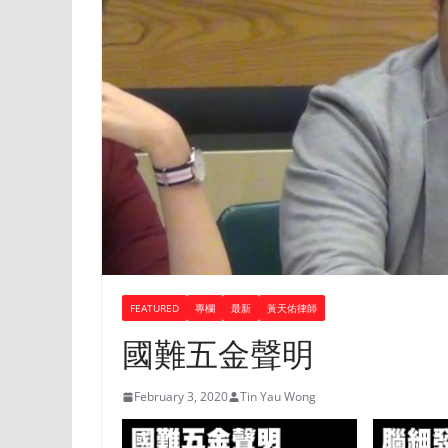
FEATURED
專欄
最新
黃天佑律師
國難五金聲明
February 3, 2020
Tin Yau Wong