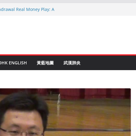
hdrawal Real Money Play: A
de
en Ruletti: Parhaat Vinkit ja Taktiikat
tuces: Conseils d’un expert après 15
rypto: Le Guide Complet pour les
és
o Online Roulette
OHK ENGLISH
黃藍地圖
武漢肺炎