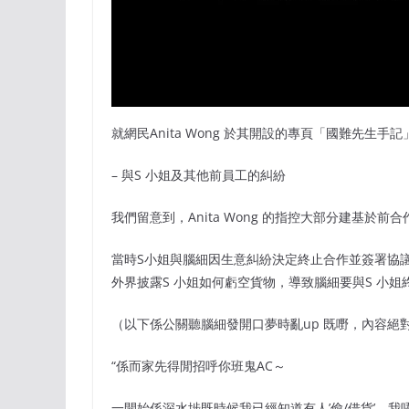
就網民Anita Wong 於其開設的專頁「國難先生
– 與S 小姐及其他前員工的糾紛
我們留意到，Anita Wong 的指控大部分建基於
當時S小姐與腦細因生意糾紛決定終止合作並簽署協
外界披露S 小姐如何虧空貨物，導致腦細要與S 小姐
（以下係公關聽腦細發開口夢時亂up 既嘢，內容絕
“係而家先得閒招呼你班鬼AC～
一開始係深水埗既時候我已經知道有人’偷/借貨’，我