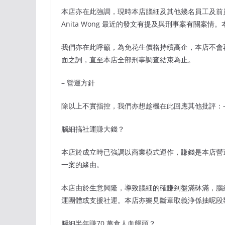
本店亦在此強調，現時本店腦細及其他幾名員工及前員工
Anita Wong 最近的發文有提及與刑事案有關案
我們亦在此呼籲，為免花生價格持續高企，本店不會再回應
面之詞，直至本店全部刑事調查結束為止。
– 營運方針
除以上不實指控，我們亦想趁機在此回應其他批評：
腦細搞社運賺大錢？
本店於成立時已強調以商業模式運作，賺錢是本店營
一案的緣由。
本店由於生意興隆，導致腦細的確賺到盤滿砵滿，腦
運團體或支援社運。本店亦樂見斷章取義浄係抽呢段
腦細半年賺70 萬食人血饅頭？