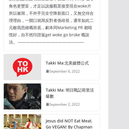
角色更豐富，才足以說服觀眾接受現在woke片
所以被屌，不外乎完全空降新面口，又無交待合
理理由，一開口就屌反對者係歧視，通常如此二
元敵我思維嘅班底，劇本同Marketing PR 都唔
慌好，自不然印證返get woke go broke 嘅說
法。 ————————————————-
Takki Ma:北美媒體公式
September 6, 2022
Takki Ma: 明日戰記荷里活
級數
September 2, 2022
Jesus did NOT Eat Meat.
Go VEGAN! By Chapman