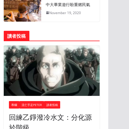
中大畢業遊行盼重燃民氣
November 19, 2020
讀者投稿
專欄
流亡手足PETER
讀者投稿
回練乙錚潑冷水文：分化源
於階級