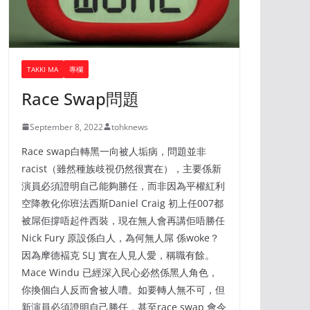
TAKKI MA
專欄
Race Swap問題
September 8, 2022
tohknews
Race swap白轉黑一向被人垢病，問題並非
racist（雖然種族歧視仍然很實在），主要係新
演員必須證明自己能夠勝任，而非因為平權紅利
空降教化你班法西斯Daniel Craig 初上任007都
被屌佢撐唔起件西裝，現在無人會再講佢唔勝任
Nick Fury 原設係白人，為何無人屌 係woke？
因為摩德褔克 SLJ 實在人見人愛，稱職有餘。
Mace Windu 已經深入民心必然係黑人角色，
你換個白人反而會被人嘈。如要轉人無不可，但
新演員必須證明自己勝任，甚至race swap 會令