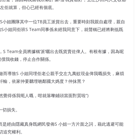
吞左佢就算，但心已經有個底。
時S小姐團隊其中一位TB員工派貨出去，重要時刻我親自處理，親自
S小姐同佢班S Team同事係未經我同意下，就聲稱已經將剩低既
 Team全員將據稱’派’曬出去既貨賣佐俾人。有根有據，因為呢
賠償我收錢，停止合作關係。
做而導致S 小姐同埋佢老公親手交左九萬蚊現金俾我嘅損失，麻煩
有奸輸，依家仲要黐埋啲鄰國大媽度？仲抹黑？
覺得係我呃人嘅，咁就落嚟鋪頭當面對質啦”)
一切損失。
而是經由隱藏真身既網民發佈S 小姐一方片面之詞，藉此逃避可能
切追究權利。