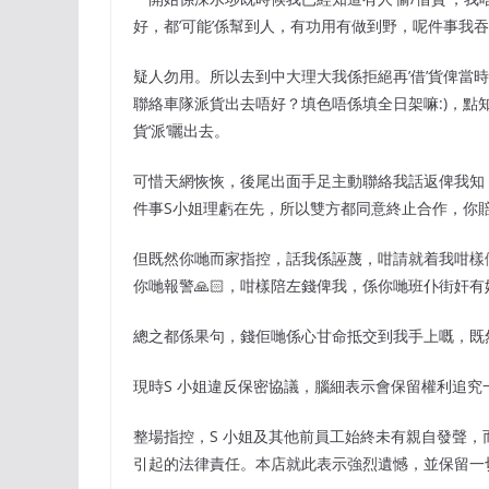
好，都’可能’係幫到人，有功用有做到野，呢件事我
疑人勿用。所以去到中大理大我係拒絕再’借’貨俾當
聯絡車隊派貨出去唔好？填色唔係填全日架嘛:)，點知
貨’派’曬出去。
可惜天網恢恢，後尾出面手足主動聯絡我話返俾我知，S
件事S小姐理虧在先，所以雙方都同意終止合作，你
但既然你哋而家指控，話我係誣蔑，咁請就着我咁樣
你哋報警🙏🏻，咁樣陪左錢俾我，係你哋班仆街奸
總之都係果句，錢佢哋係心甘命抵交到我手上嘅，既然
現時S 小姐違反保密協議，腦細表示會保留權利追究
整場指控，S 小姐及其他前員工始終未有親自發聲，
引起的法律責任。本店就此表示強烈遺憾，並保留一