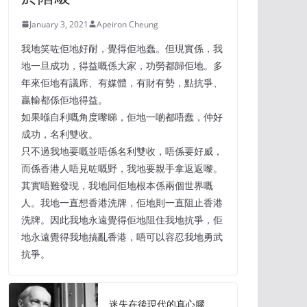
January 3, 2021
Apeiron Cheung
我地笑咗佢地好耐，覺得佢地蠢。但現實係，我
地一旦成功，得益嘅係大家，功勞都歸佢地。多
年來佢地有議席、有媒體，有財有勢，點抗爭、
贏輸都係佢地得益。
如果喺自利嘅角度嚟睇，佢地一啲都唔蠢，仲好
成功，名利雙收。
只不過我地要嘅並唔係名利雙收，唔係要好威，
而係香港人唔見咗嘅野，我地要親手拿返返嚟。
其實唔難發現，我地同佢地根本係兩個世界嘅
人。我地一直想香港洗牌，佢地則一直阻止香港
洗牌。因此我地永遠覺得佢地阻住我地抗爭，佢
地永遠覺得我地搞亂香港，唔可以容忍我地勇武
抗爭。
迷失在後現代的真心膠