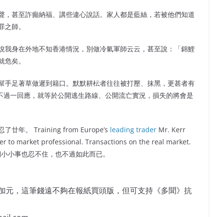
聲，甚至詐癲納福、講些違心說話。家人都是藍絲，若被他們知道
罪之師。
說我身在外地不知香港情況，別做冷氣軍師云云，甚至說：「錦鯉
就危矣。
幫手足著草做遲到籍口。默默耕枟者往往被打壓、抹黑，更甚者有
騙徒。不過一回應，就等於公開逃生路線、公開流亡實況，損失的將會是
raining from Europe’s
leading trader
Mr. Kerr
er to market professional. Transactions on the real market.
們小小事也忍不住，也不過如此而已。
萬加元，這筆錢遠不夠在報紙買頭版，但可支持《多聞》抗