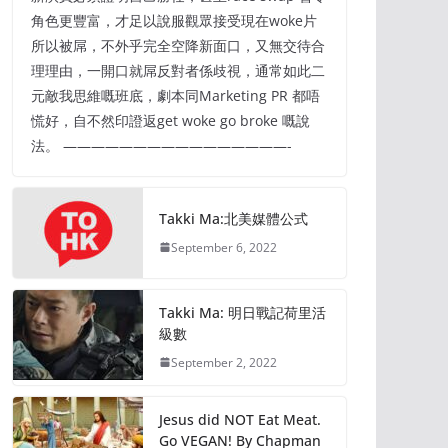
角色更豐富，才足以說服觀眾接受現在woke片
所以被屌，不外乎完全空降新面口，又無交待合
理理由，一開口就屌反對者係歧視，通常如此二
元敵我思維嘅班底，劇本同Marketing PR 都唔
慌好，自不然印證返get woke go broke 嘅說
法。 ————————————————-
Takki Ma:北美媒體公式
September 6, 2022
Takki Ma: 明日戰記荷里活
級數
September 2, 2022
Jesus did NOT Eat Meat.
Go VEGAN! By Chapman