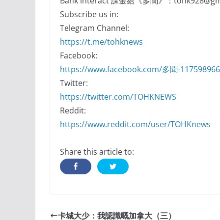
Bank interact 課金給《多聞》：tohk928@gma
Subscribe us in:
Telegram Channel:
https://t.me/tohknews
Facebook:
https://www.facebook.com/多聞-11759896
Twitter:
https://twitter.com/TOHKNEWS
Reddit:
https://www.reddit.com/user/TOHKnews
Share this article to:
卡城大少：我認識嘅加拿大（三）