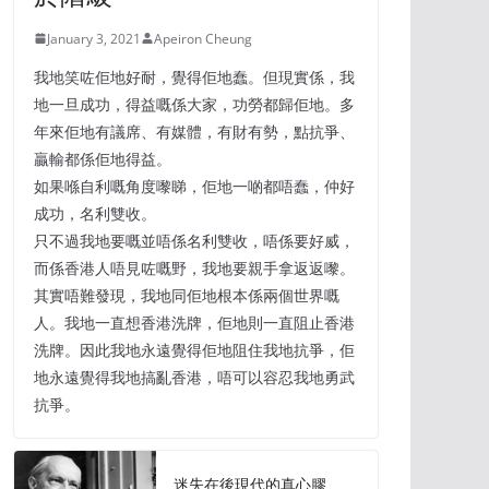
January 3, 2021
Apeiron Cheung
我地笑咗佢地好耐，覺得佢地蠢。但現實係，我
地一旦成功，得益嘅係大家，功勞都歸佢地。多
年來佢地有議席、有媒體，有財有勢，點抗爭、
贏輸都係佢地得益。
如果喺自利嘅角度嚟睇，佢地一啲都唔蠢，仲好
成功，名利雙收。
只不過我地要嘅並唔係名利雙收，唔係要好威，
而係香港人唔見咗嘅野，我地要親手拿返返嚟。
其實唔難發現，我地同佢地根本係兩個世界嘅
人。我地一直想香港洗牌，佢地則一直阻止香港
洗牌。因此我地永遠覺得佢地阻住我地抗爭，佢
地永遠覺得我地搞亂香港，唔可以容忍我地勇武
抗爭。
迷失在後現代的真心膠