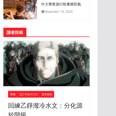
中大畢業遊行盼重燃民氣
November 19, 2020
讀者投稿
專欄
流亡手足PETER
讀者投稿
回練乙錚潑冷水文：分化源
於階級