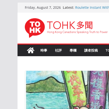
Skip
Latest:
Roulette Instant Wit
Friday, August 7, 2026
to
Comprehensive Gui
Kokemus Kansainvälin
content
Voittamiseen
En ligne Roulette as
ans d’expérience
Live Roulette avec C
Joueurs Expériment
The Ultimate Guide t
時事
社評
專欄
讀者投稿
T