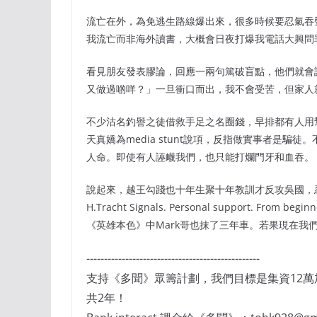
流亡在外，為免逃生路線爆出來，很多時候要忍氣吞
我流亡而非海外讀書，大概會日夜打爆我電話大興問
看見朋友發表膠論，回應一兩句篤破盲點，他們就會
又做過啲咩？」一旦衝口而出，我不會受苦，但家人
不少沽名釣譽之徒借救手足之名圈錢，早排都有人用
天真嬌為media stunt說項，反指做實事者是
人命。即使有人誣衊我們，也只能打爛門牙和血吞。
說起來，越王勾踐也十年生聚十年教訓才反攻吳國，忍了廿年。 T
H.Tracht Signals. Personal support. From beginn
《英雄本色》中Mark哥也抹了三年車。若果現在我
-------------------------------------------------
支持《多聞》眾籌計劃，我們目標是集資12
共2年！