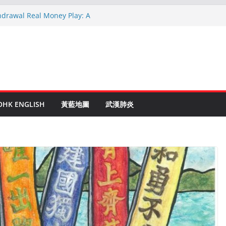
hdrawal Real Money Play: A
de
en Ruletti: Parhaat Vinkit ja Taktiikat
tuces: Conseils d’un expert après 15
rypto: Le Guide Complet pour les
és
o Online Roulette
OHK ENGLISH
黃藍地圖
武漢肺炎