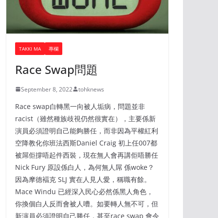
TAKKI MA
專欄
Race Swap問題
September 8, 2022
tohknews
Race swap白轉黑一向被人垢病，問題並非
racist（雖然種族歧視仍然很實在），主要係新
演員必須證明自己能夠勝任，而非因為平權紅利
空降教化你班法西斯Daniel Craig 初上任007都
被屌佢撐唔起件西裝，現在無人會再講佢唔勝任
Nick Fury 原設係白人，為何無人屌 係woke？
因為摩德褔克 SLJ 實在人見人愛，稱職有餘。
Mace Windu 已經深入民心必然係黑人角色，
你換個白人反而會被人嘈。如要轉人無不可，但
新演員必須證明自己勝任，甚至race swap 會令