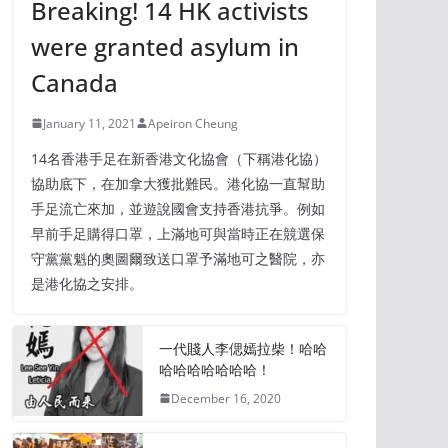
Breaking! 14 HK activists
were granted asylum in
Canada
January 11, 2021
Apeiron Cheung
14名香港手足在新香港文化協會（下稱港化協）
協助底下，在加拿大獲批難民。港化協一直幫助
手足流亡來加，並遊說國會支持香港抗爭。例如
早前手足購得口罩，上滿地可與當時正在競選保
守黨黨魁的奧圖爾致送口罩予滿地可之醫院，亦
是港化協之安排。
一代賤人李偲嫣拉柴！哈哈
哈哈哈哈哈哈哈！
December 16, 2020