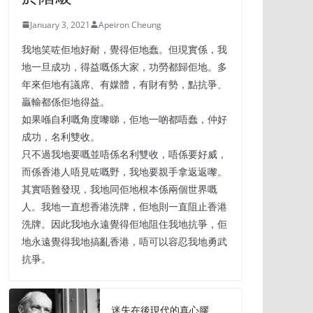
January 3, 2021
Apeiron Cheung
我地笑咗佢地好耐，覺得佢地蠢。但現實係，我
地一旦成功，得益嘅係大家，功勞都歸佢地。多
年來佢地有議席、有媒體，有財有勢，點抗爭、
贏輸都係佢地得益。
如果喺自利嘅角度嚟睇，佢地一啲都唔蠢，仲好
成功，名利雙收。
只不過我地要嘅並唔係名利雙收，唔係要好威，
而係香港人唔見咗嘅野，我地要親手拿返返嚟。
其實唔難發現，我地同佢地根本係兩個世界嘅
人。我地一直想香港洗牌，佢地則一直阻止香港
洗牌。因此我地永遠覺得佢地阻住我地抗爭，佢
地永遠覺得我地搞亂香港，唔可以容忍我地勇武
抗爭。
迷失在後現代的真心膠