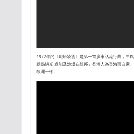
1972年的《鐵塔凌雲》是第一首廣東話流行曲，曲
點點燐光 豈能及漁燈在彼邦」香港人為香港而自豪
歐洲一樣。