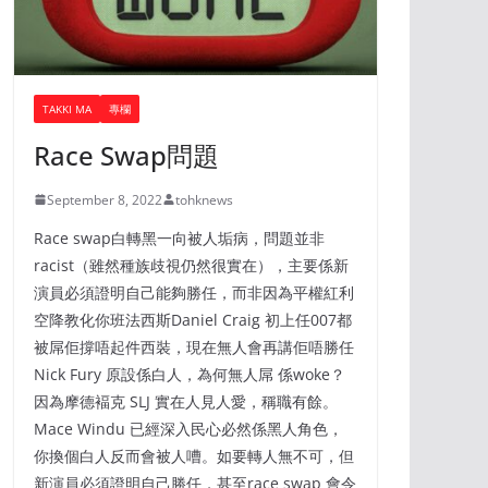
TAKKI MA
專欄
Race Swap問題
September 8, 2022
tohknews
Race swap白轉黑一向被人垢病，問題並非
racist（雖然種族歧視仍然很實在），主要係新
演員必須證明自己能夠勝任，而非因為平權紅利
空降教化你班法西斯Daniel Craig 初上任007都
被屌佢撐唔起件西裝，現在無人會再講佢唔勝任
Nick Fury 原設係白人，為何無人屌 係woke？
因為摩德褔克 SLJ 實在人見人愛，稱職有餘。
Mace Windu 已經深入民心必然係黑人角色，
你換個白人反而會被人嘈。如要轉人無不可，但
新演員必須證明自己勝任，甚至race swap 會令