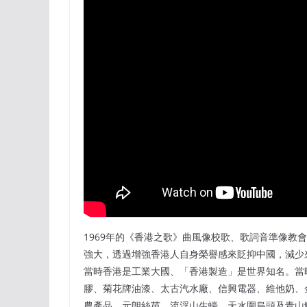
1969年的《香港之歌》曲風像校歌、歌詞音準像教
強大，透過增強香港人自身榮譽感來貶抑中國，減少
當時香港是工業大國、「香港製造」是世界知名。當
膠、菊花牌油漆、太古汽水廠、信興電器、維他奶、
農產品，元朗絲苗、流浮山生蠔、天水圍烏頭及青山