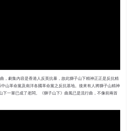
題曲，劇集內容是香港人反英抗暴，故此獅子山下精神正正是反抗精
港是孫中山革命黨及南洋各國革命黨之反抗基地。後來有人將獅子山精神
山下一輩已成了老闆。《獅子山下》曲風已是流行曲，不像前兩首