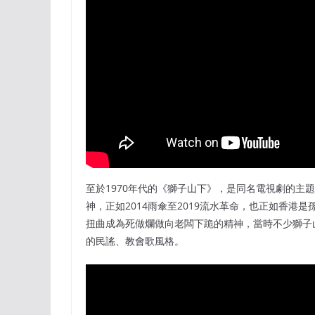
至於1970年代的《獅子山下》，是同名電視劇的主
神，正如2014雨傘至2019流水革命，也正如香
扭曲成為死做爛做向老闆下跪的精神，當時不少獅子
的民謠、教會歌風格。