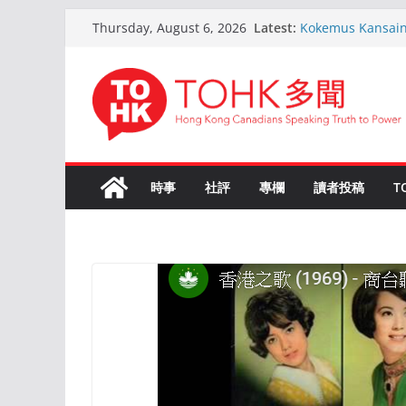
Skip
Latest:
Kokemus Kansainvä
Thursday, August 6, 2026
to
Voittamiseen
En ligne Roulette
content
ans d’expérience
Live Roulette ave
Joueurs Expérim
The Ultimate Gui
Roulette Instant
Comprehensive 
時事
社評
專欄
讀者投稿
T