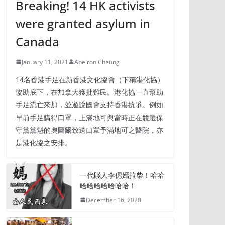
Breaking! 14 HK activists
were granted asylum in
Canada
January 11, 2021
Apeiron Cheung
14名香港手足在新香港文化協會（下稱港化協）
協助底下，在加拿大獲批難民。港化協一直幫助
手足流亡來加，並遊說國會支持香港抗爭。例如
早前手足購得口罩，上滿地可與當時正在競選保
守黨黨魁的奧圖爾致送口罩予滿地可之醫院，亦
是港化協之安排。
一代賤人李偲嫣拉柴！哈哈
哈哈哈哈哈哈哈！
December 16, 2020