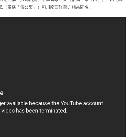
瓜（俗稱「雷公鑿」）和川龍西洋菜亦相當聞名。