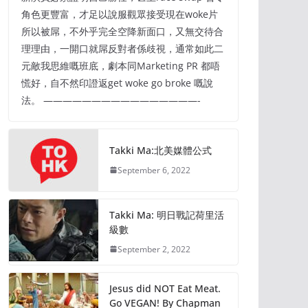
角色更豐富，才足以說服觀眾接受現在woke片
所以被屌，不外乎完全空降新面口，又無交待合
理理由，一開口就屌反對者係歧視，通常如此二
元敵我思維嘅班底，劇本同Marketing PR 都唔
慌好，自不然印證返get woke go broke 嘅說
法。 ————————————————-
Takki Ma:北美媒體公式
September 6, 2022
Takki Ma: 明日戰記荷里活
級數
September 2, 2022
Jesus did NOT Eat Meat.
Go VEGAN! By Chapman