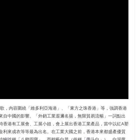
會歌，內容圍繞「維多利亞海港」、「東方之珠香港」等，強調香港
來自中國的影響。「外銷工業遐邇名揚，無限貿易流暢」一詞點出
時香港有工展會、工展小姐，會上展出香港工業產品，當中以紅A塑
金利來成衣等等最為出名。在工業大國之前，香港本來都盛產優質
魴鯏並稱「八鄉四寶」，而鶴藪白菜（俗稱「學斗白」）、白泥蘿