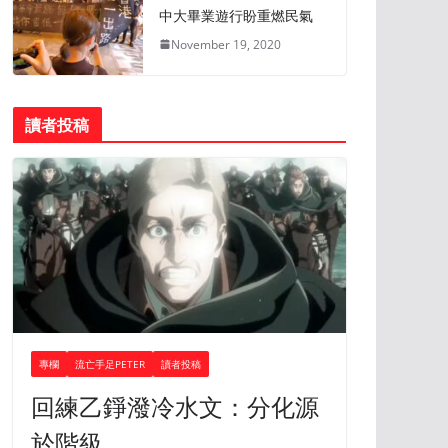
中大畢業遊行盼重燃民氣
November 19, 2020
讀者投稿
專欄
流亡手足PETER
讀者投稿
回練乙錚潑冷水文：分化源
於階級