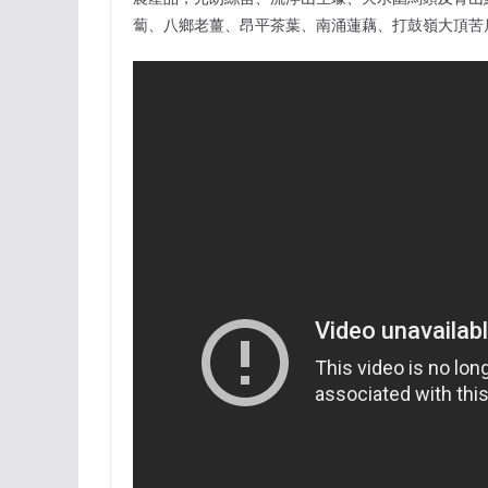
蔔、八鄉老薑、昂平茶葉、南涌蓮藕、打鼓嶺大頂苦