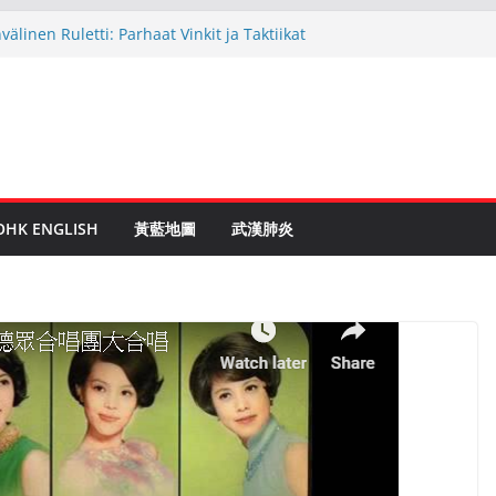
linen Ruletti: Parhaat Vinkit ja Taktiikat
 astuces: Conseils d’un expert après 15
c Crypto: Le Guide Complet pour les
entés
de to Online Roulette
 Withdrawal Real Money Play: A
Guide
OHK ENGLISH
黃藍地圖
武漢肺炎