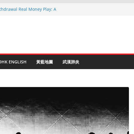
ithdrawal Real Money Play: A
ide
nen Ruletti: Parhaat Vinkit ja Taktiikat
stuces: Conseils d’un expert après 15
Crypto: Le Guide Complet pour les
tés
 to Online Roulette
OHK ENGLISH
黃藍地圖
武漢肺炎