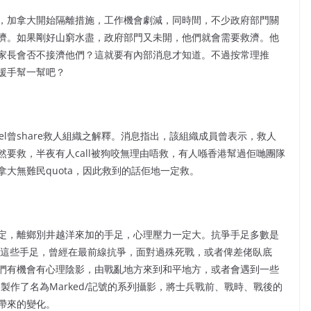
，加拿大開始隔離措施，工作機會劇減，同時間，不少政府部門關
濟。如果剛好山窮水盡，政府部門又未開，他們就會需要救濟。他
家長會否不接濟他們？這就要有內部消息才知道。不過按常理推
援手幫一幫吧？
el曾share救人組織之解釋。消息指出，該組織成員曾表示，救人
要救，半夜有人call被狗咬無理由唔救，有人喺香港幫過佢哋團隊
大無難民quota，因此救到的話佢地一定救。
定，離鄉別井越洋來加的手足，心理壓力一定大。抗爭手足多數是
 這些手足，曾經在最前線抗爭，面對過殊死戰，或者俾差佬臥底
們有機會有心理陰影，由戰亂地方來到和平地方，或者會遇到一些
cie 製作了名為Marked/記號的系列攝影，將士兵戰前、戰時、戰後的
帶來的變化。