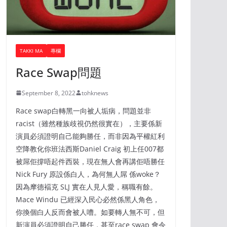
TAKKI MA
專欄
Race Swap問題
September 8, 2022
tohknews
Race swap白轉黑一向被人垢病，問題並非
racist（雖然種族歧視仍然很實在），主要係新
演員必須證明自己能夠勝任，而非因為平權紅利
空降教化你班法西斯Daniel Craig 初上任007都
被屌佢撐唔起件西裝，現在無人會再講佢唔勝任
Nick Fury 原設係白人，為何無人屌 係woke？
因為摩德褔克 SLJ 實在人見人愛，稱職有餘。
Mace Windu 已經深入民心必然係黑人角色，
你換個白人反而會被人嘈。如要轉人無不可，但
新演員必須證明自己勝任，甚至race swap 會令