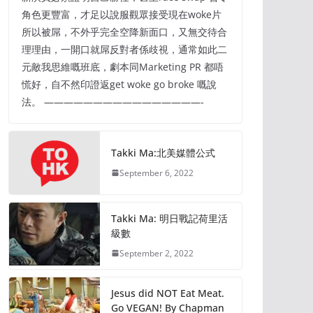
角色更豐富，才足以說服觀眾接受現在woke片
所以被屌，不外乎完全空降新面口，又無交待合
理理由，一開口就屌反對者係歧視，通常如此二
元敵我思維嘅班底，劇本同Marketing PR 都唔
慌好，自不然印證返get woke go broke 嘅說
法。 ————————————————-
Takki Ma:北美媒體公式
September 6, 2022
Takki Ma: 明日戰記荷里活
級數
September 2, 2022
Jesus did NOT Eat Meat.
Go VEGAN! By Chapman