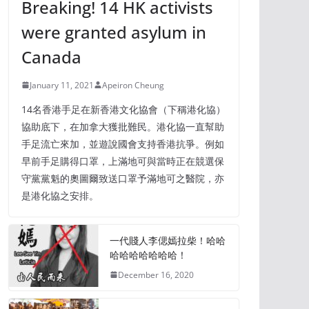
Breaking! 14 HK activists
were granted asylum in
Canada
January 11, 2021
Apeiron Cheung
14名香港手足在新香港文化協會（下稱港化協）
協助底下，在加拿大獲批難民。港化協一直幫助
手足流亡來加，並遊說國會支持香港抗爭。例如
早前手足購得口罩，上滿地可與當時正在競選保
守黨黨魁的奧圖爾致送口罩予滿地可之醫院，亦
是港化協之安排。
一代賤人李偲嫣拉柴！哈哈
哈哈哈哈哈哈哈！
December 16, 2020