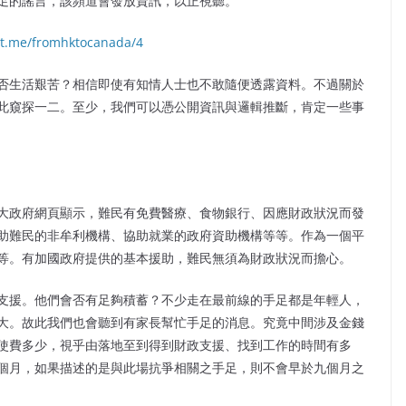
足的謠言，該頻道會發放資訊，以正視聽。
//t.me/fromhktocanada/4
否生活艱苦？相信即使有知情人士也不敢隨便透露資料。不過關於
此窺探一二。至少，我們可以憑公開資訊與邏輯推斷，肯定一些事
大政府網頁顯示，難民有免費醫療、食物銀行、因應財政狀況而發
助難民的非牟利機構、協助就業的政府資助機構等等。作為一個平
等。有加國政府提供的基本援助，難民無須為財政狀況而擔心。
支援。他們會否有足夠積蓄？不少走在最前線的手足都是年輕人，
大。故此我們也會聽到有家長幫忙手足的消息。究竟中間涉及金錢
使費多少，視乎由落地至到得到財政支援、找到工作的時間有多
個月，如果描述的是與此場抗爭相關之手足，則不會早於九個月之