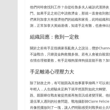
他們何時會找到工作？自從杜魯多夫人確診武漢肺炎
門。如果手足之前已申請救濟金，那就一直會收到救
們來到加拿大有接濟他們的組織和家長，此時組織和
測，正常加拿大黃絲港僑，知道手足有難，也會伸出
組織回應：救到一定救
關於之前有手足指摘家長亂救人之說法，攬炒Chann
不論戰功，只睇資金夠救幾多個。若有人會被自殺當然
在情在理都要救，有手足喺狗屋俾狗搞豈能不救？加拿
手足離港心理壓力大
除了財政之外，有可能因為其他事要爭拗嗎？可以肯
年輕人，人生經驗未足夠下就卒然面對如此大轉變。
跣、親眼睇住戰友被捉然後再無音訊或者變浮屍。他
退伍軍人遇到的社會問題。戰地攝影師Claire Feli
肖像照擺放到了一塊，讓人們明顯感受到戰爭給士兵