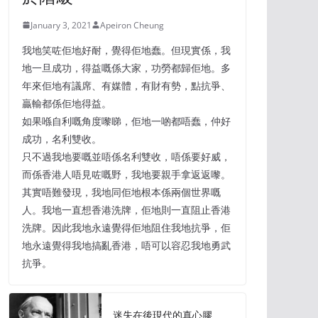
January 3, 2021
Apeiron Cheung
我地笑咗佢地好耐，覺得佢地蠢。但現實係，我
地一旦成功，得益嘅係大家，功勞都歸佢地。多
年來佢地有議席、有媒體，有財有勢，點抗爭、
贏輸都係佢地得益。
如果喺自利嘅角度嚟睇，佢地一啲都唔蠢，仲好
成功，名利雙收。
只不過我地要嘅並唔係名利雙收，唔係要好威，
而係香港人唔見咗嘅野，我地要親手拿返返嚟。
其實唔難發現，我地同佢地根本係兩個世界嘅
人。我地一直想香港洗牌，佢地則一直阻止香港
洗牌。因此我地永遠覺得佢地阻住我地抗爭，佢
地永遠覺得我地搞亂香港，唔可以容忍我地勇武
抗爭。
迷失在後現代的真心膠