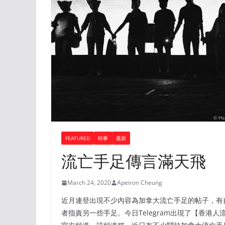
FEATURED
時事
最新
流亡手足傳言滿天飛
March 24, 2020
Apeiron Cheung
近月連登出現不少內容為加拿大流亡手足的帖子，有
者指責另一些手足。今日Telegram出現了【香港人流亡