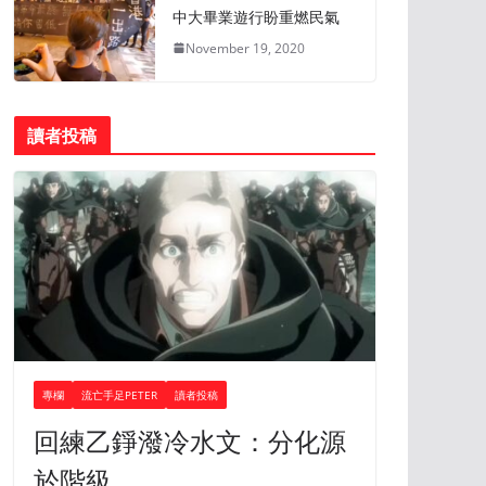
中大畢業遊行盼重燃民氣
November 19, 2020
讀者投稿
專欄
流亡手足PETER
讀者投稿
回練乙錚潑冷水文：分化源
於階級