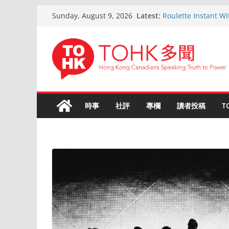
Skip
Latest:
Roulette Instant W
Sunday, August 9, 2026
to
Comprehensive Gu
Kokemus Kansainväli
content
Voittamiseen
En ligne Roulette a
ans d’expérience
Live Roulette avec 
Joueurs Expérimen
The Ultimate Guide
時事
社評
專欄
讀者投稿
T