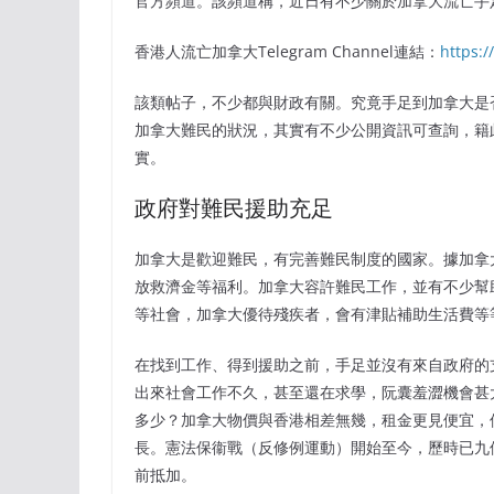
官方頻道。該頻道稱，近日有不少關於加拿大流亡手
香港人流亡加拿大Telegram Channel連結：
https:
該類帖子，不少都與財政有關。究竟手足到加拿大是
加拿大難民的狀況，其實有不少公開資訊可查詢，籍
實。
政府對難民援助充足
加拿大是歡迎難民，有完善難民制度的國家。據加拿
放救濟金等福利。加拿大容許難民工作，並有不少幫
等社會，加拿大優待殘疾者，會有津貼補助生活費等
在找到工作、得到援助之前，手足並沒有來自政府的
出來社會工作不久，甚至還在求學，阮囊羞澀機會甚
多少？加拿大物價與香港相差無幾，租金更見便宜，
長。憲法保衞戰（反修例運動）開始至今，歷時已九
前抵加。