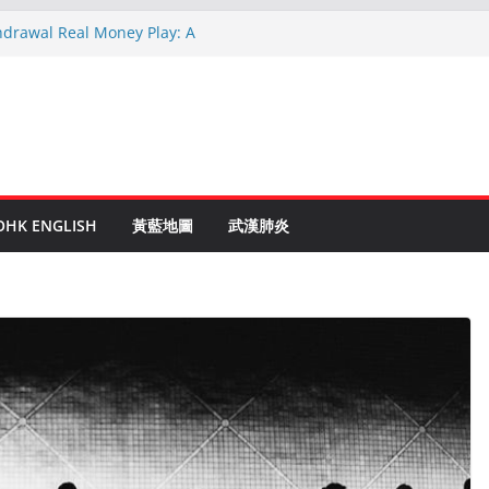
hdrawal Real Money Play: A
de
en Ruletti: Parhaat Vinkit ja Taktiikat
tuces: Conseils d’un expert après 15
rypto: Le Guide Complet pour les
és
o Online Roulette
OHK ENGLISH
黃藍地圖
武漢肺炎