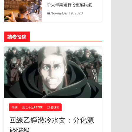
中大畢業遊行盼重燃民氣
November 19, 2020
讀者投稿
專欄
流亡手足PETER
讀者投稿
回練乙錚潑冷水文：分化源
於階級