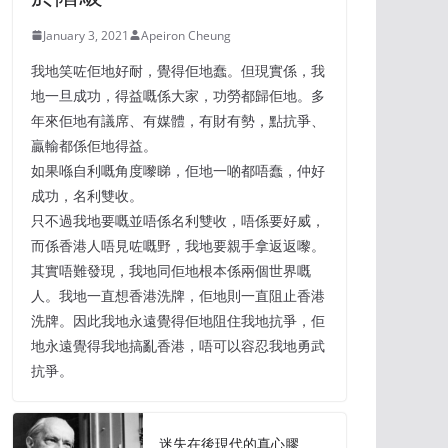
January 3, 2021
Apeiron Cheung
我地笑咗佢地好耐，覺得佢地蠢。但現實係，我
地一旦成功，得益嘅係大家，功勞都歸佢地。多
年來佢地有議席、有媒體，有財有勢，點抗爭、
贏輸都係佢地得益。
如果喺自利嘅角度嚟睇，佢地一啲都唔蠢，仲好
成功，名利雙收。
只不過我地要嘅並唔係名利雙收，唔係要好威，
而係香港人唔見咗嘅野，我地要親手拿返返嚟。
其實唔難發現，我地同佢地根本係兩個世界嘅
人。我地一直想香港洗牌，佢地則一直阻止香港
洗牌。因此我地永遠覺得佢地阻住我地抗爭，佢
地永遠覺得我地搞亂香港，唔可以容忍我地勇武
抗爭。
迷失在後現代的真心膠