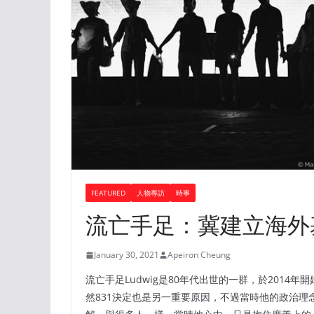
FEATURED
人物專訪
時事
流亡手足：冀建立海外
January 30, 2021
Apeiron Cheung
流亡手足Ludwig是80年代出世的一群，於201
然831決定也是另一重要原因，不過當時他的政治