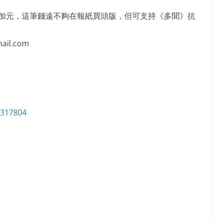
萬加元，這筆錢遠不夠在報紙買頭版，但可支持《多聞》抗
il.com
6317804