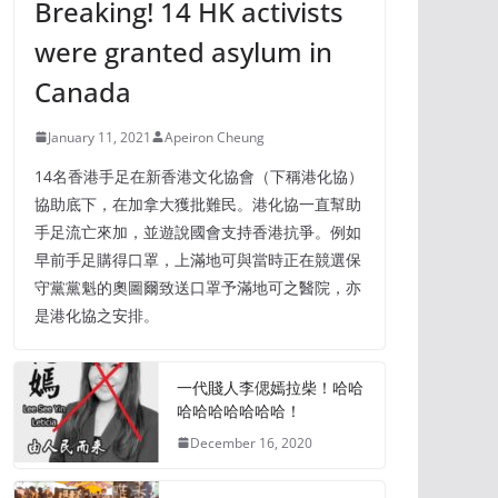
Breaking! 14 HK activists
were granted asylum in
Canada
January 11, 2021
Apeiron Cheung
14名香港手足在新香港文化協會（下稱港化協）
協助底下，在加拿大獲批難民。港化協一直幫助
手足流亡來加，並遊說國會支持香港抗爭。例如
早前手足購得口罩，上滿地可與當時正在競選保
守黨黨魁的奧圖爾致送口罩予滿地可之醫院，亦
是港化協之安排。
一代賤人李偲嫣拉柴！哈哈
哈哈哈哈哈哈哈！
December 16, 2020