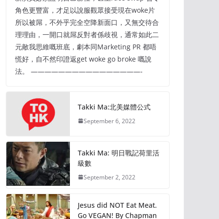
角色更豐富，才足以說服觀眾接受現在woke片
所以被屌，不外乎完全空降新面口，又無交待合
理理由，一開口就屌反對者係歧視，通常如此二
元敵我思維嘅班底，劇本同Marketing PR 都唔
慌好，自不然印證返get woke go broke 嘅說
法。 ————————————————-
Takki Ma:北美媒體公式
September 6, 2022
Takki Ma: 明日戰記荷里活
級數
September 2, 2022
Jesus did NOT Eat Meat.
Go VEGAN! By Chapman