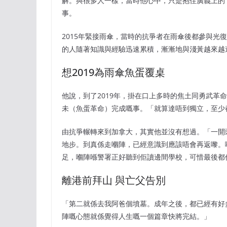
解。與很多人一樣，當時他心中，只是抱住廣義上的「
事。
2015年緊接雨傘，當時的抗爭者在雨傘後都參與光
的人隨著知識與經驗迅速累積，漸漸地與淺黃越來越
想2019為雨傘魚蛋覆桌
他說，到了2019年，掛在口上多時的焦土同勇武革
未（魚蛋革命）完成嘅事。「就算達唔到獨立，至少
由抗爭輾轉來到加拿大，其實他並沒有想過。「一開
地步。到真係走嗰陣，已經意識到應該唔會再返嚟。
足，嗰陣喺警署正好聽到佢讀邊間學校，可惜最後都
離港前拜山 與亡父告別
「第二就係去我阿爸個墳墓。成年之後，都已經有好
陣嘅心態就係覺得人生嘅一個篇章快將完結。」