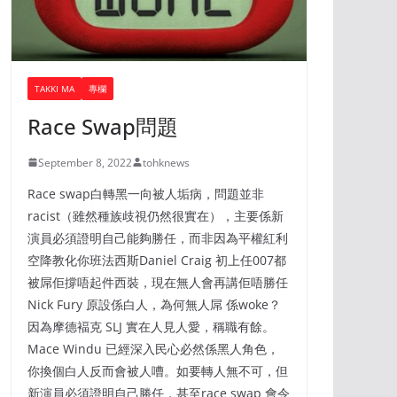
TAKKI MA
專欄
Race Swap問題
September 8, 2022
tohknews
Race swap白轉黑一向被人垢病，問題並非
racist（雖然種族歧視仍然很實在），主要係新
演員必須證明自己能夠勝任，而非因為平權紅利
空降教化你班法西斯Daniel Craig 初上任007都
被屌佢撐唔起件西裝，現在無人會再講佢唔勝任
Nick Fury 原設係白人，為何無人屌 係woke？
因為摩德褔克 SLJ 實在人見人愛，稱職有餘。
Mace Windu 已經深入民心必然係黑人角色，
你換個白人反而會被人嘈。如要轉人無不可，但
新演員必須證明自己勝任，甚至race swap 會令