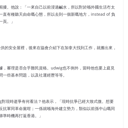
困擾。他說：「一來自己以前浸過鹹水，所以對於喺外國生活冇太
有種聽天由命嘅心態，所以去到一個新嘅地方，instead of 負
一頁。」
會提供的安全屋裡，後來在協會介紹下在加拿大找到工作，就搬出來，
，審理是否合乎難民資格。udwig也不例外，當時他也要上庭見
問一些基本問題，以及社運經歷等等。
wig對現時逝爭有何看法？他表示，「現時抗爭已經大致式微。想要
反抗軍同革命黨咁；一係就喺海外建立勢力，類似以前孫中山嘅同
睇準時機再打返香港。」