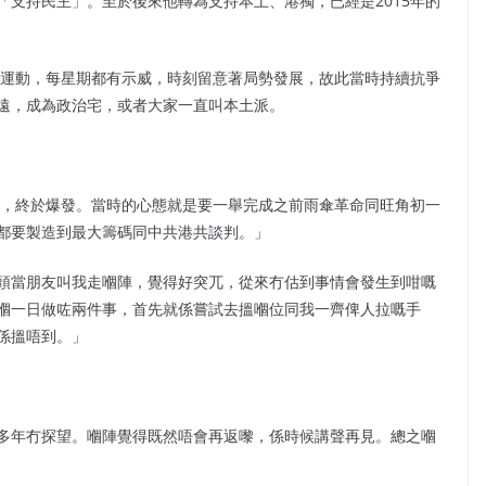
支持民主」。至於後來他轉為支持本土、港獨，已經是2015年的
復運動，每星期都有示威，時刻留意著局勢發展，故此當時持續抗爭
遠，成為政治宅，或者大家一直叫本土派。
命，終於爆發。當時的心態就是要一舉完成之前雨傘革命同旺角初一
都要製造到最大籌碼同中共港共談判。」
頭當朋友叫我走嗰陣，覺得好突兀，從來冇估到事情會發生到咁嘅
嗰一日做咗兩件事，首先就係嘗試去搵嗰位同我一齊俾人拉嘅手
係搵唔到。」
多年冇探望。嗰陣覺得既然唔會再返嚟，係時候講聲再見。總之嗰