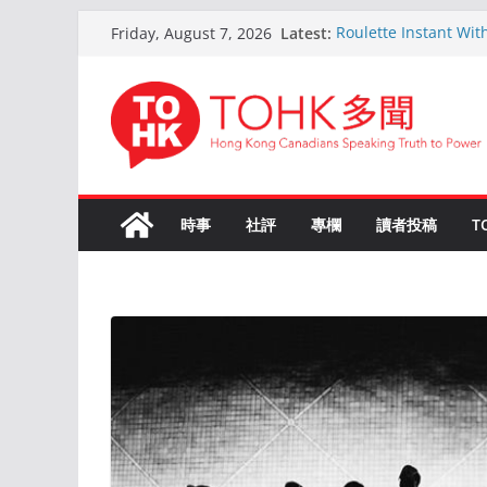
Skip
Latest:
Roulette Instant Wit
Friday, August 7, 2026
to
Comprehensive Gui
Kokemus Kansainvälin
content
Voittamiseen
En ligne Roulette as
ans d’expérience
Live Roulette avec C
Joueurs Expériment
The Ultimate Guide t
時事
社評
專欄
讀者投稿
T