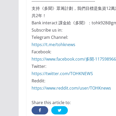
-------------------------------------------------
支持《多聞》眾籌計劃，我們目標是集資12
共2年！
Bank interact 課金給《多聞》：tohk928@gma
Subscribe us in:
Telegram Channel:
https://t.me/tohknews
Facebook:
https://www.facebook.com/多聞-11759896
Twitter:
https://twitter.com/TOHKNEWS
Reddit:
https://www.reddit.com/user/TOHKnews
Share this article to: