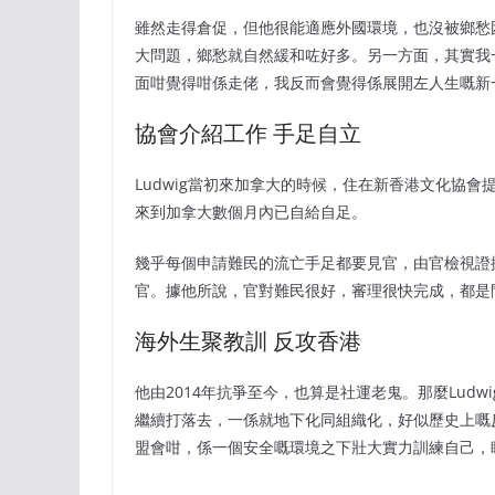
雖然走得倉促，但他很能適應外國環境，也沒被鄉愁
大問題，鄉愁就自然緩和咗好多。另一方面，其實我一直
面咁覺得咁係走佬，我反而會覺得係展開左人生嘅新
協會介紹工作 手足自立
Ludwig當初來加拿大的時候，住在新香港文化協
來到加拿大數個月內已自給自足。
幾乎每個申請難民的流亡手足都要見官，由官檢視證據
官。據他所說，官對難民很好，審理很快完成，都是
海外生聚教訓 反攻香港
他由2014年抗爭至今，也算是社運老鬼。那麼Lud
繼續打落去，一係就地下化同組織化，好似歷史上嘅
盟會咁，係一個安全嘅環境之下壯大實力訓練自己，