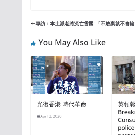
專訪：本土派老將流亡雪國: 「不放棄就不會輸
You May Also Like
光復香港 時代革命
英領
Break
April 2, 2020
Consu
police