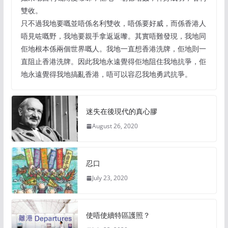
雙收。
只不過我地要嘅並唔係名利雙收，唔係要好威，而係香港人
唔見咗嘅野，我地要親手拿返返嚟。其實唔難發現，我地同
佢地根本係兩個世界嘅人。我地一直想香港洗牌，佢地則一
直阻止香港洗牌。因此我地永遠覺得佢地阻住我地抗爭，佢
地永遠覺得我地搞亂香港，唔可以容忍我地勇武抗爭。
迷失在後現代的真心膠
August 26, 2020
忍口
July 23, 2020
使唔使續特區護照？