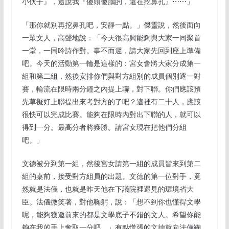
小伙子』，還說我『傻頭傻腦的，還在挖鼻孔』⋯⋯」
「那你就別再挖鼻孔吧，安靜一點。」傑靈說，然後面向
一眾文人，高聲地說：「今天很高興能夠與大家一同聚首
一堂，一同吟詩作對。事不而遲，請大家先回到座上準備
吧。今天的活動第一輪是這樣的：宮女會將大家分成第一
組和第二組，然後安排你們與對方組別的成員個別逐一對
賽，輪流在限時兩分鐘之內提上聯，對下聯。你們應該預
先草擬好上聯提出來考對方的了吧？這裡有二十人，應該
很快可以完成比賽。能夠在限時內對出下聯的人，就可以
得到一分。最高分者將獲勝。請宮女現在把他們分組
吧。」
文德被分到第一組，然後宮女請第一組的成員皆來到第二
組的桌前，接受對方組員的出題。文德的第一位對手，竟
然就是法儀，也就是昨天他在下議院裡遇見的環境省大
臣。法儀微笑著，對他鞠躬，說：「想不到你也懂得文學
呢，能夠獲邀前來的都是文學底子不錯的文人。希望你能
夠在我的手上奪取一分吧。」有點慌張的文德就向法儀鞠