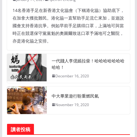
14名香港手足在新香港文化協會（下稱港化協）協助底下，
在加拿大獲批難民。港化協一直幫助手足流亡來加，並遊說
國會支持香港抗爭。例如早前手足購得口罩，上滿地可與當
時正在競選保守黨黨魁的奧圖爾致送口罩予滿地可之醫院，
亦是港化協之安排。
一代賤人李偲嫣拉柴！哈哈哈哈哈哈哈
哈哈！
December 16, 2020
中大畢業遊行盼重燃民氣
November 19, 2020
讀者投稿