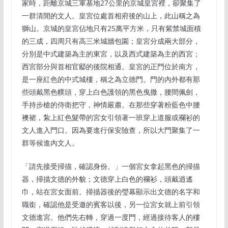
家時，距離京城三軍基地27公里的京城皇宮裡，卻聚集了
一群清閒的文人。皇宮位處首相府後的山上，此山稱之為
獅山。京城的皇宮佔地只有25萬平方米，只有紫禁城面積
的三成，四周只有高三米城牆包園；皇宮分成兩大部分，
分別是中式建築為主的東宮，以及西式建築為主的西宮；
西宮部分與首相官䣌的後院相通。皇宮的正門位於南方，
是一座紅色的中式城樓，稱之為立德門。門的內外都有那
些頭戴黑色幞頭，穿上白色護領的黑色曳撒，腰間佩劍，
手持步槍的侍衛把守，神情嚴肅。在那些穿著粉藍色中腰
襖裙，紮上紅色髮帶的宮女引領著一班穿上道服或襴衫的
文人進入門口。因為要進行保安險查，所以大門聚集了一
群等候進內文人。
「請先接受掃描，確認身份。」一個宮女拿起黑色的掃描
器，掃描文德的外貌；文德穿上白色的襴衫，頭戴逍遙
巾，站在宮女面前。掃描器後的瑩幕顯示出文德的名字和
職銜，確認他是受邀的賓客以後，另一位宮女就上前引領
文德進宮。他們先右轉，穿過一度門，經過接待客人的樓