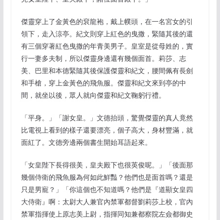
傑靈穿上了金黃色的袞龍袍，戴上幞頭，在一名宮女的引
領下，走入涼亭。紀文則穿上紅色的曳撒，緊隨其後的還
有三個穿著紅色曳撒的年青美男子。皇室是從母姓的，實
行一妻多夫制，所以傑靈身邊還有幾個面首。莉莎、志
美、巴里和本德緊隨其後保護傑靈和紀文，腰間佩有長劍
和手槍，穿上金黃色的飛魚服。傑靈和紀文來到亭的中
間，就坐以後，眾人就向傑靈和紀文鞠躬行禮。
「平身。」「謝女皇。」文德抬頭，驚覺傑靈的真人竟然
比電視上看到的樣子還要漂亮，個子高大，身材豐滿，就
面紅了。文德旁邊兩個書生開始耳語起來。
「女皇陛下長得很美，皇夫殿下也很英俊呢。」「後面那
幾個侍衛的飛魚服為何如此鮮豔？他們也是面首嗎？還是
只是男寵？」「你這個也不知道嗎？他們是『道顯女皇四
大侍衛』啊：太尉大人兼官內禁軍都督劉莉莎上校，官內
禁軍指揮使上原志美上尉，指揮同知兼都察院左僉都御史