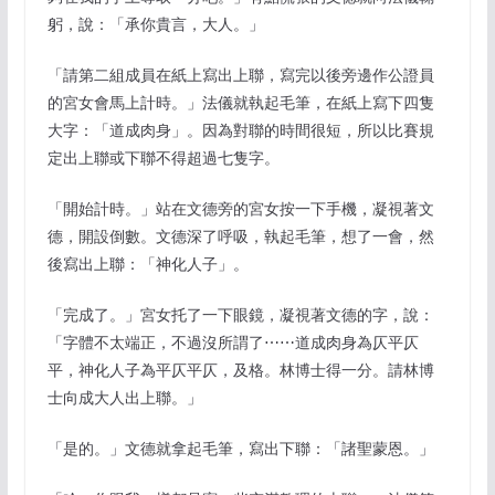
躬，說：「承你貴言，大人。」
「請第二組成員在紙上寫出上聯，寫完以後旁邊作公證員
的宮女會馬上計時。」法儀就執起毛筆，在紙上寫下四隻
大字：「道成肉身」。因為對聯的時間很短，所以比賽規
定出上聯或下聯不得超過七隻字。
「開始計時。」站在文德旁的宮女按一下手機，凝視著文
德，開設倒數。文德深了呼吸，執起毛筆，想了一會，然
後寫出上聯：「神化人子」。
「完成了。」宮女托了一下眼鏡，凝視著文德的字，說：
「字體不太端正，不過沒所謂了⋯⋯道成肉身為仄平仄
平，神化人子為平仄平仄，及格。林博士得一分。請林博
士向成大人出上聯。」
「是的。」文德就拿起毛筆，寫出下聯：「諸聖蒙恩。」