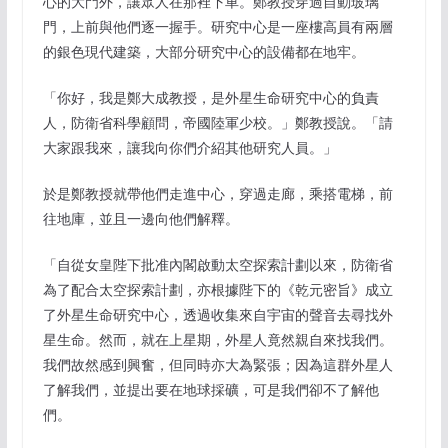
心的大門外，讓眾人在那裡下車。鄭教授穿過自動玻璃
門，上前與他們逐一握手。研究中心是一座樓高員有兩層
的銀色現代建築，大部分研究中心的設備都在地牢。
「你好，我是鄭大成教授，是外星生命研究中心的負責
人，防衛省科學顧問，帝國陸軍少校。」鄭教授說。「請
大家跟我來，讓我向你們介紹其他研究人員。」
於是鄭教授就帶他們走進中心，穿過走廊，乘搭電梯，前
往地庫，並且一邊向他們解釋。
「自從女皇陛下批准內閣啟動太空探索計劃以來，防衛省
為了配合太空探索計劃，亦根據陛下的《乾元密旨》成立
了外星生命研究中心，透過收集來自宇宙的聲音去尋找外
星生命。然而，就在上星期，外星人竟然親自來找我們。
我們故然感到興奮，但同時亦大為緊張；因為這群外星人
了解我們，並提出要在地球採礦，可是我們卻不了解他
們。