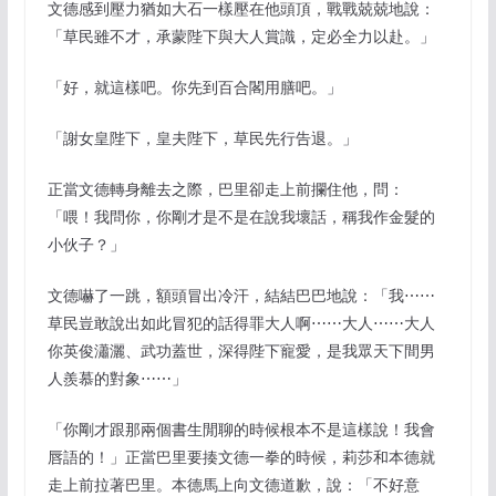
文德感到壓力猶如大石一樣壓在他頭頂，戰戰兢兢地說：
「草民雖不才，承蒙陛下與大人賞識，定必全力以赴。」
「好，就這樣吧。你先到百合閣用膳吧。」
「謝女皇陛下，皇夫陛下，草民先行告退。」
正當文德轉身離去之際，巴里卻走上前攔住他，問：
「喂！我問你，你剛才是不是在說我壞話，稱我作金髮的
小伙子？」
文德嚇了一跳，額頭冒出冷汗，結結巴巴地說：「我⋯⋯
草民豈敢說出如此冒犯的話得罪大人啊⋯⋯大人⋯⋯大人
你英俊瀟灑、武功蓋世，深得陛下寵愛，是我眾天下間男
人羨慕的對象⋯⋯」
「你剛才跟那兩個書生閒聊的時候根本不是這樣說！我會
唇語的！」正當巴里要揍文德一拳的時候，莉莎和本德就
走上前拉著巴里。本德馬上向文德道歉，說：「不好意