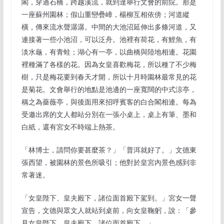
閣，穿過石橋，跨越溪流，就到達舉行文會的前院。那是
一座蘇州園林；假山重巒疊嶂，楊柳互相依傍；河道縱
橫，傳來流水聲潺潺。中間的大池沼延伸出多條河道，又
連接著一些小池沼，可以泛舟。池裡有荷花，有鯉魚，有
淡水龜，有青蛙；湖心有一亭，以曲橋與陸地相連。花園
裡種滿了各樣的花。因為女皇喜歡梅花，所以種了不少梅
樹，只是梅花要到春天才開，所以十月時園林最常見的花
是菊花。文會舉行的地點是池邊的一座寬闊的中式涼亭，
稱之為薔薇亭，與後面用來招呼賓客的白合閣相連。每為
受邀出席的文人都站分別在一張小桌上，桌上有筆、墨和
白紙，還有宮女不時端上熱茶。
「林博士，請問你要甚麼茶？」「普洱就好了。」文德東
張西望，被園林的景色所吸引；他對於皇宮內景色感到非
常著迷。
「女皇陛下、皇夫殿下，諸位面首殿下駕到。」宮女一聲
宣告，文德與眾文人就站到桌前，向女皇鞠躬，說：「參
見女皇陛下、皇夫殿下，諸位面首殿下。」