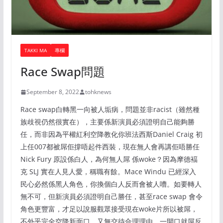
TAKKI MA
專欄
Race Swap問題
September 8, 2022
tohknews
Race swap白轉黑一向被人垢病，問題並非racist（雖然種
族歧視仍然很實在），主要係新演員必須證明自己能夠勝
任，而非因為平權紅利空降教化你班法西斯Daniel Craig 初
上任007都被屌佢撐唔起件西裝，現在無人會再講佢唔勝任
Nick Fury 原設係白人，為何無人屌 係woke？因為摩德褔
克 SLJ 實在人見人愛，稱職有餘。Mace Windu 已經深入
民心必然係黑人角色，你換個白人反而會被人嘈。如要轉人
無不可，但新演員必須證明自己勝任，甚至race swap 會令
角色更豐富，才足以說服觀眾接受現在woke片所以被屌，
不外乎完全空降新面口，又無交待合理理由，一開口就屌反