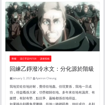
專欄
流亡手足PETER
讀者投稿
回練乙錚潑冷水文：分化源於階級
January 3, 2021
Apeiron Cheung
我地笑咗佢地好耐，覺得佢地蠢。但現實係，我地一旦成
功，得益嘅係大家，功勞都歸佢地。多年來佢地有議席、有
媒體，有財有勢，點抗爭、贏輸都係佢地得益。
如果喺自利嘅角度嚟睇，佢地一啲都唔蠢，仲好成功，名利