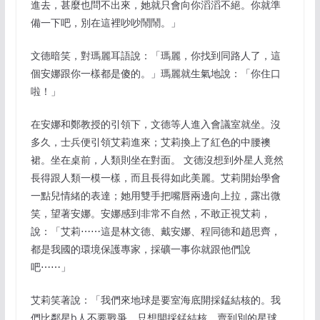
進去，甚麼也問不出來，她就只會向你滔滔不絕。你就準
備一下吧，別在這裡吵吵鬧鬧。」
文德暗笑，對瑪麗耳語說：「瑪麗，你找到同路人了，這
個安娜跟你一樣都是傻的。」瑪麗就生氣地說：「你住口
啦！」
在安娜和鄭教授的引領下，文德等人進入會議室就坐。沒
多久，士兵便引領艾莉進來；艾莉換上了紅色的中腰襖
裙。坐在桌前，人類則坐在對面。 文德沒想到外星人竟然
長得跟人類一模一樣，而且長得如此美麗。艾莉開始學會
一點兒情緒的表達；她用雙手把嘴唇兩邊向上拉，露出微
笑，望著安娜。安娜感到非常不自然，不敢正視艾莉，
說：「艾莉⋯⋯這是林文德、戴安娜、程同德和趙思齊，
都是我國的環境保護專家，採礦一事你就跟他們說
吧⋯⋯」
艾莉笑著說：「我們來地球是要室海底開採錳結核的。我
們比鄰星b人不要戰爭，只想開採錳結核，賣到別的星球