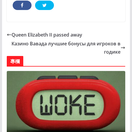
Queen Elizabeth II passed away
Казино Вавада лучшие бонусы для игроков в
годике
專欄