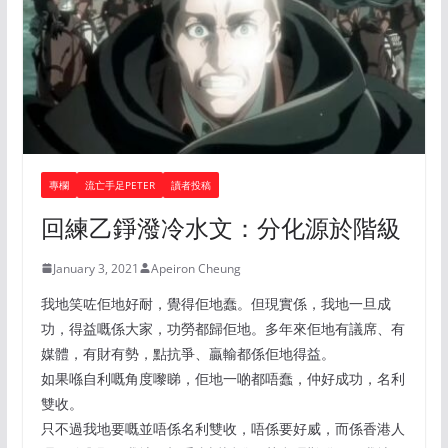
專欄
流亡手足PETER
讀者投稿
回練乙錚潑冷水文：分化源於階級
January 3, 2021
Apeiron Cheung
我地笑咗佢地好耐，覺得佢地蠢。但現實係，我地一旦成
功，得益嘅係大家，功勞都歸佢地。多年來佢地有議席、有
媒體，有財有勢，點抗爭、贏輸都係佢地得益。
如果喺自利嘅角度嚟睇，佢地一啲都唔蠢，仲好成功，名利
雙收。
只不過我地要嘅並唔係名利雙收，唔係要好威，而係香港人