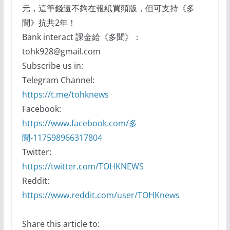
元，這筆錢遠不夠在報紙買頭版，但可支持《多
聞》抗共2年！
Bank interact 課金給《多聞》：
tohk928@gmail.com
Subscribe us in:
Telegram Channel:
https://t.me/tohknews
Facebook:
https://www.facebook.com/多
聞-117598966317804
Twitter:
https://twitter.com/TOHKNEWS
Reddit:
https://www.reddit.com/user/TOHKnews
Share this article to: