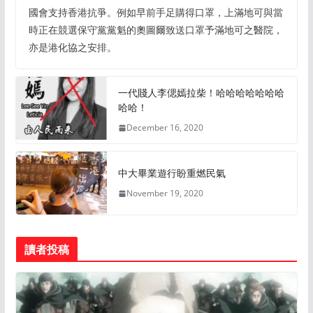
國會支持香港抗爭。例如早前手足購得口罩，上滿地可與當
時正在競選保守黨黨魁的奧圖爾致送口罩予滿地可之醫院，
亦是港化協之安排。
一代賤人李偲嫣拉柴！哈哈哈哈哈哈哈
哈哈！
December 16, 2020
中大畢業遊行盼重燃民氣
November 19, 2020
讀者投稿