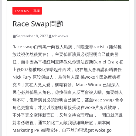
TAKKI MA
專欄
Race Swap問題
September 8, 2022
tohknews
Race swap白轉黑一向被人垢病，問題並非racist（雖然種
族歧視仍然很實在），主要係新演員必須證明自己能夠勝
任，而非因為平權紅利空降教化你班法西斯Daniel Craig 初
上任007都被屌佢撐唔起件西裝，現在無人會再講佢唔勝任
Nick Fury 原設係白人，為何無人屌 係woke？因為摩德褔
克 SLJ 實在人見人愛，稱職有餘。Mace Windu 已經深入
民心必然係黑人角色，你換個白人反而會被人嘈。如要轉人
無不可，但新演員必須證明自己勝任，甚至race swap 會令
角色更豐富，才足以說服觀眾接受現在woke片所以被屌，
不外乎完全空降新面口，又無交待合理理由，一開口就屌反
對者係歧視，通常如此二元敵我思維嘅班底，劇本同
Marketing PR 都唔慌好，自不然印證返get woke go