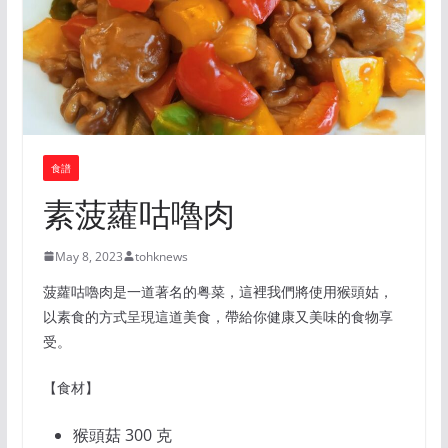
食譜
素菠蘿咕嚕肉
May 8, 2023
tohknews
菠蘿咕嚕肉是一道著名的粤菜，這裡我們將使用猴頭姑，
以素食的方式呈現這道美食，帶給你健康又美味的食物享
受。
【食材】
猴頭菇 300 克