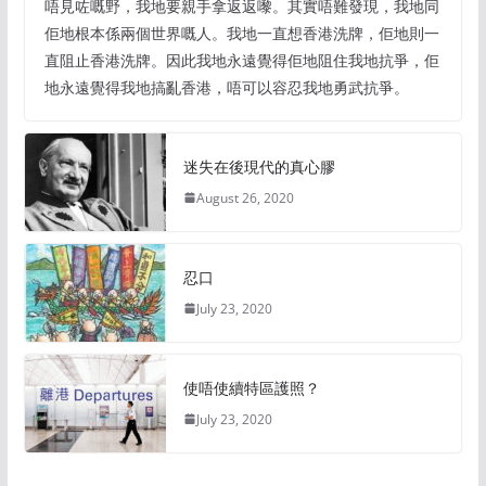
唔見咗嘅野，我地要親手拿返返嚟。其實唔難發現，我地同
佢地根本係兩個世界嘅人。我地一直想香港洗牌，佢地則一
直阻止香港洗牌。因此我地永遠覺得佢地阻住我地抗爭，佢
地永遠覺得我地搞亂香港，唔可以容忍我地勇武抗爭。
迷失在後現代的真心膠
August 26, 2020
忍口
July 23, 2020
使唔使續特區護照？
July 23, 2020