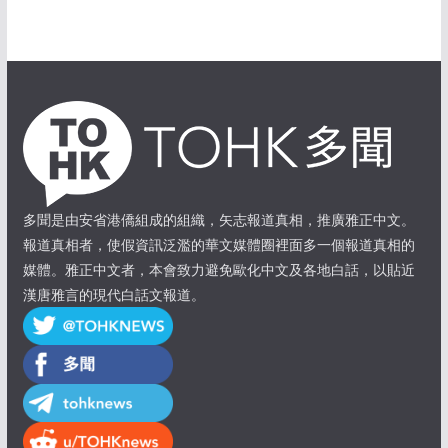
多聞是由安省港僑組成的組織，矢志報道真相，推廣雅正中文。
報道真相者，使假資訊泛濫的華文媒體圈裡面多一個報道真相的
媒體。雅正中文者，本會致力避免歐化中文及各地白話，以貼近
漢唐雅言的現代白話文報道。