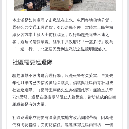
本土派是如何處理？走私賊在上水、屯門多地佔地分貨，
霸佔公共交通工具運貨，引起居民不便，當時本土民主前
線及各方本土派人士前往踢篋，以行動趕走這些不速之
客，還居民清靜環境。結果中共政府將「一簽多行」改為
「一週一行」，北區居民受到走私賊之滋擾明顯減少。
社區需要巡邏隊
驅趕屢勸不改者是合理行動，只是報警有欠妥當。早於去
年七月筆者已去信各黃絲區議員，倡議與社區內青壯組成
社區巡邏隊。（當時王岸然先生亦倡議此事）無論是抗擊
721黑幫、還是在瘟疫期間阻止人群聚集，街坊組成的自衞
組織都是有效力量。
社區巡邏隊亦需要有區議員或地方政治團體帶領，因為他
們有街坊聯絡，受街坊信任。巡邏隊都是區內街坊，一個