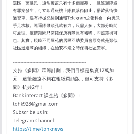
選區一萬選民，通常覆蓋只有十多個屋苑，一旦巡邏隊遇
有罪案發生，可立即通報樓上隊員落街阻止，搭𨋢落街快
過警車。遇有持械兇徒則通報Telegram之報料台，向勇武
手足求救。巡邏隊毋須孔武有力，只需人多，大部分時間
可處理。疫情期間只需確保所有隊員有豬嘴，即照落街可
也。其實，現時不同屋苑的居民互助委員會原身就是類似
社區巡邏隊的組織，在治安不靖之時保衞社區安寧。
-------------------------------------------------
支持《多聞》眾籌計劃，我們目標是集資12萬加
元，這筆錢遠不夠在報紙買頭版，但可支持《多
聞》抗共2年！
Bank interact 課金給《多聞》：
tohk928@gmail.com
Subscribe us in:
Telegram Channel:
https://t.me/tohknews