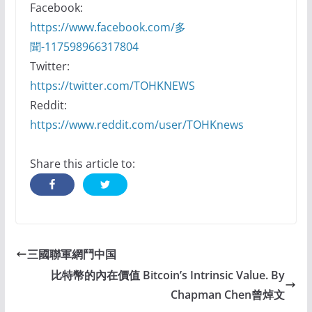
Facebook:
https://www.facebook.com/多
聞-117598966317804
Twitter:
https://twitter.com/TOHKNEWS
Reddit:
https://www.reddit.com/user/TOHKnews
Share this article to:
三國聯軍網鬥中国
比特幣的內在價值 Bitcoin’s Intrinsic Value. By
Chapman Chen曾焯文