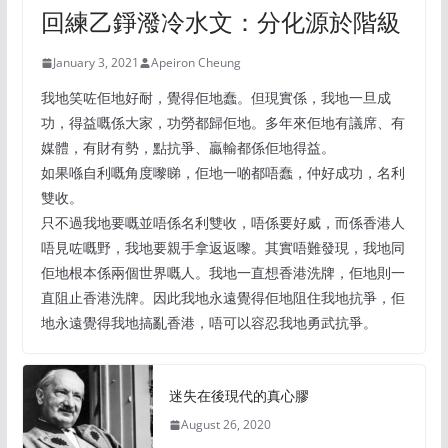
回練乙錚潑冷水文：分化源於階級
January 3, 2021
Apeiron Cheung
我地笑咗佢地好耐，覺得佢地蠢。但現實係，我地一旦成
功，得益嘅係大家，功勞都歸佢地。多年來佢地有議席、有
媒體，有財有勢，點抗爭、贏輸都係佢地得益。
如果喺自利嘅角度嚟睇，佢地一啲都唔蠢，仲好成功，名利
雙收。
只不過我地要嘅並唔係名利雙收，唔係要好威，而係香港人
唔見咗嘅野，我地要親手拿返返嚟。其實唔難發現，我地同
佢地根本係兩個世界嘅人。我地一直想香港洗牌，佢地則一
直阻止香港洗牌。因此我地永遠覺得佢地阻住我地抗爭，佢
地永遠覺得我地搞亂香港，唔可以容忍我地勇武抗爭。
迷失在後現代的真心膠
August 26, 2020