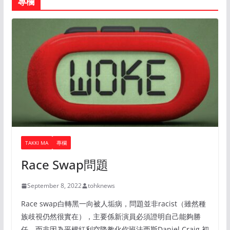
專欄
TAKKI MA
專欄
Race Swap問題
September 8, 2022
tohknews
Race swap白轉黑一向被人垢病，問題並非racist（雖然種
族歧視仍然很實在），主要係新演員必須證明自己能夠勝
任，而非因為平權紅利空降教化你班法西斯Daniel Craig 初