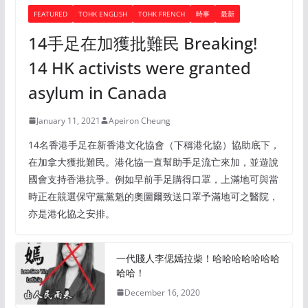
FEATURED
TOHK ENGLISH
TOHK FRENCH
時事
最新
14手足在加獲批難民 Breaking!
14 HK activists were granted
asylum in Canada
January 11, 2021
Apeiron Cheung
14名香港手足在新香港文化協會（下稱港化協）協助底下，
在加拿大獲批難民。港化協一直幫助手足流亡來加，並遊說
國會支持香港抗爭。例如早前手足購得口罩，上滿地可與當
時正在競選保守黨黨魁的奧圖爾致送口罩予滿地可之醫院，
亦是港化協之安排。
一代賤人李偲嫣拉柴！哈哈哈哈哈哈哈
哈哈！
December 16, 2020