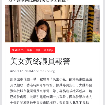
FEATURED
時事
最新
武漢肺炎
美女黃絲議員報警
April 12, 2020
Apeiron Cheung
服務城市花園一帶，被譽為「民主小花」的港島東區區議
員仇栩欣，香港時間今午報警。據其專頁指出，大批外傭
聚集於城市花園道及京華道一帶，容易造成社區感染，她
已報警處理。此舉引起網絡間一片罵聲，因為警隊在過去
十個月間導致數千香港市民橫死，與香港人此仇不共戴