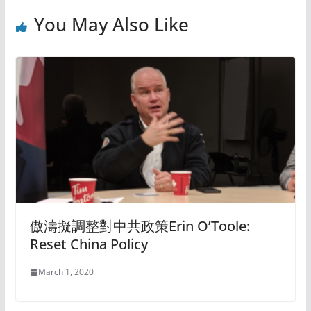
You May Also Like
傲濤擬調整對中共政策Erin O’Toole:
Reset China Policy
March 1, 2020