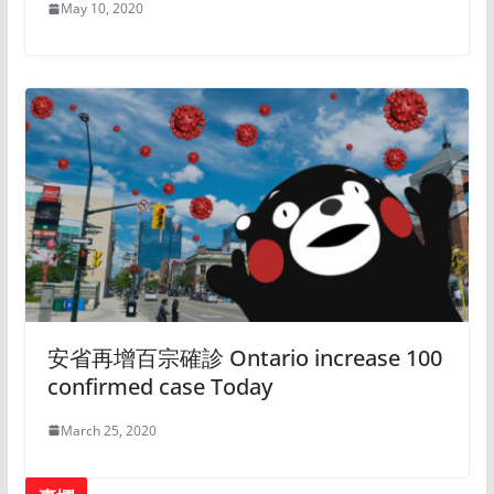
May 10, 2020
安省再增百宗確診 Ontario increase 100
confirmed case Today
March 25, 2020