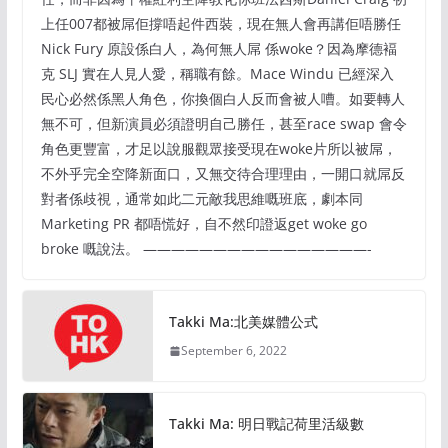
上任007都被屌佢撐唔起件西裝，現在無人會再講佢唔勝任
Nick Fury 原設係白人，為何無人屌 係woke？因為摩德褔
克 SLJ 實在人見人愛，稱職有餘。Mace Windu 已經深入
民心必然係黑人角色，你換個白人反而會被人嘈。如要轉人
無不可，但新演員必須證明自己勝任，甚至race swap 會令
角色更豐富，才足以說服觀眾接受現在woke片所以被屌，
不外乎完全空降新面口，又無交待合理理由，一開口就屌反
對者係歧視，通常如此二元敵我思維嘅班底，劇本同
Marketing PR 都唔慌好，自不然印證返get woke go
broke 嘅說法。 ————————————————-
Takki Ma:北美媒體公式
September 6, 2022
Takki Ma: 明日戰記荷里活級數