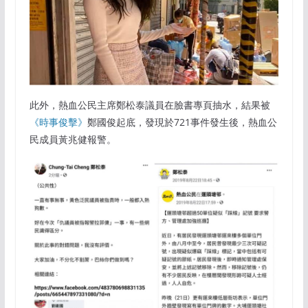
此外，熱血公民主席鄭松泰議員在臉書專頁抽水，結果被
《時事俊擊》
鄭國俊起底，發現於721事件發生後，熱血公
民成員黃兆健報警。