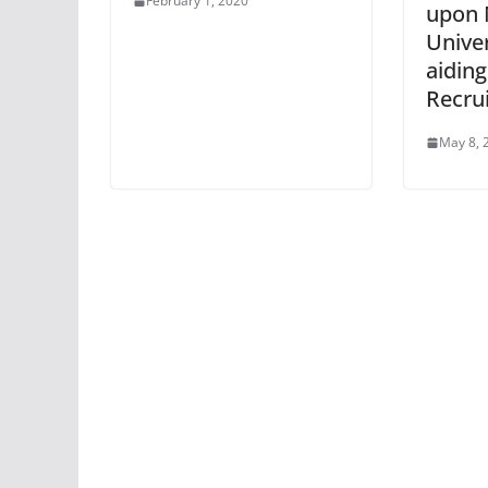
February 1, 2020
upon 
Univer
aidin
Recru
May 8, 