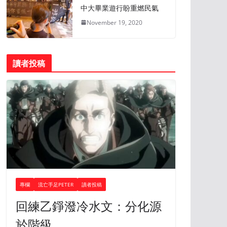
中大畢業遊行盼重燃民氣
November 19, 2020
讀者投稿
專欄
流亡手足PETER
讀者投稿
回練乙錚潑冷水文：分化源
於階級