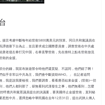
台
揚言考慮中斷每年給世衛5800萬美元的預算。同日共和黨議員在
長譚德塞下台為止，並且要求成立國際委員會，調查世衛在中共處
統唐老侵左拳打完中国，右拳直擊世衛，先在推特上點名世衛放流
世衛的金援。
部分的錢，我宣布旅遊禁令時他們還質疑、不認同，他們錯了啊！
們似乎非常以中共為主，我們會中斷資助WHO。」 在記者追問
無，我是說我要檢視，我們要調查，看看應否結束金援，(世衛)一切
到，他們人都到那了，卻無看到武漢發生之事，他們無看到，怎麼
指控呼應共和黨眾議員提出的決議案，要美國停止金援世衛，直到秘
惹怒中共，選擇忽略中華民國在去年12月31日，提出武肺人傳人