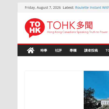
Skip
Latest:
Roulette Instant Wit
Friday, August 7, 2026
to
Comprehensive Gui
Kokemus Kansainvälin
content
Voittamiseen
En ligne Roulette as
ans d’expérience
Live Roulette avec C
Joueurs Expériment
The Ultimate Guide t
時事
社評
專欄
讀者投稿
T