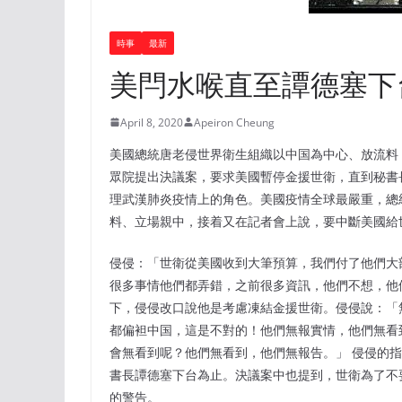
時事
最新
美閂水喉直至譚德塞下
April 8, 2020
Apeiron Cheung
美國總統唐老侵世界衛生組織以中国為中心、放流料，
眾院提出決議案，要求美國暫停金援世衛，直到秘書
理武漢肺炎疫情上的角色。美國疫情全球最嚴重，總
料、立場親中，接着又在記者會上說，要中斷美國給
侵侵：「世衛從美國收到大筆預算，我們付了他們大
很多事情他們都弄錯，之前很多資訊，他們不想，他
下，侵侵改口說他是考慮凍結金援世衛。侵侵說：「
都偏袒中国，這是不對的！他們無報實情，他們無看
會無看到呢？他們無看到，他們無報告。」 侵侵的
書長譚德塞下台為止。決議案中也提到，世衛為了不要
的警告。