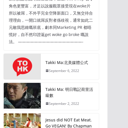
角色更豐富，才足以說服觀眾接受現在woke片
所以被屌，不外乎完全空降新面口，又無交待合
理理由，一開口就屌反對者係歧視，通常如此二
元敵我思維嘅班底，劇本同Marketing PR 都唔
慌好，自不然印證返get woke go broke 嘅說
法。 ————————————————-
Takki Ma:北美媒體公式
September 6, 2022
Takki Ma: 明日戰記荷里活
級數
September 2, 2022
Jesus did NOT Eat Meat.
Go VEGAN! By Chapman