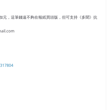
萬加元，這筆錢遠不夠在報紙買頭版，但可支持《多聞》抗
il.com
6317804