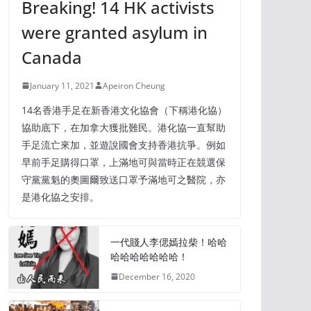
Breaking! 14 HK activists
were granted asylum in
Canada
January 11, 2021
Apeiron Cheung
14名香港手足在新香港文化協會（下稱港化協）
協助底下，在加拿大獲批難民。港化協一直幫助
手足流亡來加，並遊說國會支持香港抗爭。例如
早前手足購得口罩，上滿地可與當時正在競選保
守黨黨魁的奧圖爾致送口罩予滿地可之醫院，亦
是港化協之安排。
一代賤人李偲嫣拉柴！哈哈
哈哈哈哈哈哈哈！
December 16, 2020