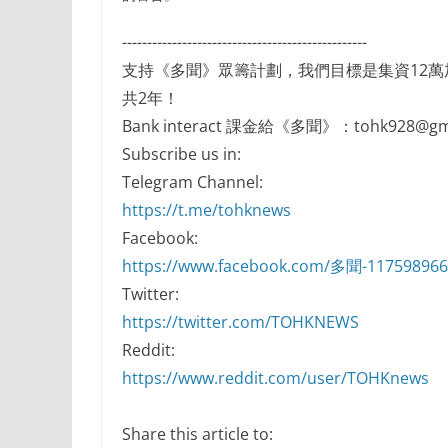
-------------------------------------------------
支持《多聞》眾籌計劃，我們目標是集資12
共2年！
Bank interact 課金給《多聞》：tohk928@gma
Subscribe us in:
Telegram Channel:
https://t.me/tohknews
Facebook:
https://www.facebook.com/多聞-11759896
Twitter:
https://twitter.com/TOHKNEWS
Reddit:
https://www.reddit.com/user/TOHKnews
Share this article to: