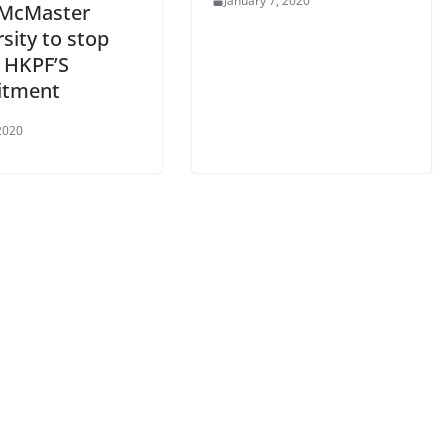
January 7, 2020
McMaster
sity to stop
g HKPF’S
itment
2020