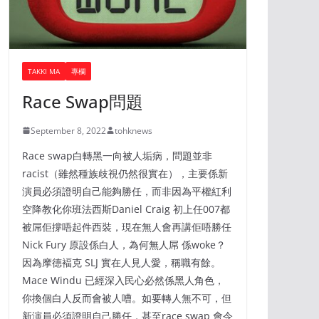
TAKKI MA
專欄
Race Swap問題
September 8, 2022
tohknews
Race swap白轉黑一向被人垢病，問題並非
racist（雖然種族歧視仍然很實在），主要係新
演員必須證明自己能夠勝任，而非因為平權紅利
空降教化你班法西斯Daniel Craig 初上任007都
被屌佢撐唔起件西裝，現在無人會再講佢唔勝任
Nick Fury 原設係白人，為何無人屌 係woke？
因為摩德褔克 SLJ 實在人見人愛，稱職有餘。
Mace Windu 已經深入民心必然係黑人角色，
你換個白人反而會被人嘈。如要轉人無不可，但
新演員必須證明自己勝任，甚至race swap 會令