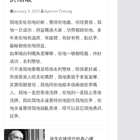
January 3, 2021
Apeiron Cheung
我地笑咗佢地好耐，覺得佢地蠢。但現實係，我
地一旦成功，得益嘅係大家，功勞都歸佢地。多
年來佢地有議席、有媒體，有財有勢，點抗爭、
贏輸都係佢地得益。
如果喺自利嘅角度嚟睇，佢地一啲都唔蠢，仲好
成功，名利雙收。
只不過我地要嘅並唔係名利雙收，唔係要好威，
而係香港人唔見咗嘅野，我地要親手拿返返嚟。
其實唔難發現，我地同佢地根本係兩個世界嘅
人。我地一直想香港洗牌，佢地則一直阻止香港
洗牌。因此我地永遠覺得佢地阻住我地抗爭，佢
地永遠覺得我地搞亂香港，唔可以容忍我地勇武
抗爭。
迷失在後現代的真心膠