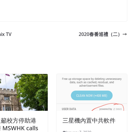
nix TV
2020春番巡禮（二）
組籲校方停助港
三星機內置中共軟件
MSWHK calls