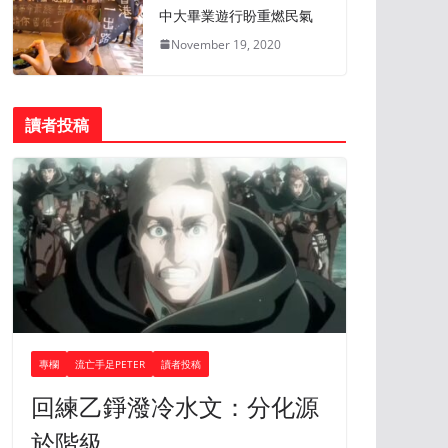
中大畢業遊行盼重燃民氣
November 19, 2020
讀者投稿
專欄
流亡手足PETER
讀者投稿
回練乙錚潑冷水文：分化源
於階級