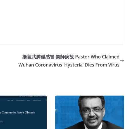
揚言武肺僅感冒 祭師病故 Pastor Who Claimed
Wuhan Coronavirus ‘Hysteria’ Dies From Virus