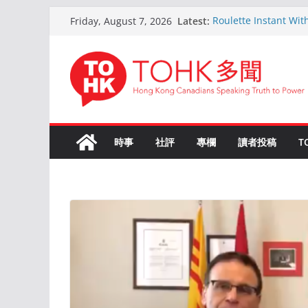
Skip
Latest:
Roulette Instant Wit
Friday, August 7, 2026
to
Comprehensive Gui
Kokemus Kansainvälin
content
Voittamiseen
En ligne Roulette as
ans d’expérience
Live Roulette avec C
Joueurs Expériment
The Ultimate Guide t
時事
社評
專欄
讀者投稿
T