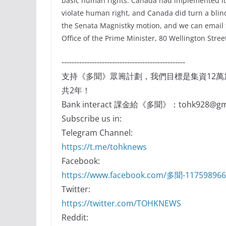
basic human rights. Canada had implemented it to
violate human right, and Canada did turn a blin
the Senata Magnistky motion, and we can email t
Office of the Prime Minister, 80 Wellington Stre
-------------------------------------------------
支持《多聞》眾籌計劃，我們目標是集資12
共2年！
Bank interact 課金給《多聞》：tohk928@gma
Subscribe us in:
Telegram Channel:
https://t.me/tohknews
Facebook:
https://www.facebook.com/多聞-11759896
Twitter:
https://twitter.com/TOHKNEWS
Reddit: