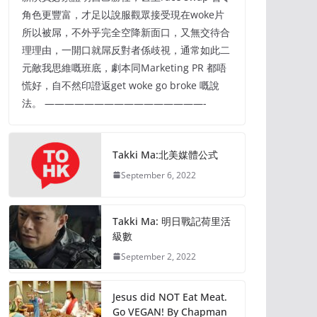
角色更豐富，才足以說服觀眾接受現在woke片
所以被屌，不外乎完全空降新面口，又無交待合
理理由，一開口就屌反對者係歧視，通常如此二
元敵我思維嘅班底，劇本同Marketing PR 都唔
慌好，自不然印證返get woke go broke 嘅說
法。 ————————————————-
Takki Ma:北美媒體公式
September 6, 2022
Takki Ma: 明日戰記荷里活
級數
September 2, 2022
Jesus did NOT Eat Meat.
Go VEGAN! By Chapman