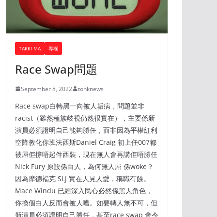
TAKKI MA
專欄
Race Swap問題
September 8, 2022
tohknews
Race swap白轉黑一向被人垢病，問題並非
racist（雖然種族歧視仍然很實在），主要係新
演員必須證明自己能夠勝任，而非因為平權紅利
空降教化你班法西斯Daniel Craig 初上任007都
被屌佢撐唔起件西裝，現在無人會再講佢唔勝任
Nick Fury 原設係白人，為何無人屌 係woke？
因為摩德褔克 SLJ 實在人見人愛，稱職有餘。
Mace Windu 已經深入民心必然係黑人角色，
你換個白人反而會被人嘈。如要轉人無不可，但
新演員必須證明自己勝任，甚至race swap 會令