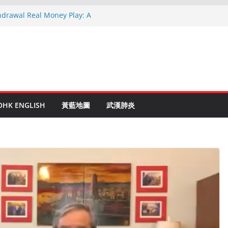
hdrawal Real Money Play: A
de
en Ruletti: Parhaat Vinkit ja Taktiikat
tuces: Conseils d’un expert après 15
rypto: Le Guide Complet pour les
és
o Online Roulette
OHK ENGLISH
黃藍地圖
武漢肺炎