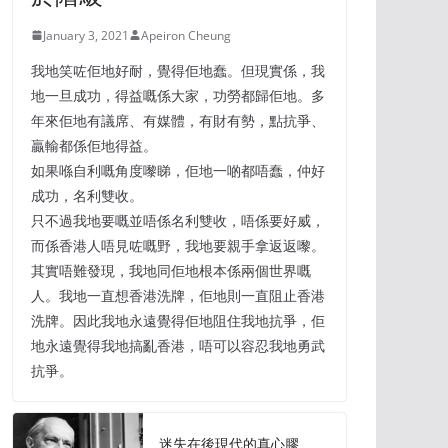
January 3, 2021
Apeiron Cheung
我地笑咗佢地好耐，覺得佢地蠢。但現實係，我
地一旦成功，得益嘅係大家，功勞都歸佢地。多
年來佢地有議席、有媒體，有財有勢，點抗爭、
贏輸都係佢地得益。
如果喺自利嘅角度嚟睇，佢地一啲都唔蠢，仲好
成功，名利雙收。
只不過我地要嘅並唔係名利雙收，唔係要好威，
而係香港人唔見咗嘅野，我地要親手拿返返嚟。
其實唔難發現，我地同佢地根本係兩個世界嘅
人。我地一直想香港洗牌，佢地則一直阻止香港
洗牌。因此我地永遠覺得佢地阻住我地抗爭，佢
地永遠覺得我地搞亂香港，唔可以容忍我地勇武
抗爭。
迷失在後現代的真心膠