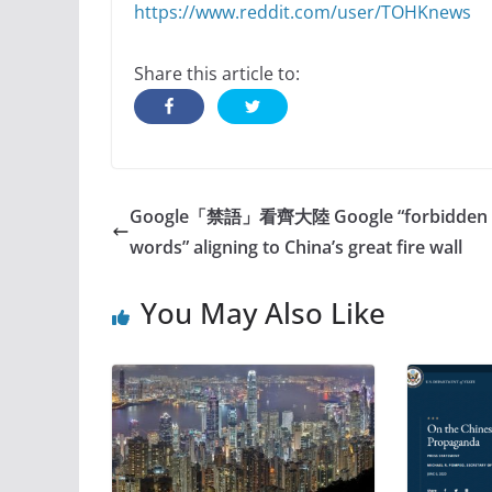
https://www.reddit.com/user/TOHKnews
Share this article to:
Google「禁語」看齊大陸 Google “forbidden
words” aligning to China’s great fire wall
You May Also Like