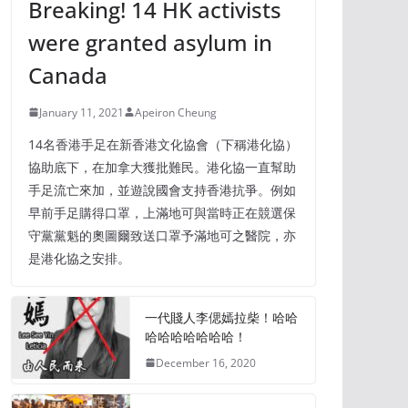
Breaking! 14 HK activists
were granted asylum in
Canada
January 11, 2021
Apeiron Cheung
14名香港手足在新香港文化協會（下稱港化協）
協助底下，在加拿大獲批難民。港化協一直幫助
手足流亡來加，並遊說國會支持香港抗爭。例如
早前手足購得口罩，上滿地可與當時正在競選保
守黨黨魁的奧圖爾致送口罩予滿地可之醫院，亦
是港化協之安排。
一代賤人李偲嫣拉柴！哈哈
哈哈哈哈哈哈哈！
December 16, 2020