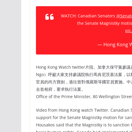
WATCH: Canadian Senators
@Senat
the Senate Magnistky motion
pic
— Hong Kong W
Hong Kong Watch twitter片段。加拿大保守黨
Ngo）呼籲大家支持參議院執行馬肯尼茨基法案，
官員的尚方寶劍，過往曾對俄羅斯等國官員實施。中
去首相府，要求執行法案。
Office of the Prime Minister, 80 Wellington Stre
Video from Hong Kong watch Twitter. Canadian
support for the Senate Magnistky motion for sanc
Housakos said that the Magnistky is to sanction