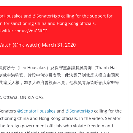
orHousakos
and
@SenatorNgo
calling for the support for
 for sanctioning China and Hong Kong officials.
.twitter.com/syVmCSltFG
atch (@hk_watch)
March 31, 2020
參議員何沙哥（Leo Housakos）及保守黨參議員吳青海（Thanh Hai
以制裁中港狗官。片段中何沙哥表示，此法案乃制裁反人權自由國家
共違反人權，加拿大政府曾視而不見。他與吳青海皆呼籲大家郵寄
et, Ottawa, ON KIA OA2
 Senators
@SenatorHousakos
and
@SenatorNgo
calling for the
tioning China and Hong Kong officials. In the video, Senator
 the foreign government officials who violate freedom and