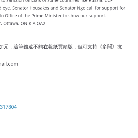
 sanction officials of some countries like Russia. CCP
d eye. Senator Housakos and Senator Ngo call for support for
o Office of the Prime Minister to show our support.
et, Ottawa, ON KIA OA2
萬加元，這筆錢遠不夠在報紙買頭版，但可支持《多聞》抗
il.com
6317804