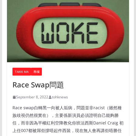
TAKKI MA
專欄
Race Swap問題
September 8, 2022
tohknews
Race swap白轉黑一向被人垢病，問題並非racist（雖然種
族歧視仍然很實在），主要係新演員必須證明自己能夠勝
任，而非因為平權紅利空降教化你班法西斯Daniel Craig 初
上任007都被屌佢撐唔起件西裝，現在無人會再講佢唔勝任