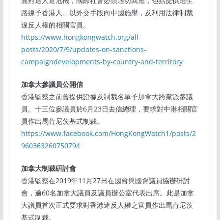
⾯對這⼈道危機，國際社會必須適切回應，包括提供逃⽣
路線予⾹港⼈、以外交⼿段向中國施壓，及利⽤法律制裁
違反⼈權的相關官員。
https://www.hongkongwatch.org/all-
posts/2020/7/9/updates-on-sanctions-
campaigndevelopments-by-country-and-territory
加拿⼤參議員公開信
⾹港監察之前曾提供證據及制裁名單予加拿⼤跨黨派參議
員。⼗三位參議員於6⽉23⽇去信總理，要求對中港相關官
員作出⾺肯尼茨基式制裁。
https://www.facebook.com/HongKongWatch1/posts/2
960363260750794
加拿⼤制裁硏討會
⾹港監察在2019年11⽉27⽇在國會與國會議員協辦硏討
會，逾60名加拿⼤議員及議員辦公室代表出席。此是加拿
⼤議員⾸次正式要求對⾹港違反⼈權之官員作出⾺肯尼茨
基式制裁。