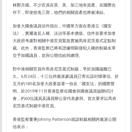
林鄭⽉娥。不少官員在英、美、加三地有資產。在國際合
作下，即使狡免三窟，他們的相關資產也將被凍結。
加拿⼤國會議員信件指出，中國單⽅⾯在⾹港⽴《國安
法》，實屬違反⼈權、法治等基本價值。信件並要求加拿
⼤政府考慮對相關中港官員緊急實施⾺肯尼茨基式定點制
裁。此外，⾹港監察已將有證據明顯侵犯⼈權的制裁名單
交予加國議員，並與公開信給與總理。
對中港相關官員作⾺肯尼茨基式制裁，早於加國蘊釀已
久。6⽉24⽇，⼗三位跨黨派參議員已寄出該封聯署信。於
五⽉約180名加拿⼤政要簽署⼀份反「國安法」的國際聲
明。於2019年11⽉⾹港監察在國會與國會議員協辦硏討
會，約60位議員及議員辦公室代表參與。⾸次要求以⾺肯
尼茨基式制裁中港官員。
⾹港監察董事Johnny Patterson就該制裁相關跨黨派公開
信表⽰：