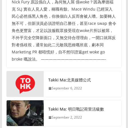
Nick Fury 原設係白人，為何無人屌 係woke？因為摩德褔
克 SLJ 實在人見人愛，稱職有餘。Mace Windu 已經深入
民心必然係黑人角色，你換個白人反而會被人嘈。如要轉人
無不可，但新演員必須證明自己勝任，甚至race swap 會令
角色更豐富，才足以說服觀眾接受現在woke片所以被屌，
不外乎完全空降新面口，又無交待合理理由，一開口就屌反
對者係歧視，通常如此二元敵我思維嘅班底，劇本同
Marketing PR 都唔慌好，自不然印證返get woke go
broke 嘅說法。 ————————————————-
Takki Ma:北美媒體公式
September 6, 2022
Takki Ma: 明日戰記荷里活級數
September 2, 2022