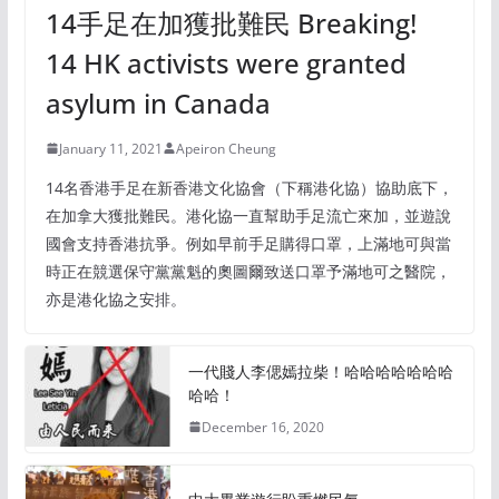
14手足在加獲批難民 Breaking!
14 HK activists were granted
asylum in Canada
January 11, 2021
Apeiron Cheung
14名香港手足在新香港文化協會（下稱港化協）協助底下，
在加拿大獲批難民。港化協一直幫助手足流亡來加，並遊說
國會支持香港抗爭。例如早前手足購得口罩，上滿地可與當
時正在競選保守黨黨魁的奧圖爾致送口罩予滿地可之醫院，
亦是港化協之安排。
一代賤人李偲嫣拉柴！哈哈哈哈哈哈哈
哈哈！
December 16, 2020