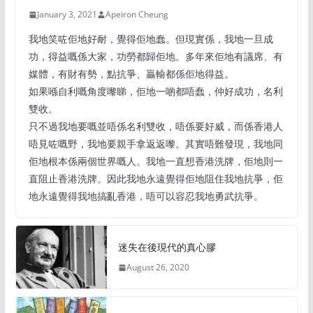
January 3, 2021
Apeiron Cheung
我地笑咗佢地好耐，覺得佢地蠢。但現實係，我地一旦成
功，得益嘅係大家，功勞都歸佢地。多年來佢地有議席、有
媒體，有財有勢，點抗爭、贏輸都係佢地得益。
如果喺自利嘅角度嚟睇，佢地一啲都唔蠢，仲好成功，名利
雙收。
只不過我地要嘅並唔係名利雙收，唔係要好威，而係香港人
唔見咗嘅野，我地要親手拿返返嚟。其實唔難發現，我地同
佢地根本係兩個世界嘅人。我地一直想香港洗牌，佢地則一
直阻止香港洗牌。因此我地永遠覺得佢地阻住我地抗爭，佢
地永遠覺得我地搞亂香港，唔可以容忍我地勇武抗爭。
迷失在後現代的真心膠
August 26, 2020