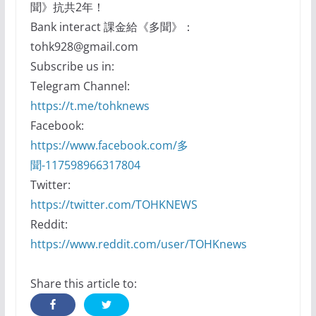
聞》抗共2年！
Bank interact 課金給《多聞》：
tohk928@gmail.com
Subscribe us in:
Telegram Channel:
https://t.me/tohknews
Facebook:
https://www.facebook.com/多
聞-117598966317804
Twitter:
https://twitter.com/TOHKNEWS
Reddit:
https://www.reddit.com/user/TOHKnews
Share this article to: