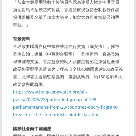
「加拿⼤參眾兩院數⼗位議員均認為違反⼈權之中港官員
須⾯對⾺肯尼茨基式制裁。⾹港監察現就符合制裁條件者
提供證據及名單予加拿⼤議會，加拿⼤政府並無籍⼜袖⼿
旁觀。」
背景資料
全球政要聯署⾃從中國在⾹港強⾏實施《國安法》，摧毀
⾹港⾃治，違反《中英聯合聲明》，⾹港監察⼀直為⾹港
尋求國際⽀援。⾹港監察贊助⼈及前港督彭定康發起全球
政要聯署聲明以遣責之，獲來⾃全球43個國家逾900政要簽
署。此聯署由⾹港監察協調、策劃及執⾏。約180名加拿⼤
政要參與此聯署。
https://www.hongkongwatch.org/all-
posts/2020/5/23/patten-led-group-of-198-
parliamentarians-from-23-countries-decry-flagrant-
breach-of-the-sino-british-jointdeclaration
國際社會向中國施壓