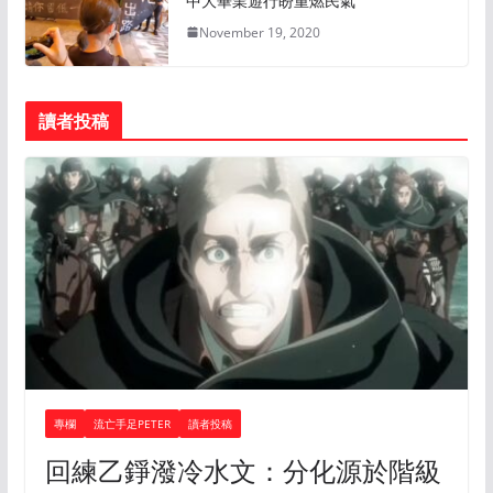
中大畢業遊行盼重燃民氣
November 19, 2020
讀者投稿
專欄
流亡手足PETER
讀者投稿
回練乙錚潑冷水文：分化源於階級