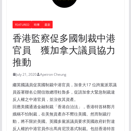
FEATURED
時事
最新
香港監察促多國制裁中港
官員 獲加拿大議員協力
推動
July 21, 2020
Apeiron Cheung
繼英國議員促英國制裁中港官員，加拿⼤17 位跨黨派眾議
員簽署聯名公開信致總理杜魯多，促請加拿⼤緊急制裁違
反⼈權之中港官員，並沒收其資產。
回應美國通過⾦融制裁「⾹港⾃治法」，⾹港特⾸林鄭⽉
娥稱不怕制裁，在美無資產亦不嚮往美國。然⽽制裁⾏
動，將不限於美國。英國多黨派議員要求英國政府針對違
反⼈權的中港官員作出⾺肯尼茨基式制裁。包括⾹港特⾸