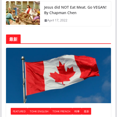
Jesus did NOT Eat Meat. Go VEGAN!
By Chapman Chen
April 17, 2022
最新
FEATURED
TOHK ENGLISH
TOHK FRENCH
時事
最新