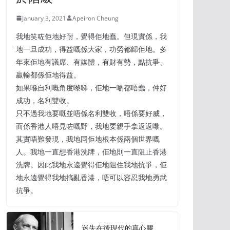
January 3, 2021
Apeiron Cheung
我地笑咗佢地好耐，覺得佢地蠢。但現實係，我
地一旦成功，得益嘅係大家，功勞都歸佢地。多
年來佢地有議席、有媒體，有財有勢，點抗爭、
贏輸都係佢地得益。
如果喺自利嘅角度嚟睇，佢地一啲都唔蠢，仲好
成功，名利雙收。
只不過我地要嘅並唔係名利雙收，唔係要好威，
而係香港人唔見咗嘅野，我地要親手拿返返嚟。
其實唔難發現，我地同佢地根本係兩個世界嘅
人。我地一直想香港洗牌，佢地則一直阻止香港
洗牌。因此我地永遠覺得佢地阻住我地抗爭，佢
地永遠覺得我地搞亂香港，唔可以容忍我地勇武
抗爭。
迷失在後現代的真心膠