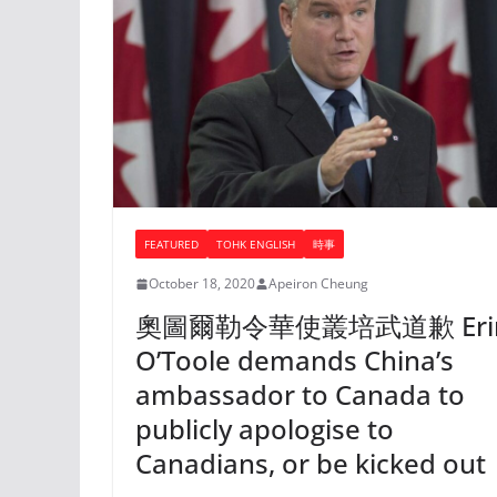
FEATURED
TOHK ENGLISH
時事
October 18, 2020
Apeiron Cheung
奧圖爾勒令華使叢培武道歉 Eri
O’Toole demands China’s
ambassador to Canada to
publicly apologise to
Canadians, or be kicked out