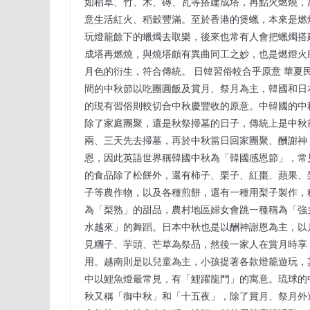
如稻草、竹、木、磚、瓦等搭建成塔，再點火燃燒，
意生活紅火、稻穀豐滿。至於香港的煲蠟，本來是燃
玩燈籠餘下的蠟燭去取樂，後來也常有人會把蠟燭搭
成塔再燃燒，與燒塔頗有異曲同工之妙，也是燃燈火
月色的衍生，符合傳統。 日韓習俗較合乎原意 華夏
間的中秋節以吃團圓飯及賞月、祭月為主，韓國和日
的現有習俗則較切合中秋慶豐收的原意。中韓國的中
除了家庭團聚，還是秋祭掃墓的日子，傳統上是中秋
兩、三天先去掃墓，再於中秋當日回家團聚、酬謝神
恩，因此英語世界稱韓國中秋為「韓國感恩節」，常
的食品除了松餅外，還有柿子、栗子、紅棗、蘋果、
子等農作物，以及各種煎餅，還有一種用梨子製作，
為「梨熟」的甜品，農村地區婦女會跳一種稱為「強
水越來」的舞蹈。日本中秋也是以酬神謝恩為主，以
見糰子、芋頭、芒草為祭品，然後一家人在賞月時享
用。越南則是以兒童為主，小孩提著各款燈籠遊玩，
中以鯉魚燈最常見，有「鯉躍龍門」的寓意。琉球的
秋又稱「御中秋」和「十五夜」，除了賞月、祭月外