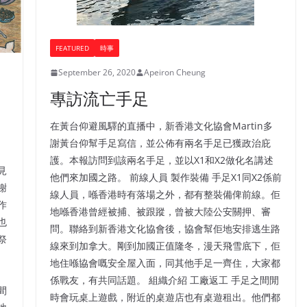
FEATURED
時事
September 26, 2020
Apeiron Cheung
專訪流亡手足
在黃台仰避風驛的直播中，新香港文化協會Martin多
謝黃台仰幫手足寫信，並公佈有兩名手足已獲政治庇
護。本報訪問到該兩名手足，並以X1和X2做化名講述
見
他們來加國之路。 前線人員 製作裝備 手足X1同X2係前
謝
線人員，喺香港時有落場之外，都有整裝備俾前線。佢
作
地喺香港曾經被捕、被跟蹤，曾被大陸公安關押、審
也
問。聯絡到新香港文化協會後，協會幫佢地安排逃生路
祭
線來到加拿大。剛到加國正值隆冬，漫天飛雪底下，佢
地住喺協會嘅安全屋入面，同其他手足一齊住，大家都
係戰友，有共同話題。 組織介紹 工廠返工 手足之間閒
間
時會玩桌上遊戲，附近的桌遊店也有桌遊租出。他們都