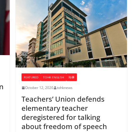
FEATURED
TOHK ENGLISH
時事
n
October 12, 2020
tohknews
Teachers’ Union defends
elementary teacher
deregistered for talking
about freedom of speech