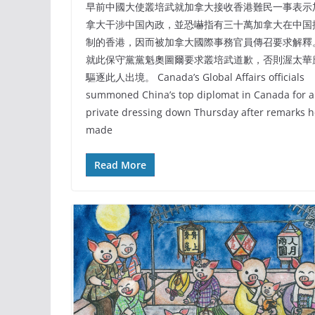
早前中國大使叢培武就加拿大接收香港難民一事表示
拿大干涉中国內政，並恐嚇指有三十萬加拿大在中国
制的香港，因而被加拿大國際事務官員傳召要求解釋
就此保守黨黨魁奧圖爾要求叢培武道歉，否則渥太華
驅逐此人出境。 Canada’s Global Affairs officials
summoned China’s top diplomat in Canada for a
private dressing down Thursday after remarks h
made
Read More