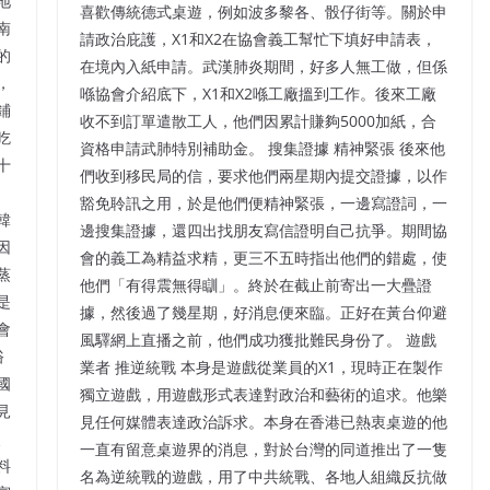
地
喜歡傳統德式桌遊，例如波多黎各、骰仔街等。關於申
南
請政治庇護，X1和X2在協會義工幫忙下填好申請表，
的
在境內入紙申請。武漢肺炎期間，好多人無工做，但係
，
喺協會介紹底下，X1和X2喺工廠搵到工作。後來工廠
鋪
收不到訂單遣散工人，他們因累計賺夠5000加紙，合
吃
資格申請武肺特別補助金。 搜集證據 精神緊張 後來他
十
們收到移民局的信，要求他們兩星期內提交證據，以作
豁免聆訊之用，於是他們便精神緊張，一邊寫證詞，一
韓
邊搜集證據，還四出找朋友寫信證明自己抗爭。期間協
因
會的義工為精益求精，更三不五時指出他們的錯處，使
蒸
他們「有得震無得瞓」。終於在截止前寄出一大疊證
是
據，然後過了幾星期，好消息便來臨。正好在黃台仰避
會
風驛網上直播之前，他們成功獲批難民身份了。 遊戲
俗
業者 推逆統戰 本身是遊戲從業員的X1，現時正在製作
國
獨立遊戲，用遊戲形式表達對政治和藝術的追求。他樂
見
見任何媒體表達政治訴求。本身在香港已熱衷桌遊的他
、
一直有留意桌遊界的消息，對於台灣的同道推出了一隻
料
名為逆統戰的遊戲，用了中共統戰、各地人組織反抗做