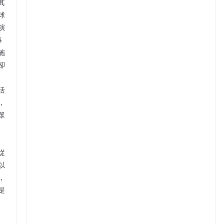
其
球
演
每
施
卻
活
，
眾
從
以
，
是