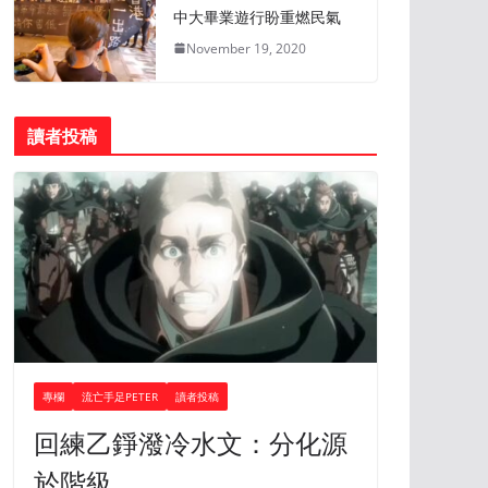
中大畢業遊行盼重燃民氣
November 19, 2020
讀者投稿
專欄
流亡手足PETER
讀者投稿
回練乙錚潑冷水文：分化源
於階級