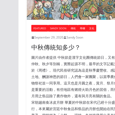
FEATURED
SANDY SOON
傳統
專欄
文化
September 29, 2020
Sandy Soon
中秋傳統知多少？
圖片由作者提供 中秋節是漢字文化圈傳統節日，又有
仲秋、秋夕等別稱，實際起源不明，最早的文字記載
於《周禮》。現代民俗研究認為這是秋季慶豐收、感
土地、酬謝神恩的節日，人們會一家團聚，以當季農
物祭祀並一同享用。這天也是月圓之夜，賞月、祭月
是重要的活動，有些地區有燃燈火助月色的習俗，而
月用之祭品除了農作物外，還有與月亮有關的食品。
宋朝越南食冰皮月餅 華夏的中秋節在宋代已經十分盛
行，本來屬於宮廷中秋食品和祭品的月餅也開始在民