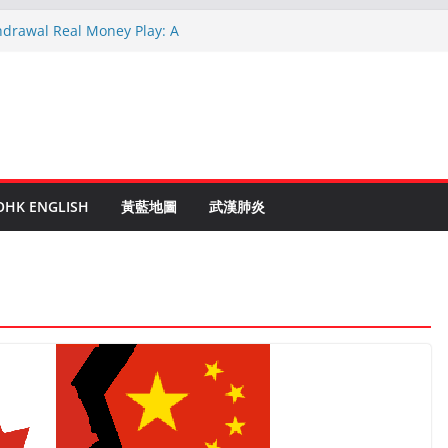
hdrawal Real Money Play: A
de
en Ruletti: Parhaat Vinkit ja Taktiikat
tuces: Conseils d’un expert après 15
rypto: Le Guide Complet pour les
és
o Online Roulette
OHK ENGLISH
黃藍地圖
武漢肺炎