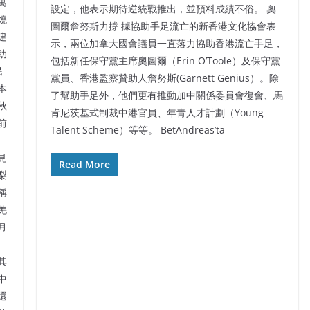
寓
設定，他表示期待逆統戰推出，並預料成績不俗。 奧
燒
圖爾詹努斯力撐 據協助手足流亡的新香港文化協會表
建
示，兩位加拿大國會議員一直落力協助香港流亡手足，
助
包括新任保守黨主席奧圖爾（Erin O’Toole）及保守黨
民
黨員、香港監察贊助人詹努斯(Garnett Genius）。除
本
了幫助手足外，他們更有推動加中關係委員會復會、馬
秋
肯尼茨基式制裁中港官員、年青人才計劃（Young
前
Talent Scheme）等等。 BetAndreas’ta
見
Read More
梨
稱
羌
月
其
中
還