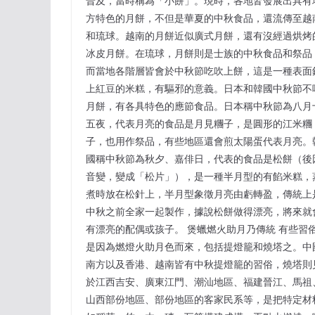
普及，當時稱為「小餅」。現時，各地皆發展出具有
方特色的月餅，不但是華夏的中秋食品，還流傳至越
和琉球。越南的月餅近似廣式月餅，還有沒經過烘烤
冰皮月餅。在琉球，月餅則是士族的中秋食品和祭品
而當地各階層皆會於中秋節吃吹上餅，這是一種表面
上紅豆的米糕，有驅邪的意義。日本和韓國中秋節不
月餅，有各具特色的應節食品。日本稱中秋節為八月
五夜，代表月亮的食品是月見糰子，是圓形的江米糰
子，也用作祭品，有些地區還會煎太陽蛋代表月亮。
國稱中秋節為秋夕、嘉俳日，代表的食品是松餅（後
音變，變成「松片」），是一種半月型的有餡米糕，
煮時放在松針上，半月型象徵月亮由虧轉盈，傳統上
中秋之前全家一起製作，據說松餅做得漂亮，將來就
有漂亮的配偶或孩子。 煲蠟燃火助月乃傳統 有些習
是因為燃燈火助月色而來，包括提燈籠和燒塔之。中
南方以及香港、越南皆有中秋提燈籠的習俗，燒塔則
於江西吉安、廣東江門、潮汕地區、福建晉江、馬祖
山西部份地區、部份地區的客家民系等，是把特定材