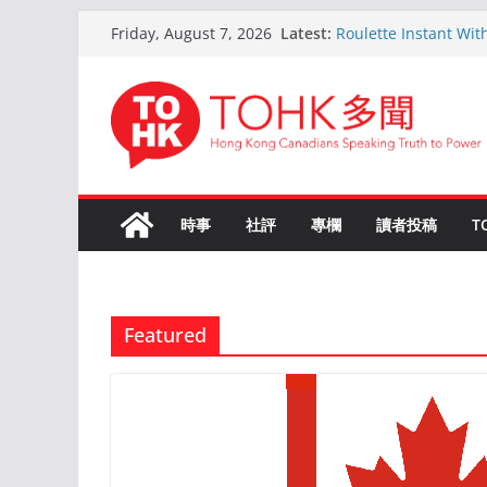
Skip
Latest:
Roulette Instant Wit
Friday, August 7, 2026
to
Comprehensive Gui
Kokemus Kansainvälin
content
Voittamiseen
En ligne Roulette as
ans d’expérience
Live Roulette avec C
Joueurs Expériment
The Ultimate Guide t
時事
社評
專欄
讀者投稿
T
Featured