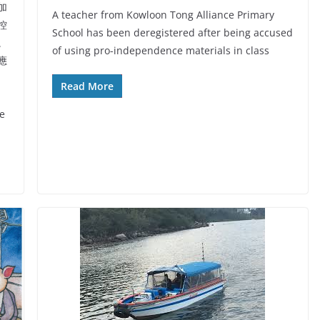
加
A teacher from Kowloon Tong Alliance Primary
控
School has been deregistered after being accused
。
of using pro-independence materials in class
應
Read More
e