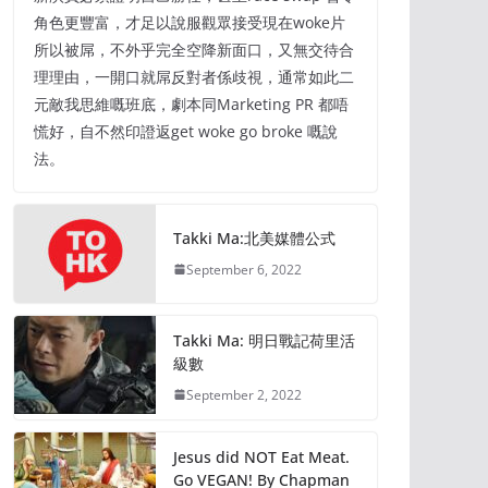
角色更豐富，才足以說服觀眾接受現在woke片
所以被屌，不外乎完全空降新面口，又無交待合
理理由，一開口就屌反對者係歧視，通常如此二
元敵我思維嘅班底，劇本同Marketing PR 都唔
慌好，自不然印證返get woke go broke 嘅說
法。
Takki Ma:北美媒體公式
September 6, 2022
Takki Ma: 明日戰記荷里活
級數
September 2, 2022
Jesus did NOT Eat Meat.
Go VEGAN! By Chapman