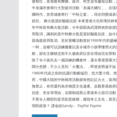
會祭灶，各地會有舞獅、拔河、村芝居等慶祝活動，
中糸滿市會舉行大型拔河活動「糸滿大綱引」。在琉
國時代，首里城會舉行「中秋之宴」，現在則變成表
節目。 舞火龍源於驅瘟抗疫 本來香港大坑和薄扶林
年中秋皆有舞火龍活動，今年卻因為武漢肺炎防疫措
而取消，諷刺的是中秋舞火龍是源於驅瘟抗疫，如今
因為瘟疫而取消。至於煲蠟活動曾於1990年代初盛極
一時，這種可以訓練膽量以及令城市小孩學懂用火的
動，卻在主權移交前不久被政府以安全理由完全禁制
除了令小孩失去一個訓練的機會外，還令香港普羅大
聞火色變，不少人見到「火魔法」，即使攻勢遠不如
1980年代或之前的抗議行動般猛烈，也大驚小怪。然
而，中國大陸的中秋燒塔活動卻依然紅紅火火，當局
無禁止，有些還列為非物質文化遺產。反觀香港政府
抗疫、安全等理由，去限制或禁止香港本土節日活動
不禁令人聯想到是否刻意維穩，摧毀本土文化，甚至
弱民政策？ 課金給Sandy： PayPal Payme