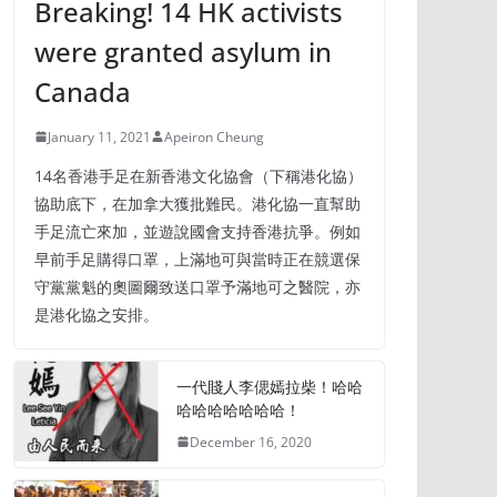
Breaking! 14 HK activists
were granted asylum in
Canada
January 11, 2021
Apeiron Cheung
14名香港手足在新香港文化協會（下稱港化協）
協助底下，在加拿大獲批難民。港化協一直幫助
手足流亡來加，並遊說國會支持香港抗爭。例如
早前手足購得口罩，上滿地可與當時正在競選保
守黨黨魁的奧圖爾致送口罩予滿地可之醫院，亦
是港化協之安排。
一代賤人李偲嫣拉柴！哈哈
哈哈哈哈哈哈哈！
December 16, 2020