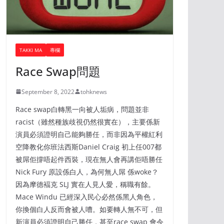
TAKKI MA
專欄
Race Swap問題
September 8, 2022
tohknews
Race swap白轉黑一向被人垢病，問題並非
racist（雖然種族歧視仍然很實在），主要係新
演員必須證明自己能夠勝任，而非因為平權紅利
空降教化你班法西斯Daniel Craig 初上任007都
被屌佢撐唔起件西裝，現在無人會再講佢唔勝任
Nick Fury 原設係白人，為何無人屌 係woke？
因為摩德褔克 SLJ 實在人見人愛，稱職有餘。
Mace Windu 已經深入民心必然係黑人角色，
你換個白人反而會被人嘈。如要轉人無不可，但
新演員必須證明自己勝任，甚至race swap 會令