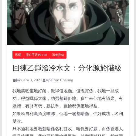
專欄
流亡手足PETER
讀者投稿
回練乙錚潑冷水文：分化源於階級
January 3, 2021
Apeiron Cheung
我地笑咗佢地好耐，覺得佢地蠢。但現實係，我地一旦成
功，得益嘅係大家，功勞都歸佢地。多年來佢地有議席、有
媒體，有財有勢，點抗爭、贏輸都係佢地得益。
如果喺自利嘅角度嚟睇，佢地一啲都唔蠢，仲好成功，名利
雙收。
只不過我地要嘅並唔係名利雙收，唔係要好威，而係香港人