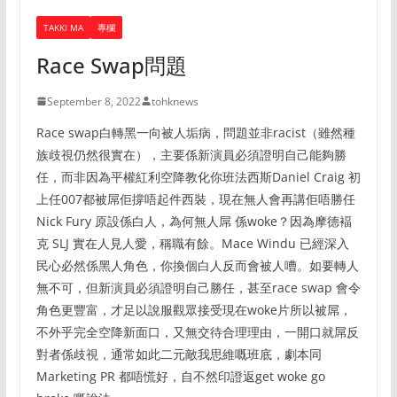
TAKKI MA
專欄
Race Swap問題
September 8, 2022
tohknews
Race swap白轉黑一向被人垢病，問題並非racist（雖然種
族歧視仍然很實在），主要係新演員必須證明自己能夠勝
任，而非因為平權紅利空降教化你班法西斯Daniel Craig 初
上任007都被屌佢撐唔起件西裝，現在無人會再講佢唔勝任
Nick Fury 原設係白人，為何無人屌 係woke？因為摩德褔
克 SLJ 實在人見人愛，稱職有餘。Mace Windu 已經深入
民心必然係黑人角色，你換個白人反而會被人嘈。如要轉人
無不可，但新演員必須證明自己勝任，甚至race swap 會令
角色更豐富，才足以說服觀眾接受現在woke片所以被屌，
不外乎完全空降新面口，又無交待合理理由，一開口就屌反
對者係歧視，通常如此二元敵我思維嘅班底，劇本同
Marketing PR 都唔慌好，自不然印證返get woke go