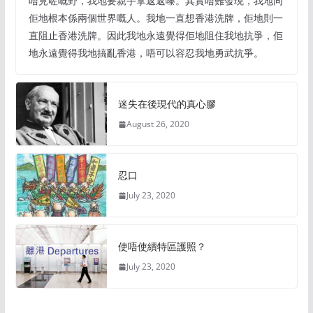
唔見咗嘅野，我地要親手拿返返嚟。其實唔難發現，我地同
佢地根本係兩個世界嘅人。我地一直想香港洗牌，佢地則一
直阻止香港洗牌。因此我地永遠覺得佢地阻住我地抗爭，佢
地永遠覺得我地搞亂香港，唔可以容忍我地勇武抗爭。
迷失在後現代的真心膠
August 26, 2020
忍口
July 23, 2020
使唔使續特區護照？
July 23, 2020