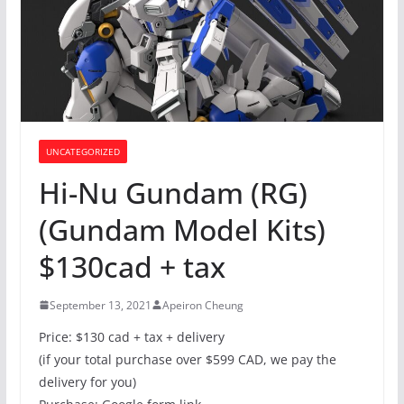
UNCATEGORIZED
Hi-Nu Gundam (RG)
(Gundam Model Kits)
$130cad + tax
September 13, 2021
Apeiron Cheung
Price: $130 cad + tax + delivery
(if your total purchase over $599 CAD, we pay the
delivery for you)