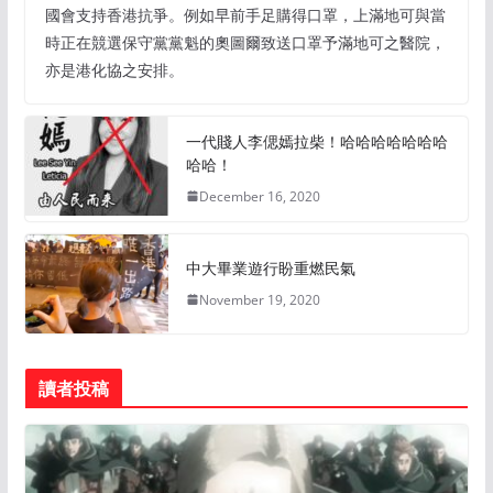
國會支持香港抗爭。例如早前手足購得口罩，上滿地可與當
時正在競選保守黨黨魁的奧圖爾致送口罩予滿地可之醫院，
亦是港化協之安排。
一代賤人李偲嫣拉柴！哈哈哈哈哈哈哈
哈哈！
December 16, 2020
中大畢業遊行盼重燃民氣
November 19, 2020
讀者投稿