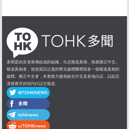
多聞是由安省港僑組成的組織，矢志報道真相，推廣雅正中文。
報道真相者，使假資訊泛濫的華文媒體圈裡面多一個報道真相的
媒體。雅正中文者，本會致力避免歐化中文及各地白話，以貼近
漢唐雅言的現代白話文報道。