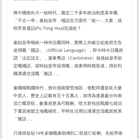
將中國推向大一統時代，奠定二千多年政治制度基本嘅
「千古一帝」秦始皇帝，喺語言方面冇「統一」大業，就
咁畀普通話(Pu Tong Hua)完成咗？
秦始皇帝喺統一神州北嘅同時，實際上亦確立咗政府文告
使用嘅「國語」（Official Language），即今時今日嘅所
謂「法定語文」，廣東粵語（Cantonese）就係始皇帝欽
定嘅國語。當時始皇帝採用嘅，係東周時期形成，用於列
國溝通交流嘅「雅語」。
秦國喺戰國時代，曾向嶺南蠻荒地區，發配同遷徙咗大量
中原人。歷史上記載有五十五萬人，加埋為逃避處分向南
流亡嘅罪犯，數量就更為可觀喇。咁大群包括戰國七雄治
下遷居南蠻之地嘅移民，平時生活用以溝通交流嘅當然系
「雅語」。
只係得短短14年多啲嘅秦朝傳到二世就亡咗喇。先前畀南