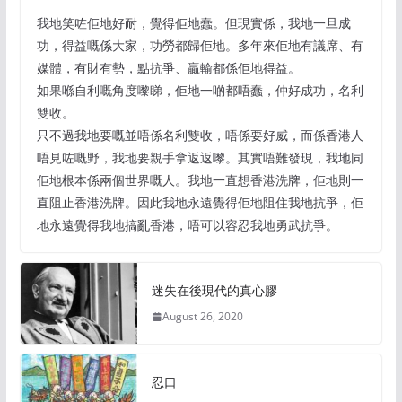
我地笑咗佢地好耐，覺得佢地蠢。但現實係，我地一旦成
功，得益嘅係大家，功勞都歸佢地。多年來佢地有議席、有
媒體，有財有勢，點抗爭、贏輸都係佢地得益。
如果喺自利嘅角度嚟睇，佢地一啲都唔蠢，仲好成功，名利
雙收。
只不過我地要嘅並唔係名利雙收，唔係要好威，而係香港人
唔見咗嘅野，我地要親手拿返返嚟。其實唔難發現，我地同
佢地根本係兩個世界嘅人。我地一直想香港洗牌，佢地則一
直阻止香港洗牌。因此我地永遠覺得佢地阻住我地抗爭，佢
地永遠覺得我地搞亂香港，唔可以容忍我地勇武抗爭。
迷失在後現代的真心膠
August 26, 2020
忍口