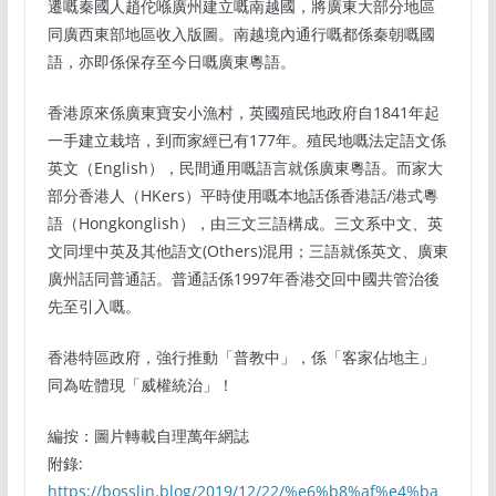
遷嘅秦國人趙佗喺廣州建立嘅南越國，將廣東大部分地區
同廣西東部地區收入版圖。南越境內通行嘅都係秦朝嘅國
語，亦即係保存至今日嘅廣東粵語。
香港原來係廣東寶安小漁村，英國殖民地政府自1841年起
一手建立栽培，到而家經已有177年。殖民地嘅法定語文係
英文（English），民間通用嘅語言就係廣東粵語。而家大
部分香港人（HKers）平時使用嘅本地話係香港話/港式粵
語（Hongkonglish），由三文三語構成。三文系中文、英
文同埋中英及其他語文(Others)混用；三語就係英文、廣東
廣州話同普通話。普通話係1997年香港交回中國共管治後
先至引入嘅。
香港特區政府，強行推動「普教中」，係「客家佔地主」
同為咗體現「威權統治」！
編按：圖片轉載自理萬年網誌
附錄:
https://bosslin.blog/2019/12/22/%e6%b8%af%e4%ba