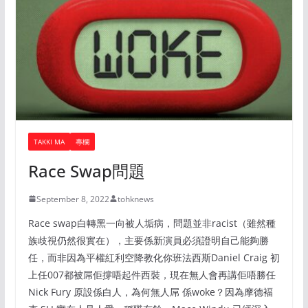
TAKKI MA
專欄
Race Swap問題
September 8, 2022
tohknews
Race swap白轉黑一向被人垢病，問題並非racist（雖然種
族歧視仍然很實在），主要係新演員必須證明自己能夠勝
任，而非因為平權紅利空降教化你班法西斯Daniel Craig 初
上任007都被屌佢撐唔起件西裝，現在無人會再講佢唔勝任
Nick Fury 原設係白人，為何無人屌 係woke？因為摩德褔