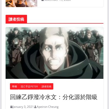
讀者投稿
專欄
流亡手足PETER
讀者投稿
回練乙錚潑冷水文：分化源於階級
January 3, 2021
Apeiron Cheung