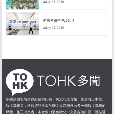
July 23, 2020
使唔使續特區護照？
July 23, 2020
多聞是由安省港僑組成的組織，矢志報道真相，推廣雅正中文。
報道真相者，使假資訊泛濫的華文媒體圈裡面多一個報道真相的
媒體。雅正中文者，本會致力避免歐化中文及各地白話，以貼近