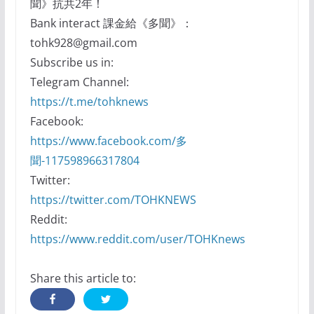
聞》抗共2年！
Bank interact 課金給《多聞》：
tohk928@gmail.com
Subscribe us in:
Telegram Channel:
https://t.me/tohknews
Facebook:
https://www.facebook.com/多
聞-117598966317804
Twitter:
https://twitter.com/TOHKNEWS
Reddit:
https://www.reddit.com/user/TOHKnews
Share this article to: