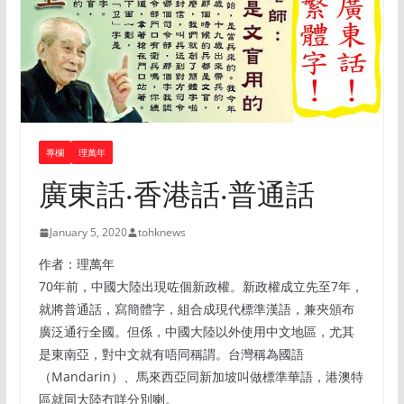
專欄
理萬年
廣東話‧香港話‧普通話
January 5, 2020
tohknews
作者：理萬年
70年前，中國大陸出現咗個新政權。新政權成立先至7年，
就將普通話，寫簡體字，組合成現代標準漢語，兼夾頒布
廣泛通行全國。但係，中國大陸以外使用中文地區，尤其
是東南亞，對中文就有唔同稱謂。台灣稱為國語
（Mandarin）、馬來西亞同新加坡叫做標準華語，港澳特
區就同大陸冇咩分別喇。