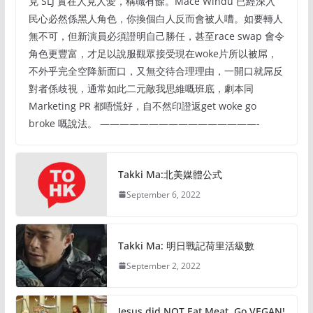
克 SLJ 實在人見人愛，稱職有餘。Mace Windu 已經深入
民心必然係黑人角色，你換個白人反而會被人嘈。如要轉人
無不可，但新演員必須證明自己勝任，甚至race swap 會令
角色更豐富，才足以說服觀眾接受現在woke片所以被屌，
不外乎完全空降新面口，又無交待合理理由，一開口就屌反
對者係歧視，通常如此二元敵我思維嘅班底，劇本同
Marketing PR 都唔慌好，自不然印證返get woke go
broke 嘅說法。 ————————————————-
Takki Ma:北美媒體公式
September 6, 2022
Takki Ma: 明日戰記荷里活級數
September 2, 2022
Jesus did NOT Eat Meat. Go VEGAN!