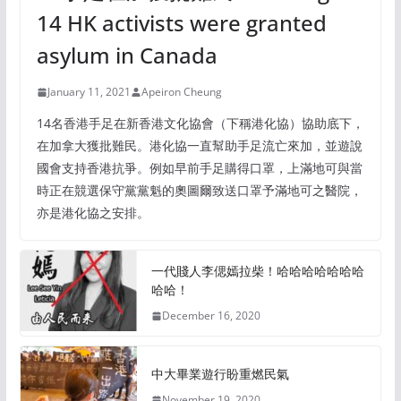
14 HK activists were granted
asylum in Canada
January 11, 2021
Apeiron Cheung
14名香港手足在新香港文化協會（下稱港化協）協助底下，
在加拿大獲批難民。港化協一直幫助手足流亡來加，並遊說
國會支持香港抗爭。例如早前手足購得口罩，上滿地可與當
時正在競選保守黨黨魁的奧圖爾致送口罩予滿地可之醫院，
亦是港化協之安排。
一代賤人李偲嫣拉柴！哈哈哈哈哈哈哈
哈哈！
December 16, 2020
中大畢業遊行盼重燃民氣
November 19, 2020