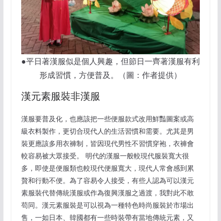
●平日著漢服似是個人興趣，但節日一齊著漢服有利
形成習慣，方便普及。（圖：作者提供）
漢元素服裝非漢服
漢服要普及化，也應該把一些便服款式改用鮮豔圖案或高
級衣料製作，更切合現代人的生活習慣和需要。尤其是男
裝更應該多用衣褲制，皆因現代男性不習慣穿袍，衣褲會
較容易被大眾接受。 明代的漢服一般較現代服裝寬大很
多，即使是便服類也較現代便服寬大，現代人常會感到累
贅和行動不便。為了容易令人接受，有些人認為可以漢元
素服裝代替傳統漢服或作為復興漢服之過渡，我對此不敢
苟同。漢元素服裝是可以視為一種特色時尚服裝於市場出
售，一如日本、韓國都有一些時裝帶有當地傳統元素，又