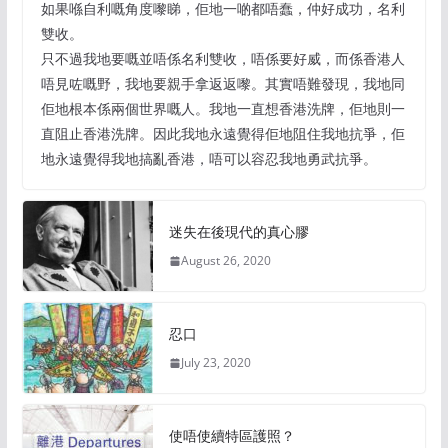
如果喺自利嘅角度嚟睇，佢地一啲都唔蠢，仲好成功，名利
雙收。
只不過我地要嘅並唔係名利雙收，唔係要好威，而係香港人
唔見咗嘅野，我地要親手拿返返嚟。其實唔難發現，我地同
佢地根本係兩個世界嘅人。我地一直想香港洗牌，佢地則一
直阻止香港洗牌。因此我地永遠覺得佢地阻住我地抗爭，佢
地永遠覺得我地搞亂香港，唔可以容忍我地勇武抗爭。
迷失在後現代的真心膠
August 26, 2020
忍口
July 23, 2020
使唔使續特區護照？