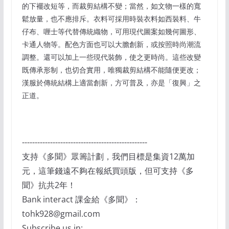
的下襬改短等，而裁剪結構不變；當然，如文物一樣的寬
鬆放量，也不應排斥。衣料可採用時裝衣料如西裝料、牛
仔布、喱士等代替傳統織物，可用現代圖案如幾何圖形、
卡通人物等。配色方面也可以大膽創新，或按照時尚潮流
調整。還可以加上一些現代裝飾，使之更時尚。這些改變
既傳承形制，也切合實用，唯獨裁剪結構不能隨便更改；
漢服於傳統結構上適當創新，方可普及，亦是「復興」之
正道。
-------------------------------------------------
支持《多聞》眾籌計劃，我們目標是集資12萬加
元，這筆錢遠不夠在報紙買頭版，但可支持《多
聞》抗共2年！
Bank interact 課金給《多聞》：
tohk928@gmail.com
Subscribe us in: