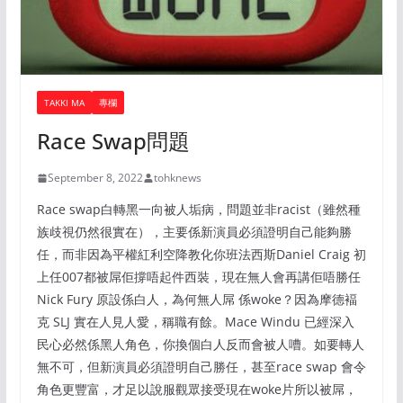
TAKKI MA
專欄
Race Swap問題
September 8, 2022
tohknews
Race swap白轉黑一向被人垢病，問題並非racist（雖然種
族歧視仍然很實在），主要係新演員必須證明自己能夠勝
任，而非因為平權紅利空降教化你班法西斯Daniel Craig 初
上任007都被屌佢撐唔起件西裝，現在無人會再講佢唔勝任
Nick Fury 原設係白人，為何無人屌 係woke？因為摩德褔
克 SLJ 實在人見人愛，稱職有餘。Mace Windu 已經深入
民心必然係黑人角色，你換個白人反而會被人嘈。如要轉人
無不可，但新演員必須證明自己勝任，甚至race swap 會令
角色更豐富，才足以說服觀眾接受現在woke片所以被屌，