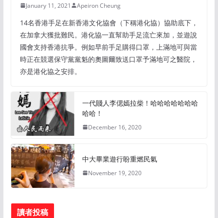
January 11, 2021
Apeiron Cheung
14名香港手足在新香港文化協會（下稱港化協）協助底下，
在加拿大獲批難民。港化協一直幫助手足流亡來加，並遊說
國會支持香港抗爭。例如早前手足購得口罩，上滿地可與當
時正在競選保守黨黨魁的奧圖爾致送口罩予滿地可之醫院，
亦是港化協之安排。
一代賤人李偲嫣拉柴！哈哈哈哈哈哈哈
哈哈！
December 16, 2020
中大畢業遊行盼重燃民氣
November 19, 2020
讀者投稿