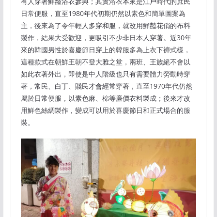
有人穿著鮮豔浴衣參與；其實浴衣本來是江戶時代的庶民
日常便服，直至1980年代初期仍然以素色和簡單圖案為
主，後來為了令年輕人多穿和服，就改用鮮豔花俏的布料
製作，結果大受歡迎，更吸引不少非日本人穿著。近30年
來的韓國男性於喜慶節日穿上的韓服多為上衣下褲式樣，
這種款式在朝鮮王朝不登大雅之堂，兩班、王族絕不會以
如此衣著外出，即使是中人階級也只有需要體力勞動時穿
著，常民、白丁、賤民才會經常穿著，直至1970年代仍然
屬於日常便服，以素色麻、棉等廉價衣料製成；後來才改
用鮮色絲綢製作，變成可以用於喜慶節日和正式場合的服
裝。