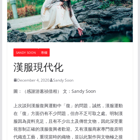
SANDY SOON
專欄
漢服現代化
December 4, 2020
Sandy Soon
圖：（感謝游蕙禎借相） 文：Sandy Soon
上次談到漢服復興運動中「復」的問題，誠然，漢服運動
在「復」方面仍有不少問題，但亦不乏可取之處。明制漢
服因為資料充足，且有不少出土及傳世文物，因此深受重
視形制正確的漢服復興者歡迎。又有漢服商家專門復原明
代織造工藝，重現當時的織物，並以此製作與文物極之接