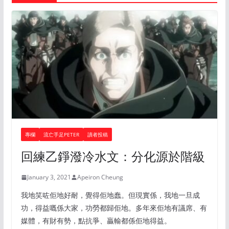
專欄
流亡手足PETER
讀者投稿
回練乙錚潑冷水文：分化源於階級
January 3, 2021
Apeiron Cheung
我地笑咗佢地好耐，覺得佢地蠢。但現實係，我地一旦成
功，得益嘅係大家，功勞都歸佢地。多年來佢地有議席、有
媒體，有財有勢，點抗爭、贏輸都係佢地得益。