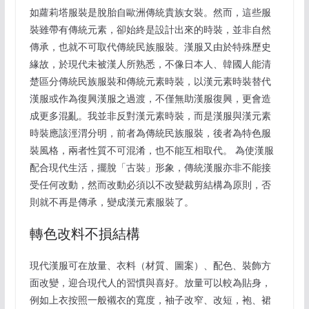
如蘿莉塔服裝是脫胎自歐洲傳統貴族女裝。然而，這些服
裝雖帶有傳統元素，卻始終是設計出來的時裝，並非自然
傳承，也就不可取代傳統民族服裝。漢服又由於特殊歷史
緣故，於現代未被漢人所熟悉，不像日本人、韓國人能清
楚區分傳統民族服裝和傳統元素時裝，以漢元素時裝替代
漢服或作為復興漢服之過渡，不僅無助漢服復興，更會造
成更多混亂。我並非反對漢元素時裝，而是漢服與漢元素
時裝應該涇渭分明，前者為傳統民族服裝，後者為特色服
裝風格，兩者性質不可混淆，也不能互相取代。 為使漢服
配合現代生活，擺脫「古裝」形象，傳統漢服亦非不能接
受任何改動，然而改動必須以不改變裁剪結構為原則，否
則就不再是傳承，變成漢元素服裝了。
轉色改料不損結構
現代漢服可在放量、衣料（材質、圖案）、配色、裝飾方
面改變，迎合現代人的習慣與喜好。放量可以較為貼身，
例如上衣按照一般襯衣的寬度，袖子改窄、改短，袍、裙