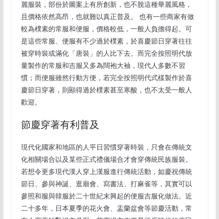
麗服裝，部份於圖案上有所創新，也不脫這種華麗風格，
且價格依然高昂，也就難以真正普及。 也有一些商家有做
較為樸素的常服和便服，價格較低，一般人負擔得起。可
是這些常服、便服有不少過於樸素，於喜慶節日穿著往往
被穿時裝或滿化「唐裝」的人比下去。而完全按照明代放
量製作的常服和吉服又多為闊袍大袖，現代人多數不習
慣；而便服雖然行動方便，若完全按照明代式樣製作於喜
慶節日穿著，則顯得過於樸素甚至寒酸，也不太受一般人
歡迎。
節慶穿著有利普及
現代化國家和地區的人平日習慣穿著時裝，只會在傳統文
化相關場合以及某些正式禮儀場合才會穿傳統民族服裝。
若想令更多現代漢人穿上漢服進行傳統活動，如慶祝傳統
節日、參與神誕、逛廟會、寫書法、打麻雀等，其實可以
參照和服與韓服於二十世紀末興起的便服吉服化做法。近
二十多年，日本夏季的花火會、盂蘭盆會等節慶活動，常