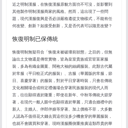
近之明制漢服，在恢復漢服原貌方面功不可沒，並影響到
其他製作明制漢服商家的風格。然而，這出現了一些問
題，現代漢服復興是否必須嚴格遵從文物樣式，不能有任
何改變、創新？如接受創新，又是否代表可以隨意改變？
恢復明制已保傳統
恢復明制無疑符合「恢復未被破壞前狀態」之目的，但無
論出土文物還是傳世實物，皆為皇室貴族或官宦富家服
裝，多為有織金圖案、闊袍大袖的絲綢服裝。此類古代屬
於常服（平日較正式的服裝）、吉服（華麗版的常服，節
日、喜慶穿著）的服裝，對於平日穿著時裝，只會在傳統
文化相關場合或特定禮儀場合穿著民族服裝的現代人而
言，往往顯得過於隆重；即使在新年、中秋等傳統大節穿
著，在現代一般人眼中也顯得過於華麗，只適合婚禮中的
新人、主婚人、伴郎伴娘等穿著。加上價格不菲，大多數
人認為不值得花大錢去買這些沒多少機會穿的華麗服裝，
也就不會購買和穿著。現時漢服圈側重推廣這類昂貴的華