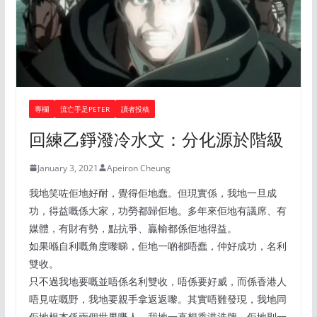
專欄
流亡手足PETER
讀者投稿
回練乙錚潑冷水文：分化源於階級
January 3, 2021
Apeiron Cheung
我地笑咗佢地好耐，覺得佢地蠢。但現實係，我地一旦成
功，得益嘅係大家，功勞都歸佢地。多年來佢地有議席、有
媒體，有財有勢，點抗爭、贏輸都係佢地得益。
如果喺自利嘅角度嚟睇，佢地一啲都唔蠢，仲好成功，名利
雙收。
只不過我地要嘅並唔係名利雙收，唔係要好威，而係香港人
唔見咗嘅野，我地要親手拿返返嚟。其實唔難發現，我地同
佢地根本係兩個世界嘅人。我地一直想香港洗牌，佢地則一