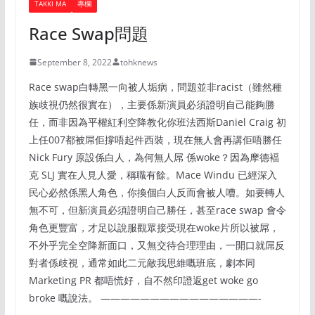
TAKKI MA
專欄
Race Swap問題
September 8, 2022
tohknews
Race swap白轉黑一向被人垢病，問題並非racist（雖然種
族歧視仍然很實在），主要係新演員必須證明自己能夠勝
任，而非因為平權紅利空降教化你班法西斯Daniel Craig 初
上任007都被屌佢撐唔起件西裝，現在無人會再講佢唔勝任
Nick Fury 原設係白人，為何無人屌 係woke？因為摩德褔
克 SLJ 實在人見人愛，稱職有餘。Mace Windu 已經深入
民心必然係黑人角色，你換個白人反而會被人嘈。如要轉人
無不可，但新演員必須證明自己勝任，甚至race swap 會令
角色更豐富，才足以說服觀眾接受現在woke片所以被屌，
不外乎完全空降新面口，又無交待合理理由，一開口就屌反
對者係歧視，通常如此二元敵我思維嘅班底，劇本同
Marketing PR 都唔慌好，自不然印證返get woke go
broke 嘅說法。 ————————————————-