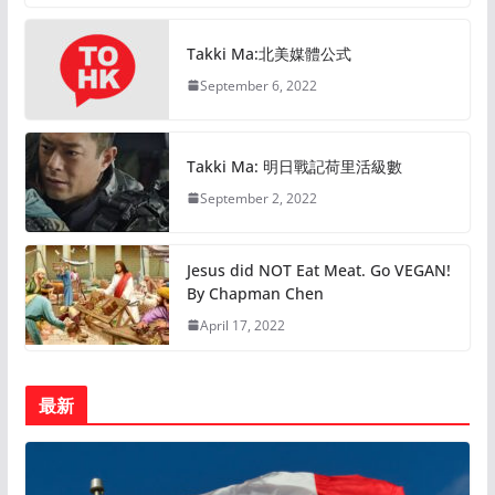
Takki Ma:北美媒體公式
September 6, 2022
Takki Ma: 明日戰記荷里活級數
September 2, 2022
Jesus did NOT Eat Meat. Go VEGAN!
By Chapman Chen
April 17, 2022
最新