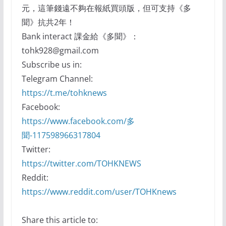
元，這筆錢遠不夠在報紙買頭版，但可支持《多
聞》抗共2年！
Bank interact 課金給《多聞》：
tohk928@gmail.com
Subscribe us in:
Telegram Channel:
https://t.me/tohknews
Facebook:
https://www.facebook.com/多
聞-117598966317804
Twitter:
https://twitter.com/TOHKNEWS
Reddit:
https://www.reddit.com/user/TOHKnews
Share this article to: