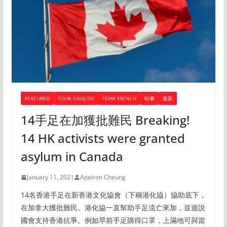
FEATURED
TOHK ENGLISH
TOHK FRENCH
時事
最新
14手足在加獲批難民 Breaking!
14 HK activists were granted
asylum in Canada
January 11, 2021
Apeiron Cheung
14名香港手足在新香港文化協會（下稱港化協）協助底下，
在加拿大獲批難民。港化協一直幫助手足流亡來加，並遊說
國會支持香港抗爭。例如早前手足購得口罩，上滿地可與當