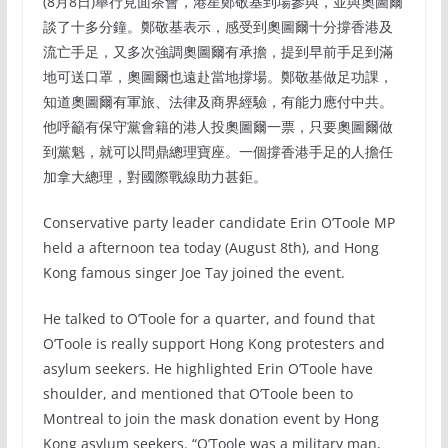
(8月8日)舉行見面茶會，港星鄭敬基到場參與，並與奧圖爾
談了十多分鐘。鄭敬基表示，感受到奧圖爾十分撐香港及
流亡手足，又多次強調奧圖爾有承擔，提到早前手足到滿
地可送口罩，奧圖爾也遠赴當地撐場。鄭敬基做足功課，
知道奧圖爾有軍旅、法律及商界經驗，有能力應付中共。
他呼籲有保守黨會籍的港人投奧圖爾一票，只要奧圖爾做
到黨魁，就可以問鼎總理寶座。一個撐香港手足的人擔任
加拿大總理，對國際戰線助力甚鉅。
Conservative party leader candidate Erin O’Toole MP
held a afternoon tea today (August 8th), and Hong
Kong famous singer Joe Tay joined the event.
He talked to O’Toole for a quarter, and found that
O’Toole is really support Hong Kong protesters and
asylum seekers. He highlighted Erin O’Toole have
shoulder, and mentioned that O’Toole been to
Montreal to join the mask donation event by Hong
Kong asylum seekers. “O’Toole was a military man,