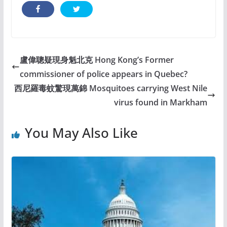
盧偉聰疑現身魁北克 Hong Kong’s Former
commissioner of police appears in Quebec?
西尼羅毒蚊驚現萬錦 Mosquitoes carrying West Nile
virus found in Markham
You May Also Like