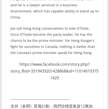
and he is a lawyer serviced in a business
environment, which has capable ability to stand up to
China.
Joe call Hong Kong conservatives to vote O’Toole.
Once O’Toole become the party leader, he has the
chance to be the prime minister. For Hong Konger’s
fight for ourselves in Canada, nothing is better than
the Canada’s prime minister speak for Hong Kong.
https://www.facebook.com/story.php?
story_fbid=3319439201428868&id=11014019375
1429
-------------------------------------------------
支持《多聞》眾籌計劃，我們目標是集資12萬加