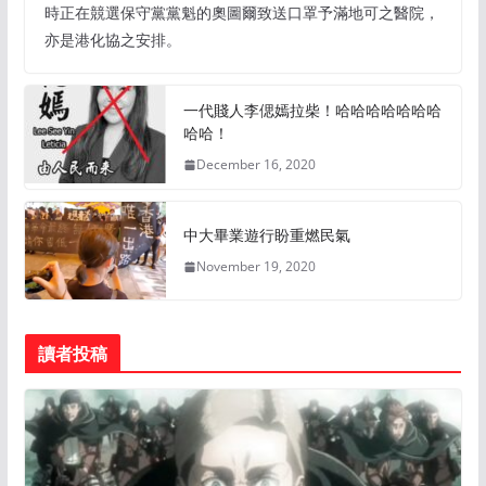
時正在競選保守黨黨魁的奧圖爾致送口罩予滿地可之醫院，
亦是港化協之安排。
一代賤人李偲嫣拉柴！哈哈哈哈哈哈哈
哈哈！
December 16, 2020
中大畢業遊行盼重燃民氣
November 19, 2020
讀者投稿