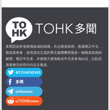
多聞是由安省港僑組成的組織，矢志報道真相，推廣雅正中文。
報道真相者，使假資訊泛濫的華文媒體圈裡面多一個報道真相的
媒體。雅正中文者，本會致力避免歐化中文及各地白話，以貼近
漢唐雅言的現代白話文報道。