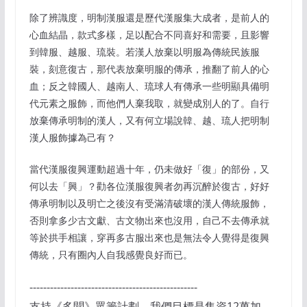
除了辨識度，明制漢服還是歷代漢服集大成者，是前人的
心血結晶，款式多樣，足以配合不同喜好和需要，且影響
到韓服、越服、琉裝。若漢人放棄以明服為傳統民族服
裝，刻意復古，那代表放棄明服的傳承，推翻了前人的心
血；反之韓國人、越南人、琉球人有傳承一些明顯具備明
代元素之服飾，而他們人棄我取，就變成別人的了。自行
放棄傳承明制的漢人，又有何立場說韓、越、琉人把明制
漢人服飾據為己有？
當代漢服復興運動超過十年，仍未做好「復」的部份，又
何以去「興」？勸各位漢服復興者勿再沉醉於復古，好好
傳承明制以及明亡之後沒有受滿清破壞的漢人傳統服飾，
否則拿多少古文獻、古文物出來也沒用，自己不去傳承就
等於拱手相讓，穿再多古服出來也是無法令人覺得是復興
傳統，只有圈內人自我感覺良好而已。
-------------------------------------------------
支持《多聞》眾籌計劃，我們目標是集資12萬加