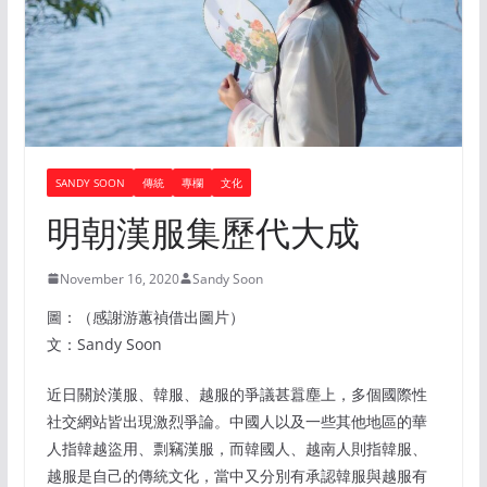
SANDY SOON
傳統
專欄
文化
明朝漢服集歷代大成
November 16, 2020
Sandy Soon
圖：（感謝游蕙禎借出圖片）
文：Sandy Soon
近日關於漢服、韓服、越服的爭議甚囂塵上，多個國際性
社交網站皆出現激烈爭論。中國人以及一些其他地區的華
人指韓越盜用、剽竊漢服，而韓國人、越南人則指韓服、
越服是自己的傳統文化，當中又分別有承認韓服與越服有