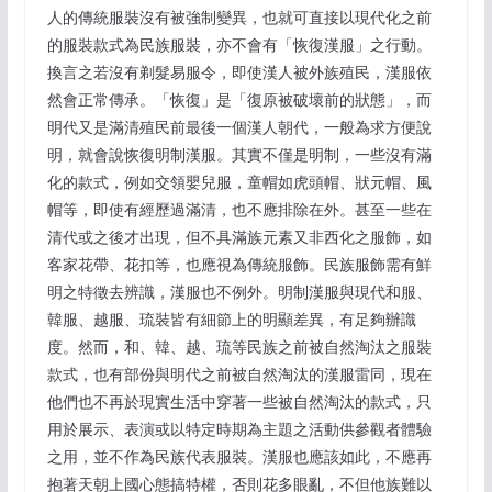
人的傳統服裝沒有被強制變異，也就可直接以現代化之前
的服裝款式為民族服裝，亦不會有「恢復漢服」之行動。
換言之若沒有剃髮易服令，即使漢人被外族殖民，漢服依
然會正常傳承。「恢復」是「復原被破壞前的狀態」，而
明代又是滿清殖民前最後一個漢人朝代，一般為求方便說
明，就會說恢復明制漢服。其實不僅是明制，一些沒有滿
化的款式，例如交領嬰兒服，童帽如虎頭帽、狀元帽、風
帽等，即使有經歷過滿清，也不應排除在外。甚至一些在
清代或之後才出現，但不具滿族元素又非西化之服飾，如
客家花帶、花扣等，也應視為傳統服飾。民族服飾需有鮮
明之特徵去辨識，漢服也不例外。明制漢服與現代和服、
韓服、越服、琉裝皆有細節上的明顯差異，有足夠辦識
度。然而，和、韓、越、琉等民族之前被自然淘汰之服裝
款式，也有部份與明代之前被自然淘汰的漢服雷同，現在
他們也不再於現實生活中穿著一些被自然淘汰的款式，只
用於展示、表演或以特定時期為主題之活動供參觀者體驗
之用，並不作為民族代表服裝。漢服也應該如此，不應再
抱著天朝上國心態搞特權，否則花多眼亂，不但他族難以