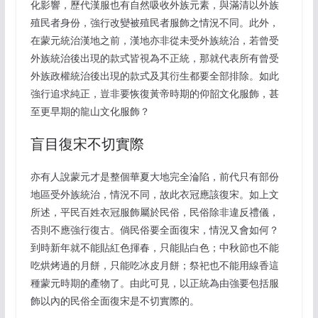
化影響，歷代漢服也有自然吸收外族元素，與滿清以外族
殖民者身份，強行改變被殖民者服飾之情況不同。此外，
在蒙元統治漢地之前，漢地亦非從未受外族統治，若曾受
外族統治後出現的款式皆視為不正統，那就代表所有曾受
外族政權統治後出現的款式及其衍生都要全部排除。如此
強行追求純正，豈非要恢復黃帝時期的仰韶文化服飾，甚
至更早期的龍山文化服飾？
盲目復宋不切實際
亦有人說蒙元才是整個華夏大地完全淪陷，前代只有部份
地區受外族統治，情況不同，故此衣冠應該復宋。如上文
所述，平民百姓衣冠服飾屬於民俗，民俗除非違反禮儀，
否則不應強行復古。倘民俗要全面復宋，情況又會如何？
到時新年就不能貼紅色揮春，只能貼白色；中秋節也不能
吃烘烤過的月餅，只能吃冰皮月餅；祭祀也不能用線香這
種蒙元時期的產物了。由此可見，以正統為由強要包括服
飾以內的民俗全面復宋是不切實際的。