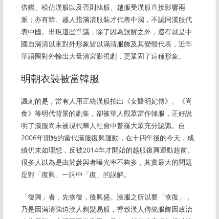
借鑑、模仿漢服以及否則韓服、越服受漢服直接影響兩
派；亦有韓、越人指滿清服裝才代表中國，不認同漢服代
表中國。出現這些爭議，除了因為誤解之外，還有就是中
國自滿清以來對外形象皆以滿清服飾及其變體代表，近年
華語圈對外輸出大量清宮影視劇，更鞏固了這種形象。
明朝衣裝被當韓服
諷刺的是，當有人用正統漢服拍出《女醫明妃傳》、《尚
食》等明代背景的劇集，卻被華人觀眾當作韓服，正好說
明了漢服尚未被現代華人社會中普羅大眾充分認識。自
2006年開始的當代漢服復興運動，在十四年後的今天，成
績仍未如理想，反被2014年才開始的越服復興運動超前。
很多人以為是由於參與者曝光率不夠多，其實最大的問題
是對「復興」一詞中「復」的誤解。
「復興」者，先恢復，後興盛。漢服之所以要「恢復」，
乃是因滿清強迫漢人剃髮易服，導致漢人傳統服飾因政治