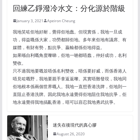
回練乙錚潑冷水文：分化源於階級
January 3, 2021
Apeiron Cheung
我地笑咗佢地好耐，覺得佢地蠢。但現實係，我地一旦成
功，得益嘅係大家，功勞都歸佢地。多年來佢地有議席、有
媒體，有財有勢，點抗爭、贏輸都係佢地得益。
如果喺自利嘅角度嚟睇，佢地一啲都唔蠢，仲好成功，名利
雙收。
只不過我地要嘅並唔係名利雙收，唔係要好威，而係香港人
唔見咗嘅野，我地要親手拿返返嚟。其實唔難發現，我地同
佢地根本係兩個世界嘅人。我地一直想香港洗牌，佢地則一
直阻止香港洗牌。因此我地永遠覺得佢地阻住我地抗爭，佢
地永遠覺得我地搞亂香港，唔可以容忍我地勇武抗爭。
迷失在後現代的真心膠
August 26, 2020