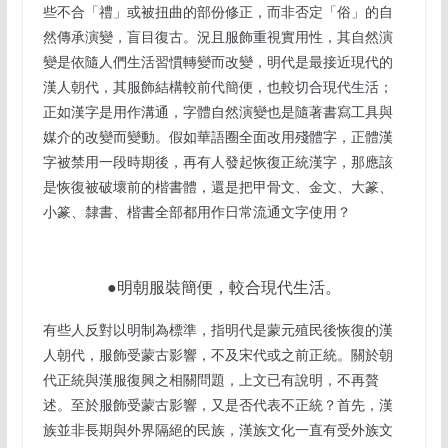
些不合「禮」或被扭曲的部份修正，而非否定「俗」的自
然傳承演變，盲目復古。況且服飾重視實用性，其自然演
變是依隨人們生活習慣轉變而改變，明代是最接近現代的
漢人朝代，其服飾結構較前代簡便，也較切合現代生活；
正如漢字是用作溝通，字體自然演變也是隨著書寫工具與
媒介的改變而變動。假如華語圈全面改用殘體字，正體漢
字被禁用一段時期後，再有人發起恢復正統漢字，那應該
是恢復被破壞前的楷書體，還是把甲骨文、金文、大篆、
小篆、隸書、楷書全部都用作日常流通文字使用？
●明朝服裝簡便，較合現代生活。
有些人反對以明制為標準，指明代是蒙元殖民後恢復的漢
人朝代，服飾受蒙古影響，不及宋代或之前正統。關於朝
代正統與漢服復興之相關問題，上文已有說明，不再贅
述。至於服飾受蒙古影響，又是否代表不正統？首先，漢
族並非長期與外界隔絕的民族，漢族文化一直有受外族文