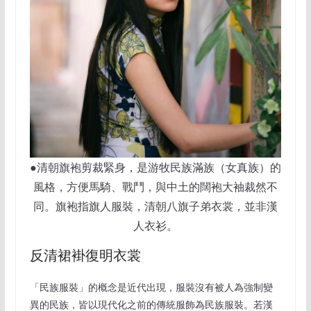
●清朝旗袍剪裁緊身，是游牧民族滿族（女真族）的
風格，方便馬騎、戰鬥，與中土的闊袍大袖裁然不
同。旗袍指旗人服裝，清朝八旗子弟衣裳，並非漢
人衣衫。
反清裙褂復明衣裳
「民族服裝」的概念是近代出現，服裝沒有被人為強制變
異的民族，皆以現代化之前的傳統服飾為民族服裝。若漢