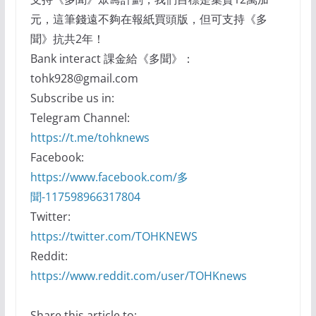
元，這筆錢遠不夠在報紙買頭版，但可支持《多
聞》抗共2年！
Bank interact 課金給《多聞》：
tohk928@gmail.com
Subscribe us in:
Telegram Channel:
https://t.me/tohknews
Facebook:
https://www.facebook.com/多
聞-117598966317804
Twitter:
https://twitter.com/TOHKNEWS
Reddit:
https://www.reddit.com/user/TOHKnews
Share this article to: