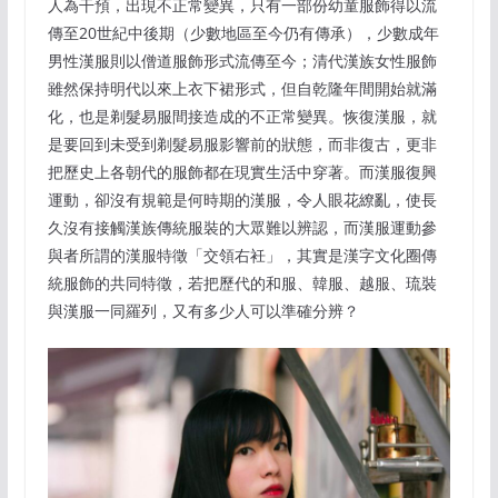
人為干預，出現不正常變異，只有一部份幼童服飾得以流
傳至20世紀中後期（少數地區至今仍有傳承），少數成年
男性漢服則以僧道服飾形式流傳至今；清代漢族女性服飾
雖然保持明代以來上衣下裙形式，但自乾隆年間開始就滿
化，也是剃髮易服間接造成的不正常變異。恢復漢服，就
是要回到未受到剃髮易服影響前的狀態，而非復古，更非
把歷史上各朝代的服飾都在現實生活中穿著。而漢服復興
運動，卻沒有規範是何時期的漢服，令人眼花繚亂，使長
久沒有接觸漢族傳統服裝的大眾難以辨認，而漢服運動參
與者所謂的漢服特徵「交領右衽」，其實是漢字文化圈傳
統服飾的共同特徵，若把歷代的和服、韓服、越服、琉裝
與漢服一同羅列，又有多少人可以準確分辨？