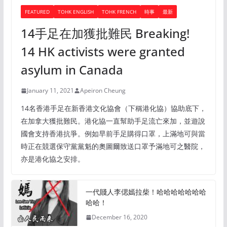
FEATURED
TOHK ENGLISH
TOHK FRENCH
時事
最新
14手足在加獲批難民 Breaking!
14 HK activists were granted
asylum in Canada
January 11, 2021
Apeiron Cheung
14名香港手足在新香港文化協會（下稱港化協）協助底下，
在加拿大獲批難民。港化協一直幫助手足流亡來加，並遊說
國會支持香港抗爭。例如早前手足購得口罩，上滿地可與當
時正在競選保守黨黨魁的奧圖爾致送口罩予滿地可之醫院，
亦是港化協之安排。
一代賤人李偲嫣拉柴！哈哈哈哈哈哈哈
哈哈！
December 16, 2020