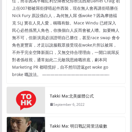
任，而非因為平權紅利空降教化你班法西斯Daniel Craig 初
上任007都被屌佢撐唔起件西裝，現在無人會再講佢唔勝任
Nick Fury 原設係白人，為何無人屌 係woke？因為摩德褔
克 SLJ 實在人見人愛，稱職有餘。Mace Windu 已經深入
民心必然係黑人角色，你換個白人反而會被人嘈。如要轉人
無不可，但新演員必須證明自己勝任，甚至race swap 會令
角色更豐富，才足以說服觀眾接受現在woke片所以被屌，
不外乎完全空降新面口，又無交待合理理由，一開口就屌反
對者係歧視，通常如此二元敵我思維嘅班底，劇本同
Marketing PR 都唔慌好，自不然印證返get woke go
broke 嘅說法。 ————————————————-
Takki Ma:北美媒體公式
September 6, 2022
Takki Ma: 明日戰記荷里活級數