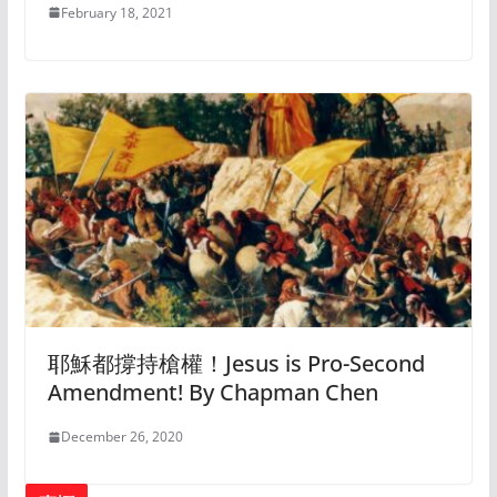
February 18, 2021
耶穌都撐持槍權！Jesus is Pro-Second
Amendment! By Chapman Chen
December 26, 2020