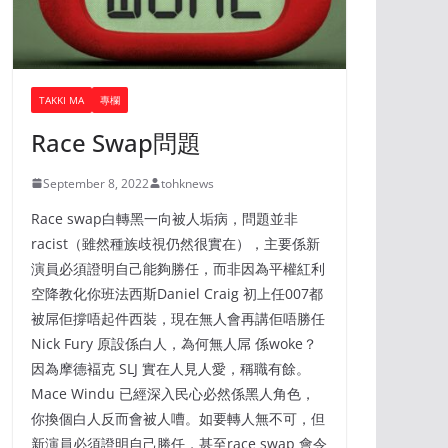
TAKKI MA
專欄
Race Swap問題
September 8, 2022
tohknews
Race swap白轉黑一向被人垢病，問題並非
racist（雖然種族歧視仍然很實在），主要係新
演員必須證明自己能夠勝任，而非因為平權紅利
空降教化你班法西斯Daniel Craig 初上任007都
被屌佢撐唔起件西裝，現在無人會再講佢唔勝任
Nick Fury 原設係白人，為何無人屌 係woke？
因為摩德褔克 SLJ 實在人見人愛，稱職有餘。
Mace Windu 已經深入民心必然係黑人角色，
你換個白人反而會被人嘈。如要轉人無不可，但
新演員必須證明自己勝任，甚至race swap 會令