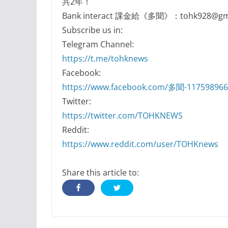
共2年！
Bank interact 課金給《多聞》：tohk928@gma
Subscribe us in:
Telegram Channel:
https://t.me/tohknews
Facebook:
https://www.facebook.com/多聞-11759896
Twitter:
https://twitter.com/TOHKNEWS
Reddit:
https://www.reddit.com/user/TOHKnews
Share this article to: