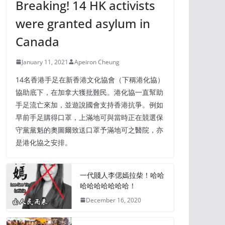
Breaking! 14 HK activists
were granted asylum in
Canada
January 11, 2021
Apeiron Cheung
14名香港手足在新香港文化協會（下稱港化協）
協助底下，在加拿大獲批難民。港化協一直幫助
手足流亡來加，並遊說國會支持香港抗爭。例如
早前手足購得口罩，上滿地可與當時正在競選保
守黨黨魁的奧圖爾致送口罩予滿地可之醫院，亦
是港化協之安排。
一代賤人李偲嫣拉柴！哈哈
哈哈哈哈哈哈哈！
December 16, 2020