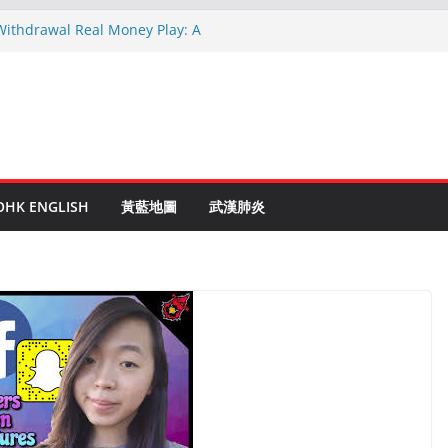
 Withdrawal Real Money Play: A
Guide
linen Ruletti: Parhaat Vinkit ja Taktiikat
 astuces: Conseils d’un expert après 15
c Crypto: Le Guide Complet pour les
entés
de to Online Roulette
OHK ENGLISH
黃藍地圖
武漢肺炎