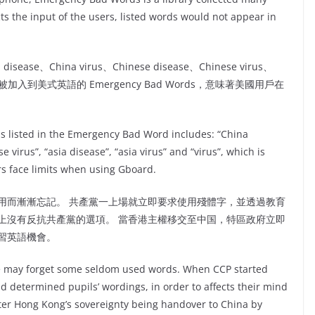
ts the input of the users, listed words would not appear in
、China virus、Chinese disease、Chinese virus、
示上述字詞被加入到美式英語的 Emergency Bad Words，意味著美國用戶在
 listed in the Emergency Bad Word includes: “China
 virus”, “asia disease”, “asia virus” and “virus”, which is
rs face limits when using Gboard.
用而漸漸忘記。 共產黨一上場就立即要求使用殘體字，並透過教育
上沒有反抗共產黨的選項。 當香港主權移交至中国，特區政府立即
習英語機會。
e may forget some seldom used words. When CCP started
d determined pupils’ wordings, in order to affects their mind
after Hong Kong’s sovereignty being handover to China by