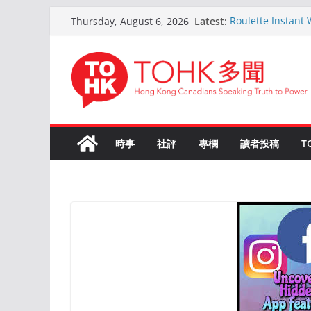
Skip
Latest:
Roulette Instant
Thursday, August 6, 2026
to
Comprehensive 
Kokemus Kansainvä
content
Voittamiseen
En ligne Roulette
ans d’expérience
Live Roulette ave
Joueurs Expérim
The Ultimate Gui
時事
社評
專欄
讀者投稿
T