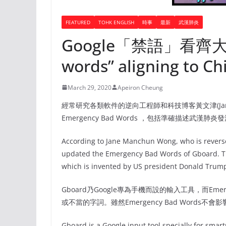
FEATURED
TOHK ENGLISH
時事
最新
武漢肺炎
Google「禁語」看齊大陸 G
words” aligning to Chi
March 29, 2020
Apeiron Cheung
經常研究各類軟件的逆向工程師和科技博客黃文津(Jane Ma
Emergency Bad Words ，包括準確描述武漢肺炎
According to Jane Manchun Wong, who is reverse
updated the Emergency Bad Words of Gboard. Th
which is invented by US president Donald Trump
Gboard乃Google專為手機而設的輸入工具，而Eme
或不當的字詞。雖然Emergency Bad Word
Gboard is a Google input tool specially for sma