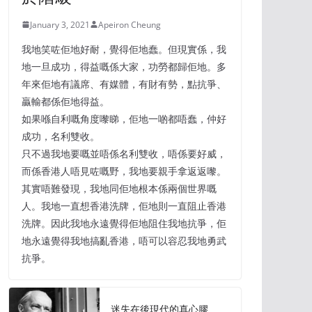
January 3, 2021
Apeiron Cheung
我地笑咗佢地好耐，覺得佢地蠢。但現實係，我
地一旦成功，得益嘅係大家，功勞都歸佢地。多
年來佢地有議席、有媒體，有財有勢，點抗爭、
贏輸都係佢地得益。
如果喺自利嘅角度嚟睇，佢地一啲都唔蠢，仲好
成功，名利雙收。
只不過我地要嘅並唔係名利雙收，唔係要好威，
而係香港人唔見咗嘅野，我地要親手拿返返嚟。
其實唔難發現，我地同佢地根本係兩個世界嘅
人。我地一直想香港洗牌，佢地則一直阻止香港
洗牌。因此我地永遠覺得佢地阻住我地抗爭，佢
地永遠覺得我地搞亂香港，唔可以容忍我地勇武
抗爭。
迷失在後現代的真心膠