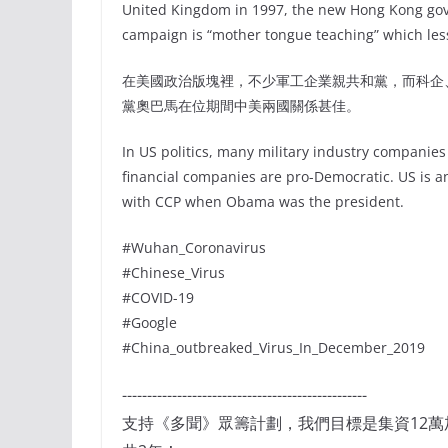
United Kingdom in 1997, the new Hong Kong gove
campaign is “mother tongue teaching” which less
在美國政治版塊裡，不少軍工企業親共和黨，而科企
黨奧巴馬在位期間中美兩國關係甚佳。
In US politics, many military industry companie
financial companies are pro-Democratic. US is 
with CCP when Obama was the president.
#Wuhan_Coronavirus
#Chinese_Virus
#COVID-19
#Google
#China_outbreaked_Virus_In_December_2019
-------------------------------------------------
支持《多聞》眾籌計劃，我們目標是集資12