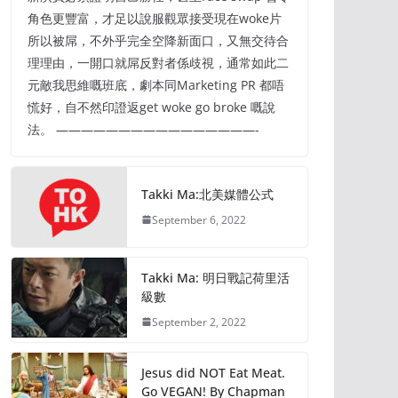
角色更豐富，才足以說服觀眾接受現在woke片
所以被屌，不外乎完全空降新面口，又無交待合
理理由，一開口就屌反對者係歧視，通常如此二
元敵我思維嘅班底，劇本同Marketing PR 都唔
慌好，自不然印證返get woke go broke 嘅說
法。 ————————————————-
Takki Ma:北美媒體公式
September 6, 2022
Takki Ma: 明日戰記荷里活
級數
September 2, 2022
Jesus did NOT Eat Meat.
Go VEGAN! By Chapman