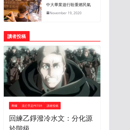
中大畢業遊行盼重燃民氣
November 19, 2020
讀者投稿
專欄
流亡手足PETER
讀者投稿
回練乙錚潑冷水文：分化源
於階級