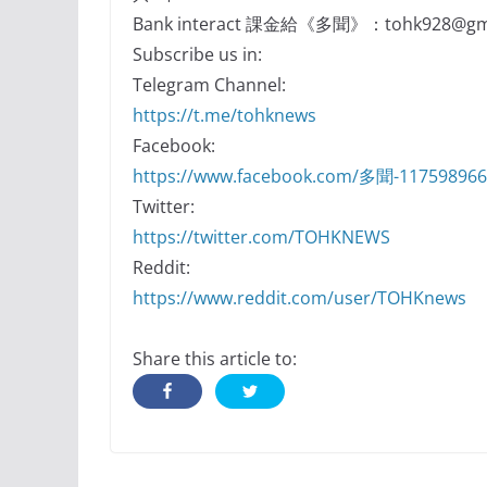
Bank interact 課金給《多聞》：tohk928@gma
Subscribe us in:
Telegram Channel:
https://t.me/tohknews
Facebook:
https://www.facebook.com/多聞-11759896
Twitter:
https://twitter.com/TOHKNEWS
Reddit:
https://www.reddit.com/user/TOHKnews
Share this article to: