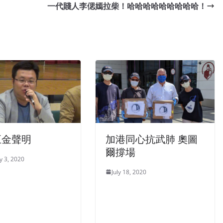
一代賤人李偲嫣拉柴！哈哈哈哈哈哈哈哈哈！
五金聲明
加港同心抗武肺 奧圖
爾撐場
y 3, 2020
July 18, 2020