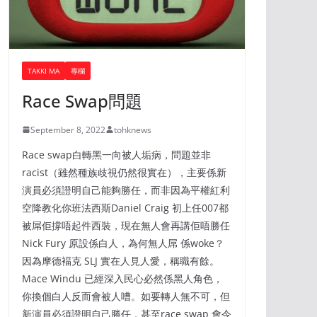
TAKKI MA
專欄
Race Swap問題
September 8, 2022
tohknews
Race swap白轉黑一向被人垢病，問題並非
racist（雖然種族歧視仍然很實在），主要係新
演員必須證明自己能夠勝任，而非因為平權紅利
空降教化你班法西斯Daniel Craig 初上任007都
被屌佢撐唔起件西裝，現在無人會再講佢唔勝任
Nick Fury 原設係白人，為何無人屌 係woke？
因為摩德褔克 SLJ 實在人見人愛，稱職有餘。
Mace Windu 已經深入民心必然係黑人角色，
你換個白人反而會被人嘈。如要轉人無不可，但
新演員必須證明自己勝任，甚至race swap 會令