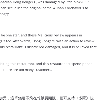
 Canadian Hong Kongers , was damaged by little pink (CCP
e can see it use the original name Wuhan Coronavirus to
 angry.
t be one star, and these Malicious review appears in
TO too. Afterwards, Hong Kongers raise an action to review
this restaurant is discovered damaged, and it is believed that
siting this restaurant, and this restaurant suspend phone
nce there are too many customers.
萬加元，這筆錢遠不夠在報紙買頭版，但可支持《多聞》抗