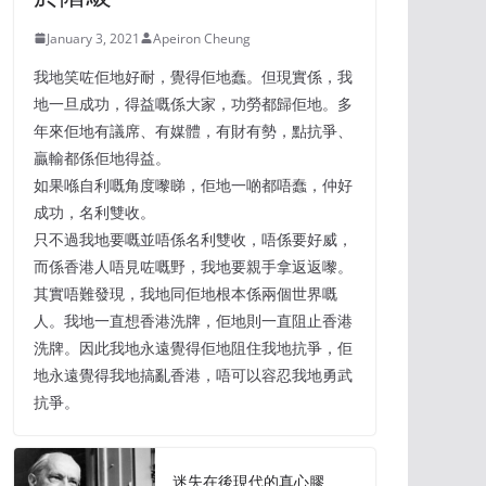
January 3, 2021
Apeiron Cheung
我地笑咗佢地好耐，覺得佢地蠢。但現實係，我
地一旦成功，得益嘅係大家，功勞都歸佢地。多
年來佢地有議席、有媒體，有財有勢，點抗爭、
贏輸都係佢地得益。
如果喺自利嘅角度嚟睇，佢地一啲都唔蠢，仲好
成功，名利雙收。
只不過我地要嘅並唔係名利雙收，唔係要好威，
而係香港人唔見咗嘅野，我地要親手拿返返嚟。
其實唔難發現，我地同佢地根本係兩個世界嘅
人。我地一直想香港洗牌，佢地則一直阻止香港
洗牌。因此我地永遠覺得佢地阻住我地抗爭，佢
地永遠覺得我地搞亂香港，唔可以容忍我地勇武
抗爭。
迷失在後現代的真心膠