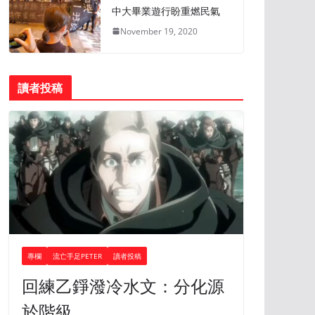
中大畢業遊行盼重燃民氣
November 19, 2020
讀者投稿
專欄
流亡手足PETER
讀者投稿
回練乙錚潑冷水文：分化源
於階級