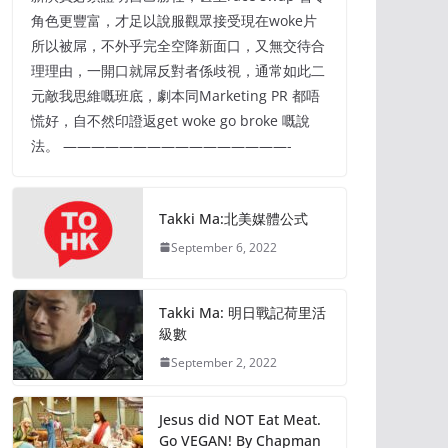
角色更豐富，才足以說服觀眾接受現在woke片
所以被屌，不外乎完全空降新面口，又無交待合
理理由，一開口就屌反對者係歧視，通常如此二
元敵我思維嘅班底，劇本同Marketing PR 都唔
慌好，自不然印證返get woke go broke 嘅說
法。 ————————————————-
Takki Ma:北美媒體公式
September 6, 2022
Takki Ma: 明日戰記荷里活
級數
September 2, 2022
Jesus did NOT Eat Meat.
Go VEGAN! By Chapman