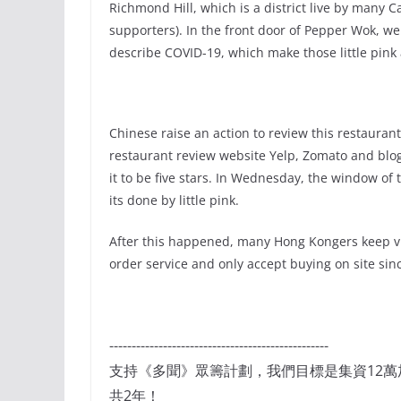
Richmond Hill, which is a district live by many
supporters). In the front door of Pepper Wok, w
describe COVID-19, which make those little pink
Chinese raise an action to review this restauran
restaurant review website Yelp, Zomato and blog
it to be five stars. In Wednesday, the window of 
its done by little pink.
After this happened, many Hong Kongers keep vi
order service and only accept buying on site si
-------------------------------------------------
支持《多聞》眾籌計劃，我們目標是集資12
共2年！