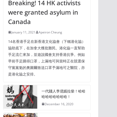
Breaking! 14 HK activists
were granted asylum in
Canada
January 11, 2021
Apeiron Cheung
14名香港手足在新香港文化協會（下稱港化協）
協助底下，在加拿大獲批難民。港化協一直幫助
手足流亡來加，並遊說國會支持香港抗爭。例如
早前手足購得口罩，上滿地可與當時正在競選保
守黨黨魁的奧圖爾致送口罩予滿地可之醫院，亦
是港化協之安排。
一代賤人李偲嫣拉柴！哈哈
哈哈哈哈哈哈哈！
December 16, 2020