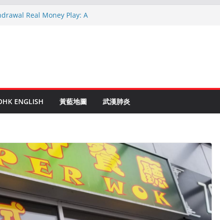
hdrawal Real Money Play: A
de
en Ruletti: Parhaat Vinkit ja Taktiikat
tuces: Conseils d’un expert après 15
rypto: Le Guide Complet pour les
és
o Online Roulette
OHK ENGLISH
黃藍地圖
武漢肺炎