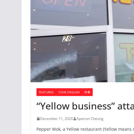
FEATURED
TOHK ENGLISH
時事
“Yellow business” at
December 11, 2020
Apeiron Cheung
Pepper Wok, a Yellow restaurant (Yellow means 