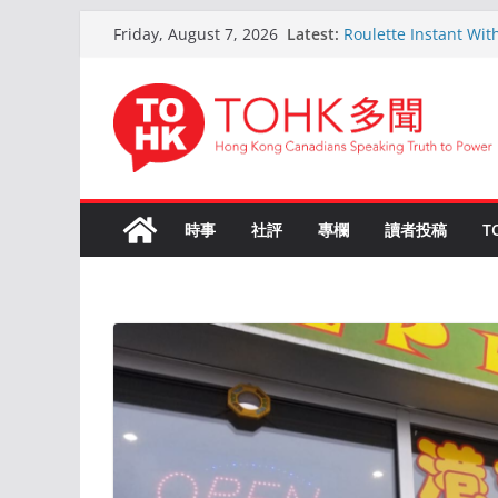
Skip
Latest:
Roulette Instant Wit
Friday, August 7, 2026
to
Comprehensive Gui
Kokemus Kansainvälin
content
Voittamiseen
En ligne Roulette as
ans d’expérience
Live Roulette avec C
Joueurs Expériment
The Ultimate Guide t
時事
社評
專欄
讀者投稿
T