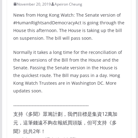
November 20, 2019
Apeiron Cheung
News from Hong Kong Watch: The Senate version of
#HumanRightsandDemocracyAct is going through the
House this afternoon. The House is taking up the bill
on suspension. The bill will pass soon.
Normally it takes a long time for the reconciliation of
the two versions of the Bill from the House and the
Senate. Passing the Senate version in the House is
the quickest route. The Bill may pass in a day. Hong
Kong Watch Trustees are in Washington DC. More
updates soon.
-------------------------------------------------
支持《多聞》眾籌計劃，我們目標是集資12萬加
元，這筆錢遠不夠在報紙買頭版，但可支持《多
聞》抗共2年！