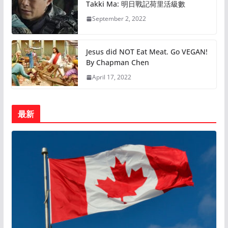
Takki Ma: 明日戰記荷里活級數
September 2, 2022
Jesus did NOT Eat Meat. Go VEGAN!
By Chapman Chen
April 17, 2022
最新