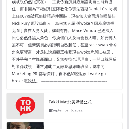
族歧視仍然很實在），主要係新演員必須證明自己能夠勝
任，而非因為平權紅利空降教化你班法西斯Daniel Craig 初
上任007都被屌佢撐唔起件西裝，現在無人會再講佢唔勝任
Nick Fury 原設係白人，為何無人屌 係woke？因為摩德褔
克 SLJ 實在人見人愛，稱職有餘。Mace Windu 已經深入
民心必然係黑人角色，你換個白人反而會被人嘈。如要轉人
無不可，但新演員必須證明自己勝任，甚至race swap 會令
角色更豐富，才足以說服觀眾接受現在woke片所以被屌，
不外乎完全空降新面口，又無交待合理理由，一開口就屌反
對者係歧視，通常如此二元敵我思維嘅班底，劇本同
Marketing PR 都唔慌好，自不然印證返get woke go
broke 嘅說法。 ————————————————-
Takki Ma:北美媒體公式
September 6, 2022