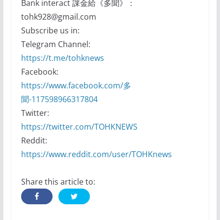
Bank interact 課金給《多聞》：
tohk928@gmail.com
Subscribe us in:
Telegram Channel:
https://t.me/tohknews
Facebook:
https://www.facebook.com/多
聞-117598966317804
Twitter:
https://twitter.com/TOHKNEWS
Reddit:
https://www.reddit.com/user/TOHKnews
Share this article to: