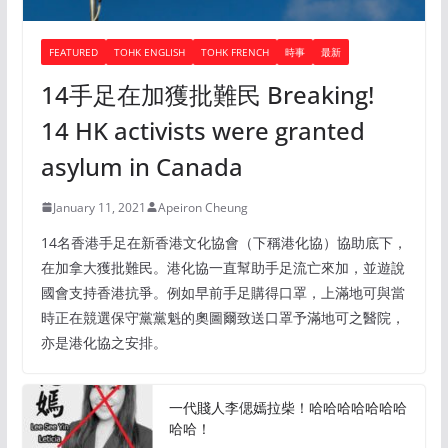
FEATURED
TOHK ENGLISH
TOHK FRENCH
時事
最新
14手足在加獲批難民 Breaking!
14 HK activists were granted
asylum in Canada
January 11, 2021
Apeiron Cheung
14名香港手足在新香港文化協會（下稱港化協）協助底下，
在加拿大獲批難民。港化協一直幫助手足流亡來加，並遊說
國會支持香港抗爭。例如早前手足購得口罩，上滿地可與當
時正在競選保守黨黨魁的奧圖爾致送口罩予滿地可之醫院，
亦是港化協之安排。
一代賤人李偲嫣拉柴！哈哈哈哈哈哈哈
哈哈！