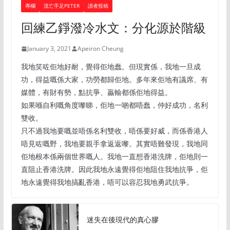
專欄
流亡手足PETER
讀者投稿
回練乙錚潑冷水文：分化源於階級
January 3, 2021
Apeiron Cheung
我地笑咗佢地好耐，覺得佢地蠢。但現實係，我地一旦成
功，得益嘅係大家，功勞都歸佢地。多年來佢地有議席、有
媒體，有財有勢，點抗爭、贏輸都係佢地得益。
如果喺自利嘅角度嚟睇，佢地一啲都唔蠢，仲好成功，名利
雙收。
只不過我地要嘅並唔係名利雙收，唔係要好威，而係香港人
唔見咗嘅野，我地要親手拿返返嚟。其實唔難發現，我地同
佢地根本係兩個世界嘅人。我地一直想香港洗牌，佢地則一
直阻止香港洗牌。因此我地永遠覺得佢地阻住我地抗爭，佢
地永遠覺得我地搞亂香港，唔可以容忍我地勇武抗爭。
迷失在後現代的真心膠