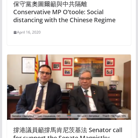
保守黨奧圖爾籲與中共隔離
Conservative MP O’toole: Social
distancing with the Chinese Regime
April 16, 2020
撐港議員籲撐馬肯尼茨基法 Senator call
for support the Senate Magnistky